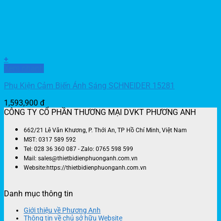
+
Xem nhanh
Phụ Kiện Cảm Biến Ánh Sáng SCHNEIDER 15281
1,593,900
đ
CÔNG TY CỔ PHẦN THƯƠNG MẠI DVKT PHƯƠNG ANH
662/21 Lê Văn Khương, P. Thới An, TP Hồ Chí Minh, Việt Nam
MST: 0317 589 592
Tel: 028 36 360 087 - Zalo: 0765 598 599
Mail: sales@thietbidienphuonganh.com.vn
Website:https://thietbidienphuonganh.com.vn
Danh mục thông tin
Giới thiệu về Phương Anh
Thông tin về chủ sở hữu Website