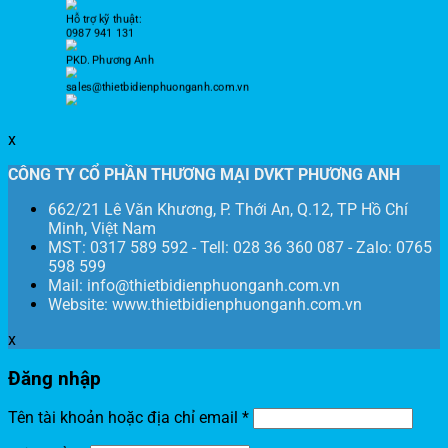
Hỗ trợ kỹ thuật:
0987 941 131
PKD. Phương Anh
sales@thietbidienphuonganh.com.vn
x
CÔNG TY CỔ PHẦN THƯƠNG MẠI DVKT PHƯƠNG ANH
662/21 Lê Văn Khương, P. Thới An, Q.12, TP Hồ Chí
Minh, Việt Nam
MST: 0317 589 592 - Tell: 028 36 360 087 - Zalo: 0765
598 599
Mail: info@thietbidienphuonganh.com.vn
Website: www.thietbidienphuonganh.com.vn
x
Đăng nhập
Tên tài khoản hoặc địa chỉ email
*