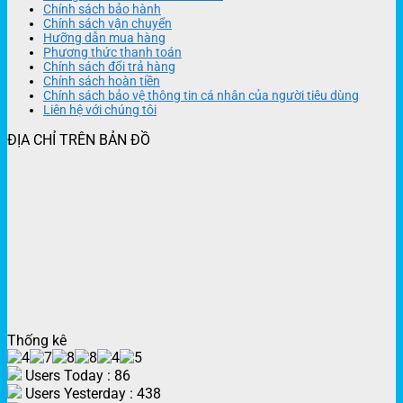
Chính sách bảo hành
Chính sách vận chuyển
Hưỡng dẫn mua hàng
Phương thức thanh toán
Chính sách đổi trả hàng
Chính sách hoàn tiền
Chính sách bảo vệ thông tin cá nhân của người tiêu dùng
Liên hệ với chúng tôi
ĐỊA CHỈ TRÊN BẢN ĐỒ
Thống kê
Users Today : 86
Users Yesterday : 438