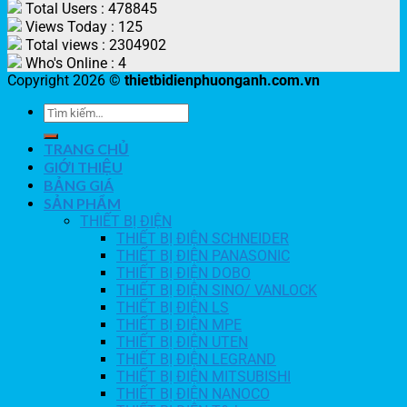
Total Users : 478845
Views Today : 125
Total views : 2304902
Who's Online : 4
Copyright 2026 ©
thietbidienphuonganh.com.vn
TRANG CHỦ
GIỚI THIỆU
BẢNG GIÁ
SẢN PHẨM
THIẾT BỊ ĐIỆN
THIẾT BỊ ĐIỆN SCHNEIDER
THIẾT BỊ ĐIỆN PANASONIC
THIẾT BỊ ĐIỆN DOBO
THIẾT BỊ ĐIỆN SINO/ VANLOCK
THIẾT BỊ ĐIỆN LS
THIẾT BỊ ĐIỆN MPE
THIẾT BỊ ĐIỆN UTEN
THIẾT BỊ ĐIỆN LEGRAND
THIẾT BỊ ĐIỆN MITSUBISHI
THIẾT BỊ ĐIỆN NANOCO