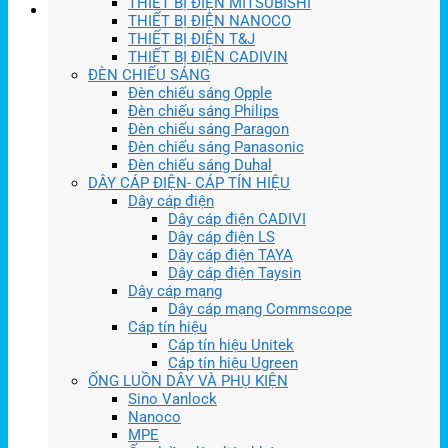
THIẾT BỊ ĐIỆN MITSUBISHI
THIẾT BỊ ĐIỆN NANOCO
THIẾT BỊ ĐIỆN T&J
THIẾT BỊ ĐIỆN CADIVIN
ĐÈN CHIẾU SÁNG
Đèn chiếu sáng Opple
Đèn chiếu sáng Philips
Đèn chiếu sáng Paragon
Đèn chiếu sáng Panasonic
Đèn chiếu sáng Duhal
DÂY CÁP ĐIỆN- CÁP TÍN HIỆU
Dây cáp điện
Dây cáp điện CADIVI
Dây cáp điện LS
Dây cáp điện TAYA
Dây cáp điện Taysin
Dây cáp mạng
Dây cáp mạng Commscope
Cáp tín hiệu
Cáp tín hiệu Unitek
Cáp tín hiệu Ugreen
ỐNG LUỒN DÂY VÀ PHỤ KIỆN
Sino Vanlock
Nanoco
MPE