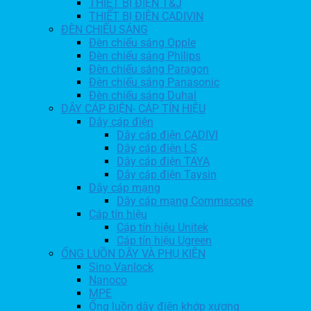
THIẾT BỊ ĐIỆN T&J
THIẾT BỊ ĐIỆN CADIVIN
ĐÈN CHIẾU SÁNG
Đèn chiếu sáng Opple
Đèn chiếu sáng Philips
Đèn chiếu sáng Paragon
Đèn chiếu sáng Panasonic
Đèn chiếu sáng Duhal
DÂY CÁP ĐIỆN- CÁP TÍN HIỆU
Dây cáp điện
Dây cáp điện CADIVI
Dây cáp điện LS
Dây cáp điện TAYA
Dây cáp điện Taysin
Dây cáp mạng
Dây cáp mạng Commscope
Cáp tín hiệu
Cáp tín hiệu Unitek
Cáp tín hiệu Ugreen
ỐNG LUỒN DÂY VÀ PHỤ KIỆN
Sino Vanlock
Nanoco
MPE
Ống luồn dây điện khớp xương