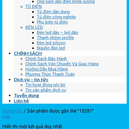
Ống luồn dây điện khớp xương
TỦ ĐIỆN
Tủ điện dân dụng
Tủ điện công nghiệp
Phụ kiện tủ điện
ĐÈN LED
Đèn led dây – led dán
Thanh nhôm profile
Đèn led silicon
Nguồn đèn led
CHÍNH SÁCH
Chính Sách Bảo Hành
Chính Sách Vận Chuyển Và Giao Hàng
Hướng Dẫn Mua Hàng
Phương Thức Thanh Toán
Dịch vụ – tin tức
Tin hoạt động nội bộ
Tin sản phẩm dịch vụ
Tuyển dụng
Liên hệ
Trang chủ
/
Sản phẩm được gắn thẻ “15281”
Lọc
Hiển thị một kết quả duy nhất