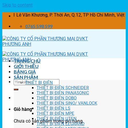
Skip to content
Lê Văn Khương, P. Thời An, Q.12, TP Hồ Chí Minh, Việt Na
0765 598 599
TRANG CHỦ
GIỚI THIỆU
BẢNG GIÁ
SẢN PHẨM
THIẾT BỊ ĐIỆN
THIẾT BỊ ĐIỆN SCHNEIDER
THIẾT BỊ ĐIỆN PANASONIC
THIẾT BỊ ĐIỆN DOBO
THIẾT BỊ ĐIỆN SINO/ VANLOCK
THIẾT BỊ ĐIỆN LS
Giỏ hàng
THIẾT BỊ ĐIỆN MPE
THIẾT BỊ ĐIỆN UTEN
Chưa có sản phẩm trong giỏ hàng.
THIẾT BỊ ĐIỆN LEGRAND