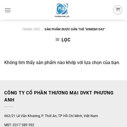
Skip
to
content
TRANG CHỦ
/
SẢN PHẨM ĐƯỢC GẮN THẺ “A9MEM1543”
LỌC
Không tìm thấy sản phẩm nào khớp với lựa chọn của bạn.
CÔNG TY CỔ PHẦN THƯƠNG MẠI DVKT PHƯƠNG
ANH
662/21 Lê Văn Khương, P. Thới An, TP Hồ Chí Minh, Việt Nam
MST: 0317 589 592