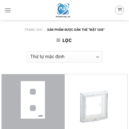
Skip
to
content
TRANG CHỦ
/
SẢN PHẨM ĐƯỢC GẮN THẺ “MẶT CHE”
LỌC