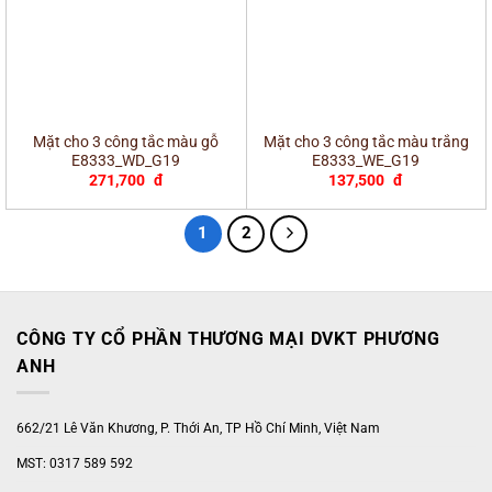
Mặt cho 3 công tắc màu gỗ
Mặt cho 3 công tắc màu trắng
E8333_WD_G19
E8333_WE_G19
271,700
đ
137,500
đ
1
2
CÔNG TY CỔ PHẦN THƯƠNG MẠI DVKT PHƯƠNG
ANH
662/21 Lê Văn Khương, P. Thới An, TP Hồ Chí Minh, Việt Nam
MST: 0317 589 592