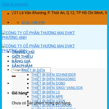
Skip to content
21 Lê Văn Khương, P. Thời An, Q.12, TP Hồ Chí Minh, Việt
0765 598 599
TRANG CHỦ
GIỚI THIỆU
BẢNG GIÁ
SẢN PHẨM
THIẾT BỊ ĐIỆN
THIẾT BỊ ĐIỆN SCHNEIDER
THIẾT BỊ ĐIỆN PANASONIC
THIẾT BỊ ĐIỆN DOBO
THIẾT BỊ ĐIỆN SINO/ VANLOCK
THIẾT BỊ ĐIỆN LS
Giỏ hàng
THIẾT BỊ ĐIỆN MPE
THIẾT BỊ ĐIỆN UTEN
Chưa có sản phẩm trong giỏ hàng.
THIẾT BỊ ĐIỆN LEGRAND