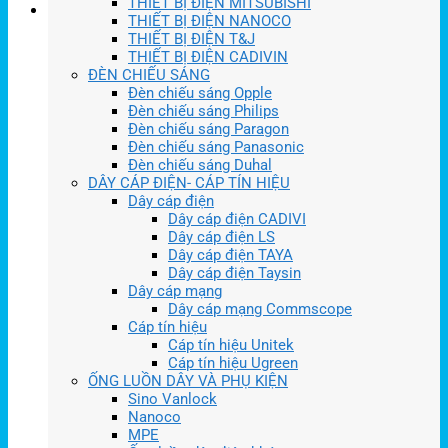
THIẾT BỊ ĐIỆN MITSUBISHI
THIẾT BỊ ĐIỆN NANOCO
THIẾT BỊ ĐIỆN T&J
THIẾT BỊ ĐIỆN CADIVIN
ĐÈN CHIẾU SÁNG
Đèn chiếu sáng Opple
Đèn chiếu sáng Philips
Đèn chiếu sáng Paragon
Đèn chiếu sáng Panasonic
Đèn chiếu sáng Duhal
DÂY CÁP ĐIỆN- CÁP TÍN HIỆU
Dây cáp điện
Dây cáp điện CADIVI
Dây cáp điện LS
Dây cáp điện TAYA
Dây cáp điện Taysin
Dây cáp mạng
Dây cáp mạng Commscope
Cáp tín hiệu
Cáp tín hiệu Unitek
Cáp tín hiệu Ugreen
ỐNG LUỒN DÂY VÀ PHỤ KIỆN
Sino Vanlock
Nanoco
MPE