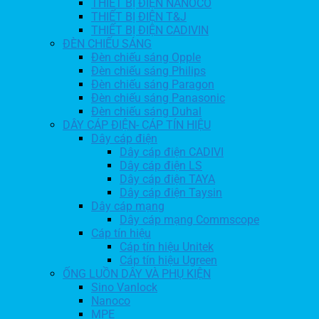
THIẾT BỊ ĐIỆN NANOCO
THIẾT BỊ ĐIỆN T&J
THIẾT BỊ ĐIỆN CADIVIN
ĐÈN CHIẾU SÁNG
Đèn chiếu sáng Opple
Đèn chiếu sáng Philips
Đèn chiếu sáng Paragon
Đèn chiếu sáng Panasonic
Đèn chiếu sáng Duhal
DÂY CÁP ĐIỆN- CÁP TÍN HIỆU
Dây cáp điện
Dây cáp điện CADIVI
Dây cáp điện LS
Dây cáp điện TAYA
Dây cáp điện Taysin
Dây cáp mạng
Dây cáp mạng Commscope
Cáp tín hiệu
Cáp tín hiệu Unitek
Cáp tín hiệu Ugreen
ỐNG LUỒN DÂY VÀ PHỤ KIỆN
Sino Vanlock
Nanoco
MPE