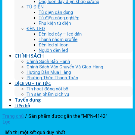
Ống luồn dây điện khớp xương
TỦ ĐIỆN
Tủ điện dân dụng
Tủ điện công nghiệp
Phụ kiện tủ điện
ĐÈN LED
Đèn led dây – led dán
Thanh nhôm profile
Đèn led silicon
Nguồn đèn led
CHÍNH SÁCH
Chính Sách Bảo Hành
Chính Sách Vận Chuyển Và Giao Hàng
Hướng Dẫn Mua Hàng
Phương Thức Thanh Toán
Dịch vụ – tin tức
Tin hoạt động nội bộ
Tin sản phẩm dịch vụ
Tuyển dụng
Liên hệ
Trang chủ
/
Sản phẩm được gắn thẻ “MPN-4142”
Lọc
Hiển thị một kết quả duy nhất