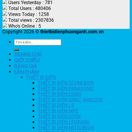
Users Yesterday : 781
Total Users : 480406
Views Today : 1258
Total views : 2307836
Who's Online : 5
Copyright 2026 ©
thietbidienphuonganh.com.vn
TRANG CHỦ
GIỚI THIỆU
BẢNG GIÁ
SẢN PHẨM
THIẾT BỊ ĐIỆN
THIẾT BỊ ĐIỆN SCHNEIDER
THIẾT BỊ ĐIỆN PANASONIC
THIẾT BỊ ĐIỆN DOBO
THIẾT BỊ ĐIỆN SINO/ VANLOCK
THIẾT BỊ ĐIỆN LS
THIẾT BỊ ĐIỆN MPE
THIẾT BỊ ĐIỆN UTEN
THIẾT BỊ ĐIỆN LEGRAND
THIẾT BỊ ĐIỆN MITSUBISHI