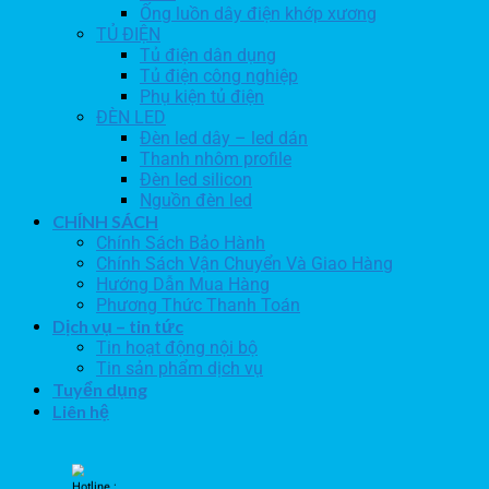
Ống luồn dây điện khớp xương
TỦ ĐIỆN
Tủ điện dân dụng
Tủ điện công nghiệp
Phụ kiện tủ điện
ĐÈN LED
Đèn led dây – led dán
Thanh nhôm profile
Đèn led silicon
Nguồn đèn led
CHÍNH SÁCH
Chính Sách Bảo Hành
Chính Sách Vận Chuyển Và Giao Hàng
Hướng Dẫn Mua Hàng
Phương Thức Thanh Toán
Dịch vụ – tin tức
Tin hoạt động nội bộ
Tin sản phẩm dịch vụ
Tuyển dụng
Liên hệ
Hotline :