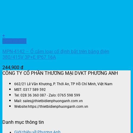
+
Xem nhanh
MPN-4142 – Ổ cắm loại cố định bắt trên bảng điện
380/415V 3P+E IP67 16A
244,900
đ
CÔNG TY CỔ PHẦN THƯƠNG MẠI DVKT PHƯƠNG ANH
662/21 Lê Văn Khương, P. Thới An, TP Hồ Chí Minh, Việt Nam
MST: 0317 589 592
Tel: 028 36 360 087 - Zalo: 0765 598 599
Mail: sales@thietbidienphuonganh.com.vn
Website:https://thietbidienphuonganh.com.vn
Danh mục thông tin
Giới thiệu về Phương Anh