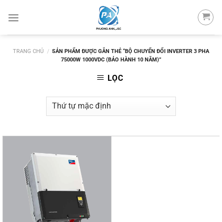
Skip
to
content
TRANG CHỦ
/
SẢN PHẨM ĐƯỢC GẮN THẺ “BỘ CHUYỂN ĐỔI INVERTER 3 PHA
75000W 1000VDC (BẢO HÀNH 10 NĂM)”
LỌC