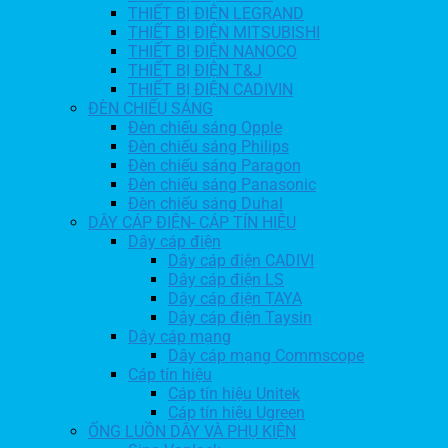
THIẾT BỊ ĐIỆN LEGRAND
THIẾT BỊ ĐIỆN MITSUBISHI
THIẾT BỊ ĐIỆN NANOCO
THIẾT BỊ ĐIỆN T&J
THIẾT BỊ ĐIỆN CADIVIN
ĐÈN CHIẾU SÁNG
Đèn chiếu sáng Opple
Đèn chiếu sáng Philips
Đèn chiếu sáng Paragon
Đèn chiếu sáng Panasonic
Đèn chiếu sáng Duhal
DÂY CÁP ĐIỆN- CÁP TÍN HIỆU
Dây cáp điện
Dây cáp điện CADIVI
Dây cáp điện LS
Dây cáp điện TAYA
Dây cáp điện Taysin
Dây cáp mạng
Dây cáp mạng Commscope
Cáp tín hiệu
Cáp tín hiệu Unitek
Cáp tín hiệu Ugreen
ỐNG LUỒN DÂY VÀ PHỤ KIỆN