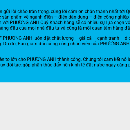
ửi lời chào trân trọng, cùng lời cảm ơn chân thành nhất tới Q
ác sản phẩm về ngành điện – điện dân dụng – điện công nghiệp –
. Đến với PHƯƠNG ANH Quý Khách hàng sẽ có nhiều sự lựa chọn với
m hàng đầu của mọi nhà đầu tư và cũng là mối quan tâm hàng đầ
g ” PHƯƠNG ANH luôn đặt chất lượng – giá cả – cạnh tranh – dị
ng. Do đó, Ban giám đốc cùng công nhân viên của PHƯƠNG ANH đề
viên to lớn cho PHƯƠNG ANH thành công. Chúng tôi cam kết nỗ 
 đối tác; góp phần thúc đẩy nền kinh tế đất nước ngày càng ph