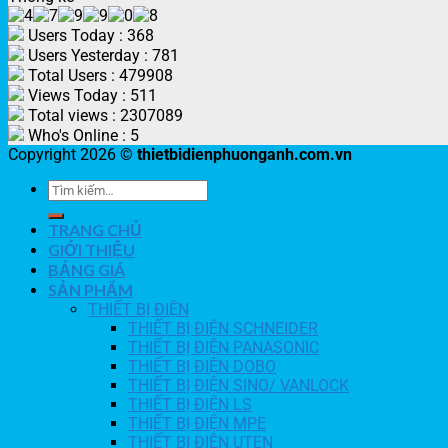
Users Today : 368
Users Yesterday : 781
Total Users : 479908
Views Today : 511
Total views : 2307089
Who's Online : 5
Copyright 2026 ©
thietbidienphuonganh.com.vn
TRANG CHỦ
GIỚI THIỆU
BẢNG GIÁ
SẢN PHẨM
THIẾT BỊ ĐIỆN
THIẾT BỊ ĐIỆN SCHNEIDER
THIẾT BỊ ĐIỆN PANASONIC
THIẾT BỊ ĐIỆN DOBO
THIẾT BỊ ĐIỆN SINO/ VANLOCK
THIẾT BỊ ĐIỆN LS
THIẾT BỊ ĐIỆN MPE
THIẾT BỊ ĐIỆN UTEN