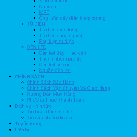
Sino Vanlock
Nanoco
MPE
Ống luồn dây điện khớp xương
TỦ ĐIỆN
Tủ điện dân dụng
Tủ điện công nghiệp
Phụ kiện tủ điện
ĐÈN LED
Đèn led dây – led dán
Thanh nhôm profile
Đèn led silicon
Nguồn đèn led
CHÍNH SÁCH
Chính Sách Bảo Hành
Chính Sách Vận Chuyển Và Giao Hàng
Hướng Dẫn Mua Hàng
Phương Thức Thanh Toán
Dịch vụ – tin tức
Tin hoạt động nội bộ
Tin sản phẩm dịch vụ
Tuyển dụng
Liên hệ