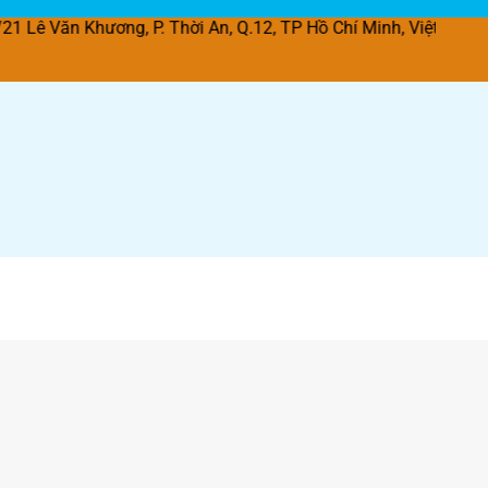
hương, P. Thời An, Q.12, TP Hồ Chí Minh, Việt Nam