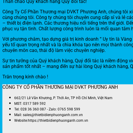
Thân chào Quý khách hàng Quý đối tác!
Công Ty Cổ Phần Thương mại DVKT Phương Anh, chúng tôi xin g
cùng chúng tôi. Công ty chúng tôi chuyên cung cấp sỉ và lẻ c
– thiết bị điện lạnh. Các thương hiệu nổi tiếng trên thế giới
phục vụ tận tình. Chất lượng công trình luôn là mối quan tâ
Với phương châm, tạo dựng giá trị kinh doanh “ Uy tín là Vàn
yếu tố quan trọng nhất và là chìa khóa tạo nên mọi thành cô
chuyên môn cao, thái độ làm việc chuyên nghiệp.
Sự tin tưởng của Quý khách hàng, Quý đối tác là niềm động 
sản phẩm tốt nhất – mang đến sự hài lòng Quý khách hàng, Quý
Trân trọng kính chào !
CÔNG TY CỔ PHẦN THƯƠNG MẠI DVKT PHƯƠNG ANH
662/21 Lê Văn Khương, P. Thới An, TP Hồ Chí Minh, Việt Nam
MST: 0317 589 592
Tel: 028 36 360 087 - Zalo: 0765 598 599
Mail: sales@thietbidienphuonganh.com.vn
Website:https://thietbidienphuonganh.com.vn