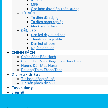
Nanoco
MPE
Ống luồn dây điện khớp xương
TỦ ĐIỆN
Tủ điện dân dụng
Tủ điện công nghiệp
Phụ kiện tủ điện
ĐÈN LED
Đèn led dây – led dán
Thanh nhôm profile
Đèn led silicon
Nguồn đèn led
CHÍNH SÁCH
Chính Sách Bảo Hành
Chính Sách Vận Chuyển Và Giao Hàng
Hướng Dẫn Mua Hàng
Phương Thức Thanh Toán
Dịch vụ – tin tức
Tin hoạt động nội bộ
Tin sản phẩm dịch vụ
Tuyển dụng
Liên hệ