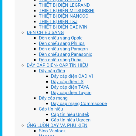
THIẾT BỊ ĐIỆN LEGRAND
THIẾT BỊ ĐIỆN MITSUBISHI
THIẾT BỊ ĐIỆN NANOCO
THIẾT BỊ ĐIỆN T&J
THIẾT BỊ ĐIỆN CADIVIN
ĐÈN CHIẾU SÁNG
Đèn chiếu sáng Opple
Đèn chiếu sáng Philips
Đèn chiếu sáng Paragon
Đèn chiếu sáng Panasonic
Đèn chiếu sáng Duhal
DÂY CÁP ĐIỆN- CÁP TÍN HIỆU
Dây cáp điện
Dây cáp điện CADIVI
Dây cáp điện LS
Dây cáp điện TAYA
Dây cáp điện Taysin
Dây cáp mạng
Dây cáp mạng Commscope
Cáp tín hiệu
Cáp tín hiệu Unitek
Cáp tín hiệu Ugreen
ỐNG LUỒN DÂY VÀ PHỤ KIỆN
Sino Vanlock