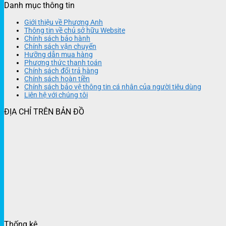
Danh mục thông tin
Giới thiệu về Phương Anh
Thông tin về chủ sở hữu Website
Chính sách bảo hành
Chính sách vận chuyển
Hưỡng dẫn mua hàng
Phương thức thanh toán
Chính sách đổi trả hàng
Chính sách hoàn tiền
Chính sách bảo vệ thông tin cá nhân của người tiêu dùng
Liên hệ với chúng tôi
ĐỊA CHỈ TRÊN BẢN ĐỒ
Thống kê