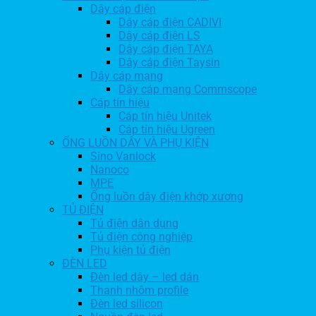
Dây cáp điện
Dây cáp điện CADIVI
Dây cáp điện LS
Dây cáp điện TAYA
Dây cáp điện Taysin
Dây cáp mạng
Dây cáp mạng Commscope
Cáp tín hiệu
Cáp tín hiệu Unitek
Cáp tín hiệu Ugreen
ỐNG LUỒN DÂY VÀ PHỤ KIỆN
Sino Vanlock
Nanoco
MPE
Ống luồn dây điện khớp xương
TỦ ĐIỆN
Tủ điện dân dụng
Tủ điện công nghiệp
Phụ kiện tủ điện
ĐÈN LED
Đèn led dây – led dán
Thanh nhôm profile
Đèn led silicon