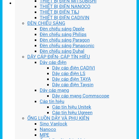
THIẾT BỊ ĐIỆN MITSUBISHI
THIẾT BỊ ĐIỆN NANOCO
THIẾT BỊ ĐIỆN T&J
THIẾT BỊ ĐIỆN CADIVIN
ĐÈN CHIẾU SÁNG
Đèn chiếu sáng Opple
Đèn chiếu sáng Philips
Đèn chiếu sáng Paragon
Đèn chiếu sáng Panasonic
Đèn chiếu sáng Duhal
DÂY CÁP ĐIỆN- CÁP TÍN HIỆU
Dây cáp điện
Dây cáp điện CADIVI
Dây cáp điện LS
Dây cáp điện TAYA
Dây cáp điện Taysin
Dây cáp mạng
Dây cáp mạng Commscope
Cáp tín hiệu
Cáp tín hiệu Unitek
Cáp tín hiệu Ugreen
ỐNG LUỒN DÂY VÀ PHỤ KIỆN
Sino Vanlock
Nanoco
MPE