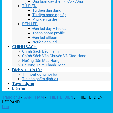
Ống luồn dây điện khớp xương
TỦ ĐIỆN
Tủ điện dân dụng
Tủ điện công nghiệp
Phụ kiện tủ điện
ĐÈN LED
Đèn led dây – led dán
Thanh nhôm profile
Đèn led silicon
Nguồn đèn led
CHÍNH SÁCH
Chính Sách Bảo Hành
Chính Sách Vận Chuyển Và Giao Hàng
Hướng Dẫn Mua Hàng
Phương Thức Thanh Toán
Dịch vụ – tin tức
Tin hoạt động nội bộ
Tin sản phẩm dịch vụ
Tuyển dụng
Liên hệ
Trang chủ
/
SẢN PHẨM
/
THIẾT BỊ ĐIỆN
/
THIẾT BỊ ĐIỆN
LEGRAND
Lọc