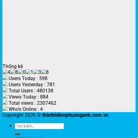
Thống kê
Users Today : 598
Users Yesterday : 781
Total Users : 480138
Views Today : 884
Total views : 2307462
Who's Online : 4
Copyright 2026 ©
thietbidienphuonganh.com.vn