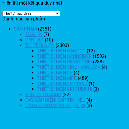
Hiển thị một kết quả duy nhất
Danh mục sản phẩm
SẢN PHẨM
(2351)
TỦ ĐIỆN
(7)
ĐÈN LED
(10)
THIẾT BỊ ĐIỆN
(2303)
THIẾT BỊ ĐIỆN NANOCO
(12)
THIẾT BỊ ĐIỆN SCHNEIDER
(1502)
THIẾT BỊ ĐIỆN PANASONIC
(288)
THIẾT BỊ ĐIỆN SINO/ VANLOCK
(4)
THIẾT BỊ ĐIỆN LS
(4)
THIẾT BỊ ĐIỆN MPE
(489)
THIẾT BỊ ĐIỆN LEGRAND
(1)
THIẾT BỊ ĐIỆN MITSUBISHI
(3)
ĐÈN CHIẾU SÁNG
(22)
DÂY CÁP ĐIỆN- CÁP TÍN HIỆU
(4)
ỐNG LUỒN DÂY VÀ PHỤ KIỆN
(3)