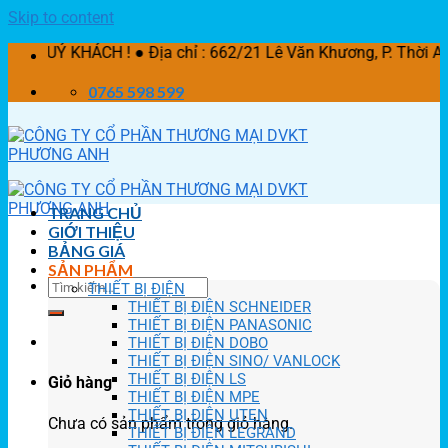
Skip to content
HÁCH ! ● Địa chỉ : 662/21 Lê Văn Khương, P. Thời An, Q.1
0765 598 599
TRANG CHỦ
GIỚI THIỆU
BẢNG GIÁ
SẢN PHẨM
THIẾT BỊ ĐIỆN
THIẾT BỊ ĐIỆN SCHNEIDER
THIẾT BỊ ĐIỆN PANASONIC
THIẾT BỊ ĐIỆN DOBO
THIẾT BỊ ĐIỆN SINO/ VANLOCK
THIẾT BỊ ĐIỆN LS
Giỏ hàng
THIẾT BỊ ĐIỆN MPE
THIẾT BỊ ĐIỆN UTEN
Chưa có sản phẩm trong giỏ hàng.
THIẾT BỊ ĐIỆN LEGRAND