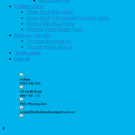
Nguồn đèn led
CHÍNH SÁCH
Chính Sách Bảo Hành
Chính Sách Vận Chuyển Và Giao Hàng
Hướng Dẫn Mua Hàng
Phương Thức Thanh Toán
Dịch vụ – tin tức
Tin hoạt động nội bộ
Tin sản phẩm dịch vụ
Tuyển dụng
Liên hệ
Hotline :
0765 598 599
Hỗ trợ kỹ thuật:
0987 941 131
PKD. Phương Anh
sales@thietbidienphuonganh.com.vn
x