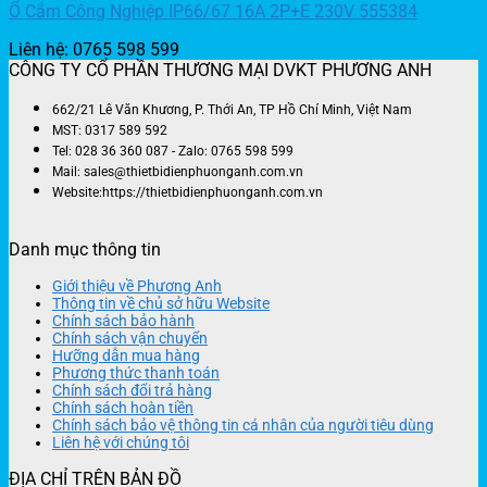
Ổ Cắm Công Nghiệp IP66/67 16A 2P+E 230V 555384
Liên hệ: 0765 598 599
CÔNG TY CỔ PHẦN THƯƠNG MẠI DVKT PHƯƠNG ANH
662/21 Lê Văn Khương, P. Thới An, TP Hồ Chí Minh, Việt Nam
MST: 0317 589 592
Tel: 028 36 360 087 - Zalo: 0765 598 599
Mail: sales@thietbidienphuonganh.com.vn
Website:https://thietbidienphuonganh.com.vn
Danh mục thông tin
Giới thiệu về Phương Anh
Thông tin về chủ sở hữu Website
Chính sách bảo hành
Chính sách vận chuyển
Hưỡng dẫn mua hàng
Phương thức thanh toán
Chính sách đổi trả hàng
Chính sách hoàn tiền
Chính sách bảo vệ thông tin cá nhân của người tiêu dùng
Liên hệ với chúng tôi
ĐỊA CHỈ TRÊN BẢN ĐỒ