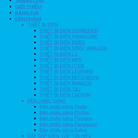
TRANG CHỦ
GIỚI THIỆU
BẢNG GIÁ
SẢN PHẨM
THIẾT BỊ ĐIỆN
THIẾT BỊ ĐIỆN SCHNEIDER
THIẾT BỊ ĐIỆN PANASONIC
THIẾT BỊ ĐIỆN DOBO
THIẾT BỊ ĐIỆN SINO/ VANLOCK
THIẾT BỊ ĐIỆN LS
THIẾT BỊ ĐIỆN MPE
THIẾT BỊ ĐIỆN UTEN
THIẾT BỊ ĐIỆN LEGRAND
THIẾT BỊ ĐIỆN MITSUBISHI
THIẾT BỊ ĐIỆN NANOCO
THIẾT BỊ ĐIỆN T&J
THIẾT BỊ ĐIỆN CADIVIN
ĐÈN CHIẾU SÁNG
Đèn chiếu sáng Opple
Đèn chiếu sáng Philips
Đèn chiếu sáng Paragon
Đèn chiếu sáng Panasonic
Đèn chiếu sáng Duhal
DÂY CÁP ĐIỆN- CÁP TÍN HIỆU