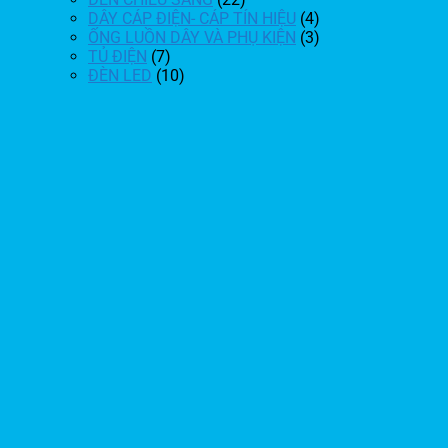
DÂY CÁP ĐIỆN- CÁP TÍN HIỆU
(4)
ỐNG LUỒN DÂY VÀ PHỤ KIỆN
(3)
TỦ ĐIỆN
(7)
ĐÈN LED
(10)