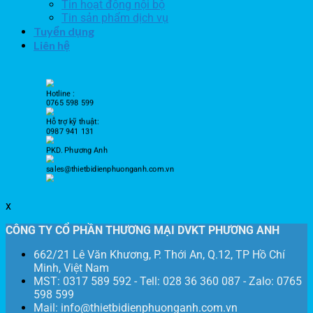
Tin hoạt động nội bộ
Tin sản phẩm dịch vụ
Tuyển dụng
Liên hệ
Hotline :
0765 598 599
Hỗ trợ kỹ thuật:
0987 941 131
PKD. Phương Anh
sales@thietbidienphuonganh.com.vn
x
CÔNG TY CỔ PHẦN THƯƠNG MẠI DVKT PHƯƠNG ANH
662/21 Lê Văn Khương, P. Thới An, Q.12, TP Hồ Chí
Minh, Việt Nam
MST: 0317 589 592 - Tell: 028 36 360 087 - Zalo: 0765
598 599
Mail: info@thietbidienphuonganh.com.vn