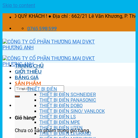
Skip to content
HÁCH ! ● Địa chỉ : 662/21 Lê Văn Khương, P. Thời An, Q.12
0765 598 599
TRANG CHỦ
GIỚI THIỆU
BẢNG GIÁ
SẢN PHẨM
THIẾT BỊ ĐIỆN
THIẾT BỊ ĐIỆN SCHNEIDER
THIẾT BỊ ĐIỆN PANASONIC
THIẾT BỊ ĐIỆN DOBO
THIẾT BỊ ĐIỆN SINO/ VANLOCK
THIẾT BỊ ĐIỆN LS
Giỏ hàng
THIẾT BỊ ĐIỆN MPE
THIẾT BỊ ĐIỆN UTEN
Chưa có sản phẩm trong giỏ hàng.
THIẾT BỊ ĐIỆN LEGRAND