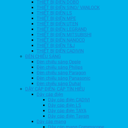
THIẾT BỊ ĐIỆN DOBO
THIẾT BỊ ĐIỆN SINO/ VANLOCK
THIẾT BỊ ĐIỆN LS
THIẾT BỊ ĐIỆN MPE
THIẾT BỊ ĐIỆN UTEN
THIẾT BỊ ĐIỆN LEGRAND
THIẾT BỊ ĐIỆN MITSUBISHI
THIẾT BỊ ĐIỆN NANOCO
THIẾT BỊ ĐIỆN T&J
THIẾT BỊ ĐIỆN CADIVIN
ĐÈN CHIẾU SÁNG
Đèn chiếu sáng Opple
Đèn chiếu sáng Philips
Đèn chiếu sáng Paragon
Đèn chiếu sáng Panasonic
Đèn chiếu sáng Duhal
DÂY CÁP ĐIỆN- CÁP TÍN HIỆU
Dây cáp điện
Dây cáp điện CADIVI
Dây cáp điện LS
Dây cáp điện TAYA
Dây cáp điện Taysin
Dây cáp mạng
Dây cáp mạng Commscope