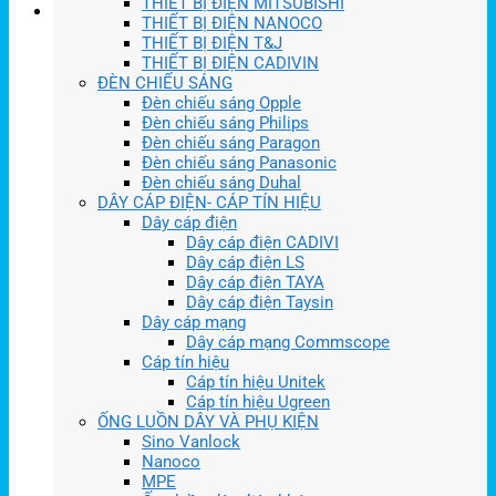
THIẾT BỊ ĐIỆN MITSUBISHI
THIẾT BỊ ĐIỆN NANOCO
THIẾT BỊ ĐIỆN T&J
THIẾT BỊ ĐIỆN CADIVIN
ĐÈN CHIẾU SÁNG
Đèn chiếu sáng Opple
Đèn chiếu sáng Philips
Đèn chiếu sáng Paragon
Đèn chiếu sáng Panasonic
Đèn chiếu sáng Duhal
DÂY CÁP ĐIỆN- CÁP TÍN HIỆU
Dây cáp điện
Dây cáp điện CADIVI
Dây cáp điện LS
Dây cáp điện TAYA
Dây cáp điện Taysin
Dây cáp mạng
Dây cáp mạng Commscope
Cáp tín hiệu
Cáp tín hiệu Unitek
Cáp tín hiệu Ugreen
ỐNG LUỒN DÂY VÀ PHỤ KIỆN
Sino Vanlock
Nanoco
MPE