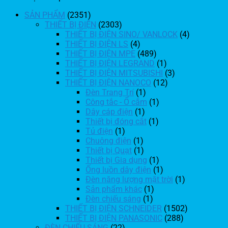
SẢN PHẨM
(2351)
THIẾT BỊ ĐIỆN
(2303)
THIẾT BỊ ĐIỆN SINO/ VANLOCK
(4)
THIẾT BỊ ĐIỆN LS
(4)
THIẾT BỊ ĐIỆN MPE
(489)
THIẾT BỊ ĐIỆN LEGRAND
(1)
THIẾT BỊ ĐIỆN MITSUBISHI
(3)
THIẾT BỊ ĐIỆN NANOCO
(12)
Đèn Trang Trí
(1)
Công tắc - Ổ cắm
(1)
Dây cáp điện
(1)
Thiết bị đóng cắt
(1)
Tủ điện
(1)
Chuông điện
(1)
Thiết bị Quạt
(1)
Thiết bị Gia dụng
(1)
Ống luồn dây điện
(1)
Đèn năng lượng mặt trời
(1)
Sản phẩm khác
(1)
Đèn chiếu sáng
(1)
THIẾT BỊ ĐIỆN SCHNEIDER
(1502)
THIẾT BỊ ĐIỆN PANASONIC
(288)
ĐÈN CHIẾU SÁNG
(22)