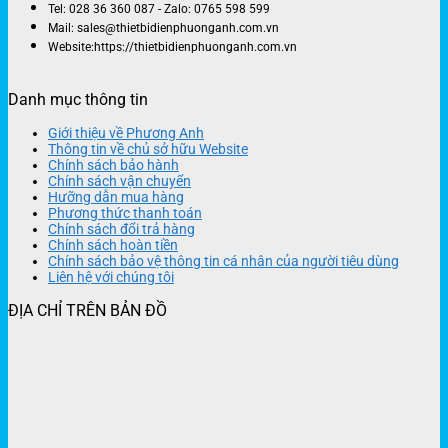
Tel: 028 36 360 087 - Zalo: 0765 598 599
Mail: sales@thietbidienphuonganh.com.vn
Website:https://thietbidienphuonganh.com.vn
Danh mục thông tin
Giới thiệu về Phương Anh
Thông tin về chủ sở hữu Website
Chính sách bảo hành
Chính sách vận chuyển
Hưỡng dẫn mua hàng
Phương thức thanh toán
Chính sách đổi trả hàng
Chính sách hoàn tiền
Chính sách bảo vệ thông tin cá nhân của người tiêu dùng
Liên hệ với chúng tôi
ĐỊA CHỈ TRÊN BẢN ĐỒ