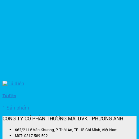
Tủ điện
1 Sản phẩm
CÔNG TY CỔ PHẦN THƯƠNG MẠI DVKT PHƯƠNG ANH
662/21 Lê Văn Khương, P. Thới An, TP Hồ Chí Minh, Việt Nam
MST: 0317 589 592