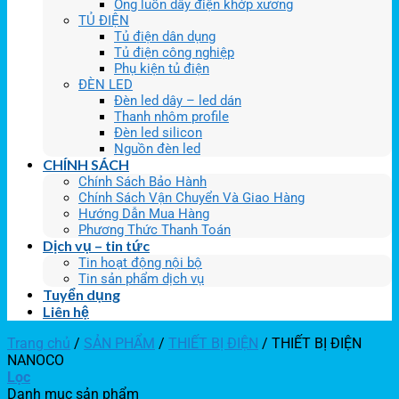
Ống luồn dây điện khớp xương
TỦ ĐIỆN
Tủ điện dân dụng
Tủ điện công nghiệp
Phụ kiện tủ điện
ĐÈN LED
Đèn led dây – led dán
Thanh nhôm profile
Đèn led silicon
Nguồn đèn led
CHÍNH SÁCH
Chính Sách Bảo Hành
Chính Sách Vận Chuyển Và Giao Hàng
Hướng Dẫn Mua Hàng
Phương Thức Thanh Toán
Dịch vụ – tin tức
Tin hoạt động nội bộ
Tin sản phẩm dịch vụ
Tuyển dụng
Liên hệ
Trang chủ
/
SẢN PHẨM
/
THIẾT BỊ ĐIỆN
/
THIẾT BỊ ĐIỆN
NANOCO
Lọc
Danh mục sản phẩm