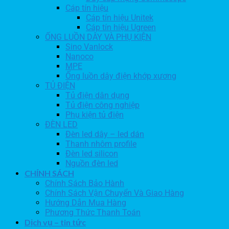
Cáp tín hiệu
Cáp tín hiệu Unitek
Cáp tín hiệu Ugreen
ỐNG LUỒN DÂY VÀ PHỤ KIỆN
Sino Vanlock
Nanoco
MPE
Ống luồn dây điện khớp xương
TỦ ĐIỆN
Tủ điện dân dụng
Tủ điện công nghiệp
Phụ kiện tủ điện
ĐÈN LED
Đèn led dây – led dán
Thanh nhôm profile
Đèn led silicon
Nguồn đèn led
CHÍNH SÁCH
Chính Sách Bảo Hành
Chính Sách Vận Chuyển Và Giao Hàng
Hướng Dẫn Mua Hàng
Phương Thức Thanh Toán
Dịch vụ – tin tức