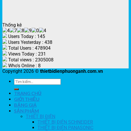
Thống kê
Users Today : 145
Users Yesterday : 438
Total Users : 478904
Views Today : 231
Total views : 2305008
Who's Online : 8
Copyright 2026 ©
thietbidienphuonganh.com.vn
TRANG CHỦ
GIỚI THIỆU
BẢNG GIÁ
SẢN PHẨM
THIẾT BỊ ĐIỆN
THIẾT BỊ ĐIỆN SCHNEIDER
THIẾT BỊ ĐIỆN PANASONIC