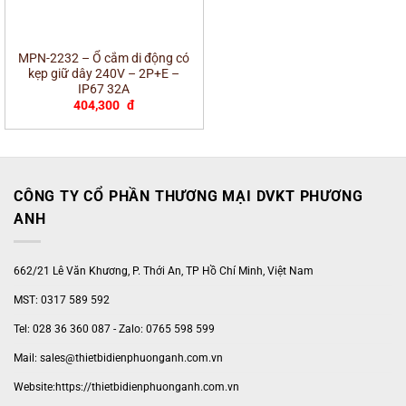
MPN-2232 – Ổ cắm di động có
kẹp giữ dây 240V – 2P+E –
IP67 32A
404,300
đ
CÔNG TY CỔ PHẦN THƯƠNG MẠI DVKT PHƯƠNG
ANH
662/21 Lê Văn Khương, P. Thới An, TP Hồ Chí Minh, Việt Nam
MST: 0317 589 592
Tel: 028 36 360 087 - Zalo: 0765 598 599
Mail: sales@thietbidienphuonganh.com.vn
Website:https://thietbidienphuonganh.com.vn