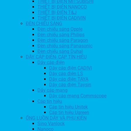
THIẾT BỊ ĐIỆN MITSUBISHI
THIẾT BỊ ĐIỆN NANOCO
THIẾT BỊ ĐIỆN T&J
THIẾT BỊ ĐIỆN CADIVIN
ĐÈN CHIẾU SÁNG
Đèn chiếu sáng Opple
Đèn chiếu sáng Philips
Đèn chiếu sáng Paragon
Đèn chiếu sáng Panasonic
Đèn chiếu sáng Duhal
DÂY CÁP ĐIỆN- CÁP TÍN HIỆU
Dây cáp điện
Dây cáp điện CADIVI
Dây cáp điện LS
Dây cáp điện TAYA
Dây cáp điện Taysin
Dây cáp mạng
Dây cáp mạng Commscope
Cáp tín hiệu
Cáp tín hiệu Unitek
Cáp tín hiệu Ugreen
ỐNG LUỒN DÂY VÀ PHỤ KIỆN
Sino Vanlock
Nanoco