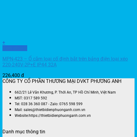
+
Xem nhanh
MPN-423 – Ổ cắm loại cố định bắt trên bảng điện loại xéo
220-240V-2P+E IP44 32A
226,400
đ
CÔNG TY CỔ PHẦN THƯƠNG MẠI DVKT PHƯƠNG ANH
662/21 Lê Văn Khương, P. Thới An, TP Hồ Chí Minh, Việt Nam
MST: 0317 589 592
Tel: 028 36 360 087 - Zalo: 0765 598 599
Mail: sales@thietbidienphuonganh.com.vn
Website:https://thietbidienphuonganh.com.vn
Danh mục thông tin