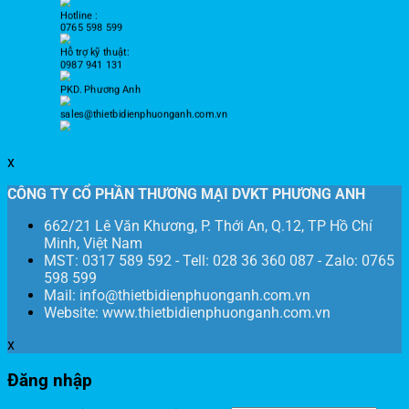
Hotline :
0765 598 599
Hỗ trợ kỹ thuật:
0987 941 131
PKD. Phương Anh
sales@thietbidienphuonganh.com.vn
x
CÔNG TY CỔ PHẦN THƯƠNG MẠI DVKT PHƯƠNG ANH
662/21 Lê Văn Khương, P. Thới An, Q.12, TP Hồ Chí
Minh, Việt Nam
MST: 0317 589 592 - Tell: 028 36 360 087 - Zalo: 0765
598 599
Mail: info@thietbidienphuonganh.com.vn
Website: www.thietbidienphuonganh.com.vn
x
Đăng nhập