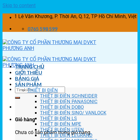
Skip to content
Lê Văn Khương, P. Thời An, Q.12, TP Hồ Chí Minh, Việt Na
0765 598 599
TRANG CHỦ
GIỚI THIỆU
BẢNG GIÁ
SẢN PHẨM
THIẾT BỊ ĐIỆN
THIẾT BỊ ĐIỆN SCHNEIDER
THIẾT BỊ ĐIỆN PANASONIC
THIẾT BỊ ĐIỆN DOBO
THIẾT BỊ ĐIỆN SINO/ VANLOCK
THIẾT BỊ ĐIỆN LS
Giỏ hàng
THIẾT BỊ ĐIỆN MPE
THIẾT BỊ ĐIỆN UTEN
Chưa có sản phẩm trong giỏ hàng.
THIẾT BỊ ĐIỆN LEGRAND