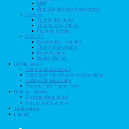
MPE
Ống luồn dây điện khớp xương
TỦ ĐIỆN
Tủ điện dân dụng
Tủ điện công nghiệp
Phụ kiện tủ điện
ĐÈN LED
Đèn led dây – led dán
Thanh nhôm profile
Đèn led silicon
Nguồn đèn led
CHÍNH SÁCH
Chính Sách Bảo Hành
Chính Sách Vận Chuyển Và Giao Hàng
Hướng Dẫn Mua Hàng
Phương Thức Thanh Toán
Dịch vụ – tin tức
Tin hoạt động nội bộ
Tin sản phẩm dịch vụ
Tuyển dụng
Liên hệ