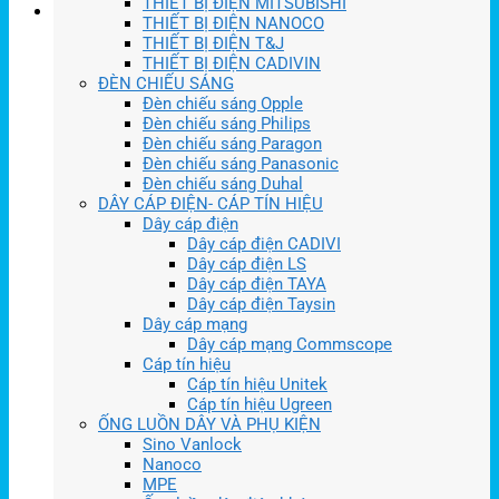
THIẾT BỊ ĐIỆN MITSUBISHI
THIẾT BỊ ĐIỆN NANOCO
THIẾT BỊ ĐIỆN T&J
THIẾT BỊ ĐIỆN CADIVIN
ĐÈN CHIẾU SÁNG
Đèn chiếu sáng Opple
Đèn chiếu sáng Philips
Đèn chiếu sáng Paragon
Đèn chiếu sáng Panasonic
Đèn chiếu sáng Duhal
DÂY CÁP ĐIỆN- CÁP TÍN HIỆU
Dây cáp điện
Dây cáp điện CADIVI
Dây cáp điện LS
Dây cáp điện TAYA
Dây cáp điện Taysin
Dây cáp mạng
Dây cáp mạng Commscope
Cáp tín hiệu
Cáp tín hiệu Unitek
Cáp tín hiệu Ugreen
ỐNG LUỒN DÂY VÀ PHỤ KIỆN
Sino Vanlock
Nanoco
MPE