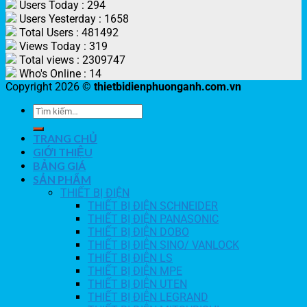
Users Today : 294
Users Yesterday : 1658
Total Users : 481492
Views Today : 319
Total views : 2309747
Who's Online : 14
Copyright 2026 ©
thietbidienphuonganh.com.vn
TRANG CHỦ
GIỚI THIỆU
BẢNG GIÁ
SẢN PHẨM
THIẾT BỊ ĐIỆN
THIẾT BỊ ĐIỆN SCHNEIDER
THIẾT BỊ ĐIỆN PANASONIC
THIẾT BỊ ĐIỆN DOBO
THIẾT BỊ ĐIỆN SINO/ VANLOCK
THIẾT BỊ ĐIỆN LS
THIẾT BỊ ĐIỆN MPE
THIẾT BỊ ĐIỆN UTEN
THIẾT BỊ ĐIỆN LEGRAND