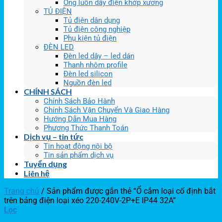
Ống luồn dây điện khớp xương
TỦ ĐIỆN
Tủ điện dân dụng
Tủ điện công nghiệp
Phụ kiện tủ điện
ĐÈN LED
Đèn led dây – led dán
Thanh nhôm profile
Đèn led silicon
Nguồn đèn led
CHÍNH SÁCH
Chính Sách Bảo Hành
Chính Sách Vận Chuyển Và Giao Hàng
Hướng Dẫn Mua Hàng
Phương Thức Thanh Toán
Dịch vụ – tin tức
Tin hoạt động nội bộ
Tin sản phẩm dịch vụ
Tuyển dụng
Liên hệ
Trang chủ
/
Sản phẩm được gắn thẻ “Ổ cắm loại cố định bắt
trên bảng điện loại xéo 220-240V-2P+E IP44 32A”
Lọc