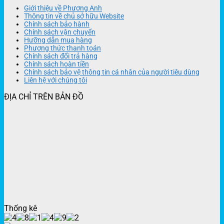
Giới thiệu về Phương Anh
Thông tin về chủ sở hữu Website
Chính sách bảo hành
Chính sách vận chuyển
Hưỡng dẫn mua hàng
Phương thức thanh toán
Chính sách đổi trả hàng
Chính sách hoàn tiền
Chính sách bảo vệ thông tin cá nhân của người tiêu dùng
Liên hệ với chúng tôi
ĐỊA CHỈ TRÊN BẢN ĐỒ
Thống kê