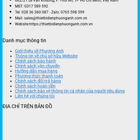
662/21 Lê Văn Khương, P. Thới An, TP Hồ Chí Minh, Việt Nam
MST: 0317 589 592
Tel: 028 36 360 087 - Zalo: 0765 598 599
Mail: sales@thietbidienphuonganh.com.vn
Website:https://thietbidienphuonganh.com.vn
Danh mục thông tin
Giới thiệu về Phương Anh
Thông tin về chủ sở hữu Website
Chính sách bảo hành
Chính sách vận chuyển
Hưỡng dẫn mua hàng
Phương thức thanh toán
Chính sách đổi trả hàng
Chính sách hoàn tiền
Chính sách bảo vệ thông tin cá nhân của người tiêu dùng
Liên hệ với chúng tôi
ĐỊA CHỈ TRÊN BẢN ĐỒ