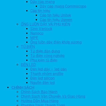
Dây cáp mạng
Dây cáp mạng Commscope
Cáp tín hiệu
Cáp tín hiệu Unitek
Cáp tín hiệu Ugreen
ỐNG LUỒN DÂY VÀ PHỤ KIỆN
Sino Vanlock
Nanoco
MPE
Ống luồn dây điện khớp xương
TỦ ĐIỆN
Tủ điện dân dụng
Tủ điện công nghiệp
Phụ kiện tủ điện
ĐÈN LED
Đèn led dây – led dán
Thanh nhôm profile
Đèn led silicon
Nguồn đèn led
CHÍNH SÁCH
Chính Sách Bảo Hành
Chính Sách Vận Chuyển Và Giao Hàng
Hướng Dẫn Mua Hàng
Phương Thức Thanh Toán