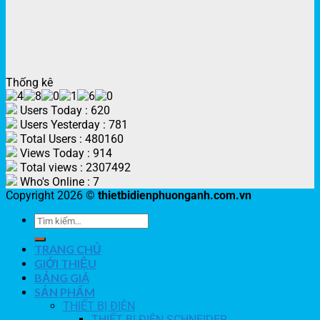
Thống kê
Users Today : 620
Users Yesterday : 781
Total Users : 480160
Views Today : 914
Total views : 2307492
Who's Online : 7
Copyright 2026 ©
thietbidienphuonganh.com.vn
TRANG CHỦ
GIỚI THIỆU
BẢNG GIÁ
SẢN PHẨM
THIẾT BỊ ĐIỆN
THIẾT BỊ ĐIỆN SCHNEIDER