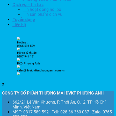
Dịch vụ – tin tức
Tin hoạt động nội bộ
Tin sản phẩm dịch vụ
Tuyển dụng
Liên hệ
Hotline :
0765 598 599
Hỗ trợ kỹ thuật:
0987 941 131
PKD. Phương Anh
sales@thietbidienphuonganh.com.vn
x
CÔNG TY CỔ PHẦN THƯƠNG MẠI DVKT PHƯƠNG ANH
662/21 Lê Văn Khương, P. Thới An, Q.12, TP Hồ Chí
Minh, Việt Nam
MST: 0317 589 592 - Tell: 028 36 360 087 - Zalo: 0765