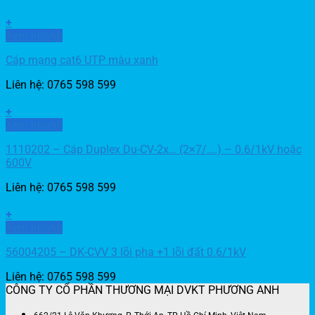
+
Xem nhanh
Cáp mạng cat6 UTP màu xanh
Liên hệ: 0765 598 599
+
Xem nhanh
1110202 – Cáp Duplex Du-CV-2x… (2×7/….) – 0.6/1kV hoặc
600V
Liên hệ: 0765 598 599
+
Xem nhanh
56004205 – DK-CVV 3 lõi pha +1 lõi đất 0.6/1kV
Liên hệ: 0765 598 599
CÔNG TY CỔ PHẦN THƯƠNG MẠI DVKT PHƯƠNG ANH