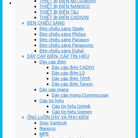
THIẾT BỊ ĐIỆN MITSUBISHI
THIẾT BỊ ĐIỆN NANOCO
THIẾT BỊ ĐIỆN T&J
THIẾT BỊ ĐIỆN CADIVIN
ĐÈN CHIẾU SÁNG
Đèn chiếu sáng Opple
Đèn chiếu sáng Philips
Đèn chiếu sáng Paragon
Đèn chiếu sáng Panasonic
Đèn chiếu sáng Duhal
DÂY CÁP ĐIỆN- CÁP TÍN HIỆU
Dây cáp điện
Dây cáp điện CADIVI
Dây cáp điện LS
Dây cáp điện TAYA
Dây cáp điện Taysin
Dây cáp mạng
Dây cáp mạng Commscope
Cáp tín hiệu
Cáp tín hiệu Unitek
Cáp tín hiệu Ugreen
ỐNG LUỒN DÂY VÀ PHỤ KIỆN
Sino Vanlock
Nanoco
MPE