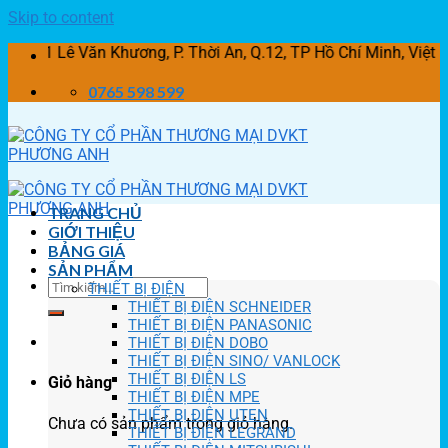
Skip to content
Lê Văn Khương, P. Thời An, Q.12, TP Hồ Chí Minh, Việt Na
0765 598 599
TRANG CHỦ
GIỚI THIỆU
BẢNG GIÁ
SẢN PHẨM
THIẾT BỊ ĐIỆN
THIẾT BỊ ĐIỆN SCHNEIDER
THIẾT BỊ ĐIỆN PANASONIC
THIẾT BỊ ĐIỆN DOBO
THIẾT BỊ ĐIỆN SINO/ VANLOCK
THIẾT BỊ ĐIỆN LS
Giỏ hàng
THIẾT BỊ ĐIỆN MPE
THIẾT BỊ ĐIỆN UTEN
Chưa có sản phẩm trong giỏ hàng.
THIẾT BỊ ĐIỆN LEGRAND