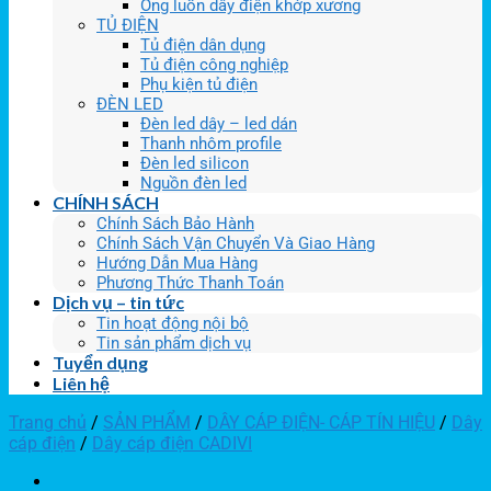
Ống luồn dây điện khớp xương
TỦ ĐIỆN
Tủ điện dân dụng
Tủ điện công nghiệp
Phụ kiện tủ điện
ĐÈN LED
Đèn led dây – led dán
Thanh nhôm profile
Đèn led silicon
Nguồn đèn led
CHÍNH SÁCH
Chính Sách Bảo Hành
Chính Sách Vận Chuyển Và Giao Hàng
Hướng Dẫn Mua Hàng
Phương Thức Thanh Toán
Dịch vụ – tin tức
Tin hoạt động nội bộ
Tin sản phẩm dịch vụ
Tuyển dụng
Liên hệ
Trang chủ
/
SẢN PHẨM
/
DÂY CÁP ĐIỆN- CÁP TÍN HIỆU
/
Dây
cáp điện
/
Dây cáp điện CADIVI