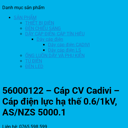
Danh mục sản phẩm
SẢN PHẨM
THIẾT BỊ ĐIỆN
ĐÈN CHIẾU SÁNG
DÂY CÁP ĐIỆN- CÁP TÍN HIỆU
Dây cáp điện
Dây cáp điện CADIVI
Dây cáp điện LS
ỐNG LUỒN DÂY VÀ PHỤ KIỆN
TỦ ĐIỆN
ĐÈN LED
56000122 – Cáp CV Cadivi –
Cáp điện lực hạ thế 0.6/1kV,
AS/NZS 5000.1
Liên hệ: 0765 598 599