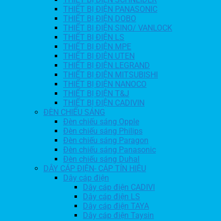
THIẾT BỊ ĐIỆN PANASONIC
THIẾT BỊ ĐIỆN DOBO
THIẾT BỊ ĐIỆN SINO/ VANLOCK
THIẾT BỊ ĐIỆN LS
THIẾT BỊ ĐIỆN MPE
THIẾT BỊ ĐIỆN UTEN
THIẾT BỊ ĐIỆN LEGRAND
THIẾT BỊ ĐIỆN MITSUBISHI
THIẾT BỊ ĐIỆN NANOCO
THIẾT BỊ ĐIỆN T&J
THIẾT BỊ ĐIỆN CADIVIN
ĐÈN CHIẾU SÁNG
Đèn chiếu sáng Opple
Đèn chiếu sáng Philips
Đèn chiếu sáng Paragon
Đèn chiếu sáng Panasonic
Đèn chiếu sáng Duhal
DÂY CÁP ĐIỆN- CÁP TÍN HIỆU
Dây cáp điện
Dây cáp điện CADIVI
Dây cáp điện LS
Dây cáp điện TAYA
Dây cáp điện Taysin