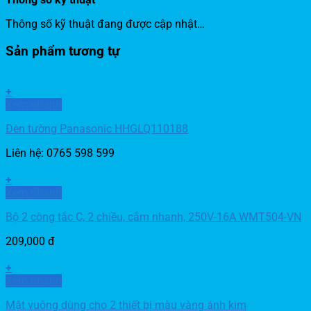
Thông số kỹ thuật đang được cập nhật…
Sản phẩm tương tự
+
Xem nhanh
Đèn tường Panasonic HHGLQ110188
Liên hệ: 0765 598 599
+
Xem nhanh
Bộ 2 công tắc C, 2 chiều, cắm nhanh, 250V-16A WMT504-VN
209,000
đ
+
Xem nhanh
Mặt vuông dùng cho 2 thiết bị màu vàng ánh kim