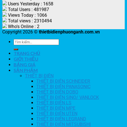
Users Yesterday : 1658
Total Users : 481987
Views Today : 1066
Total views : 2310494
Who's Online : 2
Copyright 2026 ©
thietbidienphuonganh.com.vn
TRANG CHỦ
GIỚI THIỆU
BẢNG GIÁ
SẢN PHẨM
THIẾT BỊ ĐIỆN
THIẾT BỊ ĐIỆN SCHNEIDER
THIẾT BỊ ĐIỆN PANASONIC
THIẾT BỊ ĐIỆN DOBO
THIẾT BỊ ĐIỆN SINO/ VANLOCK
THIẾT BỊ ĐIỆN LS
THIẾT BỊ ĐIỆN MPE
THIẾT BỊ ĐIỆN UTEN
THIẾT BỊ ĐIỆN LEGRAND
THIẾT BỊ ĐIỆN MITSUBISHI