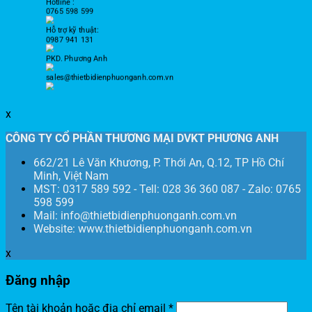
Hotline :
0765 598 599
Hỗ trợ kỹ thuật:
0987 941 131
PKD. Phương Anh
sales@thietbidienphuonganh.com.vn
x
CÔNG TY CỔ PHẦN THƯƠNG MẠI DVKT PHƯƠNG ANH
662/21 Lê Văn Khương, P. Thới An, Q.12, TP Hồ Chí
Minh, Việt Nam
MST: 0317 589 592 - Tell: 028 36 360 087 - Zalo: 0765
598 599
Mail: info@thietbidienphuonganh.com.vn
Website: www.thietbidienphuonganh.com.vn
x
Đăng nhập
Tên tài khoản hoặc địa chỉ email
*