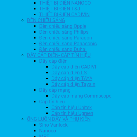
THIẾT BỊ ĐIỆN NANOCO
THIẾT BỊ ĐIỆN T&J
THIẾT BỊ ĐIỆN CADIVIN
ĐÈN CHIẾU SÁNG
Đèn chiếu sáng Opple
Đèn chiếu sáng Philips
Đèn chiếu sáng Paragon
Đèn chiếu sáng Panasonic
Đèn chiếu sáng Duhal
DÂY CÁP ĐIỆN- CÁP TÍN HIỆU
Dây cáp điện
Dây cáp điện CADIVI
Dây cáp điện LS
Dây cáp điện TAYA
Dây cáp điện Taysin
Dây cáp mạng
Dây cáp mạng Commscope
Cáp tín hiệu
Cáp tín hiệu Unitek
Cáp tín hiệu Ugreen
ỐNG LUỒN DÂY VÀ PHỤ KIỆN
Sino Vanlock
Nanoco
MPE