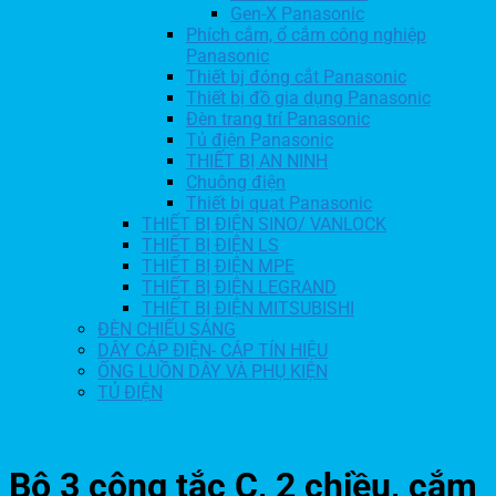
Gen-X Panasonic
Phích cắm, ổ cắm công nghiệp
Panasonic
Thiết bj đóng cắt Panasonic
Thiết bị đồ gia dụng Panasonic
Đèn trang trí Panasonic
Tủ điện Panasonic
THIẾT BỊ AN NINH
Chuông điện
Thiết bị quạt Panasonic
THIẾT BỊ ĐIỆN SINO/ VANLOCK
THIẾT BỊ ĐIỆN LS
THIẾT BỊ ĐIỆN MPE
THIẾT BỊ ĐIỆN LEGRAND
THIẾT BỊ ĐIỆN MITSUBISHI
ĐÈN CHIẾU SÁNG
DÂY CÁP ĐIỆN- CÁP TÍN HIỆU
ỐNG LUỒN DÂY VÀ PHỤ KIỆN
TỦ ĐIỆN
Bộ 3 công tắc C, 2 chiều, cắm