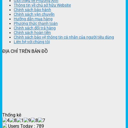
Giới thiệu về Phương Anh
Thông tin về chủ sở hữu Website
Chính sách bảo hành
Chính sách vận chuyển
Hưỡng dẫn mua hàng
Phương thức thanh toán
Chính sách đổi trả hàng
Chính sách hoàn tiền
Chính sách bảo vệ thông tin cá nhân của người tiêu dùng
Liên hệ với chúng tôi
ĐỊA CHỈ TRÊN BẢN ĐỒ
Thống kê
Users Today : 789