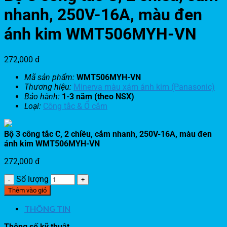
nhanh, 250V-16A, màu đen
ánh kim WMT506MYH-VN
272,000
đ
Mã sản phẩm:
WMT506MYH-VN
Thương hiệu:
Minerva màu xám ánh kim (Panasonic)
Bảo hành:
1-3 năm (theo NSX)
Loại:
Công tắc & Ổ cắm
Bộ 3 công tắc C, 2 chiều, cắm nhanh, 250V-16A, màu đen
ánh kim WMT506MYH-VN
272,000
đ
Số lượng
Thêm vào giỏ
THÔNG TIN
Thông số kỹ thuật