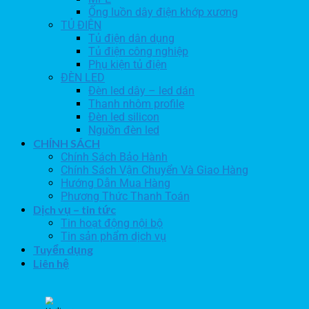
Ống luồn dây điện khớp xương
TỦ ĐIỆN
Tủ điện dân dụng
Tủ điện công nghiệp
Phụ kiện tủ điện
ĐÈN LED
Đèn led dây – led dán
Thanh nhôm profile
Đèn led silicon
Nguồn đèn led
CHÍNH SÁCH
Chính Sách Bảo Hành
Chính Sách Vận Chuyển Và Giao Hàng
Hướng Dẫn Mua Hàng
Phương Thức Thanh Toán
Dịch vụ – tin tức
Tin hoạt động nội bộ
Tin sản phẩm dịch vụ
Tuyển dụng
Liên hệ