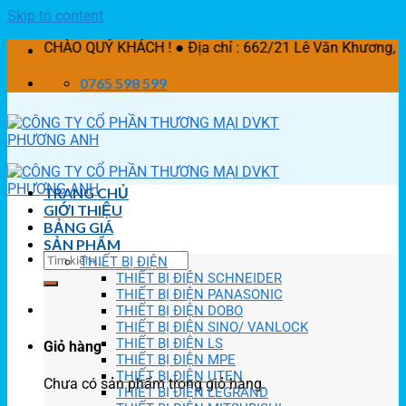
Skip to content
 QUÝ KHÁCH ! ● Địa chỉ : 662/21 Lê Văn Khương, P. Thời A
0765 598 599
TRANG CHỦ
GIỚI THIỆU
BẢNG GIÁ
SẢN PHẨM
THIẾT BỊ ĐIỆN
THIẾT BỊ ĐIỆN SCHNEIDER
THIẾT BỊ ĐIỆN PANASONIC
THIẾT BỊ ĐIỆN DOBO
THIẾT BỊ ĐIỆN SINO/ VANLOCK
THIẾT BỊ ĐIỆN LS
Giỏ hàng
THIẾT BỊ ĐIỆN MPE
THIẾT BỊ ĐIỆN UTEN
Chưa có sản phẩm trong giỏ hàng.
THIẾT BỊ ĐIỆN LEGRAND