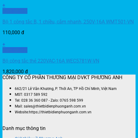
+
Xem nhanh
Bộ 1 công tắc B, 1 chiều, cắm nhanh, 250V-16A WMT501-VN
110,000
đ
+
Xem nhanh
Bộ công tắc thẻ 220VAC-16A WEC5781W-VN
1,820,000
đ
CÔNG TY CỔ PHẦN THƯƠNG MẠI DVKT PHƯƠNG ANH
662/21 Lê Văn Khương, P. Thới An, TP Hồ Chí Minh, Việt Nam
MST: 0317 589 592
Tel: 028 36 360 087 - Zalo: 0765 598 599
Mail: sales@thietbidienphuonganh.com.vn
Website:https://thietbidienphuonganh.com.vn
Danh mục thông tin