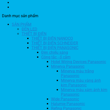
Danh mục sản phẩm
SẢN PHẨM
ĐÈN LED
THIẾT BỊ ĐIỆN
THIẾT BỊ ĐIỆN NANOCO
THIẾT BỊ ĐIỆN SCHNEIDER
THIẾT BỊ ĐIỆN PANASONIC
Đèn chiếu sáng
Công tắc - ổ cắm
Hotel Wiring Devices Panasonic
Minerva Panasonic
Minerva màu trắng
Panasonic
Minerva màu vàng ánh
kim Panasonic
Minerva màu xám ánh kim
Panasonic
Wide Panasonic
Halumie Panasonic
Refina Panasonic