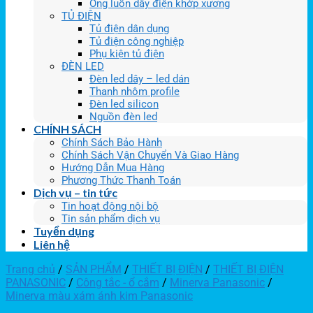
Ống luồn dây điện khớp xương
TỦ ĐIỆN
Tủ điện dân dụng
Tủ điện công nghiệp
Phụ kiện tủ điện
ĐÈN LED
Đèn led dây – led dán
Thanh nhôm profile
Đèn led silicon
Nguồn đèn led
CHÍNH SÁCH
Chính Sách Bảo Hành
Chính Sách Vận Chuyển Và Giao Hàng
Hướng Dẫn Mua Hàng
Phương Thức Thanh Toán
Dịch vụ – tin tức
Tin hoạt động nội bộ
Tin sản phẩm dịch vụ
Tuyển dụng
Liên hệ
Trang chủ
/
SẢN PHẨM
/
THIẾT BỊ ĐIỆN
/
THIẾT BỊ ĐIỆN
PANASONIC
/
Công tắc - ổ cắm
/
Minerva Panasonic
/
Minerva màu xám ánh kim Panasonic