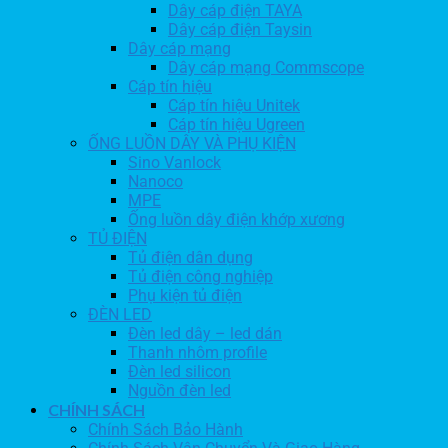
Dây cáp điện TAYA
Dây cáp điện Taysin
Dây cáp mạng
Dây cáp mạng Commscope
Cáp tín hiệu
Cáp tín hiệu Unitek
Cáp tín hiệu Ugreen
ỐNG LUỒN DÂY VÀ PHỤ KIỆN
Sino Vanlock
Nanoco
MPE
Ống luồn dây điện khớp xương
TỦ ĐIỆN
Tủ điện dân dụng
Tủ điện công nghiệp
Phụ kiện tủ điện
ĐÈN LED
Đèn led dây – led dán
Thanh nhôm profile
Đèn led silicon
Nguồn đèn led
CHÍNH SÁCH
Chính Sách Bảo Hành