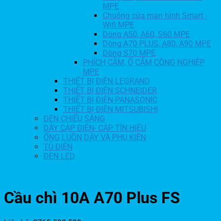
MPE
Chuông cửa màn hình Smart -
Wifi MPE
Dòng A50, A60, S60 MPE
Dòng A70 PLUS, A80, A90 MPE
Dòng S70 MPE
PHÍCH CẮM, Ổ CẮM CÔNG NGHIỆP
MPE
THIẾT BỊ ĐIỆN LEGRAND
THIẾT BỊ ĐIỆN SCHNEIDER
THIẾT BỊ ĐIỆN PANASONIC
THIẾT BỊ ĐIỆN MITSUBISHI
ĐÈN CHIẾU SÁNG
DÂY CÁP ĐIỆN- CÁP TÍN HIỆU
ỐNG LUỒN DÂY VÀ PHỤ KIỆN
TỦ ĐIỆN
ĐÈN LED
Cầu chì 10A A70 Plus FS