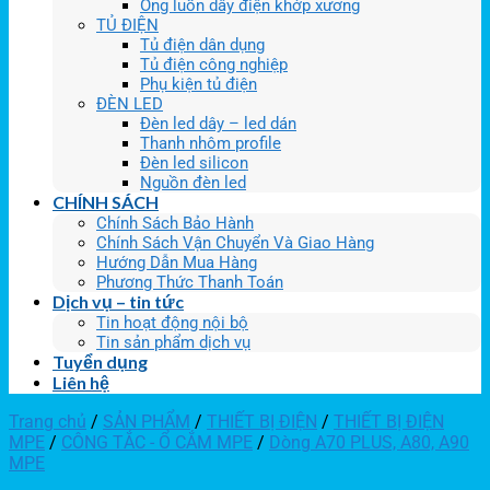
Ống luồn dây điện khớp xương
TỦ ĐIỆN
Tủ điện dân dụng
Tủ điện công nghiệp
Phụ kiện tủ điện
ĐÈN LED
Đèn led dây – led dán
Thanh nhôm profile
Đèn led silicon
Nguồn đèn led
CHÍNH SÁCH
Chính Sách Bảo Hành
Chính Sách Vận Chuyển Và Giao Hàng
Hướng Dẫn Mua Hàng
Phương Thức Thanh Toán
Dịch vụ – tin tức
Tin hoạt động nội bộ
Tin sản phẩm dịch vụ
Tuyển dụng
Liên hệ
Trang chủ
/
SẢN PHẨM
/
THIẾT BỊ ĐIỆN
/
THIẾT BỊ ĐIỆN
MPE
/
CÔNG TẮC - Ổ CẮM MPE
/
Dòng A70 PLUS, A80, A90
MPE