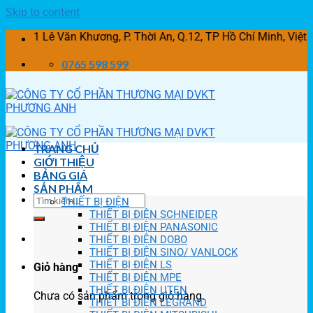
Skip to content
Lê Văn Khương, P. Thời An, Q.12, TP Hồ Chí Minh, Việt Nam
0765 598 599
TRANG CHỦ
GIỚI THIỆU
BẢNG GIÁ
SẢN PHẨM
THIẾT BỊ ĐIỆN
THIẾT BỊ ĐIỆN SCHNEIDER
THIẾT BỊ ĐIỆN PANASONIC
THIẾT BỊ ĐIỆN DOBO
THIẾT BỊ ĐIỆN SINO/ VANLOCK
THIẾT BỊ ĐIỆN LS
Giỏ hàng
THIẾT BỊ ĐIỆN MPE
THIẾT BỊ ĐIỆN UTEN
Chưa có sản phẩm trong giỏ hàng.
THIẾT BỊ ĐIỆN LEGRAND