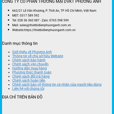
CÔNG TY CỔ PHẦN THƯƠNG MẠI DVKT PHƯƠNG ANH
662/21 Lê Văn Khương, P. Thới An, TP Hồ Chí Minh, Việt Nam
MST: 0317 589 592
Tel: 028 36 360 087 - Zalo: 0765 598 599
Mail: sales@thietbidienphuonganh.com.vn
Website:https://thietbidienphuonganh.com.vn
Danh mục thông tin
Giới thiệu về Phương Anh
Thông tin về chủ sở hữu Website
Chính sách bảo hành
Chính sách vận chuyển
Hưỡng dẫn mua hàng
Phương thức thanh toán
Chính sách đổi trả hàng
Chính sách hoàn tiền
Chính sách bảo vệ thông tin cá nhân của người tiêu dùng
Liên hệ với chúng tôi
ĐỊA CHỈ TRÊN BẢN ĐỒ