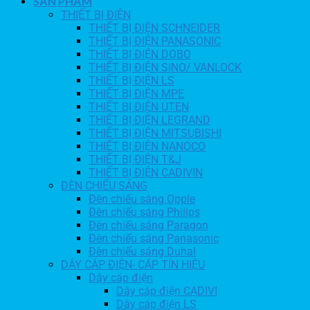
SẢN PHẨM
THIẾT BỊ ĐIỆN
THIẾT BỊ ĐIỆN SCHNEIDER
THIẾT BỊ ĐIỆN PANASONIC
THIẾT BỊ ĐIỆN DOBO
THIẾT BỊ ĐIỆN SINO/ VANLOCK
THIẾT BỊ ĐIỆN LS
THIẾT BỊ ĐIỆN MPE
THIẾT BỊ ĐIỆN UTEN
THIẾT BỊ ĐIỆN LEGRAND
THIẾT BỊ ĐIỆN MITSUBISHI
THIẾT BỊ ĐIỆN NANOCO
THIẾT BỊ ĐIỆN T&J
THIẾT BỊ ĐIỆN CADIVIN
ĐÈN CHIẾU SÁNG
Đèn chiếu sáng Opple
Đèn chiếu sáng Philips
Đèn chiếu sáng Paragon
Đèn chiếu sáng Panasonic
Đèn chiếu sáng Duhal
DÂY CÁP ĐIỆN- CÁP TÍN HIỆU
Dây cáp điện
Dây cáp điện CADIVI
Dây cáp điện LS