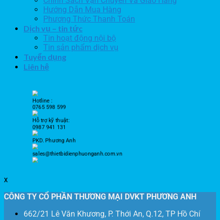
Chính Sách Vận Chuyển Và Giao Hàng
Hướng Dẫn Mua Hàng
Phương Thức Thanh Toán
Dịch vụ – tin tức
Tin hoạt động nội bộ
Tin sản phẩm dịch vụ
Tuyển dụng
Liên hệ
Hotline :
0765 598 599
Hỗ trợ kỹ thuật:
0987 941 131
PKD. Phương Anh
sales@thietbidienphuonganh.com.vn
x
CÔNG TY CỔ PHẦN THƯƠNG MẠI DVKT PHƯƠNG ANH
662/21 Lê Văn Khương, P. Thới An, Q.12, TP Hồ Chí