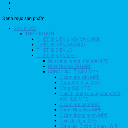
Danh mục sản phẩm
SẢN PHẨM
THIẾT BỊ ĐIỆN
THIẾT BỊ ĐIỆN SINO/ VANLOCK
THIẾT BỊ ĐIỆN NANOCO
THIẾT BỊ ĐIỆN LS
THIẾT BỊ ĐIỆN MPE
Đèn năng lượng mặt trời MPE
ĐÈN TRANG TRÍ MPE
CÔNG TẮC - Ổ CẮM MPE
Ổ cắm âm sàn MPE
Dòng A20 Plus MPE
Dòng B20 MPE
Thiết bị dùng chung dòng A20,
A30, B20 MPE
Ổ cắm âm bàn MPE
Nhóm Hộp, Box MPE
Ổ cắm thông minh MPE
Thiếc bị khác MPE
Công tắc, Ổ cắm Smart - Wifi