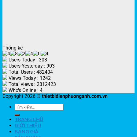
Thống kê
Users Today : 303
Users Yesterday : 903
Total Users : 482404
Views Today : 1242
Total views : 2312423
Who's Online : 4
Copyright 2026 ©
thietbidienphuonganh.com.vn
TRANG CHỦ
GIỚI THIỆU
BẢNG GIÁ