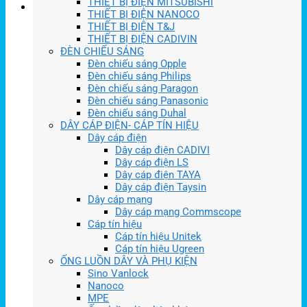
THIẾT BỊ ĐIỆN MITSUBISHI
THIẾT BỊ ĐIỆN NANOCO
THIẾT BỊ ĐIỆN T&J
THIẾT BỊ ĐIỆN CADIVIN
ĐÈN CHIẾU SÁNG
Đèn chiếu sáng Opple
Đèn chiếu sáng Philips
Đèn chiếu sáng Paragon
Đèn chiếu sáng Panasonic
Đèn chiếu sáng Duhal
DÂY CÁP ĐIỆN- CÁP TÍN HIỆU
Dây cáp điện
Dây cáp điện CADIVI
Dây cáp điện LS
Dây cáp điện TAYA
Dây cáp điện Taysin
Dây cáp mạng
Dây cáp mạng Commscope
Cáp tín hiệu
Cáp tín hiệu Unitek
Cáp tín hiệu Ugreen
ỐNG LUỒN DÂY VÀ PHỤ KIỆN
Sino Vanlock
Nanoco
MPE