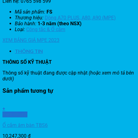
Liên hệ: 0765 598 599
Mã sản phẩm:
FS
Thương hiệu:
Dòng A70 PLUS, A80, A90 (MPE)
Bảo hành:
1-3 năm (theo NSX)
Loại:
Công tắc & Ổ cắm
XEM BẢNG GIÁ MPE 2023
THÔNG TIN
THÔNG SỐ KỸ THUẬT
Thông số kỹ thuật đang được cập nhật
(hoặc xem mô tả bên
dưới)
Sản phẩm tương tự
+
Xem nhanh
Ổ cắm âm bàn TBS6
10,247,300
đ