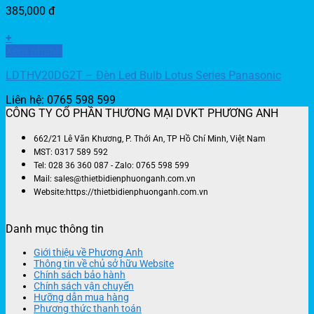
385,000
đ
+
Xem nhanh
LDTHV20DG2T – Đèn Led Bulb Lotus Series Panasonic
Liên hệ: 0765 598 599
CÔNG TY CỔ PHẦN THƯƠNG MẠI DVKT PHƯƠNG ANH
662/21 Lê Văn Khương, P. Thới An, TP Hồ Chí Minh, Việt Nam
MST: 0317 589 592
Tel: 028 36 360 087 - Zalo: 0765 598 599
Mail: sales@thietbidienphuonganh.com.vn
Website:https://thietbidienphuonganh.com.vn
Danh mục thông tin
Giới thiệu về Phương Anh
Thông tin về chủ sở hữu Website
Chính sách bảo hành
Chính sách vận chuyển
Hưỡng dẫn mua hàng
Phương thức thanh toán