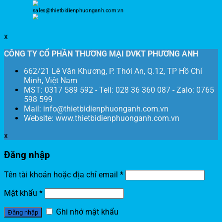
sales@thietbidienphuonganh.com.vn
x
CÔNG TY CỔ PHẦN THƯƠNG MẠI DVKT PHƯƠNG ANH
662/21 Lê Văn Khương, P. Thới An, Q.12, TP Hồ Chí
Minh, Việt Nam
MST: 0317 589 592 - Tell: 028 36 360 087 - Zalo: 0765
598 599
Mail: info@thietbidienphuonganh.com.vn
Website: www.thietbidienphuonganh.com.vn
x
Đăng nhập
Tên tài khoản hoặc địa chỉ email
*
Mật khẩu
*
Ghi nhớ mật khẩu
Đăng nhập