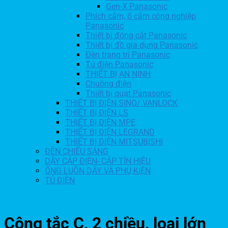
Gen-X Panasonic
Phích cắm, ổ cắm công nghiệp
Panasonic
Thiết bj đóng cắt Panasonic
Thiết bị đồ gia dụng Panasonic
Đèn trang trí Panasonic
Tủ điện Panasonic
THIẾT BỊ AN NINH
Chuông điện
Thiết bị quạt Panasonic
THIẾT BỊ ĐIỆN SINO/ VANLOCK
THIẾT BỊ ĐIỆN LS
THIẾT BỊ ĐIỆN MPE
THIẾT BỊ ĐIỆN LEGRAND
THIẾT BỊ ĐIỆN MITSUBISHI
ĐÈN CHIẾU SÁNG
DÂY CÁP ĐIỆN- CÁP TÍN HIỆU
ỐNG LUỒN DÂY VÀ PHỤ KIỆN
TỦ ĐIỆN
Công tắc C, 2 chiều, loại lớn