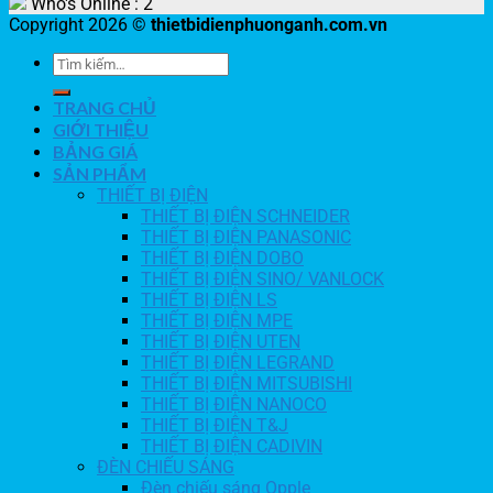
Who's Online : 2
Copyright 2026 ©
thietbidienphuonganh.com.vn
TRANG CHỦ
GIỚI THIỆU
BẢNG GIÁ
SẢN PHẨM
THIẾT BỊ ĐIỆN
THIẾT BỊ ĐIỆN SCHNEIDER
THIẾT BỊ ĐIỆN PANASONIC
THIẾT BỊ ĐIỆN DOBO
THIẾT BỊ ĐIỆN SINO/ VANLOCK
THIẾT BỊ ĐIỆN LS
THIẾT BỊ ĐIỆN MPE
THIẾT BỊ ĐIỆN UTEN
THIẾT BỊ ĐIỆN LEGRAND
THIẾT BỊ ĐIỆN MITSUBISHI
THIẾT BỊ ĐIỆN NANOCO
THIẾT BỊ ĐIỆN T&J
THIẾT BỊ ĐIỆN CADIVIN
ĐÈN CHIẾU SÁNG
Đèn chiếu sáng Opple