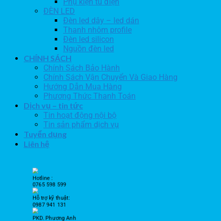
Phụ kiện tủ điện
ĐÈN LED
Đèn led dây – led dán
Thanh nhôm profile
Đèn led silicon
Nguồn đèn led
CHÍNH SÁCH
Chính Sách Bảo Hành
Chính Sách Vận Chuyển Và Giao Hàng
Hướng Dẫn Mua Hàng
Phương Thức Thanh Toán
Dịch vụ – tin tức
Tin hoạt động nội bộ
Tin sản phẩm dịch vụ
Tuyển dụng
Liên hệ
Hotline :
0765 598 599
Hỗ trợ kỹ thuật:
0987 941 131
PKD. Phương Anh