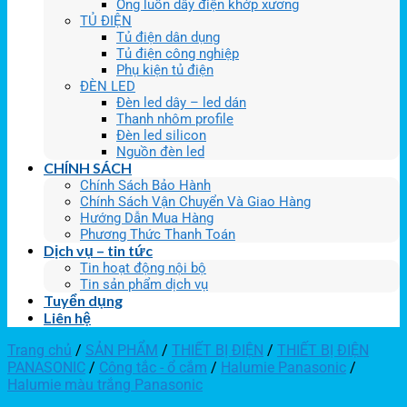
Ống luồn dây điện khớp xương
TỦ ĐIỆN
Tủ điện dân dụng
Tủ điện công nghiệp
Phụ kiện tủ điện
ĐÈN LED
Đèn led dây – led dán
Thanh nhôm profile
Đèn led silicon
Nguồn đèn led
CHÍNH SÁCH
Chính Sách Bảo Hành
Chính Sách Vận Chuyển Và Giao Hàng
Hướng Dẫn Mua Hàng
Phương Thức Thanh Toán
Dịch vụ – tin tức
Tin hoạt động nội bộ
Tin sản phẩm dịch vụ
Tuyển dụng
Liên hệ
Trang chủ
/
SẢN PHẨM
/
THIẾT BỊ ĐIỆN
/
THIẾT BỊ ĐIỆN
PANASONIC
/
Công tắc - ổ cắm
/
Halumie Panasonic
/
Halumie màu trắng Panasonic