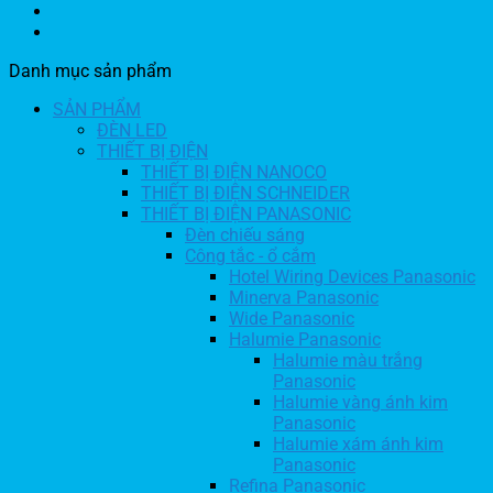
Danh mục sản phẩm
SẢN PHẨM
ĐÈN LED
THIẾT BỊ ĐIỆN
THIẾT BỊ ĐIỆN NANOCO
THIẾT BỊ ĐIỆN SCHNEIDER
THIẾT BỊ ĐIỆN PANASONIC
Đèn chiếu sáng
Công tắc - ổ cắm
Hotel Wiring Devices Panasonic
Minerva Panasonic
Wide Panasonic
Halumie Panasonic
Halumie màu trắng
Panasonic
Halumie vàng ánh kim
Panasonic
Halumie xám ánh kim
Panasonic
Refina Panasonic