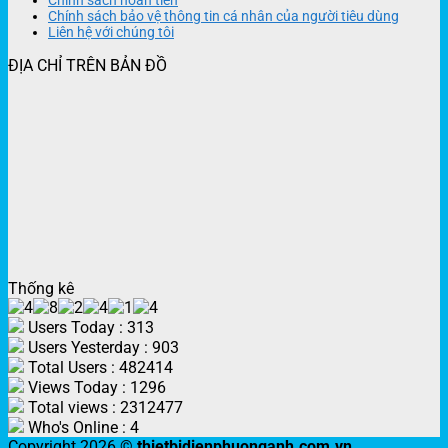
Chính sách hoàn tiền
Chính sách bảo vệ thông tin cá nhân của người tiêu dùng
Liên hệ với chúng tôi
ĐỊA CHỈ TRÊN BẢN ĐỒ
Thống kê
Users Today : 313
Users Yesterday : 903
Total Users : 482414
Views Today : 1296
Total views : 2312477
Who's Online : 4
Copyright 2026 ©
thietbidienphuonganh.com.vn