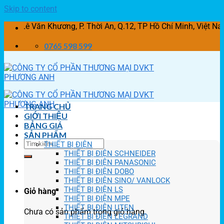
Skip to content
Văn Khương, P. Thời An, Q.12, TP Hồ Chí Minh, Việt Nam
0765 598 599
TRANG CHỦ
GIỚI THIỆU
BẢNG GIÁ
SẢN PHẨM
THIẾT BỊ ĐIỆN
THIẾT BỊ ĐIỆN SCHNEIDER
THIẾT BỊ ĐIỆN PANASONIC
THIẾT BỊ ĐIỆN DOBO
THIẾT BỊ ĐIỆN SINO/ VANLOCK
THIẾT BỊ ĐIỆN LS
Giỏ hàng
THIẾT BỊ ĐIỆN MPE
THIẾT BỊ ĐIỆN UTEN
Chưa có sản phẩm trong giỏ hàng.
THIẾT BỊ ĐIỆN LEGRAND