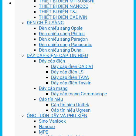
THIẾT BỊ ĐIỆN MITSUBISHI
THIẾT BỊ ĐIỆN NANOCO
THIẾT BỊ ĐIỆN T&J
THIẾT BỊ ĐIỆN CADIVIN
ĐÈN CHIẾU SÁNG
Đèn chiếu sáng Opple
Đèn chiếu sáng Philips
Đèn chiếu sáng Paragon
Đèn chiếu sáng Panasonic
Đèn chiếu sáng Duhal
DÂY CÁP ĐIỆN- CÁP TÍN HIỆU
Dây cáp điện
Dây cáp điện CADIVI
Dây cáp điện LS
Dây cáp điện TAYA
Dây cáp điện Taysin
Dây cáp mạng
Dây cáp mạng Commscope
Cáp tín hiệu
Cáp tín hiệu Unitek
Cáp tín hiệu Ugreen
ỐNG LUỒN DÂY VÀ PHỤ KIỆN
Sino Vanlock
Nanoco
MPE