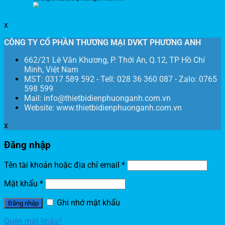
x
CÔNG TY CỔ PHẦN THƯƠNG MẠI DVKT PHƯƠNG ANH
662/21 Lê Văn Khương, P. Thới An, Q.12, TP Hồ Chí
Minh, Việt Nam
MST: 0317 589 592 - Tell: 028 36 360 087 - Zalo: 0765
598 599
Mail: info@thietbidienphuonganh.com.vn
Website: www.thietbidienphuonganh.com.vn
x
Đăng nhập
Tên tài khoản hoặc địa chỉ email
*
Mật khẩu
*
Ghi nhớ mật khẩu
Đăng nhập
Quên mật khẩu?