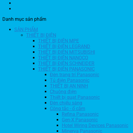
Danh mục sản phẩm
SẢN PHẨM
THIẾT BỊ ĐIỆN
THIẾT BỊ ĐIỆN MPE
THIẾT BỊ ĐIỆN LEGRAND
THIẾT BỊ ĐIỆN MITSUBISHI
THIẾT BỊ ĐIỆN NANOCO
THIẾT BỊ ĐIỆN SCHNEIDER
THIẾT BỊ ĐIỆN PANASONIC
Đèn trang trí Panasonic
Tủ điện Panasonic
THIẾT BỊ AN NINH
Chuông điện
Thiết bị quạt Panasonic
Đèn chiếu sáng
Công tắc - ổ cắm
Refina Panasonic
Gen-X Panasonic
Hotel Wiring Devices Panasonic
Minerva Panasonic