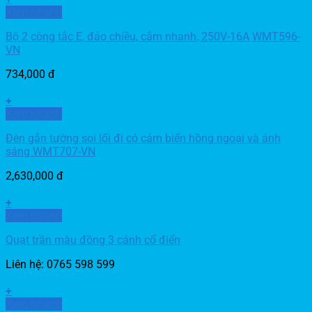
Xem nhanh
Bộ 2 công tắc E, đảo chiều, cắm nhanh, 250V-16A WMT596-
VN
734,000
đ
+
Xem nhanh
Đèn gắn tường soi lối đi có cảm biến hồng ngoại và ánh
sáng WMT707-VN
2,630,000
đ
+
Xem nhanh
Quạt trần màu đồng 3 cánh cổ điển
Liên hệ: 0765 598 599
+
Xem nhanh