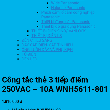
Wide Panasonic
Halumie Panasonic
Phích cắm, ổ cắm công nghiệp
Panasonic
Thiết bj đóng cắt Panasonic
Thiết bị đồ gia dụng Panasonic
THIẾT BỊ ĐIỆN SINO/ VANLOCK
THIẾT BỊ ĐIỆN LS
ĐÈN CHIẾU SÁNG
DÂY CÁP ĐIỆN- CÁP TÍN HIỆU
ỐNG LUỒN DÂY VÀ PHỤ KIỆN
TỦ ĐIỆN
ĐÈN LED
Công tắc thẻ 3 tiếp điểm
250VAC – 10A WNH5611-801
1,810,000
đ