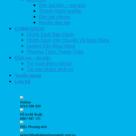
Đèn led dây – led dán
Thanh nhôm profile
Đèn led silicon
Nguồn đèn led
CHÍNH SÁCH
Chính Sách Bảo Hành
Chính Sách Vận Chuyển Và Giao Hàng
Hướng Dẫn Mua Hàng
Phương Thức Thanh Toán
Dịch vụ – tin tức
Tin hoạt động nội bộ
Tin sản phẩm dịch vụ
Tuyển dụng
Liên hệ
Hotline :
0765 598 599
Hỗ trợ kỹ thuật:
0987 941 131
PKD. Phương Anh
sales@thietbidienphuonganh.com.vn