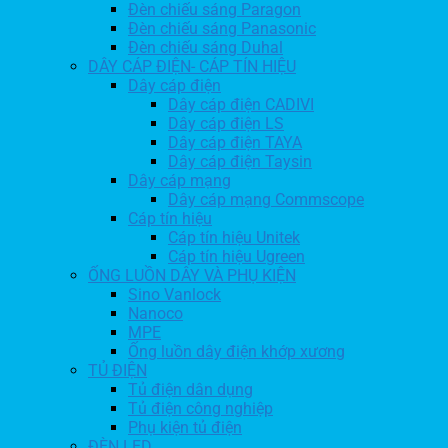
Đèn chiếu sáng Paragon
Đèn chiếu sáng Panasonic
Đèn chiếu sáng Duhal
DÂY CÁP ĐIỆN- CÁP TÍN HIỆU
Dây cáp điện
Dây cáp điện CADIVI
Dây cáp điện LS
Dây cáp điện TAYA
Dây cáp điện Taysin
Dây cáp mạng
Dây cáp mạng Commscope
Cáp tín hiệu
Cáp tín hiệu Unitek
Cáp tín hiệu Ugreen
ỐNG LUỒN DÂY VÀ PHỤ KIỆN
Sino Vanlock
Nanoco
MPE
Ống luồn dây điện khớp xương
TỦ ĐIỆN
Tủ điện dân dụng
Tủ điện công nghiệp
Phụ kiện tủ điện
ĐÈN LED