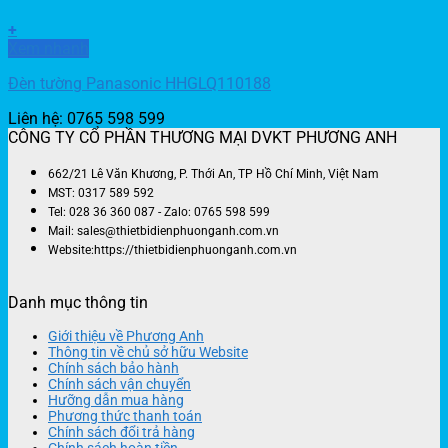
+
Xem nhanh
Đèn tường Panasonic HHGLQ110188
Liên hệ: 0765 598 599
CÔNG TY CỔ PHẦN THƯƠNG MẠI DVKT PHƯƠNG ANH
662/21 Lê Văn Khương, P. Thới An, TP Hồ Chí Minh, Việt Nam
MST: 0317 589 592
Tel: 028 36 360 087 - Zalo: 0765 598 599
Mail: sales@thietbidienphuonganh.com.vn
Website:https://thietbidienphuonganh.com.vn
Danh mục thông tin
Giới thiệu về Phương Anh
Thông tin về chủ sở hữu Website
Chính sách bảo hành
Chính sách vận chuyển
Hưỡng dẫn mua hàng
Phương thức thanh toán
Chính sách đổi trả hàng