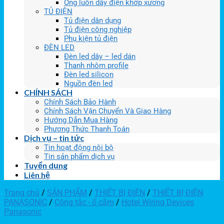
Ống luồn dây điện khớp xương
TỦ ĐIỆN
Tủ điện dân dụng
Tủ điện công nghiệp
Phụ kiện tủ điện
ĐÈN LED
Đèn led dây – led dán
Thanh nhôm profile
Đèn led silicon
Nguồn đèn led
CHÍNH SÁCH
Chính Sách Bảo Hành
Chính Sách Vận Chuyển Và Giao Hàng
Hướng Dẫn Mua Hàng
Phương Thức Thanh Toán
Dịch vụ – tin tức
Tin hoạt động nội bộ
Tin sản phẩm dịch vụ
Tuyển dụng
Liên hệ
Trang chủ
/
SẢN PHẨM
/
THIẾT BỊ ĐIỆN
/
THIẾT BỊ ĐIỆN
PANASONIC
/
Công tắc - ổ cắm
/
Hotel Wiring Devices
Panasonic