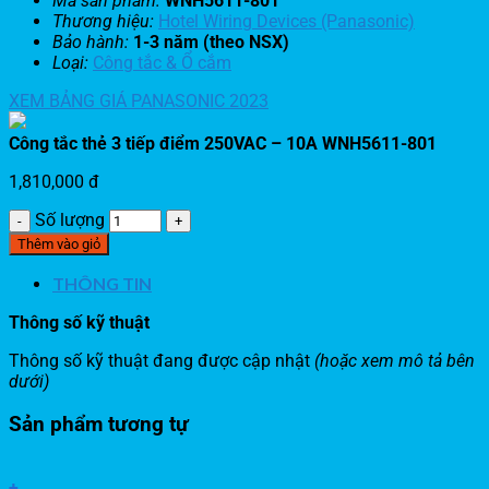
Mã sản phẩm:
WNH5611-801
Thương hiệu:
Hotel Wiring Devices (Panasonic)
Bảo hành:
1-3 năm (theo NSX)
Loại:
Công tắc & Ổ cắm
XEM BẢNG GIÁ PANASONIC 2023
Công tắc thẻ 3 tiếp điểm 250VAC – 10A WNH5611-801
1,810,000
đ
Số lượng
Thêm vào giỏ
THÔNG TIN
Thông số kỹ thuật
Thông số kỹ thuật đang được cập nhật
(hoặc xem mô tả bên
dưới)
Sản phẩm tương tự
+