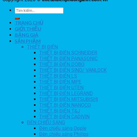
TRANG CHỦ
GIỚI THIỆU
BẢNG GIÁ
SẢN PHẨM
THIẾT BỊ ĐIỆN
THIẾT BỊ ĐIỆN SCHNEIDER
THIẾT BỊ ĐIỆN PANASONIC
THIẾT BỊ ĐIỆN DOBO
THIẾT BỊ ĐIỆN SINO/ VANLOCK
THIẾT BỊ ĐIỆN LS
THIẾT BỊ ĐIỆN MPE
THIẾT BỊ ĐIỆN UTEN
THIẾT BỊ ĐIỆN LEGRAND
THIẾT BỊ ĐIỆN MITSUBISHI
THIẾT BỊ ĐIỆN NANOCO
THIẾT BỊ ĐIỆN T&J
THIẾT BỊ ĐIỆN CADIVIN
ĐÈN CHIẾU SÁNG
Đèn chiếu sáng Opple
Đèn chiếu sáng Philips