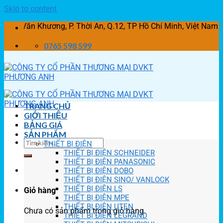
Skip to content
n Khương, P. Thời An, Q.12, TP Hồ Chí Minh, Việt Nam
0765 598 599
TRANG CHỦ
GIỚI THIỆU
BẢNG GIÁ
SẢN PHẨM
THIẾT BỊ ĐIỆN
THIẾT BỊ ĐIỆN SCHNEIDER
THIẾT BỊ ĐIỆN PANASONIC
THIẾT BỊ ĐIỆN DOBO
THIẾT BỊ ĐIỆN SINO/ VANLOCK
THIẾT BỊ ĐIỆN LS
Giỏ hàng
THIẾT BỊ ĐIỆN MPE
THIẾT BỊ ĐIỆN UTEN
Chưa có sản phẩm trong giỏ hàng.
THIẾT BỊ ĐIỆN LEGRAND