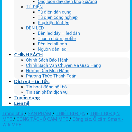
Ống luồn dây điện khớp xương
TỦ ĐIỆN
Tủ điện dân dụng
Tủ điện công nghiệp
Phụ kiện tủ điện
ĐÈN LED
Đèn led dây – led dán
Thanh nhôm profile
Đèn led silicon
Nguồn đèn led
CHÍNH SÁCH
Chính Sách Bảo Hành
Chính Sách Vận Chuyển Và Giao Hàng
Hướng Dẫn Mua Hàng
Phương Thức Thanh Toán
Dịch vụ – tin tức
Tin hoạt động nội bộ
Tin sản phẩm dịch vụ
Tuyển dụng
Liên hệ
Trang chủ
/
SẢN PHẨM
/
THIẾT BỊ ĐIỆN
/
THIẾT BỊ ĐIỆN
MPE
/
CÔNG TẮC - Ổ CẮM MPE
/
Công tắc, Ổ cắm Smart -
Wifi MPE