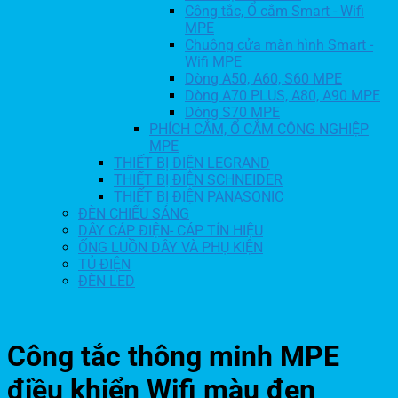
Công tắc, Ổ cắm Smart - Wifi
MPE
Chuông cửa màn hình Smart -
Wifi MPE
Dòng A50, A60, S60 MPE
Dòng A70 PLUS, A80, A90 MPE
Dòng S70 MPE
PHÍCH CẮM, Ổ CẮM CÔNG NGHIỆP
MPE
THIẾT BỊ ĐIỆN LEGRAND
THIẾT BỊ ĐIỆN SCHNEIDER
THIẾT BỊ ĐIỆN PANASONIC
ĐÈN CHIẾU SÁNG
DÂY CÁP ĐIỆN- CÁP TÍN HIỆU
ỐNG LUỒN DÂY VÀ PHỤ KIỆN
TỦ ĐIỆN
ĐÈN LED
Công tắc thông minh MPE
điều khiển Wifi màu đen