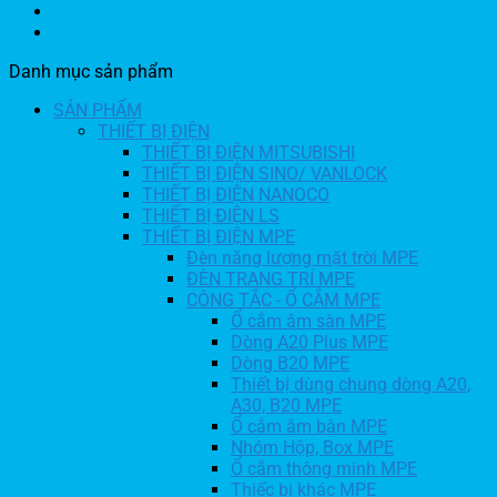
Danh mục sản phẩm
SẢN PHẨM
THIẾT BỊ ĐIỆN
THIẾT BỊ ĐIỆN MITSUBISHI
THIẾT BỊ ĐIỆN SINO/ VANLOCK
THIẾT BỊ ĐIỆN NANOCO
THIẾT BỊ ĐIỆN LS
THIẾT BỊ ĐIỆN MPE
Đèn năng lượng mặt trời MPE
ĐÈN TRANG TRÍ MPE
CÔNG TẮC - Ổ CẮM MPE
Ổ cắm âm sàn MPE
Dòng A20 Plus MPE
Dòng B20 MPE
Thiết bị dùng chung dòng A20,
A30, B20 MPE
Ổ cắm âm bàn MPE
Nhóm Hộp, Box MPE
Ổ cắm thông minh MPE
Thiếc bị khác MPE