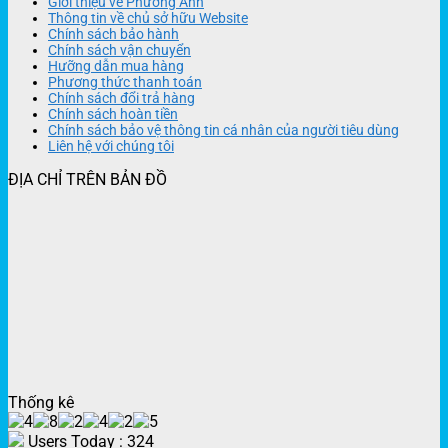
Giới thiệu về Phương Anh
Thông tin về chủ sở hữu Website
Chính sách bảo hành
Chính sách vận chuyển
Hưỡng dẫn mua hàng
Phương thức thanh toán
Chính sách đổi trả hàng
Chính sách hoàn tiền
Chính sách bảo vệ thông tin cá nhân của người tiêu dùng
Liên hệ với chúng tôi
ĐỊA CHỈ TRÊN BẢN ĐỒ
Thống kê
Users Today : 324