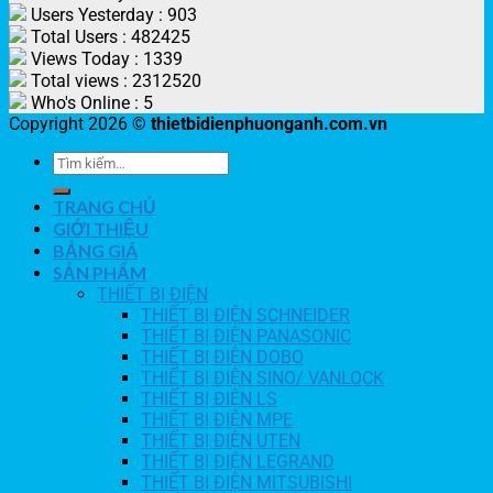
Users Yesterday : 903
Total Users : 482425
Views Today : 1339
Total views : 2312520
Who's Online : 5
Copyright 2026 ©
thietbidienphuonganh.com.vn
TRANG CHỦ
GIỚI THIỆU
BẢNG GIÁ
SẢN PHẨM
THIẾT BỊ ĐIỆN
THIẾT BỊ ĐIỆN SCHNEIDER
THIẾT BỊ ĐIỆN PANASONIC
THIẾT BỊ ĐIỆN DOBO
THIẾT BỊ ĐIỆN SINO/ VANLOCK
THIẾT BỊ ĐIỆN LS
THIẾT BỊ ĐIỆN MPE
THIẾT BỊ ĐIỆN UTEN
THIẾT BỊ ĐIỆN LEGRAND
THIẾT BỊ ĐIỆN MITSUBISHI