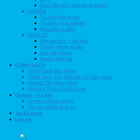
Ống luồn dây điện khớp xương
TỦ ĐIỆN
Tủ điện dân dụng
Tủ điện công nghiệp
Phụ kiện tủ điện
ĐÈN LED
Đèn led dây – led dán
Thanh nhôm profile
Đèn led silicon
Nguồn đèn led
CHÍNH SÁCH
Chính Sách Bảo Hành
Chính Sách Vận Chuyển Và Giao Hàng
Hướng Dẫn Mua Hàng
Phương Thức Thanh Toán
Dịch vụ – tin tức
Tin hoạt động nội bộ
Tin sản phẩm dịch vụ
Tuyển dụng
Liên hệ