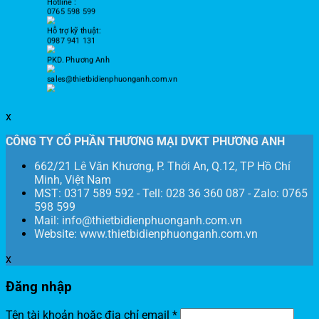
Hotline :
0765 598 599
Hỗ trợ kỹ thuật:
0987 941 131
PKD. Phương Anh
sales@thietbidienphuonganh.com.vn
x
CÔNG TY CỔ PHẦN THƯƠNG MẠI DVKT PHƯƠNG ANH
662/21 Lê Văn Khương, P. Thới An, Q.12, TP Hồ Chí
Minh, Việt Nam
MST: 0317 589 592 - Tell: 028 36 360 087 - Zalo: 0765
598 599
Mail: info@thietbidienphuonganh.com.vn
Website: www.thietbidienphuonganh.com.vn
x
Đăng nhập
Tên tài khoản hoặc địa chỉ email
*