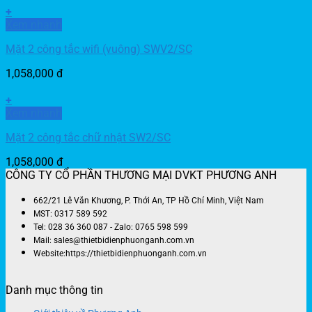
+
Xem nhanh
Mặt 2 công tắc wifi (vuông) SWV2/SC
1,058,000
đ
+
Xem nhanh
Mặt 2 công tắc chữ nhật SW2/SC
1,058,000
đ
CÔNG TY CỔ PHẦN THƯƠNG MẠI DVKT PHƯƠNG ANH
662/21 Lê Văn Khương, P. Thới An, TP Hồ Chí Minh, Việt Nam
MST: 0317 589 592
Tel: 028 36 360 087 - Zalo: 0765 598 599
Mail: sales@thietbidienphuonganh.com.vn
Website:https://thietbidienphuonganh.com.vn
Danh mục thông tin