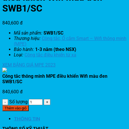
SWB1/SC
840,600
đ
Mã sản phẩm:
SWB1/SC
Thương hiệu:
Công tắc, Ổ cắm Smart – Wifi
thông minh
(MPE)
Bảo hành:
1-3 năm (theo NSX)
Loại:
Công tắc điều khiển từ xa
XEM BẢNG GIÁ MPE 2023
Công tắc thông minh MPE điều khiển Wifi màu đen
SWB1/SC
840,600
đ
Số lượng
Thêm vào giỏ
THÔNG TIN
THÔNG SỐ KỸ THUẬT