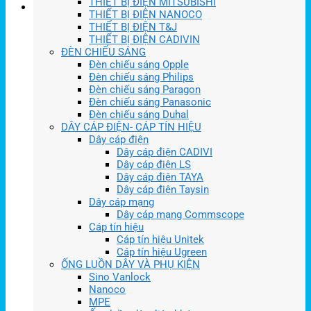
THIẾT BỊ ĐIỆN MITSUBISHI
THIẾT BỊ ĐIỆN NANOCO
THIẾT BỊ ĐIỆN T&J
THIẾT BỊ ĐIỆN CADIVIN
ĐÈN CHIẾU SÁNG
Đèn chiếu sáng Opple
Đèn chiếu sáng Philips
Đèn chiếu sáng Paragon
Đèn chiếu sáng Panasonic
Đèn chiếu sáng Duhal
DÂY CÁP ĐIỆN- CÁP TÍN HIỆU
Dây cáp điện
Dây cáp điện CADIVI
Dây cáp điện LS
Dây cáp điện TAYA
Dây cáp điện Taysin
Dây cáp mạng
Dây cáp mạng Commscope
Cáp tín hiệu
Cáp tín hiệu Unitek
Cáp tín hiệu Ugreen
ỐNG LUỒN DÂY VÀ PHỤ KIỆN
Sino Vanlock
Nanoco
MPE