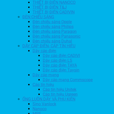
THIẾT BỊ ĐIỆN NANOCO
THIẾT BỊ ĐIỆN T&J
THIẾT BỊ ĐIỆN CADIVIN
ĐÈN CHIẾU SÁNG
Đèn chiếu sáng Opple
Đèn chiếu sáng Philips
Đèn chiếu sáng Paragon
Đèn chiếu sáng Panasonic
Đèn chiếu sáng Duhal
DÂY CÁP ĐIỆN- CÁP TÍN HIỆU
Dây cáp điện
Dây cáp điện CADIVI
Dây cáp điện LS
Dây cáp điện TAYA
Dây cáp điện Taysin
Dây cáp mạng
Dây cáp mạng Commscope
Cáp tín hiệu
Cáp tín hiệu Unitek
Cáp tín hiệu Ugreen
ỐNG LUỒN DÂY VÀ PHỤ KIỆN
Sino Vanlock
Nanoco
MPE