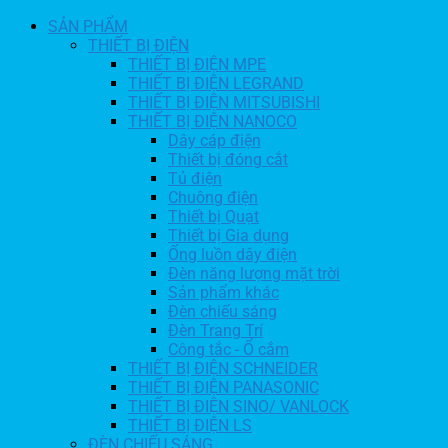
SẢN PHẨM
THIẾT BỊ ĐIỆN
THIẾT BỊ ĐIỆN MPE
THIẾT BỊ ĐIỆN LEGRAND
THIẾT BỊ ĐIỆN MITSUBISHI
THIẾT BỊ ĐIỆN NANOCO
Dây cáp điện
Thiết bị đóng cắt
Tủ điện
Chuông điện
Thiết bị Quạt
Thiết bị Gia dụng
Ống luồn dây điện
Đèn năng lượng mặt trời
Sản phẩm khác
Đèn chiếu sáng
Đèn Trang Trí
Công tắc - Ổ cắm
THIẾT BỊ ĐIỆN SCHNEIDER
THIẾT BỊ ĐIỆN PANASONIC
THIẾT BỊ ĐIỆN SINO/ VANLOCK
THIẾT BỊ ĐIỆN LS
ĐÈN CHIẾU SÁNG