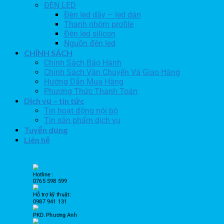
ĐÈN LED
Đèn led dây – led dán
Thanh nhôm profile
Đèn led silicon
Nguồn đèn led
CHÍNH SÁCH
Chính Sách Bảo Hành
Chính Sách Vận Chuyển Và Giao Hàng
Hướng Dẫn Mua Hàng
Phương Thức Thanh Toán
Dịch vụ – tin tức
Tin hoạt động nội bộ
Tin sản phẩm dịch vụ
Tuyển dụng
Liên hệ
Hotline :
0765 598 599
Hỗ trợ kỹ thuật:
0987 941 131
PKD. Phương Anh