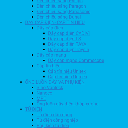
Đèn chiếu sáng Philips
Đèn chiếu sáng Paragon
Đèn chiếu sáng Panasonic
Đèn chiếu sáng Duhal
DÂY CÁP ĐIỆN- CÁP TÍN HIỆU
Dây cáp điện
Dây cáp điện CADIVI
Dây cáp điện LS
Dây cáp điện TAYA
Dây cáp điện Taysin
Dây cáp mạng
Dây cáp mạng Commscope
Cáp tín hiệu
Cáp tín hiệu Unitek
Cáp tín hiệu Ugreen
ỐNG LUỒN DÂY VÀ PHỤ KIỆN
Sino Vanlock
Nanoco
MPE
Ống luồn dây điện khớp xương
TỦ ĐIỆN
Tủ điện dân dụng
Tủ điện công nghiệp
Phụ kiện tủ điện