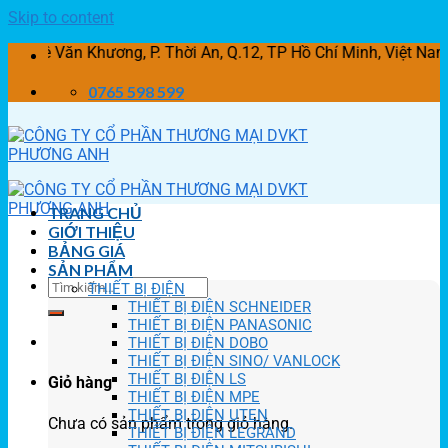
Skip to content
ăn Khương, P. Thời An, Q.12, TP Hồ Chí Minh, Việt Nam
0765 598 599
TRANG CHỦ
GIỚI THIỆU
BẢNG GIÁ
SẢN PHẨM
THIẾT BỊ ĐIỆN
THIẾT BỊ ĐIỆN SCHNEIDER
THIẾT BỊ ĐIỆN PANASONIC
THIẾT BỊ ĐIỆN DOBO
THIẾT BỊ ĐIỆN SINO/ VANLOCK
THIẾT BỊ ĐIỆN LS
Giỏ hàng
THIẾT BỊ ĐIỆN MPE
THIẾT BỊ ĐIỆN UTEN
Chưa có sản phẩm trong giỏ hàng.
THIẾT BỊ ĐIỆN LEGRAND