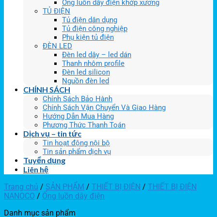
Ống luồn dây điện khớp xương
TỦ ĐIỆN
Tủ điện dân dụng
Tủ điện công nghiệp
Phụ kiện tủ điện
ĐÈN LED
Đèn led dây – led dán
Thanh nhôm profile
Đèn led silicon
Nguồn đèn led
CHÍNH SÁCH
Chính Sách Bảo Hành
Chính Sách Vận Chuyển Và Giao Hàng
Hướng Dẫn Mua Hàng
Phương Thức Thanh Toán
Dịch vụ – tin tức
Tin hoạt động nội bộ
Tin sản phẩm dịch vụ
Tuyển dụng
Liên hệ
Trang chủ
/
SẢN PHẨM
/
THIẾT BỊ ĐIỆN
/
THIẾT BỊ ĐIỆN
NANOCO
/
Ống luồn dây điện
Danh mục sản phẩm