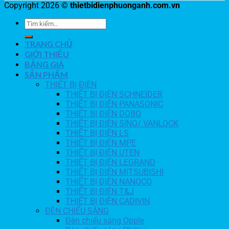
Copyright 2026 ©
thietbidienphuonganh.com.vn
TRANG CHỦ
GIỚI THIỆU
BẢNG GIÁ
SẢN PHẨM
THIẾT BỊ ĐIỆN
THIẾT BỊ ĐIỆN SCHNEIDER
THIẾT BỊ ĐIỆN PANASONIC
THIẾT BỊ ĐIỆN DOBO
THIẾT BỊ ĐIỆN SINO/ VANLOCK
THIẾT BỊ ĐIỆN LS
THIẾT BỊ ĐIỆN MPE
THIẾT BỊ ĐIỆN UTEN
THIẾT BỊ ĐIỆN LEGRAND
THIẾT BỊ ĐIỆN MITSUBISHI
THIẾT BỊ ĐIỆN NANOCO
THIẾT BỊ ĐIỆN T&J
THIẾT BỊ ĐIỆN CADIVIN
ĐÈN CHIẾU SÁNG
Đèn chiếu sáng Opple