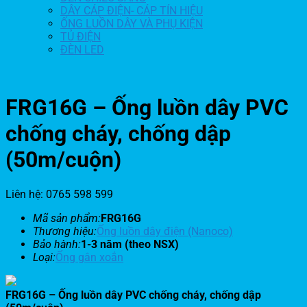
DÂY CÁP ĐIỆN- CÁP TÍN HIỆU
ỐNG LUỒN DÂY VÀ PHỤ KIỆN
TỦ ĐIỆN
ĐÈN LED
FRG16G – Ống luồn dây PVC
chống cháy, chống dập
(50m/cuộn)
Liên hệ: 0765 598 599
Mã sản phẩm:
FRG16G
Thương hiệu:
Ống luồn dây điện (Nanoco)
Bảo hành:
1-3 năm (theo NSX)
Loại:
Ống gân xoắn
FRG16G – Ống luồn dây PVC chống cháy, chống dập