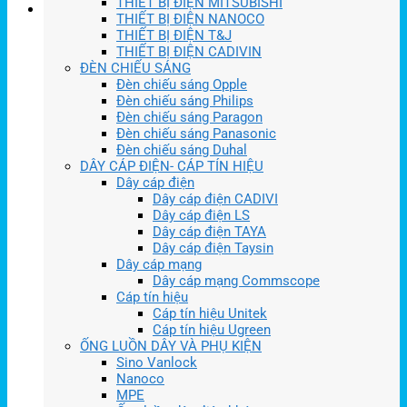
THIẾT BỊ ĐIỆN MITSUBISHI
THIẾT BỊ ĐIỆN NANOCO
THIẾT BỊ ĐIỆN T&J
THIẾT BỊ ĐIỆN CADIVIN
ĐÈN CHIẾU SÁNG
Đèn chiếu sáng Opple
Đèn chiếu sáng Philips
Đèn chiếu sáng Paragon
Đèn chiếu sáng Panasonic
Đèn chiếu sáng Duhal
DÂY CÁP ĐIỆN- CÁP TÍN HIỆU
Dây cáp điện
Dây cáp điện CADIVI
Dây cáp điện LS
Dây cáp điện TAYA
Dây cáp điện Taysin
Dây cáp mạng
Dây cáp mạng Commscope
Cáp tín hiệu
Cáp tín hiệu Unitek
Cáp tín hiệu Ugreen
ỐNG LUỒN DÂY VÀ PHỤ KIỆN
Sino Vanlock
Nanoco
MPE