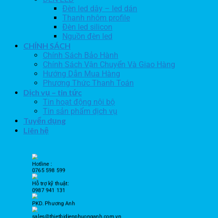
Đèn led dây – led dán
Thanh nhôm profile
Đèn led silicon
Nguồn đèn led
CHÍNH SÁCH
Chính Sách Bảo Hành
Chính Sách Vận Chuyển Và Giao Hàng
Hướng Dẫn Mua Hàng
Phương Thức Thanh Toán
Dịch vụ – tin tức
Tin hoạt động nội bộ
Tin sản phẩm dịch vụ
Tuyển dụng
Liên hệ
Hotline :
0765 598 599
Hỗ trợ kỹ thuật:
0987 941 131
PKD. Phương Anh
sales@thietbidienphuonganh.com.vn