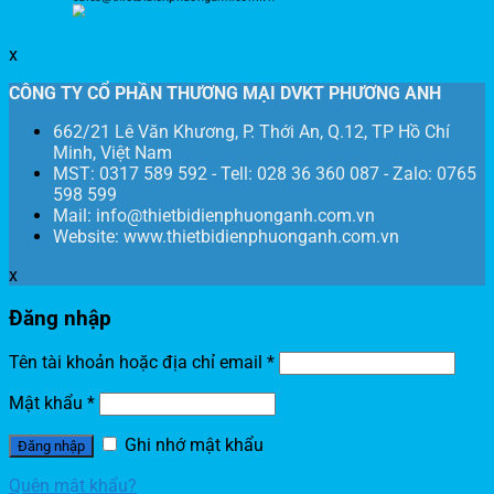
x
CÔNG TY CỔ PHẦN THƯƠNG MẠI DVKT PHƯƠNG ANH
662/21 Lê Văn Khương, P. Thới An, Q.12, TP Hồ Chí
Minh, Việt Nam
MST: 0317 589 592 - Tell: 028 36 360 087 - Zalo: 0765
598 599
Mail: info@thietbidienphuonganh.com.vn
Website: www.thietbidienphuonganh.com.vn
x
Đăng nhập
Tên tài khoản hoặc địa chỉ email
*
Mật khẩu
*
Ghi nhớ mật khẩu
Đăng nhập
Quên mật khẩu?