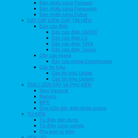
Đèn chiếu sáng Paragon
Đèn chiếu sáng Panasonic
Đèn chiếu sáng Duhal
DÂY CÁP ĐIỆN- CÁP TÍN HIỆU
Dây cáp điện
Dây cáp điện CADIVI
Dây cáp điện LS
Dây cáp điện TAYA
Dây cáp điện Taysin
Dây cáp mạng
Dây cáp mạng Commscope
Cáp tín hiệu
Cáp tín hiệu Unitek
Cáp tín hiệu Ugreen
ỐNG LUỒN DÂY VÀ PHỤ KIỆN
Sino Vanlock
Nanoco
MPE
Ống luồn dây điện khớp xương
TỦ ĐIỆN
Tủ điện dân dụng
Tủ điện công nghiệp
Phụ kiện tủ điện
ĐÈN LED