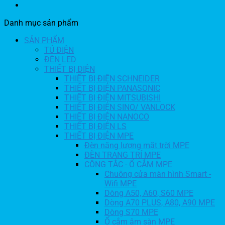
Danh mục sản phẩm
SẢN PHẨM
TỦ ĐIỆN
ĐÈN LED
THIẾT BỊ ĐIỆN
THIẾT BỊ ĐIỆN SCHNEIDER
THIẾT BỊ ĐIỆN PANASONIC
THIẾT BỊ ĐIỆN MITSUBISHI
THIẾT BỊ ĐIỆN SINO/ VANLOCK
THIẾT BỊ ĐIỆN NANOCO
THIẾT BỊ ĐIỆN LS
THIẾT BỊ ĐIỆN MPE
Đèn năng lượng mặt trời MPE
ĐÈN TRANG TRÍ MPE
CÔNG TẮC - Ổ CẮM MPE
Chuông cửa màn hình Smart -
Wifi MPE
Dòng A50, A60, S60 MPE
Dòng A70 PLUS, A80, A90 MPE
Dòng S70 MPE
Ổ cắm âm sàn MPE