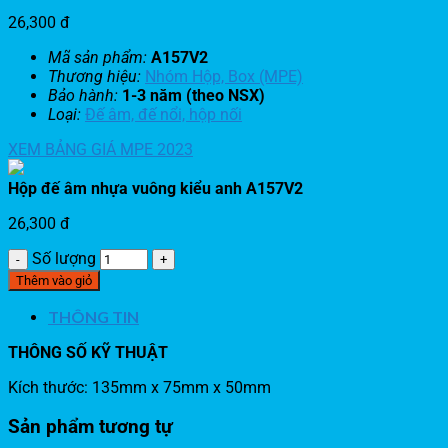
26,300
đ
Mã sản phẩm:
A157V2
Thương hiệu:
Nhóm Hộp, Box (MPE)
Bảo hành:
1-3 năm (theo NSX)
Loại:
Đế âm, đế nổi, hộp nối
XEM BẢNG GIÁ MPE 2023
Hộp đế âm nhựa vuông kiểu anh A157V2
26,300
đ
Số lượng
Thêm vào giỏ
THÔNG TIN
THÔNG SỐ KỸ THUẬT
Kích thước: 135mm x 75mm x 50mm
Sản phẩm tương tự