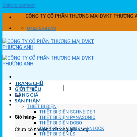
Skip to content
CÔNG TY CỔ PHẦN THƯƠNG MẠI DVKT PHƯƠNG ANH KÍNH CHÀO 
0765 598 599
TRANG CHỦ
GIỚI THIỆU
BẢNG GIÁ
SẢN PHẨM
THIẾT BỊ ĐIỆN
THIẾT BỊ ĐIỆN SCHNEIDER
Giỏ hàng
THIẾT BỊ ĐIỆN PANASONIC
THIẾT BỊ ĐIỆN DOBO
THIẾT BỊ ĐIỆN SINO/ VANLOCK
Chưa có sản phẩm trong giỏ hàng.
THIẾT BỊ ĐIỆN LS