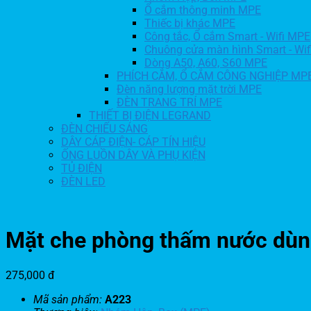
Ổ cắm thông minh MPE
Thiếc bị khác MPE
Công tắc, Ổ cắm Smart - Wifi MPE
Chuông cửa màn hình Smart - Wi
Dòng A50, A60, S60 MPE
PHÍCH CẮM, Ổ CẮM CÔNG NGHIỆP MP
Đèn năng lượng mặt trời MPE
ĐÈN TRANG TRÍ MPE
THIẾT BỊ ĐIỆN LEGRAND
ĐÈN CHIẾU SÁNG
DÂY CÁP ĐIỆN- CÁP TÍN HIỆU
ỐNG LUỒN DÂY VÀ PHỤ KIỆN
TỦ ĐIỆN
ĐÈN LED
Mặt che phòng thấm nước dùn
275,000
đ
Mã sản phẩm:
A223