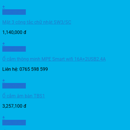
+
Xem nhanh
Mặt 3 công tắc chữ nhật SW3/SC
1,140,000
đ
+
Xem nhanh
Ổ cắm thông minh MPE Smart wifi 16A+2USB2.4A
Liên hệ: 0765 598 599
+
Xem nhanh
Ổ cắm âm bàn TBS1
3,257,100
đ
+
Xem nhanh