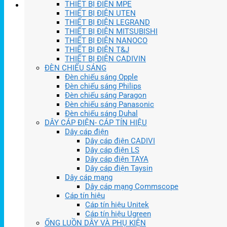
THIẾT BỊ ĐIỆN MPE
THIẾT BỊ ĐIỆN UTEN
THIẾT BỊ ĐIỆN LEGRAND
THIẾT BỊ ĐIỆN MITSUBISHI
THIẾT BỊ ĐIỆN NANOCO
THIẾT BỊ ĐIỆN T&J
THIẾT BỊ ĐIỆN CADIVIN
ĐÈN CHIẾU SÁNG
Đèn chiếu sáng Opple
Đèn chiếu sáng Philips
Đèn chiếu sáng Paragon
Đèn chiếu sáng Panasonic
Đèn chiếu sáng Duhal
DÂY CÁP ĐIỆN- CÁP TÍN HIỆU
Dây cáp điện
Dây cáp điện CADIVI
Dây cáp điện LS
Dây cáp điện TAYA
Dây cáp điện Taysin
Dây cáp mạng
Dây cáp mạng Commscope
Cáp tín hiệu
Cáp tín hiệu Unitek
Cáp tín hiệu Ugreen
ỐNG LUỒN DÂY VÀ PHỤ KIỆN