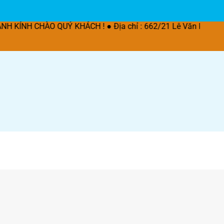
QUÝ KHÁCH ! ● Địa chỉ : 662/21 Lê Văn Khương, P. Thời An