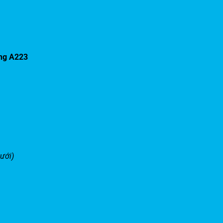
ứng A223
ưới)