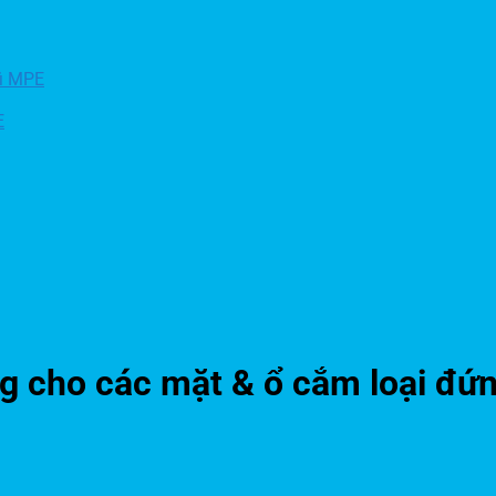
fi MPE
E
g cho các mặt & ổ cắm loại đứ