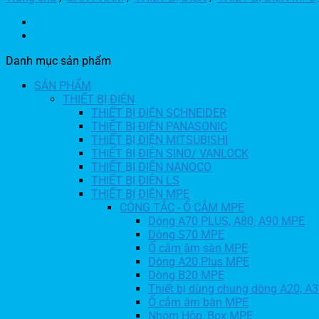
Danh mục sản phẩm
SẢN PHẨM
THIẾT BỊ ĐIỆN
THIẾT BỊ ĐIỆN SCHNEIDER
THIẾT BỊ ĐIỆN PANASONIC
THIẾT BỊ ĐIỆN MITSUBISHI
THIẾT BỊ ĐIỆN SINO/ VANLOCK
THIẾT BỊ ĐIỆN NANOCO
THIẾT BỊ ĐIỆN LS
THIẾT BỊ ĐIỆN MPE
CÔNG TẮC - Ổ CẮM MPE
Dòng A70 PLUS, A80, A90 MPE
Dòng S70 MPE
Ổ cắm âm sàn MPE
Dòng A20 Plus MPE
Dòng B20 MPE
Thiết bị dùng chung dòng A20, A
Ổ cắm âm bàn MPE
Nhóm Hộp, Box MPE