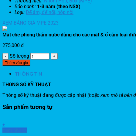
Thương hiệu:
Nhóm Hộp, Box (MPE)
Bảo hành:
1-3 năm (theo NSX)
Loại:
Đế âm, đế nổi, hộp nối
XEM BẢNG GIÁ MPE 2023
Mặt che phòng thấm nước dùng cho các mặt & ổ cắm loại đ
275,000
đ
Số lượng
Thêm vào giỏ
THÔNG TIN
THÔNG SỐ KỸ THUẬT
Thông số kỹ thuật đang được cập nhật
(hoặc xem mô tả bên d
Sản phẩm tương tự
+
Xem nhanh