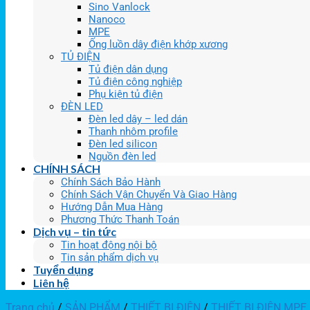
Sino Vanlock
Nanoco
MPE
Ống luồn dây điện khớp xương
TỦ ĐIỆN
Tủ điện dân dụng
Tủ điện công nghiệp
Phụ kiện tủ điện
ĐÈN LED
Đèn led dây – led dán
Thanh nhôm profile
Đèn led silicon
Nguồn đèn led
CHÍNH SÁCH
Chính Sách Bảo Hành
Chính Sách Vận Chuyển Và Giao Hàng
Hướng Dẫn Mua Hàng
Phương Thức Thanh Toán
Dịch vụ – tin tức
Tin hoạt động nội bộ
Tin sản phẩm dịch vụ
Tuyển dụng
Liên hệ
Trang chủ
/
SẢN PHẨM
/
THIẾT BỊ ĐIỆN
/
THIẾT BỊ ĐIỆN MPE