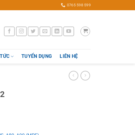
0765 598 599
 TỨC
TUYỂN DỤNG
LIÊN HỆ
02