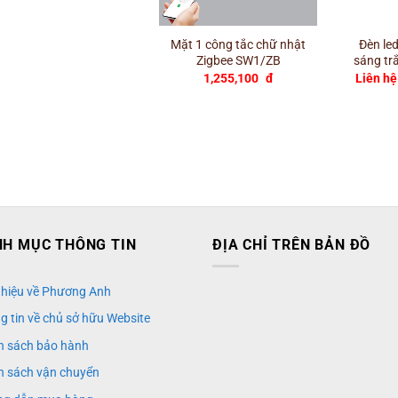
+
+
Mặt 1 công tắc chữ nhật
Đèn le
Zigbee SW1/ZB
sáng tr
1,255,100
đ
Liên hệ
H MỤC THÔNG TIN
ĐỊA CHỈ TRÊN BẢN ĐỒ
 thiệu về Phương Anh
g tin về chủ sở hữu Website
h sách bảo hành
h sách vận chuyển