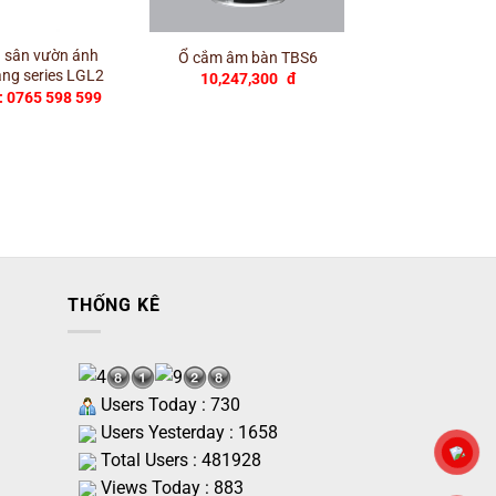
+
+
d sân vườn ánh
Ổ cắm âm bàn
Ổ cắm âm bàn TBS6
ắng series LGL2
mình điều khi
10,247,300
đ
TBS2/S
: 0765 598 599
10,662,50
THỐNG KÊ
Users Today : 730
Users Yesterday : 1658
Total Users : 481928
Views Today : 883