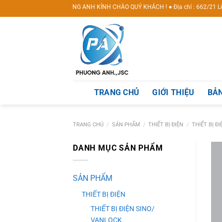
Skip
G MẠI DVKT PHƯƠNG ANH KÍNH CHÀO QUÝ KHÁCH ! ● Địa chỉ : 662/21 Lê Văn Khươ
to
content
TRANG CHỦ
GIỚI THIỆU
BẢN
TRANG CHỦ
/
SẢN PHẨM
/
THIẾT BỊ ĐIỆN
/
THIẾT BỊ Đ
DANH MỤC SẢN PHẨM
SẢN PHẨM
THIẾT BỊ ĐIỆN
THIẾT BỊ ĐIỆN SINO/
VANLOCK