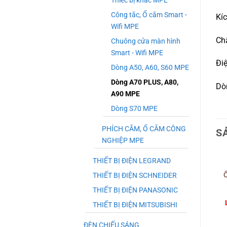
Thiếc bị khác MPE
Công tắc, Ổ cắm Smart -
Kí
Wifi MPE
Chấ
Chuông cửa màn hình
Smart - Wifi MPE
Đi
Dòng A50, A60, S60 MPE
Dòng A70 PLUS, A80,
Dò
A90 MPE
Dòng S70 MPE
PHÍCH CẮM, Ổ CẮM CÔNG
S
NGHIỆP MPE
THIẾT BỊ ĐIỆN LEGRAND
THIẾT BỊ ĐIỆN SCHNEIDER
THIẾT BỊ ĐIỆN PANASONIC
THIẾT BỊ ĐIỆN MITSUBISHI
ĐÈN CHIẾU SÁNG