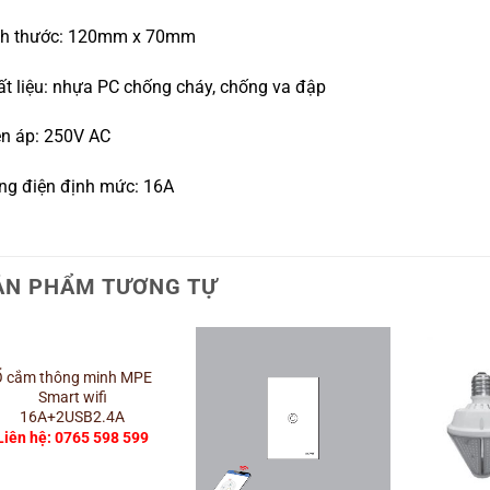
ch thước: 120mm x 70mm
t liệu: nhựa PC chống cháy, chống va đập
ện áp: 250V AC
ng điện định mức: 16A
ẢN PHẨM TƯƠNG TỰ
+
Ổ cắm thông minh MPE
Smart wifi
16A+2USB2.4A
Liên hệ: 0765 598 599