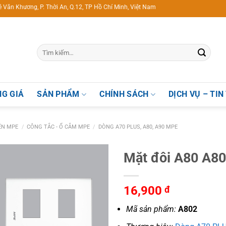
ng, P. Thời An, Q.12, TP Hồ Chí Minh, Việt Nam
G GIÁ
SẢN PHẨM
CHÍNH SÁCH
DỊCH VỤ – TIN
IỆN MPE
/
CÔNG TẮC - Ổ CẮM MPE
/
DÒNG A70 PLUS, A80, A90 MPE
Mặt đôi A80 A8
16,900
đ
Mã sản phẩm:
A802