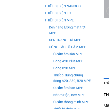
THIẾT BỊ ĐIỆN NANOCO
THIẾT BỊ ĐIỆN LS
THIẾT BỊ ĐIỆN MPE
Đèn năng lượng mặt trời
MPE
ĐÈN TRANG TRÍ MPE
CÔNG TẮC - Ổ CẮM MPE
Ổ cắm âm sàn MPE
Dòng A20 Plus MPE
Dòng B20 MPE
Thiết bị dùng chung
dòng A20, A30, B20 MPE
TH
Ổ cắm âm bàn MPE
TH
Nhóm Hộp, Box MPE
Ổ cắm thông minh MPE
Mặ