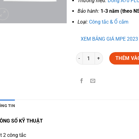
Thương hiệu:
Dòng A70 PLU
Bảo hành:
1-3 năm (theo N
Loại:
Công tắc & Ổ cắm
XEM BẢNG GIÁ MPE 2023
Số lượng
THÊM VÀ
ÔNG TIN
ÔNG SỐ KỸ THUẬT
t 2 công tắc