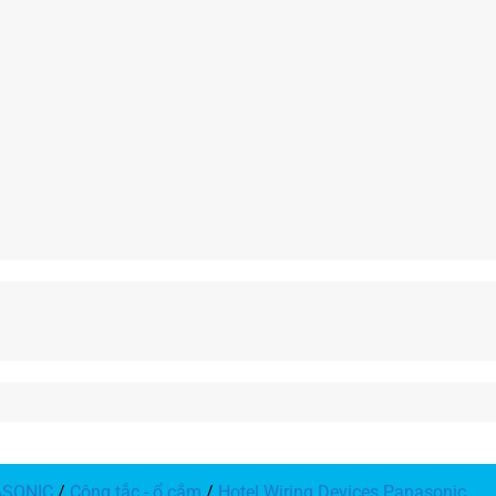
ASONIC
/
Công tắc - ổ cắm
/
Hotel Wiring Devices Panasonic