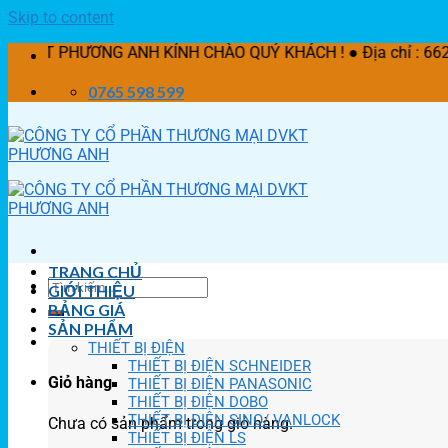
Skip to content
NG ANH KÍNH CHÀO QUÝ KHÁCH ! ● Địa chỉ : 662/21 Lê Văn K
0765 598 599
TRANG CHỦ
GIỚI THIỆU
BẢNG GIÁ
SẢN PHẨM
THIẾT BỊ ĐIỆN
THIẾT BỊ ĐIỆN SCHNEIDER
Giỏ hàng
THIẾT BỊ ĐIỆN PANASONIC
THIẾT BỊ ĐIỆN DOBO
THIẾT BỊ ĐIỆN SINO/ VANLOCK
Chưa có sản phẩm trong giỏ hàng.
THIẾT BỊ ĐIỆN LS