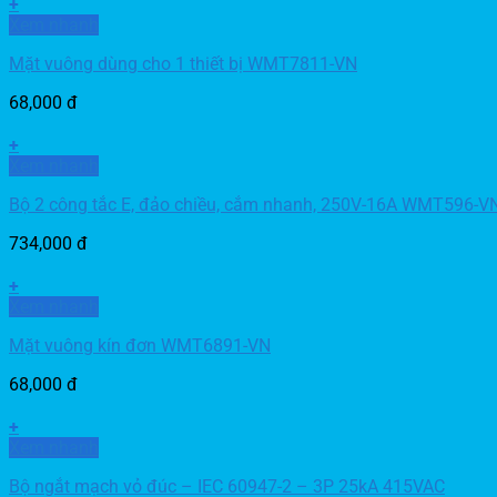
+
Xem nhanh
Mặt vuông dùng cho 1 thiết bị WMT7811-VN
68,000
đ
+
Xem nhanh
Bộ 2 công tắc E, đảo chiều, cắm nhanh, 250V-16A WMT596-V
734,000
đ
+
Xem nhanh
Mặt vuông kín đơn WMT6891-VN
68,000
đ
+
Xem nhanh
Bộ ngắt mạch vỏ đúc – IEC 60947-2 – 3P 25kA 415VAC