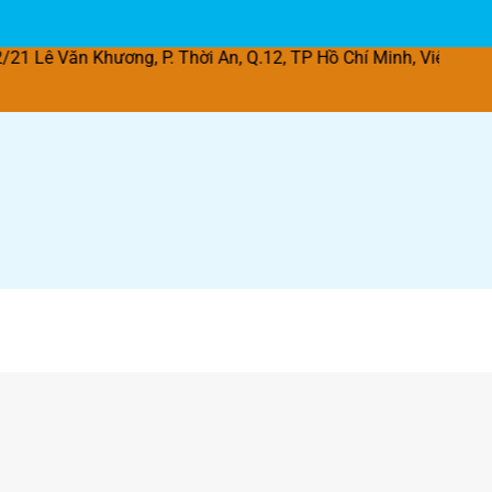
hương, P. Thời An, Q.12, TP Hồ Chí Minh, Việt Nam