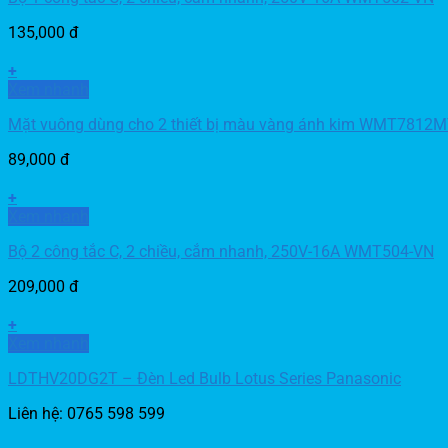
135,000
đ
+
Xem nhanh
Mặt vuông dùng cho 2 thiết bị màu vàng ánh kim WMT7812
89,000
đ
+
Xem nhanh
Bộ 2 công tắc C, 2 chiều, cắm nhanh, 250V-16A WMT504-VN
209,000
đ
+
Xem nhanh
LDTHV20DG2T – Đèn Led Bulb Lotus Series Panasonic
Liên hệ: 0765 598 599