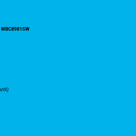
ắc WBC8981SW
ưới)