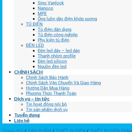
Sino Vanlock
Nanoco
MPE
Ống luồn dây điện khớp xương
TỦ ĐIỆN
Tủ điện dân dụng
Tủ điện công nghiệp
Phụ kiện tủ điện
ĐÈN LED
Đèn led dây – led dán
Thanh nhôm profile
Đèn led silicon
Nguồn đèn led
CHÍNH SÁCH
Chính Sách Bảo Hành
Chính Sách Vận Chuyển Và Giao Hàng
Hướng Dẫn Mua Hàng
Phương Thức Thanh Toán
Dịch vụ – tin tức
Tin hoạt động nội bộ
Tin sản phẩm dịch vụ
Tuyển dụng
Liên hệ
Trang chủ
/
SẢN PHẨM
/
THIẾT BỊ ĐIỆN
/
THIẾT BỊ ĐIỆN PAN