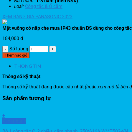
Bảo hành:
1-3 năm (theo NSX)
Loại:
Công tắc & Ổ cắm
XEM BẢNG GIÁ PANASONIC 2023
Mặt vuông có nắp che mưa IP43 chuẩn BS dùng cho công t
184,000
đ
Số lượng
Thêm vào giỏ
THÔNG TIN
Thông số kỹ thuật
Thông số kỹ thuật đang được cập nhật
(hoặc xem mô tả bên d
Sản phẩm tương tự
+
Xem nhanh
Bộ 1 công tắc C, 2 chiều, cắm nhanh, 250V-16A WMT502-VN