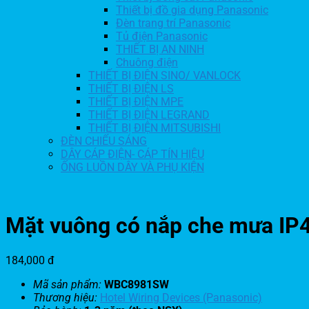
Thiết bị đồ gia dụng Panasonic
Đèn trang trí Panasonic
Tủ điện Panasonic
THIẾT BỊ AN NINH
Chuông điện
THIẾT BỊ ĐIỆN SINO/ VANLOCK
THIẾT BỊ ĐIỆN LS
THIẾT BỊ ĐIỆN MPE
THIẾT BỊ ĐIỆN LEGRAND
THIẾT BỊ ĐIỆN MITSUBISHI
ĐÈN CHIẾU SÁNG
DÂY CÁP ĐIỆN- CÁP TÍN HIỆU
ỐNG LUỒN DÂY VÀ PHỤ KIỆN
Mặt vuông có nắp che mưa I
184,000
đ
Mã sản phẩm:
WBC8981SW
Thương hiệu:
Hotel Wiring Devices (Panasonic)