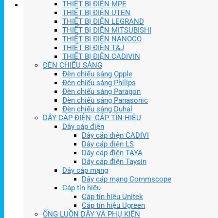
THIẾT BỊ ĐIỆN MPE
THIẾT BỊ ĐIỆN UTEN
THIẾT BỊ ĐIỆN LEGRAND
THIẾT BỊ ĐIỆN MITSUBISHI
THIẾT BỊ ĐIỆN NANOCO
THIẾT BỊ ĐIỆN T&J
THIẾT BỊ ĐIỆN CADIVIN
ĐÈN CHIẾU SÁNG
Đèn chiếu sáng Opple
Đèn chiếu sáng Philips
Đèn chiếu sáng Paragon
Đèn chiếu sáng Panasonic
Đèn chiếu sáng Duhal
DÂY CÁP ĐIỆN- CÁP TÍN HIỆU
Dây cáp điện
Dây cáp điện CADIVI
Dây cáp điện LS
Dây cáp điện TAYA
Dây cáp điện Taysin
Dây cáp mạng
Dây cáp mạng Commscope
Cáp tín hiệu
Cáp tín hiệu Unitek
Cáp tín hiệu Ugreen
ỐNG LUỒN DÂY VÀ PHỤ KIỆN