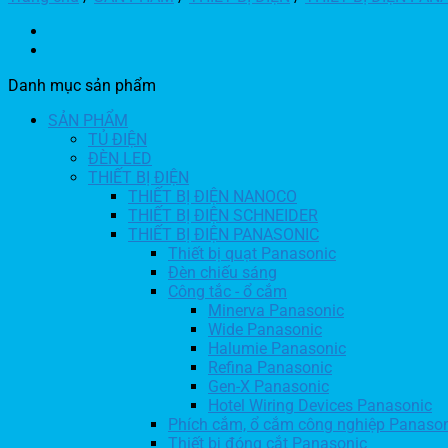
Danh mục sản phẩm
SẢN PHẨM
TỦ ĐIỆN
ĐÈN LED
THIẾT BỊ ĐIỆN
THIẾT BỊ ĐIỆN NANOCO
THIẾT BỊ ĐIỆN SCHNEIDER
THIẾT BỊ ĐIỆN PANASONIC
Thiết bị quạt Panasonic
Đèn chiếu sáng
Công tắc - ổ cắm
Minerva Panasonic
Wide Panasonic
Halumie Panasonic
Refina Panasonic
Gen-X Panasonic
Hotel Wiring Devices Panasonic
Phích cắm, ổ cắm công nghiệp Panaso
Thiết bj đóng cắt Panasonic