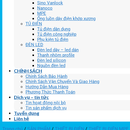
Sino Vanlock
Nanoco
MPE
Ống luồn dây điện khớp xương
TỦ ĐIỆN
Tủ điện dân dụng
Tủ điện công nghiệp
Phụ kiện tủ điện
ĐÈN LED
Đèn led dây – led dán
Thanh nhôm profile
Đèn led silicon
Nguồn đèn led
CHÍNH SÁCH
Chính Sách Bảo Hành
Chính Sách Vận Chuyển Và Giao Hàng
Hướng Dẫn Mua Hàng
Phương Thức Thanh Toán
Dịch vụ – tin tức
Tin hoạt động nội bộ
Tin sản phẩm dịch vụ
Tuyển dụng
Liên hệ
Trang chủ
/
SẢN PHẨM
/
THIẾT BỊ ĐIỆN
/
THIẾT BỊ ĐIỆN MPE