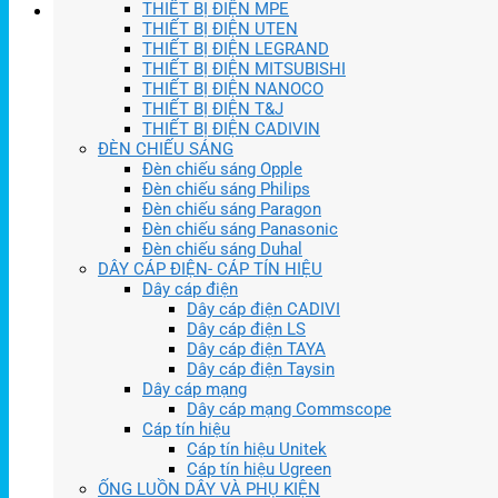
THIẾT BỊ ĐIỆN MPE
THIẾT BỊ ĐIỆN UTEN
THIẾT BỊ ĐIỆN LEGRAND
THIẾT BỊ ĐIỆN MITSUBISHI
THIẾT BỊ ĐIỆN NANOCO
THIẾT BỊ ĐIỆN T&J
THIẾT BỊ ĐIỆN CADIVIN
ĐÈN CHIẾU SÁNG
Đèn chiếu sáng Opple
Đèn chiếu sáng Philips
Đèn chiếu sáng Paragon
Đèn chiếu sáng Panasonic
Đèn chiếu sáng Duhal
DÂY CÁP ĐIỆN- CÁP TÍN HIỆU
Dây cáp điện
Dây cáp điện CADIVI
Dây cáp điện LS
Dây cáp điện TAYA
Dây cáp điện Taysin
Dây cáp mạng
Dây cáp mạng Commscope
Cáp tín hiệu
Cáp tín hiệu Unitek
Cáp tín hiệu Ugreen
ỐNG LUỒN DÂY VÀ PHỤ KIỆN