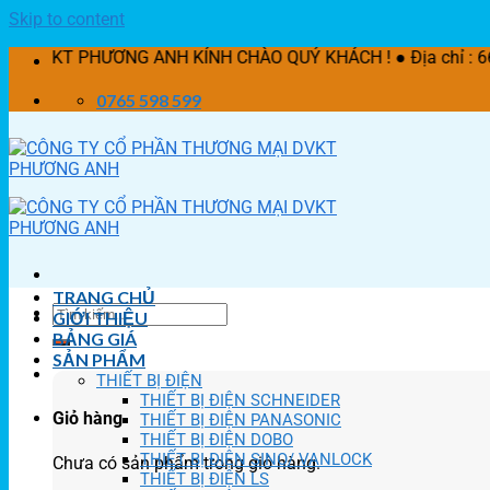
Skip to content
ƯƠNG ANH KÍNH CHÀO QUÝ KHÁCH ! ● Địa chỉ : 662/21 Lê Văn
0765 598 599
TRANG CHỦ
GIỚI THIỆU
BẢNG GIÁ
SẢN PHẨM
THIẾT BỊ ĐIỆN
THIẾT BỊ ĐIỆN SCHNEIDER
Giỏ hàng
THIẾT BỊ ĐIỆN PANASONIC
THIẾT BỊ ĐIỆN DOBO
THIẾT BỊ ĐIỆN SINO/ VANLOCK
Chưa có sản phẩm trong giỏ hàng.
THIẾT BỊ ĐIỆN LS