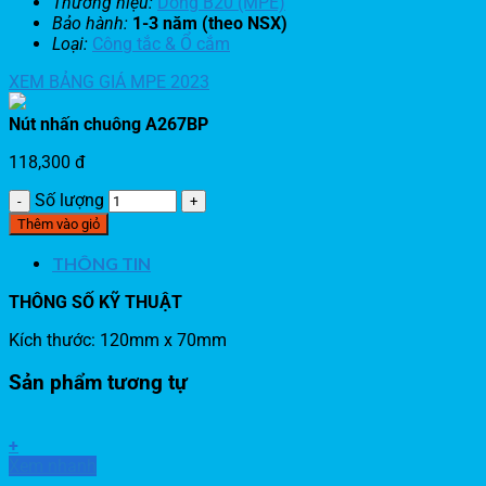
Thương hiệu:
Dòng B20 (MPE)
Bảo hành:
1-3 năm (theo NSX)
Loại:
Công tắc & Ổ cắm
XEM BẢNG GIÁ MPE 2023
Nút nhấn chuông A267BP
118,300
đ
Số lượng
Thêm vào giỏ
THÔNG TIN
THÔNG SỐ KỸ THUẬT
Kích thước: 120mm x 70mm
Sản phẩm tương tự
+
Xem nhanh