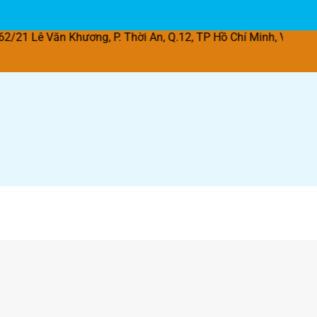
 Khương, P. Thời An, Q.12, TP Hồ Chí Minh, Việt Nam