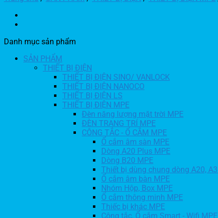
Danh mục sản phẩm
SẢN PHẨM
THIẾT BỊ ĐIỆN
THIẾT BỊ ĐIỆN SINO/ VANLOCK
THIẾT BỊ ĐIỆN NANOCO
THIẾT BỊ ĐIỆN LS
THIẾT BỊ ĐIỆN MPE
Đèn năng lượng mặt trời MPE
ĐÈN TRANG TRÍ MPE
CÔNG TẮC - Ổ CẮM MPE
Ổ cắm âm sàn MPE
Dòng A20 Plus MPE
Dòng B20 MPE
Thiết bị dùng chung dòng A20, A
Ổ cắm âm bàn MPE
Nhóm Hộp, Box MPE
Ổ cắm thông minh MPE
Thiếc bị khác MPE
Công tắc, Ổ cắm Smart - Wifi MPE