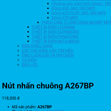
Chuông cửa màn hình Smart - Wi
Dòng A50, A60, S60 MPE
Dòng A70 PLUS, A80, A90 MPE
Dòng S70 MPE
PHÍCH CẮM, Ổ CẮM CÔNG NGHIỆP MP
THIẾT BỊ ĐIỆN LEGRAND
THIẾT BỊ ĐIỆN SCHNEIDER
THIẾT BỊ ĐIỆN PANASONIC
THIẾT BỊ ĐIỆN MITSUBISHI
ĐÈN CHIẾU SÁNG
DÂY CÁP ĐIỆN- CÁP TÍN HIỆU
ỐNG LUỒN DÂY VÀ PHỤ KIỆN
TỦ ĐIỆN
ĐÈN LED
Nút nhấn chuông A267BP
118,300
đ
Mã sản phẩm:
A267BP