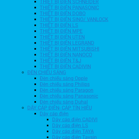
THIẾT BỊ ĐIỆN SCHNEIDER
THIẾT BỊ ĐIỆN PANASONIC
THIẾT BỊ ĐIỆN DOBO
THIẾT BỊ ĐIỆN SINO/ VANLOCK
THIẾT BỊ ĐIỆN LS
THIẾT BỊ ĐIỆN MPE
THIẾT BỊ ĐIỆN UTEN
THIẾT BỊ ĐIỆN LEGRAND
THIẾT BỊ ĐIỆN MITSUBISHI
THIẾT BỊ ĐIỆN NANOCO
THIẾT BỊ ĐIỆN T&J
THIẾT BỊ ĐIỆN CADIVIN
ĐÈN CHIẾU SÁNG
Đèn chiếu sáng Opple
Đèn chiếu sáng Philips
Đèn chiếu sáng Paragon
Đèn chiếu sáng Panasonic
Đèn chiếu sáng Duhal
DÂY CÁP ĐIỆN- CÁP TÍN HIỆU
Dây cáp điện
Dây cáp điện CADIVI
Dây cáp điện LS
Dây cáp điện TAYA
Dây cáp điện Taysin