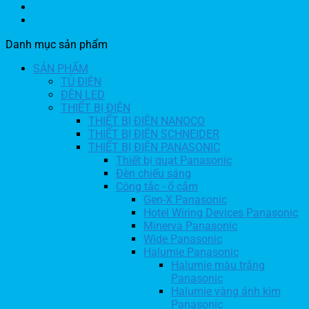
Danh mục sản phẩm
SẢN PHẨM
TỦ ĐIỆN
ĐÈN LED
THIẾT BỊ ĐIỆN
THIẾT BỊ ĐIỆN NANOCO
THIẾT BỊ ĐIỆN SCHNEIDER
THIẾT BỊ ĐIỆN PANASONIC
Thiết bị quạt Panasonic
Đèn chiếu sáng
Công tắc - ổ cắm
Gen-X Panasonic
Hotel Wiring Devices Panasonic
Minerva Panasonic
Wide Panasonic
Halumie Panasonic
Halumie màu trắng
Panasonic
Halumie vàng ánh kim
Panasonic