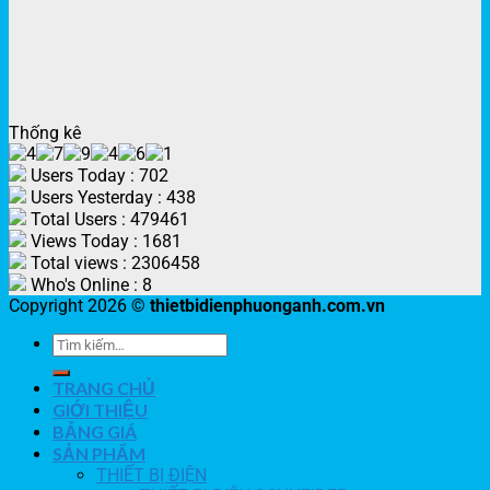
Thống kê
Users Today : 702
Users Yesterday : 438
Total Users : 479461
Views Today : 1681
Total views : 2306458
Who's Online : 8
Copyright 2026 ©
thietbidienphuonganh.com.vn
TRANG CHỦ
GIỚI THIỆU
BẢNG GIÁ
SẢN PHẨM
THIẾT BỊ ĐIỆN