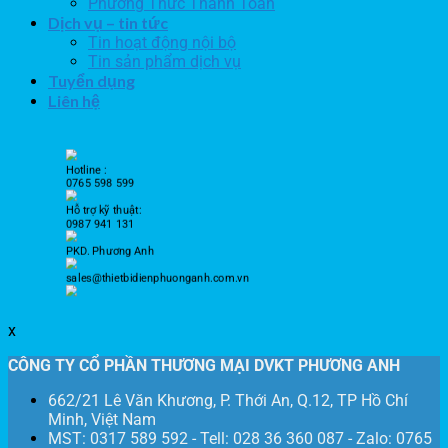
Phương Thức Thanh Toán
Dịch vụ – tin tức
Tin hoạt động nội bộ
Tin sản phẩm dịch vụ
Tuyển dụng
Liên hệ
Hotline :
0765 598 599
Hỗ trợ kỹ thuật:
0987 941 131
PKD. Phương Anh
sales@thietbidienphuonganh.com.vn
x
CÔNG TY CỔ PHẦN THƯƠNG MẠI DVKT PHƯƠNG ANH
662/21 Lê Văn Khương, P. Thới An, Q.12, TP Hồ Chí
Minh, Việt Nam
MST: 0317 589 592 - Tell: 028 36 360 087 - Zalo: 0765