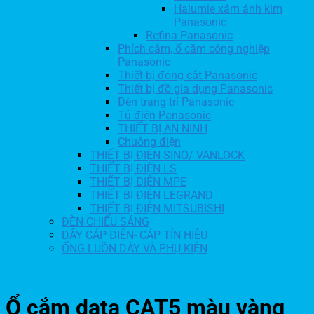
Halumie xám ánh kim
Panasonic
Refina Panasonic
Phích cắm, ổ cắm công nghiệp
Panasonic
Thiết bj đóng cắt Panasonic
Thiết bị đồ gia dụng Panasonic
Đèn trang trí Panasonic
Tủ điện Panasonic
THIẾT BỊ AN NINH
Chuông điện
THIẾT BỊ ĐIỆN SINO/ VANLOCK
THIẾT BỊ ĐIỆN LS
THIẾT BỊ ĐIỆN MPE
THIẾT BỊ ĐIỆN LEGRAND
THIẾT BỊ ĐIỆN MITSUBISHI
ĐÈN CHIẾU SÁNG
DÂY CÁP ĐIỆN- CÁP TÍN HIỆU
ỐNG LUỒN DÂY VÀ PHỤ KIỆN
Ổ cắm data CAT5 màu vàng