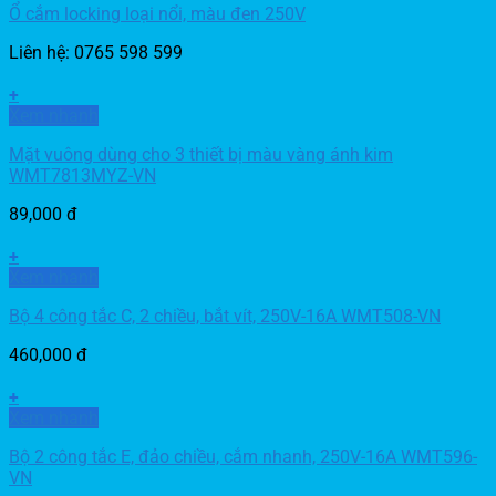
Ổ cắm locking loại nổi, màu đen 250V
Liên hệ: 0765 598 599
+
Xem nhanh
Mặt vuông dùng cho 3 thiết bị màu vàng ánh kim
WMT7813MYZ-VN
89,000
đ
+
Xem nhanh
Bộ 4 công tắc C, 2 chiều, bắt vít, 250V-16A WMT508-VN
460,000
đ
+
Xem nhanh
Bộ 2 công tắc E, đảo chiều, cắm nhanh, 250V-16A WMT596-
VN