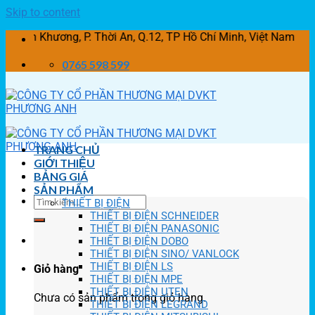
Skip to content
hương, P. Thời An, Q.12, TP Hồ Chí Minh, Việt Nam
0765 598 599
TRANG CHỦ
GIỚI THIỆU
BẢNG GIÁ
SẢN PHẨM
THIẾT BỊ ĐIỆN
THIẾT BỊ ĐIỆN SCHNEIDER
THIẾT BỊ ĐIỆN PANASONIC
THIẾT BỊ ĐIỆN DOBO
THIẾT BỊ ĐIỆN SINO/ VANLOCK
THIẾT BỊ ĐIỆN LS
Giỏ hàng
THIẾT BỊ ĐIỆN MPE
THIẾT BỊ ĐIỆN UTEN
Chưa có sản phẩm trong giỏ hàng.
THIẾT BỊ ĐIỆN LEGRAND