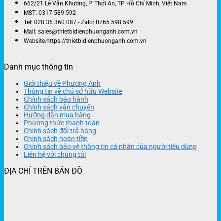
662/21 Lê Văn Khương, P. Thới An, TP Hồ Chí Minh, Việt Nam
MST: 0317 589 592
Tel: 028 36 360 087 - Zalo: 0765 598 599
Mail: sales@thietbidienphuonganh.com.vn
Website:https://thietbidienphuonganh.com.vn
Danh mục thông tin
Giới thiệu về Phương Anh
Thông tin về chủ sở hữu Website
Chính sách bảo hành
Chính sách vận chuyển
Hưỡng dẫn mua hàng
Phương thức thanh toán
Chính sách đổi trả hàng
Chính sách hoàn tiền
Chính sách bảo vệ thông tin cá nhân của người tiêu dùng
Liên hệ với chúng tôi
ĐỊA CHỈ TRÊN BẢN ĐỒ