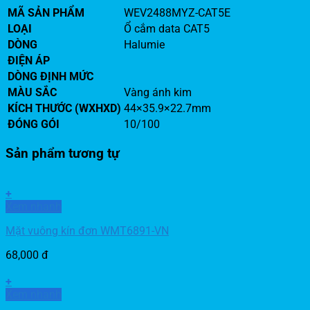
MÃ SẢN PHẨM
WEV2488MYZ-CAT5E
LOẠI
Ổ cắm data CAT5
DÒNG
Halumie
ĐIỆN ÁP
DÒNG ĐỊNH MỨC
MÀU SẮC
Vàng ánh kim
KÍCH THƯỚC (WXHXD)
44×35.9×22.7mm
ĐÓNG GÓI
10/100
Sản phẩm tương tự
+
Xem nhanh
Mặt vuông kín đơn WMT6891-VN
68,000
đ
+
Xem nhanh