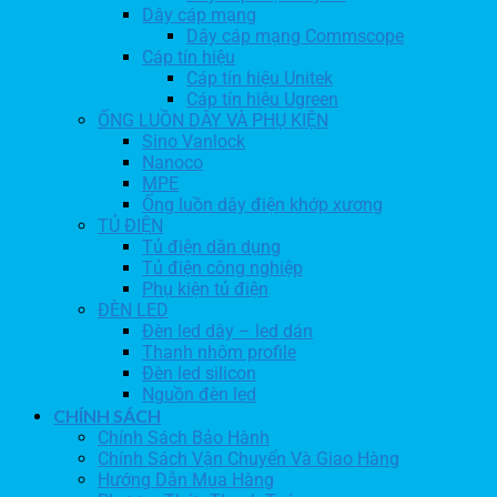
Dây cáp mạng
Dây cáp mạng Commscope
Cáp tín hiệu
Cáp tín hiệu Unitek
Cáp tín hiệu Ugreen
ỐNG LUỒN DÂY VÀ PHỤ KIỆN
Sino Vanlock
Nanoco
MPE
Ống luồn dây điện khớp xương
TỦ ĐIỆN
Tủ điện dân dụng
Tủ điện công nghiệp
Phụ kiện tủ điện
ĐÈN LED
Đèn led dây – led dán
Thanh nhôm profile
Đèn led silicon
Nguồn đèn led
CHÍNH SÁCH
Chính Sách Bảo Hành
Chính Sách Vận Chuyển Và Giao Hàng
Hướng Dẫn Mua Hàng