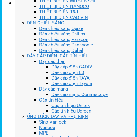
THIẾT BỊ ĐIỆN MITSUBISHI
THIẾT BỊ ĐIỆN NANOCO
THIẾT BỊ ĐIỆN T&J
THIẾT BỊ ĐIỆN CADIVIN
ĐÈN CHIẾU SÁNG
Đèn chiếu sáng Opple
Đèn chiếu sáng Philips
Đèn chiếu sáng Paragon
Đèn chiếu sáng Panasonic
Đèn chiếu sáng Duhal
DÂY CÁP ĐIỆN- CÁP TÍN HIỆU
Dây cáp điện
Dây cáp điện CADIVI
Dây cáp điện LS
Dây cáp điện TAYA
Dây cáp điện Taysin
Dây cáp mạng
Dây cáp mạng Commscope
Cáp tín hiệu
Cáp tín hiệu Unitek
Cáp tín hiệu Ugreen
ỐNG LUỒN DÂY VÀ PHỤ KIỆN
Sino Vanlock
Nanoco
MPE