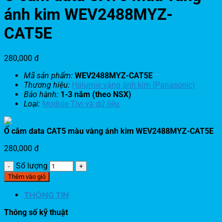
ánh kim WEV2488MYZ-
CAT5E
280,000
đ
Mã sản phẩm:
WEV2488MYZ-CAT5E
Thương hiệu:
Halumie vàng ánh kim (Panasonic)
Bảo hành:
1-3 năm (theo NSX)
Loại:
Module Tivi và dữ liệu
Ổ cắm data CAT5 màu vàng ánh kim WEV2488MYZ-CAT5E
280,000
đ
Số lượng
Thêm vào giỏ
THÔNG TIN
Thông số kỹ thuật