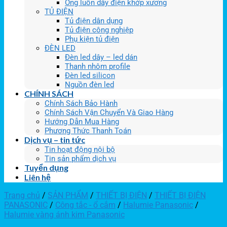
Ống luồn dây điện khớp xương
TỦ ĐIỆN
Tủ điện dân dụng
Tủ điện công nghiệp
Phụ kiện tủ điện
ĐÈN LED
Đèn led dây – led dán
Thanh nhôm profile
Đèn led silicon
Nguồn đèn led
CHÍNH SÁCH
Chính Sách Bảo Hành
Chính Sách Vận Chuyển Và Giao Hàng
Hướng Dẫn Mua Hàng
Phương Thức Thanh Toán
Dịch vụ – tin tức
Tin hoạt động nội bộ
Tin sản phẩm dịch vụ
Tuyển dụng
Liên hệ
Trang chủ
/
SẢN PHẨM
/
THIẾT BỊ ĐIỆN
/
THIẾT BỊ ĐIỆN
PANASONIC
/
Công tắc - ổ cắm
/
Halumie Panasonic
/
Halumie vàng ánh kim Panasonic