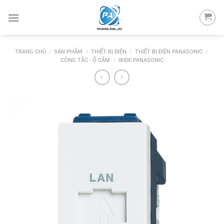
Skip
to
content
TRANG CHỦ
/
SẢN PHẨM
/
THIẾT BỊ ĐIỆN
/
THIẾT BỊ ĐIỆN PANASONIC
/
CÔNG TẮC - Ổ CẮM
/
WIDE PANASONIC