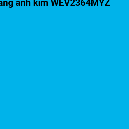
 vàng ánh kim WEV2364MYZ