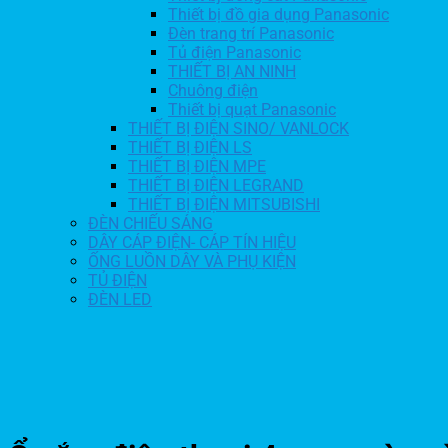
Thiết bị đồ gia dụng Panasonic
Đèn trang trí Panasonic
Tủ điện Panasonic
THIẾT BỊ AN NINH
Chuông điện
Thiết bị quạt Panasonic
THIẾT BỊ ĐIỆN SINO/ VANLOCK
THIẾT BỊ ĐIỆN LS
THIẾT BỊ ĐIỆN MPE
THIẾT BỊ ĐIỆN LEGRAND
THIẾT BỊ ĐIỆN MITSUBISHI
ĐÈN CHIẾU SÁNG
DÂY CÁP ĐIỆN- CÁP TÍN HIỆU
ỐNG LUỒN DÂY VÀ PHỤ KIỆN
TỦ ĐIỆN
ĐÈN LED