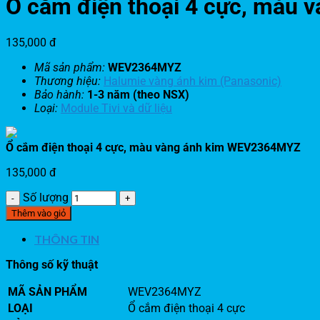
Ổ cắm điện thoại 4 cực, màu
135,000
đ
Mã sản phẩm:
WEV2364MYZ
Thương hiệu:
Halumie vàng ánh kim (Panasonic)
Bảo hành:
1-3 năm (theo NSX)
Loại:
Module Tivi và dữ liệu
Ổ cắm điện thoại 4 cực, màu vàng ánh kim WEV2364MYZ
135,000
đ
Số lượng
Thêm vào giỏ
THÔNG TIN
Thông số kỹ thuật
MÃ SẢN PHẨM
WEV2364MYZ
LOẠI
Ổ cắm điện thoại 4 cực