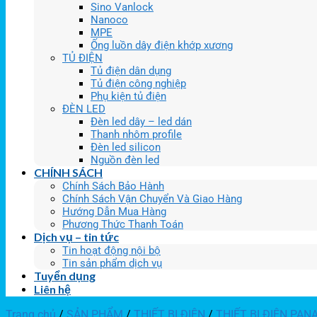
Sino Vanlock
Nanoco
MPE
Ống luồn dây điện khớp xương
TỦ ĐIỆN
Tủ điện dân dụng
Tủ điện công nghiệp
Phụ kiện tủ điện
ĐÈN LED
Đèn led dây – led dán
Thanh nhôm profile
Đèn led silicon
Nguồn đèn led
CHÍNH SÁCH
Chính Sách Bảo Hành
Chính Sách Vận Chuyển Và Giao Hàng
Hướng Dẫn Mua Hàng
Phương Thức Thanh Toán
Dịch vụ – tin tức
Tin hoạt động nội bộ
Tin sản phẩm dịch vụ
Tuyển dụng
Liên hệ
Trang chủ
/
SẢN PHẨM
/
THIẾT BỊ ĐIỆN
/
THIẾT BỊ ĐIỆN PAN