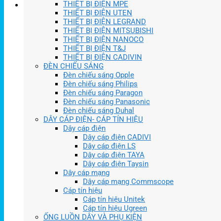
THIẾT BỊ ĐIỆN MPE
THIẾT BỊ ĐIỆN UTEN
THIẾT BỊ ĐIỆN LEGRAND
THIẾT BỊ ĐIỆN MITSUBISHI
THIẾT BỊ ĐIỆN NANOCO
THIẾT BỊ ĐIỆN T&J
THIẾT BỊ ĐIỆN CADIVIN
ĐÈN CHIẾU SÁNG
Đèn chiếu sáng Opple
Đèn chiếu sáng Philips
Đèn chiếu sáng Paragon
Đèn chiếu sáng Panasonic
Đèn chiếu sáng Duhal
DÂY CÁP ĐIỆN- CÁP TÍN HIỆU
Dây cáp điện
Dây cáp điện CADIVI
Dây cáp điện LS
Dây cáp điện TAYA
Dây cáp điện Taysin
Dây cáp mạng
Dây cáp mạng Commscope
Cáp tín hiệu
Cáp tín hiệu Unitek
Cáp tín hiệu Ugreen
ỐNG LUỒN DÂY VÀ PHỤ KIỆN