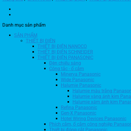
Danh mục sản phẩm
SẢN PHẨM
THIẾT BỊ ĐIỆN
THIẾT BỊ ĐIỆN NANOCO
THIẾT BỊ ĐIỆN SCHNEIDER
THIẾT BỊ ĐIỆN PANASONIC
Đèn chiếu sáng
Công tắc - ổ cắm
Minerva Panasonic
Wide Panasonic
Halumie Panasonic
Halumie màu trắng Panason
Halumie vàng ánh kim Pana
Halumie xám ánh kim Pana
Refina Panasonic
Gen-X Panasonic
Hotel Wiring Devices Panasonic
Phích cắm, ổ cắm công nghiệp Panaso
Thiết bj đóng cắt Panasonic