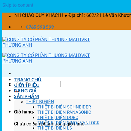
Skip to content
 QUÝ KHÁCH ! ● Địa chỉ : 662/21 Lê Văn Khương, P. Thời A
0765 598 599
TRANG CHỦ
GIỚI THIỆU
BẢNG GIÁ
SẢN PHẨM
THIẾT BỊ ĐIỆN
THIẾT BỊ ĐIỆN SCHNEIDER
Giỏ hàng
THIẾT BỊ ĐIỆN PANASONIC
THIẾT BỊ ĐIỆN DOBO
THIẾT BỊ ĐIỆN SINO/ VANLOCK
Chưa có sản phẩm trong giỏ hàng.
THIẾT BỊ ĐIỆN LS