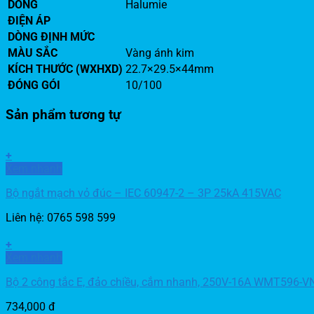
DÒNG
Halumie
ĐIỆN ÁP
DÒNG ĐỊNH MỨC
MÀU SẮC
Vàng ánh kim
KÍCH THƯỚC (WXHXD)
22.7×29.5×44mm
ĐÓNG GÓI
10/100
Sản phẩm tương tự
+
Xem nhanh
Bộ ngắt mạch vỏ đúc – IEC 60947-2 – 3P 25kA 415VAC
Liên hệ: 0765 598 599
+
Xem nhanh
Bộ 2 công tắc E, đảo chiều, cắm nhanh, 250V-16A WMT596-V
734,000
đ