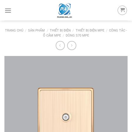
Skip
to
content
TRANG CHỦ
/
SẢN PHẨM
/
THIẾT BỊ ĐIỆN
/
THIẾT BỊ ĐIỆN MPE
/
CÔNG TẮC -
Ổ CẮM MPE
/
DÒNG S70 MPE