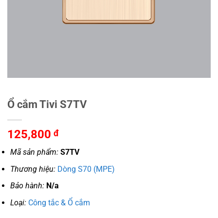
Ổ cắm Tivi S7TV
125,800
đ
Mã sản phẩm:
S7TV
Thương hiệu:
Dòng S70 (MPE)
Bảo hành:
N/a
Loại:
Công tắc & Ổ cắm