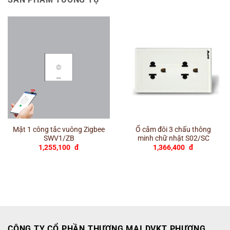
Mặt 1 công tắc vuông Zigbee
Ổ cắm đôi 3 chấu thông
SWV1/ZB
minh chữ nhật S02/SC
1,255,100
đ
1,366,400
đ
CÔNG TY CỔ PHẦN THƯƠNG MẠI DVKT PHƯƠNG