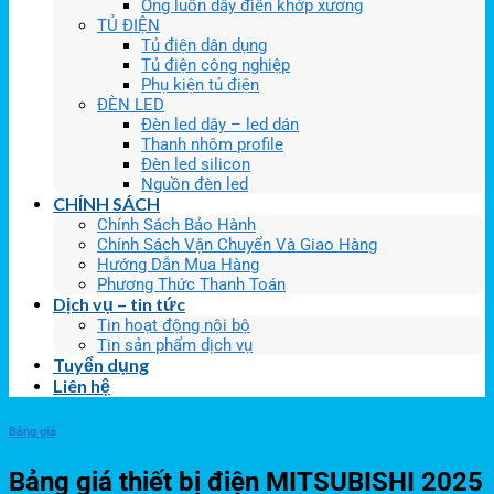
Ống luồn dây điện khớp xương
TỦ ĐIỆN
Tủ điện dân dụng
Tủ điện công nghiệp
Phụ kiện tủ điện
ĐÈN LED
Đèn led dây – led dán
Thanh nhôm profile
Đèn led silicon
Nguồn đèn led
CHÍNH SÁCH
Chính Sách Bảo Hành
Chính Sách Vận Chuyển Và Giao Hàng
Hướng Dẫn Mua Hàng
Phương Thức Thanh Toán
Dịch vụ – tin tức
Tin hoạt động nội bộ
Tin sản phẩm dịch vụ
Tuyển dụng
Liên hệ
Bảng giá
Bảng giá thiết bị điện MITSUBISHI 2025