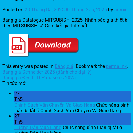
Posted on
28 Tháng Ba, 2025
30 Tháng Sáu, 2025
by
admin
Bảng giá Catalogue MITSUBISHI 2025. Nhận báo giá thiết bị
điện MITSUBISHI ✔ Cam kết giá tốt nhất.
This entry was posted in
Bảng giá
. Bookmark the
permalink
.
Bảng giá Schneider 2025 (dành cho đại lý)
Bảng giá Đèn LED Panasonic 2025
Tin tức mới
27
Th5
Chính Sách Vận Chuyển Và Giao Hàng
Chức năng bình
luận bị tắt
ở Chính Sách Vận Chuyển Và Giao Hàng
27
Th5
Hướng Dẫn Mua Hàng
Chức năng bình luận bị tắt
ở