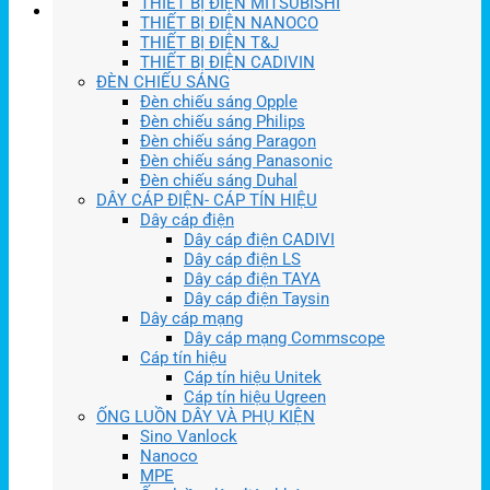
THIẾT BỊ ĐIỆN MITSUBISHI
THIẾT BỊ ĐIỆN NANOCO
THIẾT BỊ ĐIỆN T&J
THIẾT BỊ ĐIỆN CADIVIN
ĐÈN CHIẾU SÁNG
Đèn chiếu sáng Opple
Đèn chiếu sáng Philips
Đèn chiếu sáng Paragon
Đèn chiếu sáng Panasonic
Đèn chiếu sáng Duhal
DÂY CÁP ĐIỆN- CÁP TÍN HIỆU
Dây cáp điện
Dây cáp điện CADIVI
Dây cáp điện LS
Dây cáp điện TAYA
Dây cáp điện Taysin
Dây cáp mạng
Dây cáp mạng Commscope
Cáp tín hiệu
Cáp tín hiệu Unitek
Cáp tín hiệu Ugreen
ỐNG LUỒN DÂY VÀ PHỤ KIỆN
Sino Vanlock
Nanoco
MPE