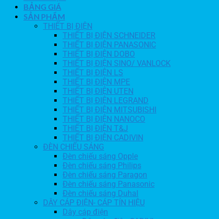
BẢNG GIÁ
SẢN PHẨM
THIẾT BỊ ĐIỆN
THIẾT BỊ ĐIỆN SCHNEIDER
THIẾT BỊ ĐIỆN PANASONIC
THIẾT BỊ ĐIỆN DOBO
THIẾT BỊ ĐIỆN SINO/ VANLOCK
THIẾT BỊ ĐIỆN LS
THIẾT BỊ ĐIỆN MPE
THIẾT BỊ ĐIỆN UTEN
THIẾT BỊ ĐIỆN LEGRAND
THIẾT BỊ ĐIỆN MITSUBISHI
THIẾT BỊ ĐIỆN NANOCO
THIẾT BỊ ĐIỆN T&J
THIẾT BỊ ĐIỆN CADIVIN
ĐÈN CHIẾU SÁNG
Đèn chiếu sáng Opple
Đèn chiếu sáng Philips
Đèn chiếu sáng Paragon
Đèn chiếu sáng Panasonic
Đèn chiếu sáng Duhal
DÂY CÁP ĐIỆN- CÁP TÍN HIỆU
Dây cáp điện