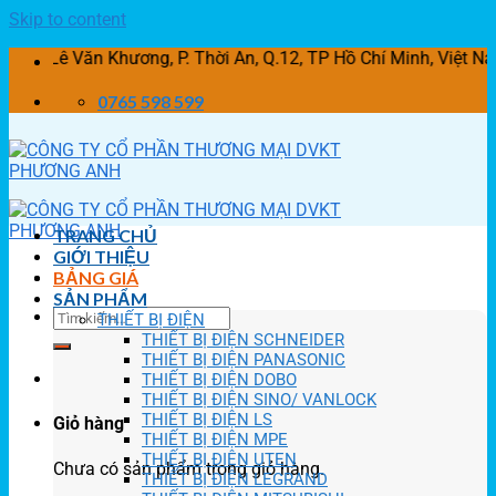
Skip to content
 Văn Khương, P. Thời An, Q.12, TP Hồ Chí Minh, Việt Nam
0765 598 599
TRANG CHỦ
GIỚI THIỆU
BẢNG GIÁ
SẢN PHẨM
THIẾT BỊ ĐIỆN
THIẾT BỊ ĐIỆN SCHNEIDER
THIẾT BỊ ĐIỆN PANASONIC
THIẾT BỊ ĐIỆN DOBO
THIẾT BỊ ĐIỆN SINO/ VANLOCK
THIẾT BỊ ĐIỆN LS
Giỏ hàng
THIẾT BỊ ĐIỆN MPE
THIẾT BỊ ĐIỆN UTEN
Chưa có sản phẩm trong giỏ hàng.
THIẾT BỊ ĐIỆN LEGRAND