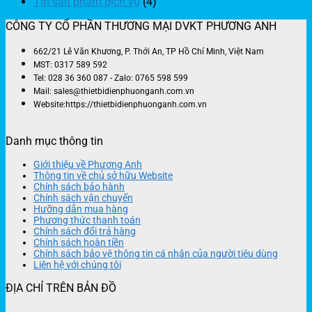
Tin sản phẩm dịch vụ
(4)
CÔNG TY CỔ PHẦN THƯƠNG MẠI DVKT PHƯƠNG ANH
662/21 Lê Văn Khương, P. Thới An, TP Hồ Chí Minh, Việt Nam
MST: 0317 589 592
Tel: 028 36 360 087 - Zalo: 0765 598 599
Mail: sales@thietbidienphuonganh.com.vn
Website:https://thietbidienphuonganh.com.vn
Danh mục thông tin
Giới thiệu về Phương Anh
Thông tin về chủ sở hữu Website
Chính sách bảo hành
Chính sách vận chuyển
Hưỡng dẫn mua hàng
Phương thức thanh toán
Chính sách đổi trả hàng
Chính sách hoàn tiền
Chính sách bảo vệ thông tin cá nhân của người tiêu dùng
Liên hệ với chúng tôi
ĐỊA CHỈ TRÊN BẢN ĐỒ