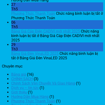
Hướng Dẫn Mua Hàng
27
Th5
Phương Thức Thanh Toán
Chức năng bình luận bị tắt
ở
Phương Thức Thanh Toán
06
Th5
Bảng Giá Cáp Điện CADIVI mới nhất 2025
Chức năng
bình luận bị tắt
ở Bảng Giá Cáp Điện CADIVI mới nhất
2025
29
Th3
Bảng Giá Đèn VinaLED 2025
Chức năng bình luận bị
tắt
ở Bảng Giá Đèn VinaLED 2025
Chuyên mục
Bảng giá
(16)
CHÍNH SÁCH
(3)
Chính Sách Vận Chuyển Và Giao Hàng
(1)
Dịch vụ – tin tức
(1)
Giới thiệu
(1)
Hướng Dẫn Mua Hàng
(1)
Phương Thức Thanh Toán
(1)