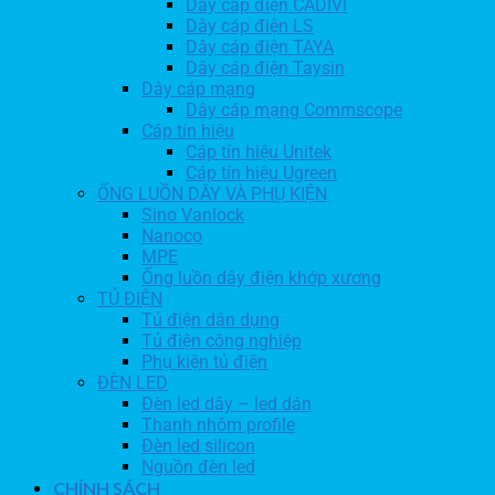
Dây cáp điện CADIVI
Dây cáp điện LS
Dây cáp điện TAYA
Dây cáp điện Taysin
Dây cáp mạng
Dây cáp mạng Commscope
Cáp tín hiệu
Cáp tín hiệu Unitek
Cáp tín hiệu Ugreen
ỐNG LUỒN DÂY VÀ PHỤ KIỆN
Sino Vanlock
Nanoco
MPE
Ống luồn dây điện khớp xương
TỦ ĐIỆN
Tủ điện dân dụng
Tủ điện công nghiệp
Phụ kiện tủ điện
ĐÈN LED
Đèn led dây – led dán
Thanh nhôm profile
Đèn led silicon
Nguồn đèn led
CHÍNH SÁCH