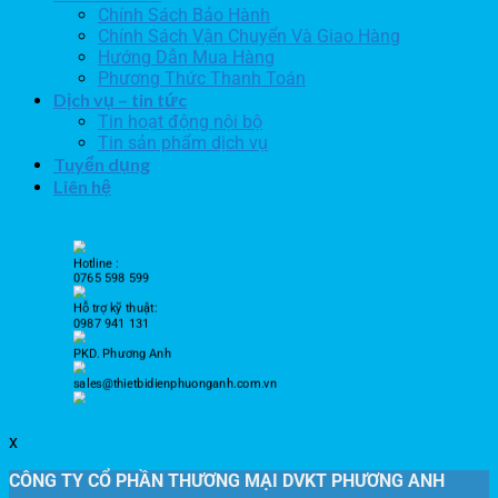
Chính Sách Bảo Hành
Chính Sách Vận Chuyển Và Giao Hàng
Hướng Dẫn Mua Hàng
Phương Thức Thanh Toán
Dịch vụ – tin tức
Tin hoạt động nội bộ
Tin sản phẩm dịch vụ
Tuyển dụng
Liên hệ
Hotline :
0765 598 599
Hỗ trợ kỹ thuật:
0987 941 131
PKD. Phương Anh
sales@thietbidienphuonganh.com.vn
x
CÔNG TY CỔ PHẦN THƯƠNG MẠI DVKT PHƯƠNG ANH