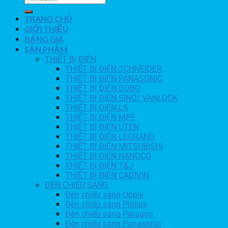
TRANG CHỦ
GIỚI THIỆU
BẢNG GIÁ
SẢN PHẨM
THIẾT BỊ ĐIỆN
THIẾT BỊ ĐIỆN SCHNEIDER
THIẾT BỊ ĐIỆN PANASONIC
THIẾT BỊ ĐIỆN DOBO
THIẾT BỊ ĐIỆN SINO/ VANLOCK
THIẾT BỊ ĐIỆN LS
THIẾT BỊ ĐIỆN MPE
THIẾT BỊ ĐIỆN UTEN
THIẾT BỊ ĐIỆN LEGRAND
THIẾT BỊ ĐIỆN MITSUBISHI
THIẾT BỊ ĐIỆN NANOCO
THIẾT BỊ ĐIỆN T&J
THIẾT BỊ ĐIỆN CADIVIN
ĐÈN CHIẾU SÁNG
Đèn chiếu sáng Opple
Đèn chiếu sáng Philips
Đèn chiếu sáng Paragon
Đèn chiếu sáng Panasonic