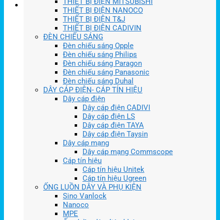
THIẾT BỊ ĐIỆN MITSUBISHI
THIẾT BỊ ĐIỆN NANOCO
THIẾT BỊ ĐIỆN T&J
THIẾT BỊ ĐIỆN CADIVIN
ĐÈN CHIẾU SÁNG
Đèn chiếu sáng Opple
Đèn chiếu sáng Philips
Đèn chiếu sáng Paragon
Đèn chiếu sáng Panasonic
Đèn chiếu sáng Duhal
DÂY CÁP ĐIỆN- CÁP TÍN HIỆU
Dây cáp điện
Dây cáp điện CADIVI
Dây cáp điện LS
Dây cáp điện TAYA
Dây cáp điện Taysin
Dây cáp mạng
Dây cáp mạng Commscope
Cáp tín hiệu
Cáp tín hiệu Unitek
Cáp tín hiệu Ugreen
ỐNG LUỒN DÂY VÀ PHỤ KIỆN
Sino Vanlock
Nanoco
MPE