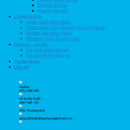
Đèn led silicon
Nguồn đèn led
CHÍNH SÁCH
Chính Sách Bảo Hành
Chính Sách Vận Chuyển Và Giao Hàng
Hướng Dẫn Mua Hàng
Phương Thức Thanh Toán
Dịch vụ – tin tức
Tin hoạt động nội bộ
Tin sản phẩm dịch vụ
Tuyển dụng
Liên hệ
Hotline :
0765 598 599
Hỗ trợ kỹ thuật:
0987 941 131
PKD. Phương Anh
sales@thietbidienphuonganh.com.vn