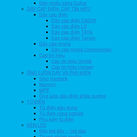
Đèn chiếu sáng Duhal
DÂY CÁP ĐIỆN- CÁP TÍN HIỆU
Dây cáp điện
Dây cáp điện CADIVI
Dây cáp điện LS
Dây cáp điện TAYA
Dây cáp điện Taysin
Dây cáp mạng
Dây cáp mạng Commscope
Cáp tín hiệu
Cáp tín hiệu Unitek
Cáp tín hiệu Ugreen
ỐNG LUỒN DÂY VÀ PHỤ KIỆN
Sino Vanlock
Nanoco
MPE
Ống luồn dây điện khớp xương
TỦ ĐIỆN
Tủ điện dân dụng
Tủ điện công nghiệp
Phụ kiện tủ điện
ĐÈN LED
Đèn led dây – led dán
Thanh nhôm profile