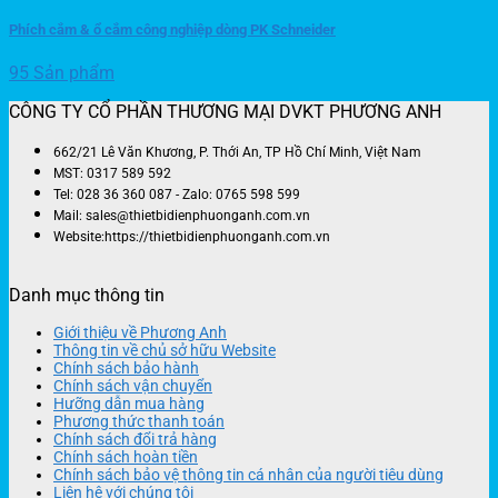
Phích cắm & ổ cắm công nghiệp dòng PK Schneider
95 Sản phẩm
CÔNG TY CỔ PHẦN THƯƠNG MẠI DVKT PHƯƠNG ANH
662/21 Lê Văn Khương, P. Thới An, TP Hồ Chí Minh, Việt Nam
MST: 0317 589 592
Tel: 028 36 360 087 - Zalo: 0765 598 599
Mail: sales@thietbidienphuonganh.com.vn
Website:https://thietbidienphuonganh.com.vn
Danh mục thông tin
Giới thiệu về Phương Anh
Thông tin về chủ sở hữu Website
Chính sách bảo hành
Chính sách vận chuyển
Hưỡng dẫn mua hàng
Phương thức thanh toán
Chính sách đổi trả hàng
Chính sách hoàn tiền
Chính sách bảo vệ thông tin cá nhân của người tiêu dùng
Liên hệ với chúng tôi