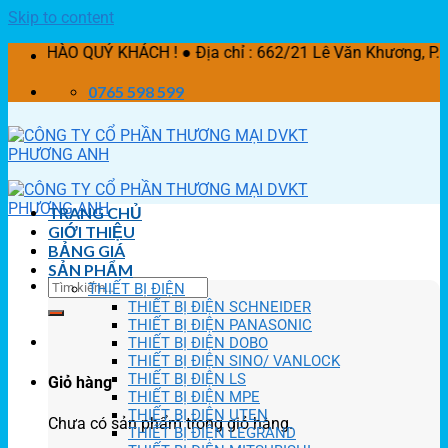
Skip to content
QUÝ KHÁCH ! ● Địa chỉ : 662/21 Lê Văn Khương, P. Thời An
0765 598 599
TRANG CHỦ
GIỚI THIỆU
BẢNG GIÁ
SẢN PHẨM
THIẾT BỊ ĐIỆN
THIẾT BỊ ĐIỆN SCHNEIDER
THIẾT BỊ ĐIỆN PANASONIC
THIẾT BỊ ĐIỆN DOBO
THIẾT BỊ ĐIỆN SINO/ VANLOCK
THIẾT BỊ ĐIỆN LS
Giỏ hàng
THIẾT BỊ ĐIỆN MPE
THIẾT BỊ ĐIỆN UTEN
Chưa có sản phẩm trong giỏ hàng.
THIẾT BỊ ĐIỆN LEGRAND