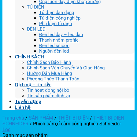
Ống luồn dây điện khớp xương
TỦ ĐIỆN
Tủ điện dân dụng
Tủ điện công nghiệp
Phụ kiện tủ điện
ĐÈN LED
Đèn led dây – led dán
Thanh nhôm profile
Đèn led silicon
Nguồn đèn led
CHÍNH SÁCH
Chính Sách Bảo Hành
Chính Sách Vận Chuyển Và Giao Hàng
Hướng Dẫn Mua Hàng
Phương Thức Thanh Toán
Dịch vụ – tin tức
Tin hoạt động nội bộ
Tin sản phẩm dịch vụ
Tuyển dụng
Liên hệ
Trang chủ
/
SẢN PHẨM
/
THIẾT BỊ ĐIỆN
/
THIẾT BỊ ĐIỆN
SCHNEIDER
/
Phích cắm,ổ cắm công nghiệp Schneider
Lọc
Danh mục sản phẩm