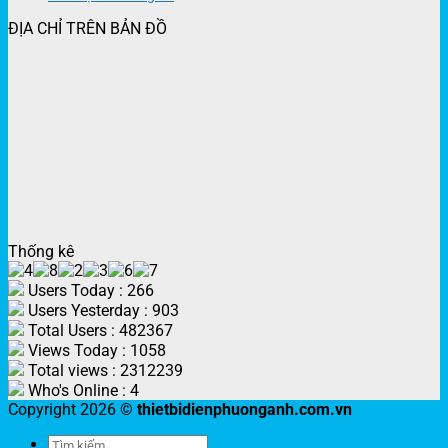
ĐỊA CHỈ TRÊN BẢN ĐỒ
Thống kê
Users Today : 266
Users Yesterday : 903
Total Users : 482367
Views Today : 1058
Total views : 2312239
Who's Online : 4
Copyright 2026 ©
thietbidienphuonganh.com.vn