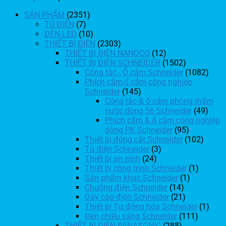
SẢN PHẨM
(2351)
TỦ ĐIỆN
(7)
ĐÈN LED
(10)
THIẾT BỊ ĐIỆN
(2303)
THIẾT BỊ ĐIỆN NANOCO
(12)
THIẾT BỊ ĐIỆN SCHNEIDER
(1502)
Công tắc - Ổ cắm Schneider
(1082)
Phích cắm,ổ cắm công nghiệp
Schneider
(145)
Công tắc & ổ cắm phòng thấm
nước dòng 56 Schneider
(49)
Phích cắm & ổ cắm công nghiệp
dòng PK Schneider
(95)
Thiết bị đóng cắt Schneider
(102)
Tủ điện Schneider
(3)
Thiết bị an ninh
(24)
Thiết bị công trình Schneider
(1)
Sản phẩm khác Schneider
(1)
Chuông điện Schneider
(14)
Dây cáp điện Schneider
(21)
Thiết bị Tự động hóa Schneider
(1)
Đèn chiếu sáng Schneider
(111)
THIẾT BỊ ĐIỆN PANASONIC
(288)