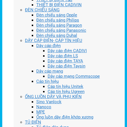
THIẾT BỊ ĐIỆN CADIVIN
ĐÈN CHIẾU SÁNG
Đèn chiếu sáng Opple
Đèn chiếu sáng Philips
Đèn chiếu sáng Paragon
Đèn chiếu sáng Panasonic
Đèn chiếu sáng Duhal
DÂY CÁP ĐIỆN- CÁP TÍN HIỆU
Dây cáp điện
Dây cáp điện CADIVI
Dây cáp điện LS
Dây cáp điện TAYA
Dây cáp điện Taysin
Dây cáp mạng
Dây cáp mạng Commscope
Cáp tín hiệu
Cáp tín hiệu Unitek
Cáp tín hiệu Ugreen
ỐNG LUỒN DÂY VÀ PHỤ KIỆN
Sino Vanlock
Nanoco
MPE
Ống luồn dây điện khớp xương
TỦ ĐIỆN