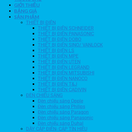
GIỚI THIỆU
BẢNG GIÁ
SẢN PHẨM
THIẾT BỊ ĐIỆN
THIẾT BỊ ĐIỆN SCHNEIDER
THIẾT BỊ ĐIỆN PANASONIC
THIẾT BỊ ĐIỆN DOBO
THIẾT BỊ ĐIỆN SINO/ VANLOCK
THIẾT BỊ ĐIỆN LS
THIẾT BỊ ĐIỆN MPE
THIẾT BỊ ĐIỆN UTEN
THIẾT BỊ ĐIỆN LEGRAND
THIẾT BỊ ĐIỆN MITSUBISHI
THIẾT BỊ ĐIỆN NANOCO
THIẾT BỊ ĐIỆN T&J
THIẾT BỊ ĐIỆN CADIVIN
ĐÈN CHIẾU SÁNG
Đèn chiếu sáng Opple
Đèn chiếu sáng Philips
Đèn chiếu sáng Paragon
Đèn chiếu sáng Panasonic
Đèn chiếu sáng Duhal
DÂY CÁP ĐIỆN- CÁP TÍN HIỆU