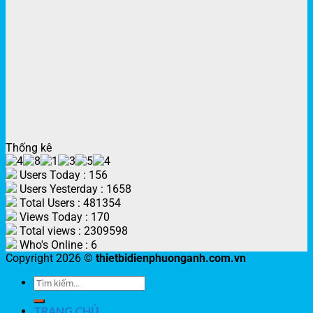
Thống kê
Users Today : 156
Users Yesterday : 1658
Total Users : 481354
Views Today : 170
Total views : 2309598
Who's Online : 6
Copyright 2026 ©
thietbidienphuonganh.com.vn
TRANG CHỦ