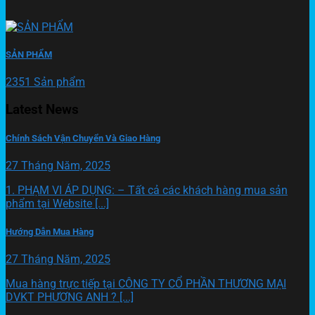
SẢN PHẨM
2351 Sản phẩm
Latest News
Chính Sách Vận Chuyển Và Giao Hàng
27 Tháng Năm, 2025
1. PHẠM VI ÁP DỤNG: – Tất cả các khách hàng mua sản
phẩm tại Website [...]
Hướng Dẫn Mua Hàng
27 Tháng Năm, 2025
Mua hàng trực tiếp tại CÔNG TY CỔ PHẦN THƯƠNG MẠI
DVKT PHƯƠNG ANH ? [...]