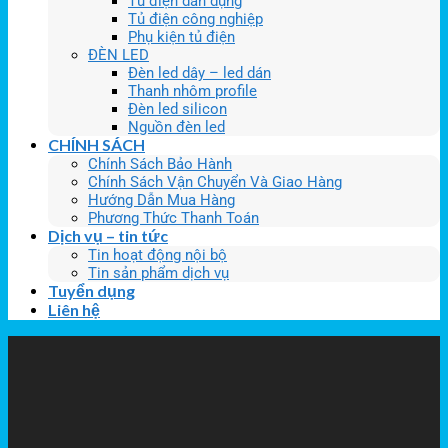
Tủ điện dân dụng
Tủ điện công nghiệp
Phụ kiện tủ điện
ĐÈN LED
Đèn led dây – led dán
Thanh nhôm profile
Đèn led silicon
Nguồn đèn led
CHÍNH SÁCH
Chính Sách Bảo Hành
Chính Sách Vận Chuyển Và Giao Hàng
Hướng Dẫn Mua Hàng
Phương Thức Thanh Toán
Dịch vụ – tin tức
Tin hoạt động nội bộ
Tin sản phẩm dịch vụ
Tuyển dụng
Liên hệ