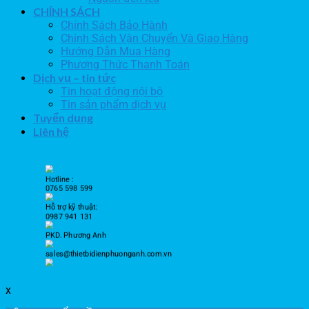
CHÍNH SÁCH
Chính Sách Bảo Hành
Chính Sách Vận Chuyển Và Giao Hàng
Hướng Dẫn Mua Hàng
Phương Thức Thanh Toán
Dịch vụ – tin tức
Tin hoạt động nội bộ
Tin sản phẩm dịch vụ
Tuyển dụng
Liên hệ
Hotline :
0765 598 599
Hỗ trợ kỹ thuật:
0987 941 131
PKD. Phương Anh
sales@thietbidienphuonganh.com.vn
x