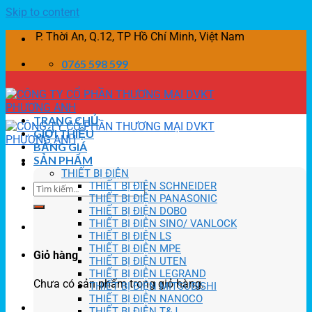
Skip to content
 Thời An, Q.12, TP Hồ Chí Minh, Việt Nam
0765 598 599
TRANG CHỦ
GIỚI THIỆU
BẢNG GIÁ
SẢN PHẨM
THIẾT BỊ ĐIỆN
THIẾT BỊ ĐIỆN SCHNEIDER
THIẾT BỊ ĐIỆN PANASONIC
THIẾT BỊ ĐIỆN DOBO
THIẾT BỊ ĐIỆN SINO/ VANLOCK
THIẾT BỊ ĐIỆN LS
THIẾT BỊ ĐIỆN MPE
Giỏ hàng
THIẾT BỊ ĐIỆN UTEN
THIẾT BỊ ĐIỆN LEGRAND
Chưa có sản phẩm trong giỏ hàng.
THIẾT BỊ ĐIỆN MITSUBISHI
THIẾT BỊ ĐIỆN NANOCO
THIẾT BỊ ĐIỆN T&J