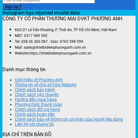
Instagram has returned invalid data.
CÔNG TY CỔ PHẦN THƯƠNG MẠI DVKT PHƯƠNG ANH
662/21 Lê Văn Khương, P. Thới An, TP Hồ Chí Minh, Việt Nam
MST: 0317 589 592
Tel: 028 36 360 087 - Zalo: 0765 598 599
Mail: sales@thietbidienphuonganh.com.vn
Website:https://thietbidienphuonganh.com.vn
Danh mục thông tin
Giới thiệu về Phương Anh
Thông tin về chủ sở hữu Website
Chính sách bảo hành
Chính sách vận chuyển
Hưỡng dẫn mua hàng
Phương thức thanh toán
Chính sách đổi trả hàng
Chính sách hoàn tiền
Chính sách bảo vệ thông tin cá nhân của người tiêu dùng
Liên hệ với chúng tôi
ĐỊA CHỈ TRÊN BẢN ĐỒ