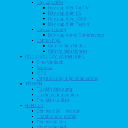
Dây cáp điện
Dây cáp điện CADIVI
Dây cáp điện LS
Dây cáp điện TAYA
Dây cáp điện Taysin
Dây cáp mạng
Dây cáp mạng Commscope
Cáp tín hiệu
Cáp tín hiệu Unitek
Cáp tín hiệu Ugreen
ỐNG LUỒN DÂY VÀ PHỤ KIỆN
Sino Vanlock
Nanoco
MPE
Ống luồn dây điện khớp xương
TỦ ĐIỆN
Tủ điện dân dụng
Tủ điện công nghiệp
Phụ kiện tủ điện
ĐÈN LED
Đèn led dây – led dán
Thanh nhôm profile
Đèn led silicon
Nguồn đèn led