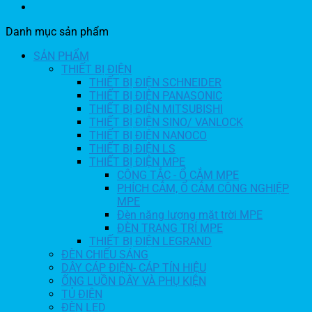
Danh mục sản phẩm
SẢN PHẨM
THIẾT BỊ ĐIỆN
THIẾT BỊ ĐIỆN SCHNEIDER
THIẾT BỊ ĐIỆN PANASONIC
THIẾT BỊ ĐIỆN MITSUBISHI
THIẾT BỊ ĐIỆN SINO/ VANLOCK
THIẾT BỊ ĐIỆN NANOCO
THIẾT BỊ ĐIỆN LS
THIẾT BỊ ĐIỆN MPE
CÔNG TẮC - Ổ CẮM MPE
PHÍCH CẮM, Ổ CẮM CÔNG NGHIỆP
MPE
Đèn năng lượng mặt trời MPE
ĐÈN TRANG TRÍ MPE
THIẾT BỊ ĐIỆN LEGRAND
ĐÈN CHIẾU SÁNG
DÂY CÁP ĐIỆN- CÁP TÍN HIỆU
ỐNG LUỒN DÂY VÀ PHỤ KIỆN
TỦ ĐIỆN
ĐÈN LED