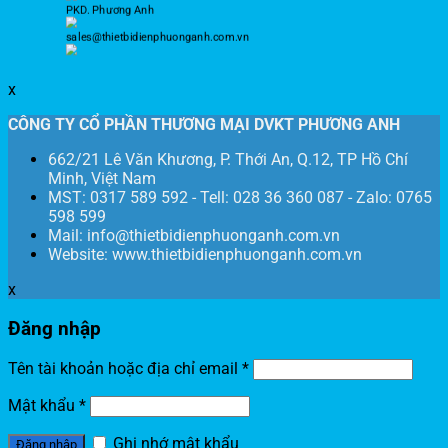
PKD. Phương Anh
sales@thietbidienphuonganh.com.vn
x
CÔNG TY CỔ PHẦN THƯƠNG MẠI DVKT PHƯƠNG ANH
662/21 Lê Văn Khương, P. Thới An, Q.12, TP Hồ Chí
Minh, Việt Nam
MST: 0317 589 592 - Tell: 028 36 360 087 - Zalo: 0765
598 599
Mail: info@thietbidienphuonganh.com.vn
Website: www.thietbidienphuonganh.com.vn
x
Đăng nhập
Tên tài khoản hoặc địa chỉ email
*
Mật khẩu
*
Ghi nhớ mật khẩu
Đăng nhập