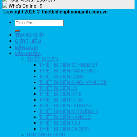
Who's Online : 9
Copyright 2026 ©
thietbidienphuonganh.com.vn
TRANG CHỦ
GIỚI THIỆU
BẢNG GIÁ
SẢN PHẨM
THIẾT BỊ ĐIỆN
THIẾT BỊ ĐIỆN SCHNEIDER
THIẾT BỊ ĐIỆN PANASONIC
THIẾT BỊ ĐIỆN DOBO
THIẾT BỊ ĐIỆN SINO/ VANLOCK
THIẾT BỊ ĐIỆN LS
THIẾT BỊ ĐIỆN MPE
THIẾT BỊ ĐIỆN UTEN
THIẾT BỊ ĐIỆN LEGRAND
THIẾT BỊ ĐIỆN MITSUBISHI
THIẾT BỊ ĐIỆN NANOCO
THIẾT BỊ ĐIỆN T&J
THIẾT BỊ ĐIỆN CADIVIN
ĐÈN CHIẾU SÁNG