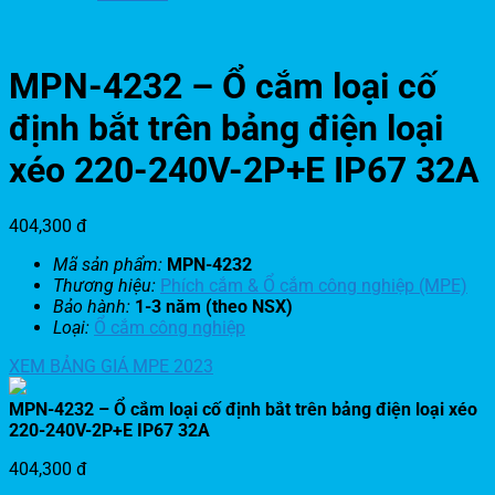
MPN-4232 – Ổ cắm loại cố
định bắt trên bảng điện loại
xéo 220-240V-2P+E IP67 32A
404,300
đ
Mã sản phẩm:
MPN-4232
Thương hiệu:
Phích cắm & Ổ cắm công nghiệp (MPE)
Bảo hành:
1-3 năm (theo NSX)
Loại:
Ổ cắm công nghiệp
XEM BẢNG GIÁ MPE 2023
MPN-4232 – Ổ cắm loại cố định bắt trên bảng điện loại xéo
220-240V-2P+E IP67 32A
404,300
đ