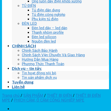
Ống luồn dây điện khớp xương
TỦ ĐIỆN
Tủ điện dân dụng
Tủ điện công nghiệp
Phụ kiện tủ điện
ĐÈN LED
Đèn led dây – led dán
Thanh nhôm profile
Đèn led silicon
Nguồn đèn led
CHÍNH SÁCH
Chính Sách Bảo Hành
Chính Sách Vận Chuyển Và Giao Hàng
Hướng Dẫn Mua Hàng
Phương Thức Thanh Toán
Dịch vụ – tin tức
Tin hoạt động nội bộ
Tin sản phẩm dịch vụ
Tuyển dụng
Liên hệ
Trang chủ
/
SẢN PHẨM
/
THIẾT BỊ ĐIỆN
/
THIẾT BỊ ĐIỆN
MPE
/
PHÍCH CẮM, Ổ CẮM CÔNG NGHIỆP MPE