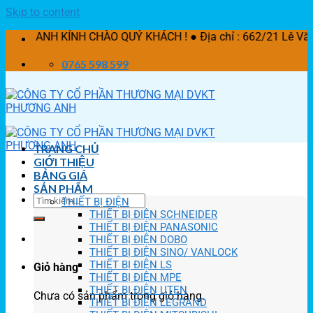
Skip to content
 KÍNH CHÀO QUÝ KHÁCH ! ● Địa chỉ : 662/21 Lê Văn Khương,
0765 598 599
TRANG CHỦ
GIỚI THIỆU
BẢNG GIÁ
SẢN PHẨM
THIẾT BỊ ĐIỆN
THIẾT BỊ ĐIỆN SCHNEIDER
THIẾT BỊ ĐIỆN PANASONIC
THIẾT BỊ ĐIỆN DOBO
THIẾT BỊ ĐIỆN SINO/ VANLOCK
THIẾT BỊ ĐIỆN LS
Giỏ hàng
THIẾT BỊ ĐIỆN MPE
THIẾT BỊ ĐIỆN UTEN
Chưa có sản phẩm trong giỏ hàng.
THIẾT BỊ ĐIỆN LEGRAND