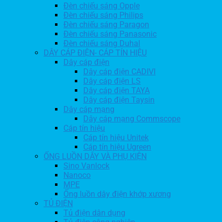
Đèn chiếu sáng Opple
Đèn chiếu sáng Philips
Đèn chiếu sáng Paragon
Đèn chiếu sáng Panasonic
Đèn chiếu sáng Duhal
DÂY CÁP ĐIỆN- CÁP TÍN HIỆU
Dây cáp điện
Dây cáp điện CADIVI
Dây cáp điện LS
Dây cáp điện TAYA
Dây cáp điện Taysin
Dây cáp mạng
Dây cáp mạng Commscope
Cáp tín hiệu
Cáp tín hiệu Unitek
Cáp tín hiệu Ugreen
ỐNG LUỒN DÂY VÀ PHỤ KIỆN
Sino Vanlock
Nanoco
MPE
Ống luồn dây điện khớp xương
TỦ ĐIỆN
Tủ điện dân dụng