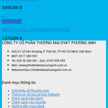
3,453,500
đ
+
Xem nhanh
Mặt 2 công tắc vuông Zigbee SWV2/ZB
1,375,000
đ
CÔNG TY CỔ PHẦN THƯƠNG MẠI DVKT PHƯƠNG ANH
662/21 Lê Văn Khương, P. Thới An, TP Hồ Chí Minh, Việt Nam
MST: 0317 589 592
Tel: 028 36 360 087 - Zalo: 0765 598 599
Mail: sales@thietbidienphuonganh.com.vn
Website:https://thietbidienphuonganh.com.vn
Danh mục thông tin
Giới thiệu về Phương Anh
Thông tin về chủ sở hữu Website
Chính sách bảo hành
Chính sách vận chuyển
Hưỡng dẫn mua hàng