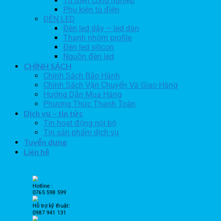
Tủ điện công nghiệp
Phụ kiện tủ điện
ĐÈN LED
Đèn led dây – led dán
Thanh nhôm profile
Đèn led silicon
Nguồn đèn led
CHÍNH SÁCH
Chính Sách Bảo Hành
Chính Sách Vận Chuyển Và Giao Hàng
Hướng Dẫn Mua Hàng
Phương Thức Thanh Toán
Dịch vụ – tin tức
Tin hoạt động nội bộ
Tin sản phẩm dịch vụ
Tuyển dụng
Liên hệ
Hotline :
0765 598 599
Hỗ trợ kỹ thuật:
0987 941 131