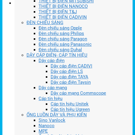
THIẾT BỊ ĐIỆN MITSUBISHI
THIẾT BỊ ĐIỆN NANOCO
THIẾT BỊ ĐIỆN T&J
THIẾT BỊ ĐIỆN CADIVIN
ĐÈN CHIẾU SÁNG
Đèn chiếu sáng Opple
Đèn chiếu sáng Philips
Đèn chiếu sáng Paragon
Đèn chiếu sáng Panasonic
Đèn chiếu sáng Duhal
DÂY CÁP ĐIỆN- CÁP TÍN HIỆU
Dây cáp điện
Dây cáp điện CADIVI
Dây cáp điện LS
Dây cáp điện TAYA
Dây cáp điện Taysin
Dây cáp mạng
Dây cáp mạng Commscope
Cáp tín hiệu
Cáp tín hiệu Unitek
Cáp tín hiệu Ugreen
ỐNG LUỒN DÂY VÀ PHỤ KIỆN
Sino Vanlock
Nanoco
MPE