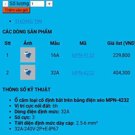
Số lượng
Thêm vào giỏ
THÔNG TIN
CÁC DÒNG SẢN PHẨM
Stt
Ảnh
Mẫu
Mã
Giá list (VND
1
16A
MPN-4132
229,800
2
32A
MPN-4232
404,300
THÔNG SỐ KỸ THUẬT
Ổ cắm loại cố định bắt trên bảng điện xéo MPN-4232
Vị trí cực nối đất:
6h
Dòng điện định mức:
32A
Số cực:
3
Tiết diện định mức dây cáp:
2.5-6 mm²
32A-240V-2P+E-IP67