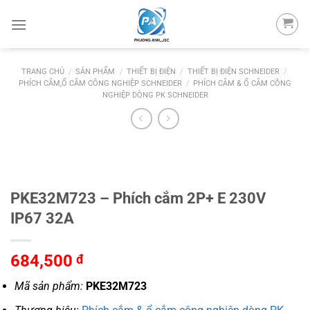
Skip
to
content
TRANG CHỦ
/
SẢN PHẨM
/
THIẾT BỊ ĐIỆN
/
THIẾT BỊ ĐIỆN SCHNEIDER
/
PHÍCH CẮM,Ổ CẮM CÔNG NGHIỆP SCHNEIDER
/
PHÍCH CẮM & Ổ CẮM CÔNG
NGHIỆP DÒNG PK SCHNEIDER
PKE32M723 – Phích cắm 2P+ E 230V
IP67 32A
684,500
đ
Mã sản phẩm:
PKE32M723