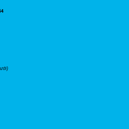
44
ưới)