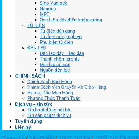
Sino Vanlock
Nanoco
MPE
Ống luồn dây điện khớp xương
TỦ ĐIỆN
Tủ điện dân dụng
Tủ điện công nghiệp
Phụ kiện tủ điện
ĐÈN LED
Đèn led dây – led dán
Thanh nhôm profile
Đèn led silicon
Nguồn đèn led
CHÍNH SÁCH
Chính Sách Bảo Hành
Chính Sách Vận Chuyển Và Giao Hàng
Hướng Dẫn Mua Hàng
Phương Thức Thanh Toán
Dịch vụ – tin tức
Tin hoạt động nội bộ
Tin sản phẩm dịch vụ
Tuyển dụng
Liên hệ
Trang chủ
/
SẢN PHẨM
/
THIẾT BỊ ĐIỆN
/
THIẾT BỊ ĐIỆN SCH