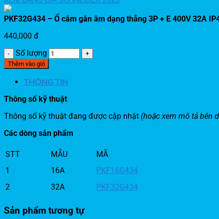
PKF32G434 – Ổ cắm gắn âm dạng thẳng 3P + E 400V 32A IP
440,000
đ
Số lượng
Thêm vào giỏ
THÔNG TIN
Thông số kỹ thuật
Thông số kỹ thuật đang được cập nhật
(hoặc xem mô tả bên d
Các dòng sản phẩm
STT
MẪU
MÃ
1
16A
PKF16G434
2
32A
PKF32G434
Sản phẩm tương tự