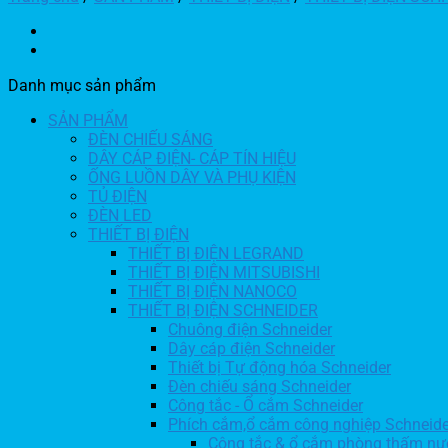
Danh mục sản phẩm
SẢN PHẨM
ĐÈN CHIẾU SÁNG
DÂY CÁP ĐIỆN- CÁP TÍN HIỆU
ỐNG LUỒN DÂY VÀ PHỤ KIỆN
TỦ ĐIỆN
ĐÈN LED
THIẾT BỊ ĐIỆN
THIẾT BỊ ĐIỆN LEGRAND
THIẾT BỊ ĐIỆN MITSUBISHI
THIẾT BỊ ĐIỆN NANOCO
THIẾT BỊ ĐIỆN SCHNEIDER
Chuông điện Schneider
Dây cáp điện Schneider
Thiết bị Tự động hóa Schneider
Đèn chiếu sáng Schneider
Công tắc - Ổ cắm Schneider
Phích cắm,ổ cắm công nghiệp Schneide
Công tắc & ổ cắm phòng thấm nư