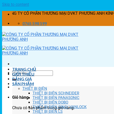
Skip to content
 TY CỔ PHẦN THƯƠNG MẠI DVKT PHƯƠNG ANH KÍNH CHÀO QUÝ KHÁ
0765 598 599
TRANG CHỦ
GIỚI THIỆU
BẢNG GIÁ
SẢN PHẨM
THIẾT BỊ ĐIỆN
THIẾT BỊ ĐIỆN SCHNEIDER
Giỏ hàng
THIẾT BỊ ĐIỆN PANASONIC
THIẾT BỊ ĐIỆN DOBO
THIẾT BỊ ĐIỆN SINO/ VANLOCK
Chưa có sản phẩm trong giỏ hàng.
THIẾT BỊ ĐIỆN LS