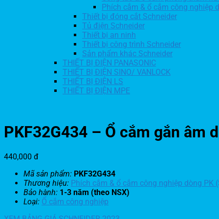
Phích cắm & ổ cắm công nghiệp 
Thiết bị đóng cắt Schneider
Tủ điện Schneider
Thiết bị an ninh
Thiết bị công trình Schneider
Sản phẩm khác Schneider
THIẾT BỊ ĐIỆN PANASONIC
THIẾT BỊ ĐIỆN SINO/ VANLOCK
THIẾT BỊ ĐIỆN LS
THIẾT BỊ ĐIỆN MPE
PKF32G434 – Ổ cắm gắn âm dạ
440,000
đ
Mã sản phẩm:
PKF32G434
Thương hiệu:
Phích cắm & ổ cắm công nghiệp dòng PK (
Bảo hành:
1-3 năm (theo NSX)
Loại:
Ổ cắm công nghiệp
XEM BẢNG GIÁ SCHNEIDER 2023