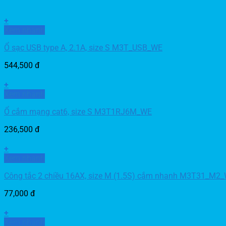
+
Xem nhanh
Ổ sạc USB type A, 2.1A, size S M3T_USB_WE
544,500
đ
+
Xem nhanh
Ổ cắm mạng cat6, size S M3T1RJ6M_WE
236,500
đ
+
Xem nhanh
Công tắc 2 chiều 16AX, size M (1.5S) cắm nhanh M3T31_M2
77,000
đ
+
Xem nhanh