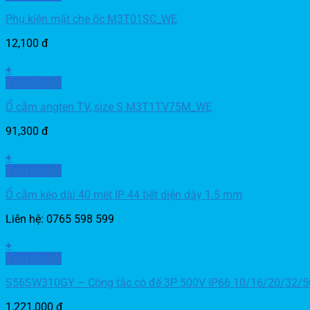
Phụ kiện mặt che ốc M3T01SC_WE
12,100
đ
+
Xem nhanh
Ổ cắm angten TV, size S M3T1TV75M_WE
91,300
đ
+
Xem nhanh
Ổ cắm kéo dài 40 mét IP 44 tiết diện dây 1.5 mm
Liên hệ: 0765 598 599
+
Xem nhanh
S56SW310GY – Công tắc có đế 3P 500V IP66 10/16/20/32/
1,221,000
đ