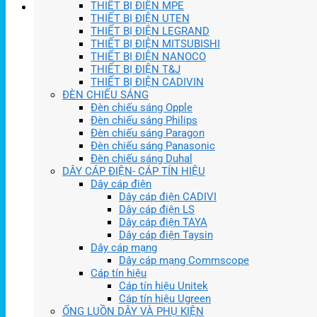
THIẾT BỊ ĐIỆN MPE
THIẾT BỊ ĐIỆN UTEN
THIẾT BỊ ĐIỆN LEGRAND
THIẾT BỊ ĐIỆN MITSUBISHI
THIẾT BỊ ĐIỆN NANOCO
THIẾT BỊ ĐIỆN T&J
THIẾT BỊ ĐIỆN CADIVIN
ĐÈN CHIẾU SÁNG
Đèn chiếu sáng Opple
Đèn chiếu sáng Philips
Đèn chiếu sáng Paragon
Đèn chiếu sáng Panasonic
Đèn chiếu sáng Duhal
DÂY CÁP ĐIỆN- CÁP TÍN HIỆU
Dây cáp điện
Dây cáp điện CADIVI
Dây cáp điện LS
Dây cáp điện TAYA
Dây cáp điện Taysin
Dây cáp mạng
Dây cáp mạng Commscope
Cáp tín hiệu
Cáp tín hiệu Unitek
Cáp tín hiệu Ugreen
ỐNG LUỒN DÂY VÀ PHỤ KIỆN