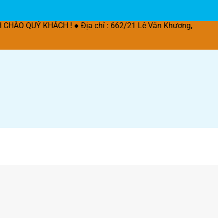
CH ! ● Địa chỉ : 662/21 Lê Văn Khương, P. Thời An, Q.12,