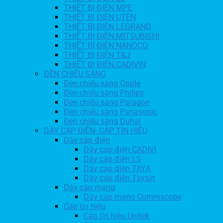
THIẾT BỊ ĐIỆN MPE
THIẾT BỊ ĐIỆN UTEN
THIẾT BỊ ĐIỆN LEGRAND
THIẾT BỊ ĐIỆN MITSUBISHI
THIẾT BỊ ĐIỆN NANOCO
THIẾT BỊ ĐIỆN T&J
THIẾT BỊ ĐIỆN CADIVIN
ĐÈN CHIẾU SÁNG
Đèn chiếu sáng Opple
Đèn chiếu sáng Philips
Đèn chiếu sáng Paragon
Đèn chiếu sáng Panasonic
Đèn chiếu sáng Duhal
DÂY CÁP ĐIỆN- CÁP TÍN HIỆU
Dây cáp điện
Dây cáp điện CADIVI
Dây cáp điện LS
Dây cáp điện TAYA
Dây cáp điện Taysin
Dây cáp mạng
Dây cáp mạng Commscope
Cáp tín hiệu
Cáp tín hiệu Unitek