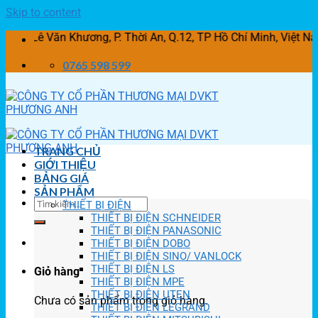
Skip to content
Văn Khương, P. Thời An, Q.12, TP Hồ Chí Minh, Việt Nam
0765 598 599
TRANG CHỦ
GIỚI THIỆU
BẢNG GIÁ
SẢN PHẨM
THIẾT BỊ ĐIỆN
THIẾT BỊ ĐIỆN SCHNEIDER
THIẾT BỊ ĐIỆN PANASONIC
THIẾT BỊ ĐIỆN DOBO
THIẾT BỊ ĐIỆN SINO/ VANLOCK
THIẾT BỊ ĐIỆN LS
Giỏ hàng
THIẾT BỊ ĐIỆN MPE
THIẾT BỊ ĐIỆN UTEN
Chưa có sản phẩm trong giỏ hàng.
THIẾT BỊ ĐIỆN LEGRAND