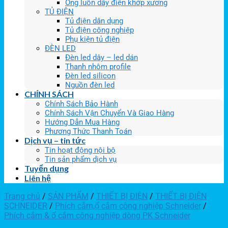
Ống luồn dây điện khớp xương
TỦ ĐIỆN
Tủ điện dân dụng
Tủ điện công nghiệp
Phụ kiện tủ điện
ĐÈN LED
Đèn led dây – led dán
Thanh nhôm profile
Đèn led silicon
Nguồn đèn led
CHÍNH SÁCH
Chính Sách Bảo Hành
Chính Sách Vận Chuyển Và Giao Hàng
Hướng Dẫn Mua Hàng
Phương Thức Thanh Toán
Dịch vụ – tin tức
Tin hoạt động nội bộ
Tin sản phẩm dịch vụ
Tuyển dụng
Liên hệ
Trang chủ
/
SẢN PHẨM
/
THIẾT BỊ ĐIỆN
/
THIẾT BỊ ĐIỆN
SCHNEIDER
/
Phích cắm,ổ cắm công nghiệp Schneider
/
Phích cắm & ổ cắm công nghiệp dòng PK Schneider