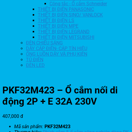
Công tắc - Ổ cắm Schneider
THIẾT BỊ ĐIỆN PANASONIC
THIẾT BỊ ĐIỆN SINO/ VANLOCK
THIẾT BỊ ĐIỆN LS
THIẾT BỊ ĐIỆN MPE
THIẾT BỊ ĐIỆN LEGRAND
THIẾT BỊ ĐIỆN MITSUBISHI
ĐÈN CHIẾU SÁNG
DÂY CÁP ĐIỆN- CÁP TÍN HIỆU
ỐNG LUỒN DÂY VÀ PHỤ KIỆN
TỦ ĐIỆN
ĐÈN LED
PKF32M423 – Ổ cắm nối di
động 2P + E 32A 230V
407,000
đ
Mã sản phẩm:
PKF32M423