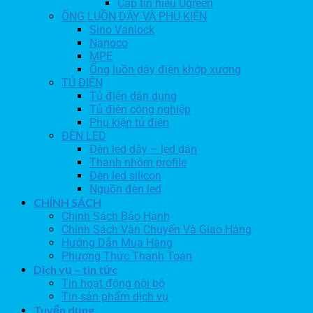
Cáp tín hiệu Ugreen
ỐNG LUỒN DÂY VÀ PHỤ KIỆN
Sino Vanlock
Nanoco
MPE
Ống luồn dây điện khớp xương
TỦ ĐIỆN
Tủ điện dân dụng
Tủ điện công nghiệp
Phụ kiện tủ điện
ĐÈN LED
Đèn led dây – led dán
Thanh nhôm profile
Đèn led silicon
Nguồn đèn led
CHÍNH SÁCH
Chính Sách Bảo Hành
Chính Sách Vận Chuyển Và Giao Hàng
Hướng Dẫn Mua Hàng
Phương Thức Thanh Toán
Dịch vụ – tin tức
Tin hoạt động nội bộ
Tin sản phẩm dịch vụ
Tuyển dụng