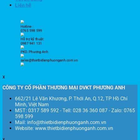
Liên hệ
Hotline :
0765 598 599
Hỗ trợ kỹ thuật:
0987 941 131
PKD. Phương Anh
sales@thietbidienphuonganh.com.vn
x
CÔNG TY CỔ PHẦN THƯƠNG MẠI DVKT PHƯƠNG ANH
662/21 Lê Văn Khương, P. Thới An, Q.12, TP Hồ Chí
Minh, Việt Nam
MST: 0317 589 592 - Tell: 028 36 360 087 - Zalo: 0765
598 599
Mail: info@thietbidienphuonganh.com.vn
Website: www.thietbidienphuonganh.com.vn
x