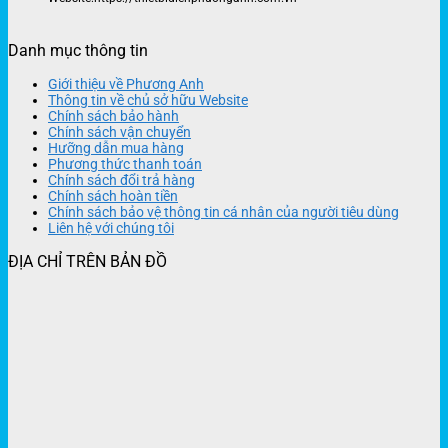
Danh mục thông tin
Giới thiệu về Phương Anh
Thông tin về chủ sở hữu Website
Chính sách bảo hành
Chính sách vận chuyển
Hưỡng dẫn mua hàng
Phương thức thanh toán
Chính sách đổi trả hàng
Chính sách hoàn tiền
Chính sách bảo vệ thông tin cá nhân của người tiêu dùng
Liên hệ với chúng tôi
ĐỊA CHỈ TRÊN BẢN ĐỒ