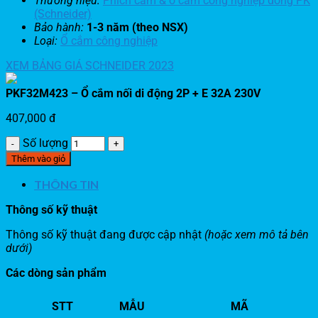
Thương hiệu:
Phích cắm & ổ cắm công nghiệp dòng PK
(Schneider)
Bảo hành:
1-3 năm (theo NSX)
Loại:
Ổ cắm công nghiệp
XEM BẢNG GIÁ SCHNEIDER 2023
PKF32M423 – Ổ cắm nối di động 2P + E 32A 230V
407,000
đ
Số lượng
Thêm vào giỏ
THÔNG TIN
Thông số kỹ thuật
Thông số kỹ thuật đang được cập nhật
(hoặc xem mô tả bên
dưới)
Các dòng sản phẩm
STT
MẪU
MÃ