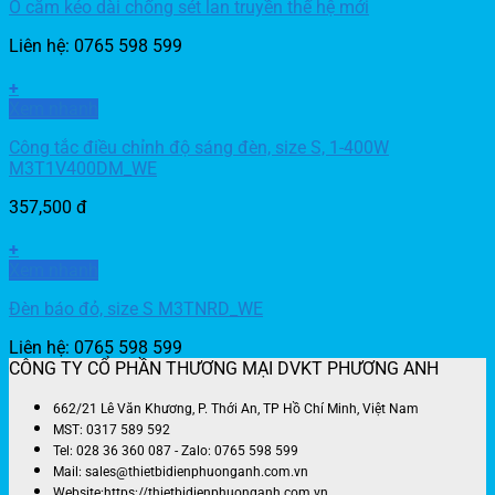
Ổ cắm kéo dài chống sét lan truyền thế hệ mới
Liên hệ: 0765 598 599
+
Xem nhanh
Công tắc điều chỉnh độ sáng đèn, size S, 1-400W
M3T1V400DM_WE
357,500
đ
+
Xem nhanh
Đèn báo đỏ, size S M3TNRD_WE
Liên hệ: 0765 598 599
CÔNG TY CỔ PHẦN THƯƠNG MẠI DVKT PHƯƠNG ANH
662/21 Lê Văn Khương, P. Thới An, TP Hồ Chí Minh, Việt Nam
MST: 0317 589 592
Tel: 028 36 360 087 - Zalo: 0765 598 599
Mail: sales@thietbidienphuonganh.com.vn
Website:https://thietbidienphuonganh.com.vn