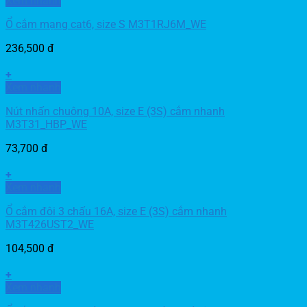
Xem nhanh
Ổ cắm mạng cat6, size S M3T1RJ6M_WE
236,500
đ
+
Xem nhanh
Nút nhấn chuông 10A, size E (3S) cắm nhanh
M3T31_HBP_WE
73,700
đ
+
Xem nhanh
Ổ cắm đôi 3 chấu 16A, size E (3S) cắm nhanh
M3T426UST2_WE
104,500
đ
+
Xem nhanh