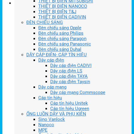
THIẾT BỊ ĐIỆN MITSUBISHI
THIẾT BỊ ĐIỆN NANOCO
THIẾT BỊ ĐIỆN T&J
THIẾT BỊ ĐIỆN CADIVIN
ĐÈN CHIẾU SÁNG
Đèn chiếu sáng Opple
Đèn chiếu sáng Philips
Đèn chiếu sáng Paragon
Đèn chiếu sáng Panasonic
Đèn chiếu sáng Duhal
DÂY CÁP ĐIỆN- CÁP TÍN HIỆU
Dây cáp điện
Dây cáp điện CADIVI
Dây cáp điện LS
Dây cáp điện TAYA
Dây cáp điện Taysin
Dây cáp mạng
Dây cáp mạng Commscope
Cáp tín hiệu
Cáp tín hiệu Unitek
Cáp tín hiệu Ugreen
ỐNG LUỒN DÂY VÀ PHỤ KIỆN
Sino Vanlock
Nanoco
MPE