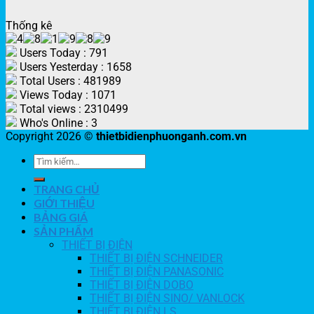
Thống kê
Users Today : 791
Users Yesterday : 1658
Total Users : 481989
Views Today : 1071
Total views : 2310499
Who's Online : 3
Copyright 2026 ©
thietbidienphuonganh.com.vn
TRANG CHỦ
GIỚI THIỆU
BẢNG GIÁ
SẢN PHẨM
THIẾT BỊ ĐIỆN
THIẾT BỊ ĐIỆN SCHNEIDER
THIẾT BỊ ĐIỆN PANASONIC
THIẾT BỊ ĐIỆN DOBO
THIẾT BỊ ĐIỆN SINO/ VANLOCK
THIẾT BỊ ĐIỆN LS