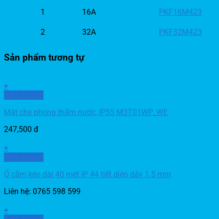
1
16A
PKF16M423
2
32A
PKF32M423
Sản phẩm tương tự
+
Xem nhanh
Mặt che phòng thấm nước, IP55 M3T01WP_WE
247,500
đ
+
Xem nhanh
Ổ cắm kéo dài 40 mét IP 44 tiết diện dây 1.5 mm
Liên hệ: 0765 598 599
+