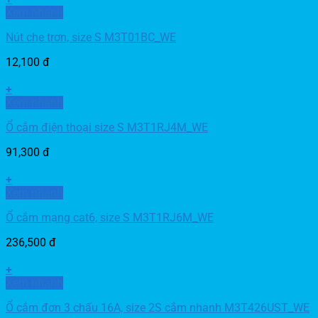
Xem nhanh
Nút che trơn, size S M3T01BC_WE
12,100
đ
+
Xem nhanh
Ổ cắm điện thoại size S M3T1RJ4M_WE
91,300
đ
+
Xem nhanh
Ổ cắm mạng cat6, size S M3T1RJ6M_WE
236,500
đ
+
Xem nhanh
Ổ cắm đơn 3 chấu 16A, size 2S cắm nhanh M3T426UST_WE