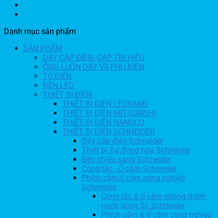
Danh mục sản phẩm
SẢN PHẨM
DÂY CÁP ĐIỆN- CÁP TÍN HIỆU
ỐNG LUỒN DÂY VÀ PHỤ KIỆN
TỦ ĐIỆN
ĐÈN LED
THIẾT BỊ ĐIỆN
THIẾT BỊ ĐIỆN LEGRAND
THIẾT BỊ ĐIỆN MITSUBISHI
THIẾT BỊ ĐIỆN NANOCO
THIẾT BỊ ĐIỆN SCHNEIDER
Dây cáp điện Schneider
Thiết bị Tự động hóa Schneider
Đèn chiếu sáng Schneider
Công tắc - Ổ cắm Schneider
Phích cắm,ổ cắm công nghiệp
Schneider
Công tắc & ổ cắm phòng thấm
nước dòng 56 Schneider
Phích cắm & ổ cắm công nghiệp