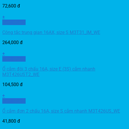
72,600
đ
+
Xem nhanh
Công tắc trung gian 16AX, size S M3T31_IM_WE
264,000
đ
+
Xem nhanh
Ổ cắm đôi 3 chấu 16A, size E (3S) cắm nhanh
M3T426UST2_WE
104,500
đ
+
Xem nhanh
Ổ cắm đơn 2 chấu 16A, size S cắm nhanh M3T426US_WE
41,800
đ