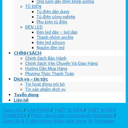
Ống luồn dây điện khớp xương
TỦ ĐIỆN
Tủ điện dân dụng
Tủ điện công nghiệp
Phụ kiện tủ điện
ĐÈN LED
Đèn led dây – led dán
Thanh nhôm profile
Đèn led silicon
Nguồn đèn led
CHÍNH SÁCH
Chính Sách Bảo Hành
Chính Sách Vận Chuyển Và Giao Hàng
Hướng Dẫn Mua Hàng
Phương Thức Thanh Toán
Dịch vụ – tin tức
Tin hoạt động nội bộ
Tin sản phẩm dịch vụ
Tuyển dụng
Liên hệ
Trang chủ
/
SẢN PHẨM
/
THIẾT BỊ ĐIỆN
/
THIẾT BỊ ĐIỆN
SCHNEIDER
/
Phích cắm,ổ cắm công nghiệp Schneider
/
Công tắc & ổ cắm phòng thấm nước dòng 56 Schneider