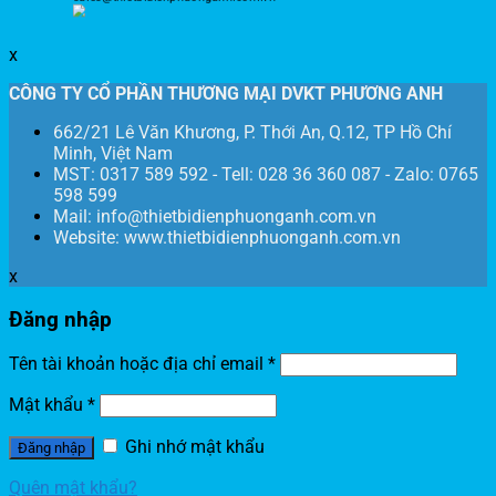
x
CÔNG TY CỔ PHẦN THƯƠNG MẠI DVKT PHƯƠNG ANH
662/21 Lê Văn Khương, P. Thới An, Q.12, TP Hồ Chí
Minh, Việt Nam
MST: 0317 589 592 - Tell: 028 36 360 087 - Zalo: 0765
598 599
Mail: info@thietbidienphuonganh.com.vn
Website: www.thietbidienphuonganh.com.vn
x
Đăng nhập
Tên tài khoản hoặc địa chỉ email
*
Mật khẩu
*
Ghi nhớ mật khẩu
Đăng nhập
Quên mật khẩu?