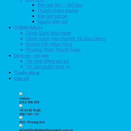
Đèn led dây – led dán
Thanh nhôm profile
Đèn led silicon
Nguồn đèn led
CHÍNH SÁCH
Chính Sách Bảo Hành
Chính Sách Vận Chuyển Và Giao Hàng
Hướng Dẫn Mua Hàng
Phương Thức Thanh Toán
Dịch vụ – tin tức
Tin hoạt động nội bộ
Tin sản phẩm dịch vụ
Tuyển dụng
Liên hệ
Hotline :
0765 598 599
Hỗ trợ kỹ thuật:
0987 941 131
PKD. Phương Anh
sales@thietbidienphuonganh.com.vn