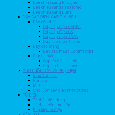
Đèn chiếu sáng Paragon
Đèn chiếu sáng Panasonic
Đèn chiếu sáng Duhal
DÂY CÁP ĐIỆN- CÁP TÍN HIỆU
Dây cáp điện
Dây cáp điện CADIVI
Dây cáp điện LS
Dây cáp điện TAYA
Dây cáp điện Taysin
Dây cáp mạng
Dây cáp mạng Commscope
Cáp tín hiệu
Cáp tín hiệu Unitek
Cáp tín hiệu Ugreen
ỐNG LUỒN DÂY VÀ PHỤ KIỆN
Sino Vanlock
Nanoco
MPE
Ống luồn dây điện khớp xương
TỦ ĐIỆN
Tủ điện dân dụng
Tủ điện công nghiệp
Phụ kiện tủ điện
ĐÈN LED