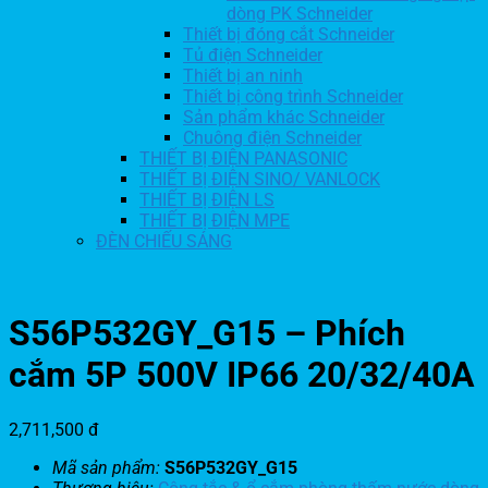
dòng PK Schneider
Thiết bị đóng cắt Schneider
Tủ điện Schneider
Thiết bị an ninh
Thiết bị công trình Schneider
Sản phẩm khác Schneider
Chuông điện Schneider
THIẾT BỊ ĐIỆN PANASONIC
THIẾT BỊ ĐIỆN SINO/ VANLOCK
THIẾT BỊ ĐIỆN LS
THIẾT BỊ ĐIỆN MPE
ĐÈN CHIẾU SÁNG
S56P532GY_G15 – Phích
cắm 5P 500V IP66 20/32/40A
2,711,500
đ
Mã sản phẩm:
S56P532GY_G15