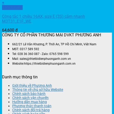
+
Xem nhanh
Công tắc 1 chiều 16AX, size E (3S) cắm nhanh
M3T31_E1F_WE
64,600
đ
CÔNG TY CỔ PHẦN THƯƠNG MẠI DVKT PHƯƠNG ANH
662/21 Lê Văn Khương, P. Thới An, TP Hồ Chí Minh, Việt Nam
MST: 0317 589 592
Tel: 028 36 360 087 - Zalo: 0765 598 599
Mail: sales@thietbidienphuonganh.com.vn
Website:https://thietbidienphuonganh.com.vn
Danh mục thông tin
Giới thiệu về Phương Anh
Thông tin về chủ sở hữu Website
Chính sách bảo hành
Chính sách vận chuyển
Hưỡng dẫn mua hàng
Phương thức thanh toán
Chính sách đổi trả hàng