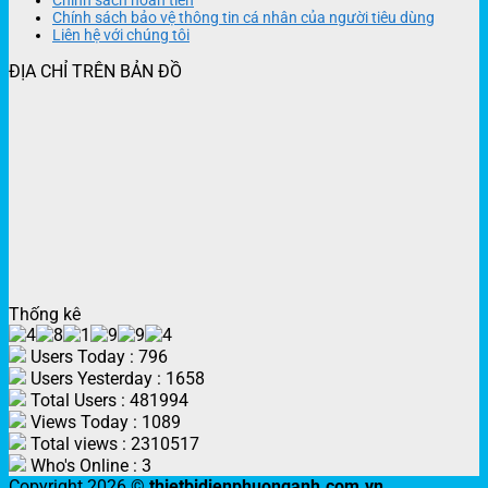
Chính sách hoàn tiền
Chính sách bảo vệ thông tin cá nhân của người tiêu dùng
Liên hệ với chúng tôi
ĐỊA CHỈ TRÊN BẢN ĐỒ
Thống kê
Users Today : 796
Users Yesterday : 1658
Total Users : 481994
Views Today : 1089
Total views : 2310517
Who's Online : 3
Copyright 2026 ©
thietbidienphuonganh.com.vn