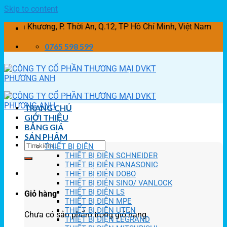
Skip to content
hương, P. Thời An, Q.12, TP Hồ Chí Minh, Việt Nam
0765 598 599
TRANG CHỦ
GIỚI THIỆU
BẢNG GIÁ
SẢN PHẨM
THIẾT BỊ ĐIỆN
THIẾT BỊ ĐIỆN SCHNEIDER
THIẾT BỊ ĐIỆN PANASONIC
THIẾT BỊ ĐIỆN DOBO
THIẾT BỊ ĐIỆN SINO/ VANLOCK
THIẾT BỊ ĐIỆN LS
Giỏ hàng
THIẾT BỊ ĐIỆN MPE
THIẾT BỊ ĐIỆN UTEN
Chưa có sản phẩm trong giỏ hàng.
THIẾT BỊ ĐIỆN LEGRAND