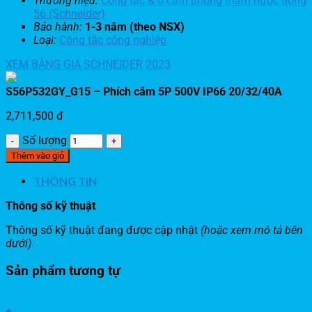
Thương hiệu:
Công tắc & ổ cắm phòng thấm nước dòng
56 (Schneider)
Bảo hành:
1-3 năm (theo NSX)
Loại:
Công tắc công nghiệp
XEM BẢNG GIÁ SCHNEIDER 2023
S56P532GY_G15 – Phích cắm 5P 500V IP66 20/32/40A
2,711,500
đ
Số lượng
Thêm vào giỏ
THÔNG TIN
Thông số kỹ thuật
Thông số kỹ thuật đang được cập nhật
(hoặc xem mô tả bên
dưới)
Sản phẩm tương tự
+