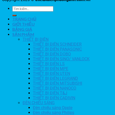
TRANG CHỦ
GIỚI THIỆU
BẢNG GIÁ
SẢN PHẨM
THIẾT BỊ ĐIỆN
THIẾT BỊ ĐIỆN SCHNEIDER
THIẾT BỊ ĐIỆN PANASONIC
THIẾT BỊ ĐIỆN DOBO
THIẾT BỊ ĐIỆN SINO/ VANLOCK
THIẾT BỊ ĐIỆN LS
THIẾT BỊ ĐIỆN MPE
THIẾT BỊ ĐIỆN UTEN
THIẾT BỊ ĐIỆN LEGRAND
THIẾT BỊ ĐIỆN MITSUBISHI
THIẾT BỊ ĐIỆN NANOCO
THIẾT BỊ ĐIỆN T&J
THIẾT BỊ ĐIỆN CADIVIN
ĐÈN CHIẾU SÁNG
Đèn chiếu sáng Opple
Đèn chiếu sáng Philips