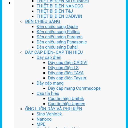
THIẾT BỊ ĐIỆN MITSUBISHI
THIẾT BỊ ĐIỆN NANOCO
THIẾT BỊ ĐIỆN T&J
THIẾT BỊ ĐIỆN CADIVIN
ĐÈN CHIẾU SÁNG
Đèn chiếu sáng Opple
Đèn chiếu sáng Philips
Đèn chiếu sáng Paragon
Đèn chiếu sáng Panasonic
Đèn chiếu sáng Duhal
DÂY CÁP ĐIỆN- CÁP TÍN HIỆU
Dây cáp điện
Dây cáp điện CADIVI
Dây cáp điện LS
Dây cáp điện TAYA
Dây cáp điện Taysin
Dây cáp mạng
Dây cáp mạng Commscope
Cáp tín hiệu
Cáp tín hiệu Unitek
Cáp tín hiệu Ugreen
ỐNG LUỒN DÂY VÀ PHỤ KIỆN
Sino Vanlock
Nanoco
MPE