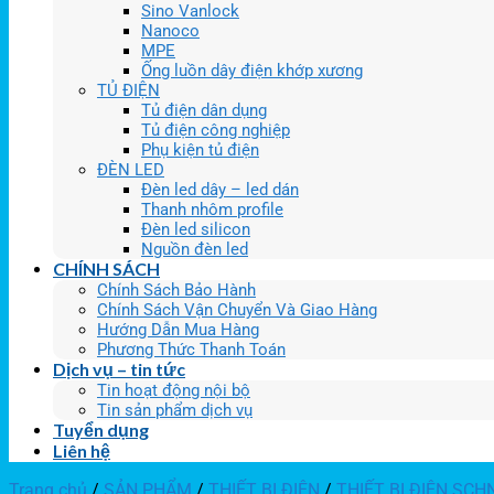
Sino Vanlock
Nanoco
MPE
Ống luồn dây điện khớp xương
TỦ ĐIỆN
Tủ điện dân dụng
Tủ điện công nghiệp
Phụ kiện tủ điện
ĐÈN LED
Đèn led dây – led dán
Thanh nhôm profile
Đèn led silicon
Nguồn đèn led
CHÍNH SÁCH
Chính Sách Bảo Hành
Chính Sách Vận Chuyển Và Giao Hàng
Hướng Dẫn Mua Hàng
Phương Thức Thanh Toán
Dịch vụ – tin tức
Tin hoạt động nội bộ
Tin sản phẩm dịch vụ
Tuyển dụng
Liên hệ
Trang chủ
/
SẢN PHẨM
/
THIẾT BỊ ĐIỆN
/
THIẾT BỊ ĐIỆN SCH