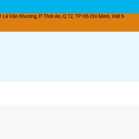
ương, P. Thời An, Q.12, TP Hồ Chí Minh, Việt Nam