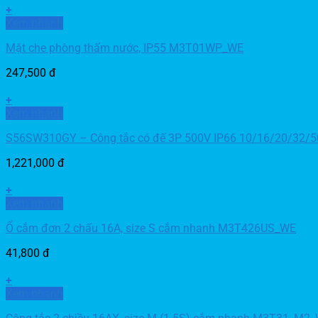
+
Xem nhanh
Mặt che phòng thấm nước, IP55 M3T01WP_WE
247,500
đ
+
Xem nhanh
S56SW310GY – Công tắc có đế 3P 500V IP66 10/16/20/32/
1,221,000
đ
+
Xem nhanh
Ổ cắm đơn 2 chấu 16A, size S cắm nhanh M3T426US_WE
41,800
đ
+
Xem nhanh