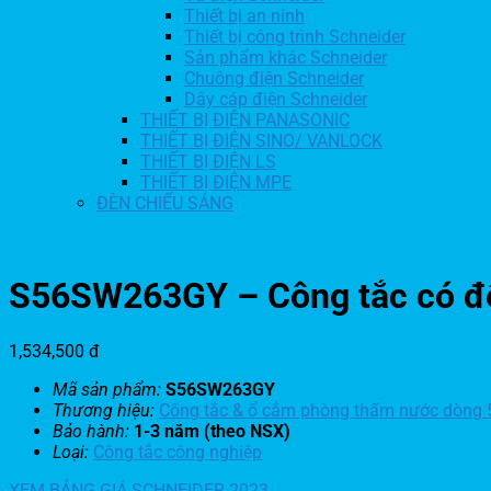
Thiết bị an ninh
Thiết bị công trình Schneider
Sản phẩm khác Schneider
Chuông điện Schneider
Dây cáp điện Schneider
THIẾT BỊ ĐIỆN PANASONIC
THIẾT BỊ ĐIỆN SINO/ VANLOCK
THIẾT BỊ ĐIỆN LS
THIẾT BỊ ĐIỆN MPE
ĐÈN CHIẾU SÁNG
S56SW263GY – Công tắc có đ
1,534,500
đ
Mã sản phẩm:
S56SW263GY
Thương hiệu:
Công tắc & ổ cắm phòng thấm nước dòng 5
Bảo hành:
1-3 năm (theo NSX)
Loại:
Công tắc công nghiệp
XEM BẢNG GIÁ SCHNEIDER 2023