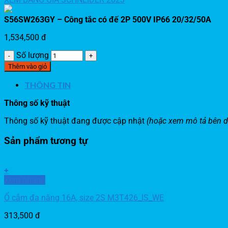
S56SW263GY – Công tắc có đế 2P 500V IP66 20/32/50A
1,534,500
đ
Số lượng
Thêm vào giỏ
THÔNG TIN
Thông số kỹ thuật
Thông số kỹ thuật đang được cập nhật
(hoặc xem mô tả bên d
Sản phẩm tương tự
+
Xem nhanh
Ổ cắm đa năng 16A, size 2S M3T426_IS_WE
313,500
đ