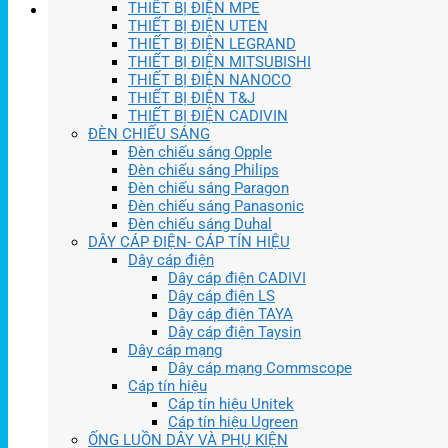
THIẾT BỊ ĐIỆN MPE
THIẾT BỊ ĐIỆN UTEN
THIẾT BỊ ĐIỆN LEGRAND
THIẾT BỊ ĐIỆN MITSUBISHI
THIẾT BỊ ĐIỆN NANOCO
THIẾT BỊ ĐIỆN T&J
THIẾT BỊ ĐIỆN CADIVIN
ĐÈN CHIẾU SÁNG
Đèn chiếu sáng Opple
Đèn chiếu sáng Philips
Đèn chiếu sáng Paragon
Đèn chiếu sáng Panasonic
Đèn chiếu sáng Duhal
DÂY CÁP ĐIỆN- CÁP TÍN HIỆU
Dây cáp điện
Dây cáp điện CADIVI
Dây cáp điện LS
Dây cáp điện TAYA
Dây cáp điện Taysin
Dây cáp mạng
Dây cáp mạng Commscope
Cáp tín hiệu
Cáp tín hiệu Unitek
Cáp tín hiệu Ugreen
ỐNG LUỒN DÂY VÀ PHỤ KIỆN