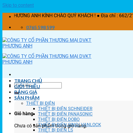
Skip to content
G ANH KÍNH CHÀO QUÝ KHÁCH ! ● Địa chỉ : 662/21 Lê Văn Kh
0765 598 599
TRANG CHỦ
GIỚI THIỆU
BẢNG GIÁ
SẢN PHẨM
THIẾT BỊ ĐIỆN
THIẾT BỊ ĐIỆN SCHNEIDER
Giỏ hàng
THIẾT BỊ ĐIỆN PANASONIC
THIẾT BỊ ĐIỆN DOBO
THIẾT BỊ ĐIỆN SINO/ VANLOCK
Chưa có sản phẩm trong giỏ hàng.
THIẾT BỊ ĐIỆN LS