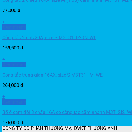
Công tắc 2 chiều 16AX, size M (1.5S) cắm nhanh M3T31_M2
77,000
đ
+
Xem nhanh
Công tắc 2 cực 20A, size S M3T31_D20N_WE
159,500
đ
+
Xem nhanh
Công tắc trung gian 16AX, size S M3T31_IM_WE
264,000
đ
+
Xem nhanh
Bổ ổ cắm đôi 3 chấu 16A có công tắc cắm nhanh M3T_SIS_W
176,000
đ
CÔNG TY CỔ PHẦN THƯƠNG MẠI DVKT PHƯƠNG ANH