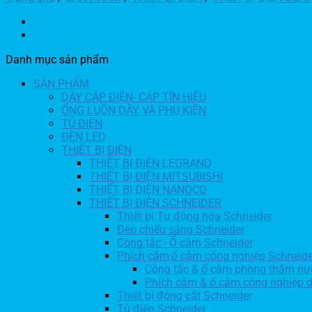
Danh mục sản phẩm
SẢN PHẨM
DÂY CÁP ĐIỆN- CÁP TÍN HIỆU
ỐNG LUỒN DÂY VÀ PHỤ KIỆN
TỦ ĐIỆN
ĐÈN LED
THIẾT BỊ ĐIỆN
THIẾT BỊ ĐIỆN LEGRAND
THIẾT BỊ ĐIỆN MITSUBISHI
THIẾT BỊ ĐIỆN NANOCO
THIẾT BỊ ĐIỆN SCHNEIDER
Thiết bị Tự động hóa Schneider
Đèn chiếu sáng Schneider
Công tắc - Ổ cắm Schneider
Phích cắm,ổ cắm công nghiệp Schneide
Công tắc & ổ cắm phòng thấm nư
Phích cắm & ổ cắm công nghiệp 
Thiết bị đóng cắt Schneider
Tủ điện Schneider