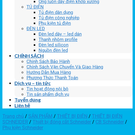
Ống luồn dây điện khớp xương
TỦ ĐIỆN
Tủ điện dân dụng
Tủ điện công nghiệp
Phụ kiện tủ điện
ĐÈN LED
Đèn led dây – led dán
Thanh nhôm profile
Đèn led silicon
Nguồn đèn led
CHÍNH SÁCH
Chính Sách Bảo Hành
Chính Sách Vận Chuyển Và Giao Hàng
Hướng Dẫn Mua Hàng
Phương Thức Thanh Toán
Dịch vụ – tin tức
Tin hoạt động nội bộ
Tin sản phẩm dịch vụ
Tuyển dụng
Liên hệ
Trang chủ
/
SẢN PHẨM
/
THIẾT BỊ ĐIỆN
/
THIẾT BỊ ĐIỆN
SCHNEIDER
/
Thiết bị đóng cắt Schneider
/
CB Schneider
/
Phụ kiện Schneider