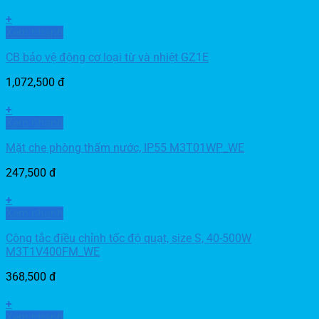
+
Xem nhanh
CB bảo vệ động cơ loại từ và nhiệt GZ1E
1,072,500
đ
+
Xem nhanh
Mặt che phòng thấm nước, IP55 M3T01WP_WE
247,500
đ
+
Xem nhanh
Công tắc điều chỉnh tốc độ quạt, size S, 40-500W
M3T1V400FM_WE
368,500
đ
+
Xem nhanh