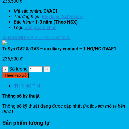
236,500
đ
Mã sản phẩm:
GVAE1
Thương hiệu:
Phụ kiện (Schneider)
Bảo hành:
1-3 năm (Theo NSX)
Loại:
Sản phẩm khác
XEM BẢNG GIÁ SCHNEIDER 2023
TeSys GV2 & GV3 – auxiliary contact – 1 NO/NC GVAE1
236,500
đ
Số lượng
Thêm vào giỏ
THÔNG TIN
Thông số kỹ thuật
Thông số kỹ thuật đang được cập nhật
(hoặc xem mô tả bên
dưới)
Sản phẩm tương tự