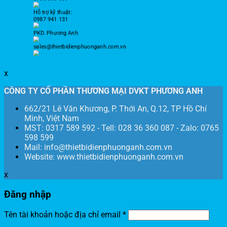
Hỗ trợ kỹ thuật:
0987 941 131
PKD. Phương Anh
sales@thietbidienphuonganh.com.vn
x
CÔNG TY CỔ PHẦN THƯƠNG MẠI DVKT PHƯƠNG ANH
662/21 Lê Văn Khương, P. Thới An, Q.12, TP Hồ Chí
Minh, Việt Nam
MST: 0317 589 592 - Tell: 028 36 360 087 - Zalo: 0765
598 599
Mail: info@thietbidienphuonganh.com.vn
Website: www.thietbidienphuonganh.com.vn
x
Đăng nhập
Tên tài khoản hoặc địa chỉ email
*