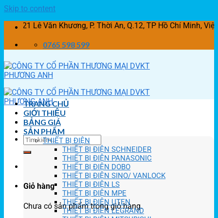
Skip to content
Lê Văn Khương, P. Thời An, Q.12, TP Hồ Chí Minh, Việt Na
0765 598 599
TRANG CHỦ
GIỚI THIỆU
BẢNG GIÁ
SẢN PHẨM
THIẾT BỊ ĐIỆN
THIẾT BỊ ĐIỆN SCHNEIDER
THIẾT BỊ ĐIỆN PANASONIC
THIẾT BỊ ĐIỆN DOBO
THIẾT BỊ ĐIỆN SINO/ VANLOCK
THIẾT BỊ ĐIỆN LS
Giỏ hàng
THIẾT BỊ ĐIỆN MPE
THIẾT BỊ ĐIỆN UTEN
Chưa có sản phẩm trong giỏ hàng.
THIẾT BỊ ĐIỆN LEGRAND