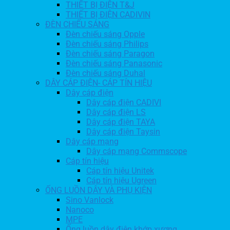
THIẾT BỊ ĐIỆN T&J
THIẾT BỊ ĐIỆN CADIVIN
ĐÈN CHIẾU SÁNG
Đèn chiếu sáng Opple
Đèn chiếu sáng Philips
Đèn chiếu sáng Paragon
Đèn chiếu sáng Panasonic
Đèn chiếu sáng Duhal
DÂY CÁP ĐIỆN- CÁP TÍN HIỆU
Dây cáp điện
Dây cáp điện CADIVI
Dây cáp điện LS
Dây cáp điện TAYA
Dây cáp điện Taysin
Dây cáp mạng
Dây cáp mạng Commscope
Cáp tín hiệu
Cáp tín hiệu Unitek
Cáp tín hiệu Ugreen
ỐNG LUỒN DÂY VÀ PHỤ KIỆN
Sino Vanlock
Nanoco
MPE
Ống luồn dây điện khớp xương