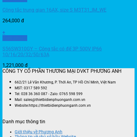
Công tắc trung gian 16AX, size S M3T31_IM_WE
264,000
đ
+
Xem nhanh
S56SW310GY – Công tắc có đế 3P 500V IP66
10/16/20/32/50/63A
1,221,000
đ
CÔNG TY CỔ PHẦN THƯƠNG MẠI DVKT PHƯƠNG ANH
662/21 Lê Văn Khương, P. Thới An, TP Hồ Chí Minh, Việt Nam
MST: 0317 589 592
Tel: 028 36 360 087 - Zalo: 0765 598 599
Mail: sales@thietbidienphuonganh.com.vn
Website:https://thietbidienphuonganh.com.vn
Danh mục thông tin
Giới thiệu về Phương Anh
Thông tin về chủ sở hữu Website