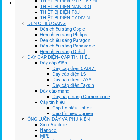
THIẾT BỊ ĐIỆN MITSUBISHI
THIẾT BỊ ĐIỆN NANOCO
THIẾT BỊ ĐIỆN T&J
THIẾT BỊ ĐIỆN CADIVIN
ĐÈN CHIẾU SÁNG
Đèn chiếu sáng Opple
Đèn chiếu sáng Philips
Đèn chiếu sáng Paragon
Đèn chiếu sáng Panasonic
Đèn chiếu sáng Duhal
DÂY CÁP ĐIỆN- CÁP TÍN HIỆU
Dây cáp điện
Dây cáp điện CADIVI
Dây cáp điện LS
Dây cáp điện TAYA
Dây cáp điện Taysin
Dây cáp mạng
Dây cáp mạng Commscope
Cáp tín hiệu
Cáp tín hiệu Unitek
Cáp tín hiệu Ugreen
ỐNG LUỒN DÂY VÀ PHỤ KIỆN
Sino Vanlock
Nanoco
MPE