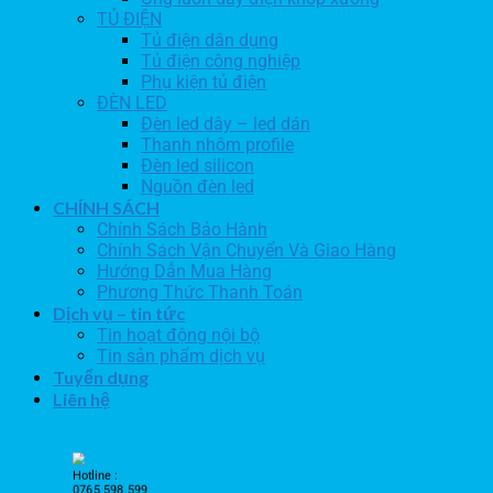
TỦ ĐIỆN
Tủ điện dân dụng
Tủ điện công nghiệp
Phụ kiện tủ điện
ĐÈN LED
Đèn led dây – led dán
Thanh nhôm profile
Đèn led silicon
Nguồn đèn led
CHÍNH SÁCH
Chính Sách Bảo Hành
Chính Sách Vận Chuyển Và Giao Hàng
Hướng Dẫn Mua Hàng
Phương Thức Thanh Toán
Dịch vụ – tin tức
Tin hoạt động nội bộ
Tin sản phẩm dịch vụ
Tuyển dụng
Liên hệ
Hotline :
0765 598 599