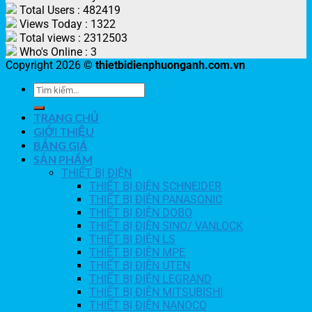
Total Users : 482419
Views Today : 1322
Total views : 2312503
Who's Online : 3
Copyright 2026 ©
thietbidienphuonganh.com.vn
TRANG CHỦ
GIỚI THIỆU
BẢNG GIÁ
SẢN PHẨM
THIẾT BỊ ĐIỆN
THIẾT BỊ ĐIỆN SCHNEIDER
THIẾT BỊ ĐIỆN PANASONIC
THIẾT BỊ ĐIỆN DOBO
THIẾT BỊ ĐIỆN SINO/ VANLOCK
THIẾT BỊ ĐIỆN LS
THIẾT BỊ ĐIỆN MPE
THIẾT BỊ ĐIỆN UTEN
THIẾT BỊ ĐIỆN LEGRAND
THIẾT BỊ ĐIỆN MITSUBISHI
THIẾT BỊ ĐIỆN NANOCO