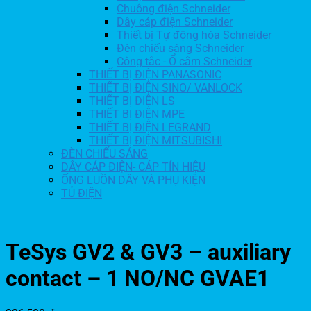
Chuông điện Schneider
Dây cáp điện Schneider
Thiết bị Tự động hóa Schneider
Đèn chiếu sáng Schneider
Công tắc - Ổ cắm Schneider
THIẾT BỊ ĐIỆN PANASONIC
THIẾT BỊ ĐIỆN SINO/ VANLOCK
THIẾT BỊ ĐIỆN LS
THIẾT BỊ ĐIỆN MPE
THIẾT BỊ ĐIỆN LEGRAND
THIẾT BỊ ĐIỆN MITSUBISHI
ĐÈN CHIẾU SÁNG
DÂY CÁP ĐIỆN- CÁP TÍN HIỆU
ỐNG LUỒN DÂY VÀ PHỤ KIỆN
TỦ ĐIỆN
TeSys GV2 & GV3 – auxiliary
contact – 1 NO/NC GVAE1