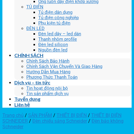
Ống luồn dây điện khớp xương
TỦ ĐIỆN
Tủ điện dân dụng
Tủ điện công nghiệp
Phụ kiện tủ điện
ĐÈN LED
Đèn led dây – led dán
Thanh nhôm profile
Đèn led silicon
Nguồn đèn led
CHÍNH SÁCH
Chính Sách Bảo Hành
Chính Sách Vận Chuyển Và Giao Hàng
Hướng Dẫn Mua Hàng
Phương Thức Thanh Toán
Dịch vụ – tin tức
Tin hoạt động nội bộ
Tin sản phẩm dịch vụ
Tuyển dụng
Liên hệ
Trang chủ
/
SẢN PHẨM
/
THIẾT BỊ ĐIỆN
/
THIẾT BỊ ĐIỆN
SCHNEIDER
/
Đèn chiếu sáng Schneider
/
Đèn báo không
Schneider