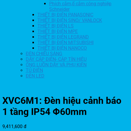
Phích cắm,ổ cắm công nghiệp
Schneider
THIẾT BỊ ĐIỆN PANASONIC
THIẾT BỊ ĐIỆN SINO/ VANLOCK
THIẾT BỊ ĐIỆN LS
THIẾT BỊ ĐIỆN MPE
THIẾT BỊ ĐIỆN LEGRAND
THIẾT BỊ ĐIỆN MITSUBISHI
THIẾT BỊ ĐIỆN NANOCO
ĐÈN CHIẾU SÁNG
DÂY CÁP ĐIỆN- CÁP TÍN HIỆU
ỐNG LUỒN DÂY VÀ PHỤ KIỆN
TỦ ĐIỆN
ĐÈN LED
XVC6M1: Đèn hiệu cảnh báo
1 tầng IP54 Φ60mm
9,411,600
đ