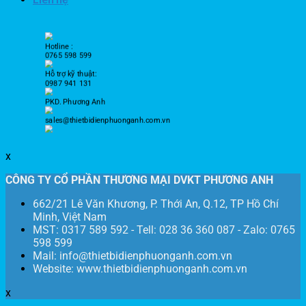
Hotline :
0765 598 599
Hỗ trợ kỹ thuật:
0987 941 131
PKD. Phương Anh
sales@thietbidienphuonganh.com.vn
x
CÔNG TY CỔ PHẦN THƯƠNG MẠI DVKT PHƯƠNG ANH
662/21 Lê Văn Khương, P. Thới An, Q.12, TP Hồ Chí
Minh, Việt Nam
MST: 0317 589 592 - Tell: 028 36 360 087 - Zalo: 0765
598 599
Mail: info@thietbidienphuonganh.com.vn
Website: www.thietbidienphuonganh.com.vn
x