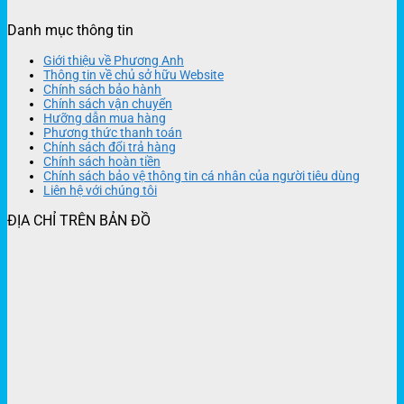
Danh mục thông tin
Giới thiệu về Phương Anh
Thông tin về chủ sở hữu Website
Chính sách bảo hành
Chính sách vận chuyển
Hưỡng dẫn mua hàng
Phương thức thanh toán
Chính sách đổi trả hàng
Chính sách hoàn tiền
Chính sách bảo vệ thông tin cá nhân của người tiêu dùng
Liên hệ với chúng tôi
ĐỊA CHỈ TRÊN BẢN ĐỒ