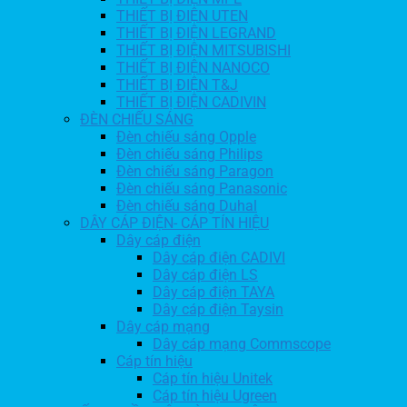
THIẾT BỊ ĐIỆN UTEN
THIẾT BỊ ĐIỆN LEGRAND
THIẾT BỊ ĐIỆN MITSUBISHI
THIẾT BỊ ĐIỆN NANOCO
THIẾT BỊ ĐIỆN T&J
THIẾT BỊ ĐIỆN CADIVIN
ĐÈN CHIẾU SÁNG
Đèn chiếu sáng Opple
Đèn chiếu sáng Philips
Đèn chiếu sáng Paragon
Đèn chiếu sáng Panasonic
Đèn chiếu sáng Duhal
DÂY CÁP ĐIỆN- CÁP TÍN HIỆU
Dây cáp điện
Dây cáp điện CADIVI
Dây cáp điện LS
Dây cáp điện TAYA
Dây cáp điện Taysin
Dây cáp mạng
Dây cáp mạng Commscope
Cáp tín hiệu
Cáp tín hiệu Unitek
Cáp tín hiệu Ugreen