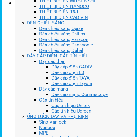
THIẾT BỊ ĐIỆN MITSUBISHI
THIẾT BỊ ĐIỆN NANOCO
THIẾT BỊ ĐIỆN T&J
THIẾT BỊ ĐIỆN CADIVIN
ĐÈN CHIẾU SÁNG
Đèn chiếu sáng Opple
Đèn chiếu sáng Philips
Đèn chiếu sáng Paragon
Đèn chiếu sáng Panasonic
Đèn chiếu sáng Duhal
DÂY CÁP ĐIỆN- CÁP TÍN HIỆU
Dây cáp điện
Dây cáp điện CADIVI
Dây cáp điện LS
Dây cáp điện TAYA
Dây cáp điện Taysin
Dây cáp mạng
Dây cáp mạng Commscope
Cáp tín hiệu
Cáp tín hiệu Unitek
Cáp tín hiệu Ugreen
ỐNG LUỒN DÂY VÀ PHỤ KIỆN
Sino Vanlock
Nanoco
MPE