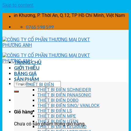
Skip to content
 Khương, P. Thời An, Q.12, TP Hồ Chí Minh, Việt Nam
0765 598 599
TRANG CHỦ
GIỚI THIỆU
BẢNG GIÁ
SẢN PHẨM
THIẾT BỊ ĐIỆN
THIẾT BỊ ĐIỆN SCHNEIDER
THIẾT BỊ ĐIỆN PANASONIC
THIẾT BỊ ĐIỆN DOBO
THIẾT BỊ ĐIỆN SINO/ VANLOCK
THIẾT BỊ ĐIỆN LS
Giỏ hàng
THIẾT BỊ ĐIỆN MPE
THIẾT BỊ ĐIỆN UTEN
Chưa có sản phẩm trong giỏ hàng.
THIẾT BỊ ĐIỆN LEGRAND