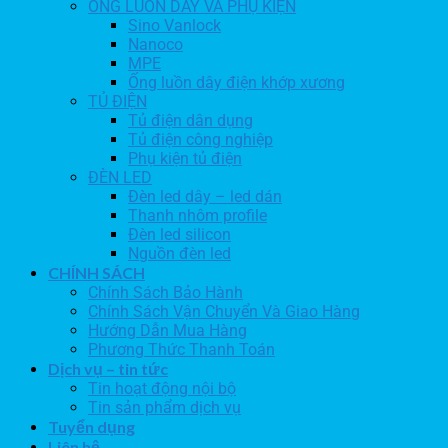
ỐNG LUỒN DÂY VÀ PHỤ KIỆN
Sino Vanlock
Nanoco
MPE
Ống luồn dây điện khớp xương
TỦ ĐIỆN
Tủ điện dân dụng
Tủ điện công nghiệp
Phụ kiện tủ điện
ĐÈN LED
Đèn led dây – led dán
Thanh nhôm profile
Đèn led silicon
Nguồn đèn led
CHÍNH SÁCH
Chính Sách Bảo Hành
Chính Sách Vận Chuyển Và Giao Hàng
Hướng Dẫn Mua Hàng
Phương Thức Thanh Toán
Dịch vụ – tin tức
Tin hoạt động nội bộ
Tin sản phẩm dịch vụ
Tuyển dụng
Liên hệ