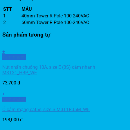
STT
MẪU
1
40mm Tower R Pole 100-240VAC
2
60mm Tower R Pole 100-240VAC
Sản phẩm tương tự
+
Xem nhanh
Nút nhấn chuông 10A, size E (3S) cắm nhanh
M3T31_HBP_WE
73,700
đ
+
Xem nhanh
Ổ cắm mạng cat5e, size S M3T1RJ5M_WE
198,000
đ