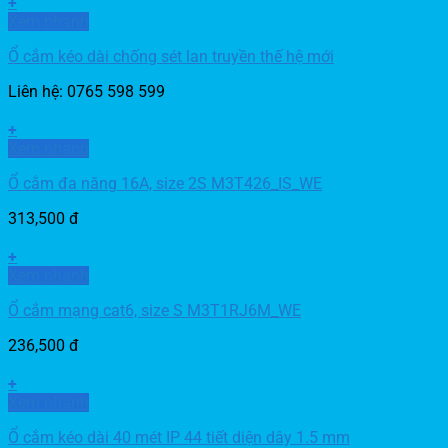
+
Xem nhanh
Ổ cắm kéo dài chống sét lan truyền thế hệ mới
Liên hệ: 0765 598 599
+
Xem nhanh
Ổ cắm đa năng 16A, size 2S M3T426_IS_WE
313,500
đ
+
Xem nhanh
Ổ cắm mạng cat6, size S M3T1RJ6M_WE
236,500
đ
+
Xem nhanh
Ổ cắm kéo dài 40 mét IP 44 tiết diện dây 1.5 mm