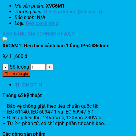
Mã sản phẩm:
XVC6M1
Thương hiệu:
Đèn báo không (Schneider)
Bảo hành:
N/A
Loại:
Đèn báo không
XEM BẢNG GIÁ SCHNEIDER 2023
XVC6M1: Đèn hiệu cảnh báo 1 tầng IP54 Φ60mm
9,411,600
đ
Số lượng
Thêm vào giỏ
THÔNG TIN
Thông số kỹ thuật
– Bảo vệ chống giật theo tiêu chuẩn quốc tế:
– IEC 61140, IEC 60947-1 và IEC 60947-5-1
– Điện áp tiêu thụ: 24Vac/dc, 120Vac, 230Vac
– Từ 2-4 phần tử, có chỉ định phần tử cảnh báo.
Các dòng sản phẩm