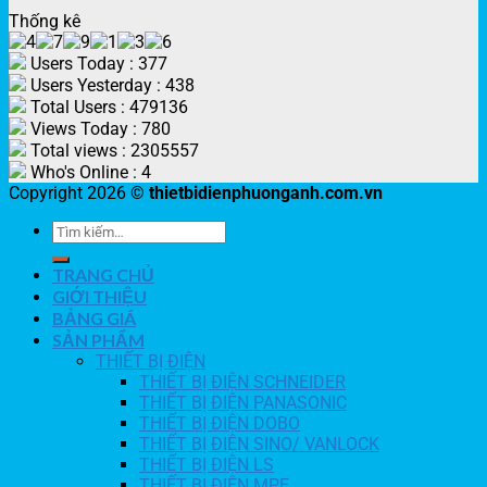
Thống kê
Users Today : 377
Users Yesterday : 438
Total Users : 479136
Views Today : 780
Total views : 2305557
Who's Online : 4
Copyright 2026 ©
thietbidienphuonganh.com.vn
TRANG CHỦ
GIỚI THIỆU
BẢNG GIÁ
SẢN PHẨM
THIẾT BỊ ĐIỆN
THIẾT BỊ ĐIỆN SCHNEIDER
THIẾT BỊ ĐIỆN PANASONIC
THIẾT BỊ ĐIỆN DOBO
THIẾT BỊ ĐIỆN SINO/ VANLOCK
THIẾT BỊ ĐIỆN LS
THIẾT BỊ ĐIỆN MPE