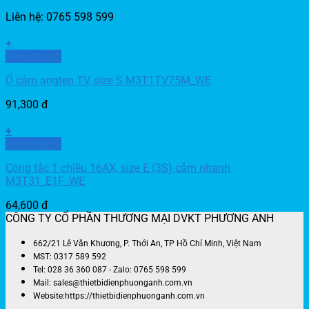
Liên hệ: 0765 598 599
+
Xem nhanh
Ổ cắm angten TV, size S M3T1TV75M_WE
91,300
đ
+
Xem nhanh
Công tắc 1 chiều 16AX, size E (3S) cắm nhanh
M3T31_E1F_WE
64,600
đ
CÔNG TY CỔ PHẦN THƯƠNG MẠI DVKT PHƯƠNG ANH
662/21 Lê Văn Khương, P. Thới An, TP Hồ Chí Minh, Việt Nam
MST: 0317 589 592
Tel: 028 36 360 087 - Zalo: 0765 598 599
Mail: sales@thietbidienphuonganh.com.vn
Website:https://thietbidienphuonganh.com.vn