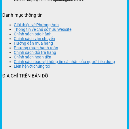
Website:https://thietbidienphuonganh.com.vn
Danh mục thông tin
Giới thiệu về Phương Anh
Thông tin về chủ sở hữu Website
Chính sách bảo hành
Chính sách vận chuyển
Hưỡng dẫn mua hàng
Phương thức thanh toán
Chính sách đổi trả hàng
Chính sách hoàn tiền
Chính sách bảo vệ thông tin cá nhân của người tiêu dùng
Liên hệ với chúng tôi
ĐỊA CHỈ TRÊN BẢN ĐỒ