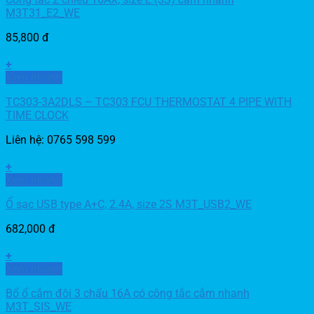
M3T31_E2_WE
85,800
đ
+
Xem nhanh
TC303-3A2DLS – TC303 FCU THERMOSTAT 4 PIPE WITH
TIME CLOCK
Liên hệ: 0765 598 599
+
Xem nhanh
Ổ sạc USB type A+C, 2.4A, size 2S M3T_USB2_WE
682,000
đ
+
Xem nhanh
Bổ ổ cắm đôi 3 chấu 16A có công tắc cắm nhanh
M3T_SIS_WE