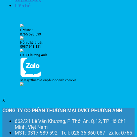
Liên hệ
Hotline :
0765 598 599
Hỗ trợ kỹ thuật:
0987 941 131
PKD. Phương Anh
sales@thietbidienphuonganh.com.vn
x
CÔNG TY CỔ PHẦN THƯƠNG MẠI DVKT PHƯƠNG ANH
662/21 Lê Văn Khương, P. Thới An, Q.12, TP Hồ Chí
Minh, Việt Nam
MST: 0317 589 592 - Tell: 028 36 360 087 - Zalo: 0765