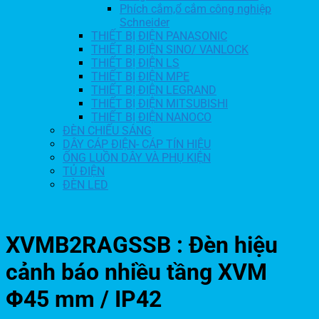
Phích cắm,ổ cắm công nghiệp
Schneider
THIẾT BỊ ĐIỆN PANASONIC
THIẾT BỊ ĐIỆN SINO/ VANLOCK
THIẾT BỊ ĐIỆN LS
THIẾT BỊ ĐIỆN MPE
THIẾT BỊ ĐIỆN LEGRAND
THIẾT BỊ ĐIỆN MITSUBISHI
THIẾT BỊ ĐIỆN NANOCO
ĐÈN CHIẾU SÁNG
DÂY CÁP ĐIỆN- CÁP TÍN HIỆU
ỐNG LUỒN DÂY VÀ PHỤ KIỆN
TỦ ĐIỆN
ĐÈN LED
XVMB2RAGSSB : Đèn hiệu
cảnh báo nhiều tầng XVM
Φ45 mm / IP42