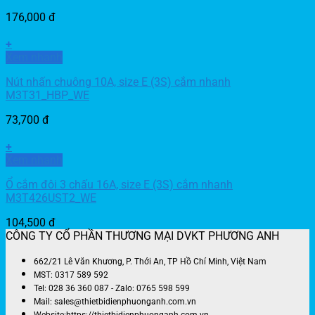
176,000
đ
+
Xem nhanh
Nút nhấn chuông 10A, size E (3S) cắm nhanh
M3T31_HBP_WE
73,700
đ
+
Xem nhanh
Ổ cắm đôi 3 chấu 16A, size E (3S) cắm nhanh
M3T426UST2_WE
104,500
đ
CÔNG TY CỔ PHẦN THƯƠNG MẠI DVKT PHƯƠNG ANH
662/21 Lê Văn Khương, P. Thới An, TP Hồ Chí Minh, Việt Nam
MST: 0317 589 592
Tel: 028 36 360 087 - Zalo: 0765 598 599
Mail: sales@thietbidienphuonganh.com.vn