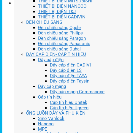
THIẾT BỊ ĐIỆN MITSUBISHI
THIẾT BỊ ĐIỆN NANOCO
THIẾT BỊ ĐIỆN T&J
THIẾT BỊ ĐIỆN CADIVIN
ĐÈN CHIẾU SÁNG
Đèn chiếu sáng Opple
Đèn chiếu sáng Philips
Đèn chiếu sáng Paragon
Đèn chiếu sáng Panasonic
Đèn chiếu sáng Duhal
DÂY CÁP ĐIỆN- CÁP TÍN HIỆU
Dây cáp điện
Dây cáp điện CADIVI
Dây cáp điện LS
Dây cáp điện TAYA
Dây cáp điện Taysin
Dây cáp mạng
Dây cáp mạng Commscope
Cáp tín hiệu
Cáp tín hiệu Unitek
Cáp tín hiệu Ugreen
ỐNG LUỒN DÂY VÀ PHỤ KIỆN
Sino Vanlock
Nanoco
MPE