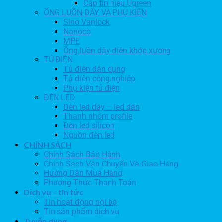
Cáp tín hiệu Ugreen
ỐNG LUỒN DÂY VÀ PHỤ KIỆN
Sino Vanlock
Nanoco
MPE
Ống luồn dây điện khớp xương
TỦ ĐIỆN
Tủ điện dân dụng
Tủ điện công nghiệp
Phụ kiện tủ điện
ĐÈN LED
Đèn led dây – led dán
Thanh nhôm profile
Đèn led silicon
Nguồn đèn led
CHÍNH SÁCH
Chính Sách Bảo Hành
Chính Sách Vận Chuyển Và Giao Hàng
Hướng Dẫn Mua Hàng
Phương Thức Thanh Toán
Dịch vụ – tin tức
Tin hoạt động nội bộ
Tin sản phẩm dịch vụ
Tuyển dụng