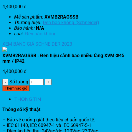
4,400,000
đ
Mã sản phẩm:
XVMB2RAGSSB
Thương hiệu:
Đèn báo không (Schneider)
Bảo hành:
N/A
Loại:
Đèn báo không
XEM BẢNG GIÁ SCHNEIDER 2023
XVMB2RAGSSB : Đèn hiệu cảnh báo nhiều tầng XVM Φ45
mm / IP42
4,400,000
đ
Số lượng
Thêm vào giỏ
THÔNG TIN
Thông số kỹ thuật
– Bảo vệ chống giật theo tiêu chuẩn quốc tế:
– IEC 61140, IEC 60947-1 và IEC 60947-5-1
– Điện áp tiêu thụ: 24Vac/dc, 120Vac, 230Vac