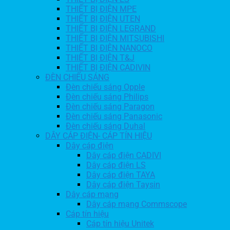
THIẾT BỊ ĐIỆN MPE
THIẾT BỊ ĐIỆN UTEN
THIẾT BỊ ĐIỆN LEGRAND
THIẾT BỊ ĐIỆN MITSUBISHI
THIẾT BỊ ĐIỆN NANOCO
THIẾT BỊ ĐIỆN T&J
THIẾT BỊ ĐIỆN CADIVIN
ĐÈN CHIẾU SÁNG
Đèn chiếu sáng Opple
Đèn chiếu sáng Philips
Đèn chiếu sáng Paragon
Đèn chiếu sáng Panasonic
Đèn chiếu sáng Duhal
DÂY CÁP ĐIỆN- CÁP TÍN HIỆU
Dây cáp điện
Dây cáp điện CADIVI
Dây cáp điện LS
Dây cáp điện TAYA
Dây cáp điện Taysin
Dây cáp mạng
Dây cáp mạng Commscope
Cáp tín hiệu
Cáp tín hiệu Unitek