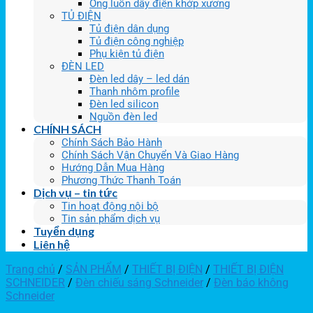
Ống luồn dây điện khớp xương
TỦ ĐIỆN
Tủ điện dân dụng
Tủ điện công nghiệp
Phụ kiện tủ điện
ĐÈN LED
Đèn led dây – led dán
Thanh nhôm profile
Đèn led silicon
Nguồn đèn led
CHÍNH SÁCH
Chính Sách Bảo Hành
Chính Sách Vận Chuyển Và Giao Hàng
Hướng Dẫn Mua Hàng
Phương Thức Thanh Toán
Dịch vụ – tin tức
Tin hoạt động nội bộ
Tin sản phẩm dịch vụ
Tuyển dụng
Liên hệ
Trang chủ
/
SẢN PHẨM
/
THIẾT BỊ ĐIỆN
/
THIẾT BỊ ĐIỆN
SCHNEIDER
/
Đèn chiếu sáng Schneider
/
Đèn báo không
Schneider