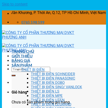
Skip to content
n Khương, P. Thời An, Q.12, TP Hồ Chí Minh, Việt Nam
0765 598 599
TRANG CHỦ
GIỚI THIỆU
BẢNG GIÁ
SẢN PHẨM
THIẾT BỊ ĐIỆN
THIẾT BỊ ĐIỆN SCHNEIDER
THIẾT BỊ ĐIỆN PANASONIC
THIẾT BỊ ĐIỆN DOBO
THIẾT BỊ ĐIỆN SINO/ VANLOCK
THIẾT BỊ ĐIỆN LS
Giỏ hàng
THIẾT BỊ ĐIỆN MPE
THIẾT BỊ ĐIỆN UTEN
Chưa có sản phẩm trong giỏ hàng.
THIẾT BỊ ĐIỆN LEGRAND