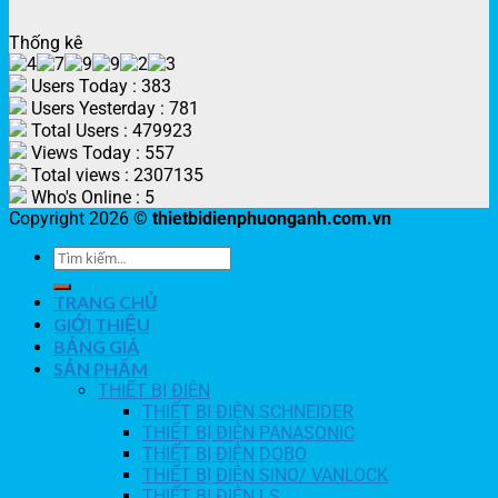
Thống kê
Users Today : 383
Users Yesterday : 781
Total Users : 479923
Views Today : 557
Total views : 2307135
Who's Online : 5
Copyright 2026 ©
thietbidienphuonganh.com.vn
TRANG CHỦ
GIỚI THIỆU
BẢNG GIÁ
SẢN PHẨM
THIẾT BỊ ĐIỆN
THIẾT BỊ ĐIỆN SCHNEIDER
THIẾT BỊ ĐIỆN PANASONIC
THIẾT BỊ ĐIỆN DOBO
THIẾT BỊ ĐIỆN SINO/ VANLOCK
THIẾT BỊ ĐIỆN LS