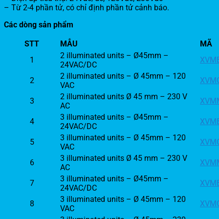
– Từ 2-4 phần tử, có chỉ định phần tử cảnh báo.
Các dòng sản phẩm
STT
MẪU
MÃ
2 illuminated units – Ø45mm –
1
XVM
24VAC/DC
2 illuminated units – Ø 45mm – 120
2
XVM
VAC
2 illuminated units Ø 45 mm – 230 V
3
XVM
AC
3 illuminated units – Ø45mm –
4
XVM
24VAC/DC
3 illuminated units – Ø 45mm – 120
5
XVM
VAC
3 illuminated units Ø 45 mm – 230 V
6
XVM
AC
3 illuminated units – Ø45mm –
7
XVM
24VAC/DC
3 illuminated units – Ø 45mm – 120
8
XVM
VAC