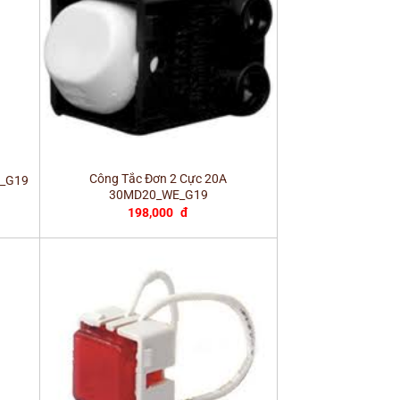
+
Công Tắc Đơn 2 Cực 20A
J_G19
30MD20_WE_G19
198,000
đ