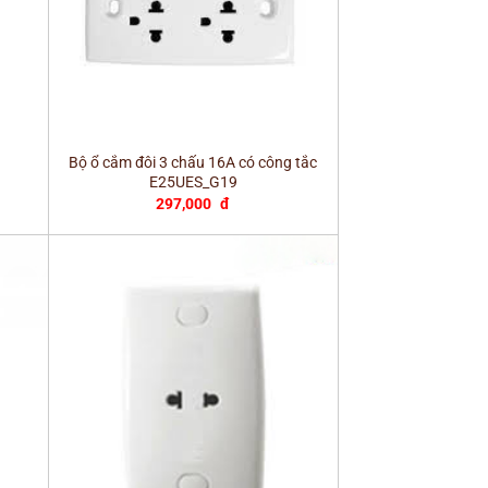
+
Bộ ổ cắm đôi 3 chấu 16A có công tắc
E25UES_G19
297,000
đ