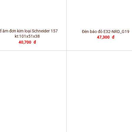
+
ế âm đơn kim loại Schneider 157
Đèn báo đỏ E32-NRD_G19
kt:101x51x38
47,300
đ
40,700
đ
+