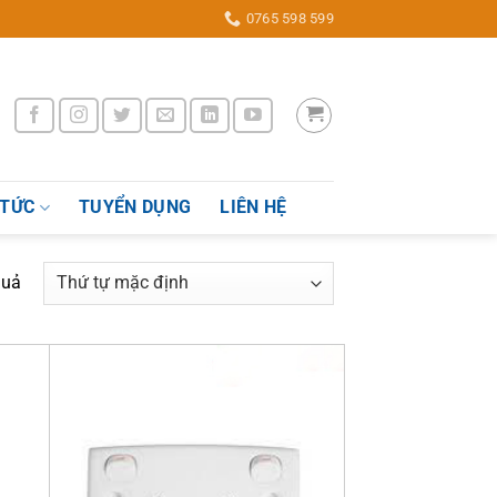
0765 598 599
 TỨC
TUYỂN DỤNG
LIÊN HỆ
quả