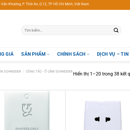
P. Thời An, Q.12, TP Hồ Chí Minh, Việt Nam
G GIÁ
SẢN PHẨM
CHÍNH SÁCH
DỊCH VỤ – TIN
IỆN SCHNEIDER
/
CÔNG TẮC - Ổ CẮM SCHNEIDER
Hiển thị 1–20 trong 38 kết 