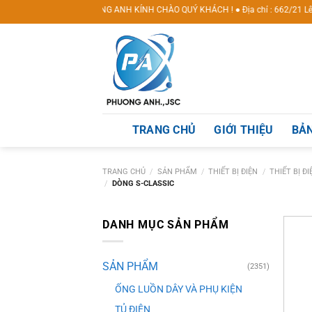
Skip
 DVKT PHƯƠNG ANH KÍNH CHÀO QUÝ KHÁCH ! ● Địa chỉ : 662/21 Lê Văn Khương, 
to
content
TRANG CHỦ
GIỚI THIỆU
BẢN
TRANG CHỦ
/
SẢN PHẨM
/
THIẾT BỊ ĐIỆN
/
THIẾT BỊ Đ
/
DÒNG S-CLASSIC
DANH MỤC SẢN PHẨM
SẢN PHẨM
(2351)
ỐNG LUỒN DÂY VÀ PHỤ KIỆN
TỦ ĐIỆN