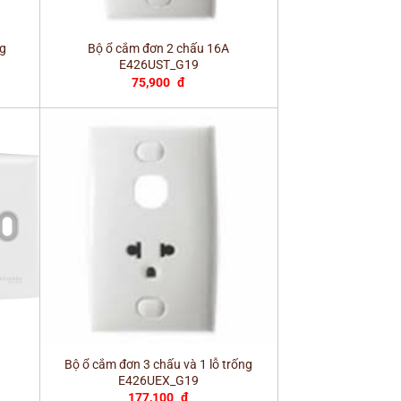
+
ng
Bộ ổ cắm đơn 2 chấu 16A
E426UST_G19
75,900
đ
+
Bộ ổ cắm đơn 3 chấu và 1 lỗ trống
E426UEX_G19
177,100
đ