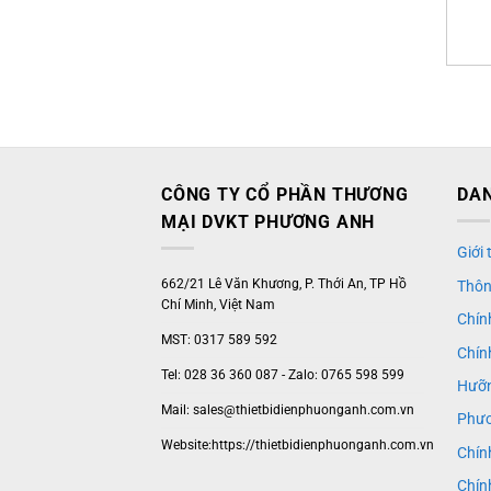
CÔNG TY CỔ PHẦN THƯƠNG
DAN
MẠI DVKT PHƯƠNG ANH
Giới
662/21 Lê Văn Khương, P. Thới An, TP Hồ
Thôn
Chí Minh, Việt Nam
Chín
MST: 0317 589 592
Chín
Tel: 028 36 360 087 - Zalo: 0765 598 599
Hưỡn
Mail: sales@thietbidienphuonganh.com.vn
Phươ
Website:https://thietbidienphuonganh.com.vn
Chín
Chín