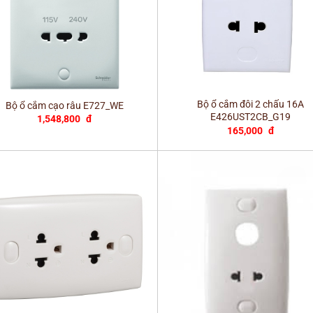
+
Bộ ổ cắm đôi 2 chấu 16A
Bộ ổ cắm cạo râu E727_WE
E426UST2CB_G19
1,548,800
đ
165,000
đ