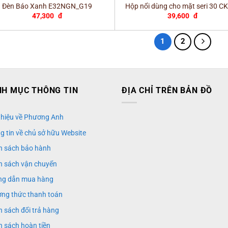
Đèn Báo Xanh E32NGN_G19
Hộp nổi dùng cho mặt seri 30 C
47,300
đ
39,600
đ
1
2
H MỤC THÔNG TIN
ĐỊA CHỈ TRÊN BẢN ĐỒ
 thiệu về Phương Anh
g tin về chủ sở hữu Website
h sách bảo hành
h sách vận chuyển
g dẫn mua hàng
ng thức thanh toán
h sách đổi trả hàng
h sách hoàn tiền