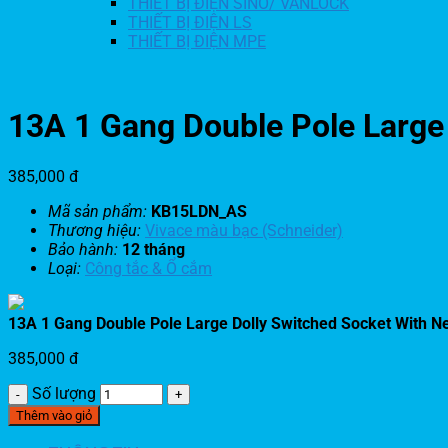
THIẾT BỊ ĐIỆN SINO/ VANLOCK
THIẾT BỊ ĐIỆN LS
THIẾT BỊ ĐIỆN MPE
13A 1 Gang Double Pole Larg
385,000
đ
Mã sản phẩm:
KB15LDN_AS
Thương hiệu:
Vivace màu bạc (Schneider)
Bảo hành:
12 tháng
Loại:
Công tắc & Ổ cắm
13A 1 Gang Double Pole Large Dolly Switched Socket With
385,000
đ
Số lượng
Thêm vào giỏ