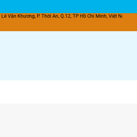
ương, P. Thời An, Q.12, TP Hồ Chí Minh, Việt Nam