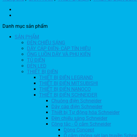
Danh mục sản phẩm
SẢN PHẨM
ĐÈN CHIẾU SÁNG
DÂY CÁP ĐIỆN- CÁP TÍN HIỆU
ỐNG LUỒN DÂY VÀ PHỤ KIỆN
TỦ ĐIỆN
ĐÈN LED
THIẾT BỊ ĐIỆN
THIẾT BỊ ĐIỆN LEGRAND
THIẾT BỊ ĐIỆN MITSUBISHI
THIẾT BỊ ĐIỆN NANOCO
THIẾT BỊ ĐIỆN SCHNEIDER
Chuông điện Schneider
Dây cáp điện Schneider
Thiết bị Tự động hóa Schneider
Đèn chiếu sáng Schneider
Công tắc - Ổ cắm Schneider
Dòng Concept
Ổ cắm chống sét lan truyền Schne