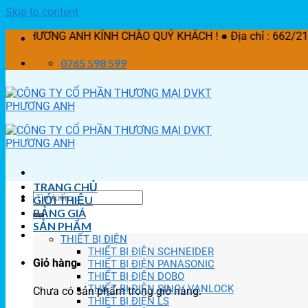
Skip to content
G ANH KÍNH CHÀO QUÝ KHÁCH ! ● Địa chỉ : 662/21 Lê Văn Kh
0765 598 599
TRANG CHỦ
GIỚI THIỆU
BẢNG GIÁ
SẢN PHẨM
THIẾT BỊ ĐIỆN
THIẾT BỊ ĐIỆN SCHNEIDER
Giỏ hàng
THIẾT BỊ ĐIỆN PANASONIC
THIẾT BỊ ĐIỆN DOBO
THIẾT BỊ ĐIỆN SINO/ VANLOCK
Chưa có sản phẩm trong giỏ hàng.
THIẾT BỊ ĐIỆN LS