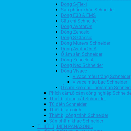
Dòng S-Flexi
Sản phẩm khác Schneider
Dòng E30 & EMS
Cầu chì Schneider
Dòng AvatarOn
Dòng Zencelo
Dòng S-Classic
Dòng Mureva Schneider
Dòng AvatarOn A
Ổ âm sàn Schneider
Dòng Zencelo A
Dòng Neo Schneider
Dòng Vivace
Vivace màu trắng Schneider
Vivace màu bạc Schneider
Ổ cắm kéo dài Thorsman Schneid
Phích cắm,ổ cắm công nghiệp Schneide
Thiết bị đóng cắt Schneider
Tủ điện Schneider
Thiết bị an ninh
Thiết bị công trình Schneider
Sản phẩm khác Schneider
THIẾT BỊ ĐIỆN PANASONIC