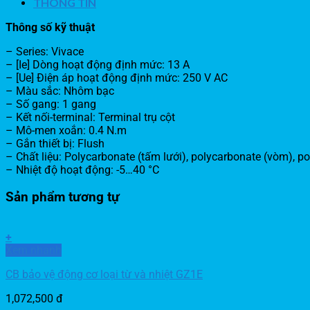
THÔNG TIN
Thông số kỹ thuật
– Series: Vivace
– [Ie] Dòng hoạt động định mức: 13 A
– [Ue] Điện áp hoạt động định mức: 250 V AC
– Màu sắc: Nhôm bạc
– Số gang: 1 gang
– Kết nối-terminal: Terminal trụ cột
– Mô-men xoắn: 0.4 N.m
– Gắn thiết bị: Flush
– Chất liệu: Polycarbonate (tấm lưới), polycarbonate (vòm), p
– Nhiệt độ hoạt động: -5…40 °C
Sản phẩm tương tự
+
Xem nhanh
CB bảo vệ động cơ loại từ và nhiệt GZ1E
1,072,500
đ