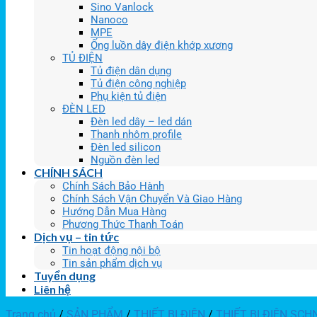
Sino Vanlock
Nanoco
MPE
Ống luồn dây điện khớp xương
TỦ ĐIỆN
Tủ điện dân dụng
Tủ điện công nghiệp
Phụ kiện tủ điện
ĐÈN LED
Đèn led dây – led dán
Thanh nhôm profile
Đèn led silicon
Nguồn đèn led
CHÍNH SÁCH
Chính Sách Bảo Hành
Chính Sách Vận Chuyển Và Giao Hàng
Hướng Dẫn Mua Hàng
Phương Thức Thanh Toán
Dịch vụ – tin tức
Tin hoạt động nội bộ
Tin sản phẩm dịch vụ
Tuyển dụng
Liên hệ
Trang chủ
/
SẢN PHẨM
/
THIẾT BỊ ĐIỆN
/
THIẾT BỊ ĐIỆN SCH