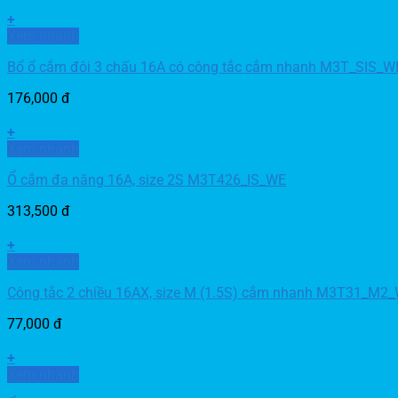
+
Xem nhanh
Bổ ổ cắm đôi 3 chấu 16A có công tắc cắm nhanh M3T_SIS_W
176,000
đ
+
Xem nhanh
Ổ cắm đa năng 16A, size 2S M3T426_IS_WE
313,500
đ
+
Xem nhanh
Công tắc 2 chiều 16AX, size M (1.5S) cắm nhanh M3T31_M2
77,000
đ
+
Xem nhanh