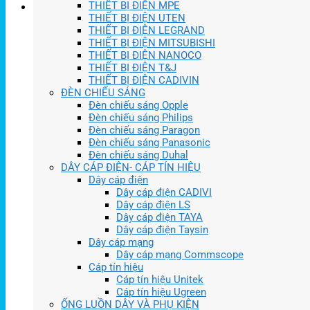
THIẾT BỊ ĐIỆN MPE
THIẾT BỊ ĐIỆN UTEN
THIẾT BỊ ĐIỆN LEGRAND
THIẾT BỊ ĐIỆN MITSUBISHI
THIẾT BỊ ĐIỆN NANOCO
THIẾT BỊ ĐIỆN T&J
THIẾT BỊ ĐIỆN CADIVIN
ĐÈN CHIẾU SÁNG
Đèn chiếu sáng Opple
Đèn chiếu sáng Philips
Đèn chiếu sáng Paragon
Đèn chiếu sáng Panasonic
Đèn chiếu sáng Duhal
DÂY CÁP ĐIỆN- CÁP TÍN HIỆU
Dây cáp điện
Dây cáp điện CADIVI
Dây cáp điện LS
Dây cáp điện TAYA
Dây cáp điện Taysin
Dây cáp mạng
Dây cáp mạng Commscope
Cáp tín hiệu
Cáp tín hiệu Unitek
Cáp tín hiệu Ugreen
ỐNG LUỒN DÂY VÀ PHỤ KIỆN