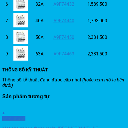
6
32A
A9F74432
1,589,500
7
40A
A9F74440
1,793,000
8
50A
A9F74450
2,381,500
9
63A
A9F74463
2,381,500
THÔNG SỐ KỸ THUẬT
Thông số kỹ thuật đang được cập nhật
(hoặc xem mô tả bên
dưới)
Sản phẩm tương tự
+
Xem nhanh