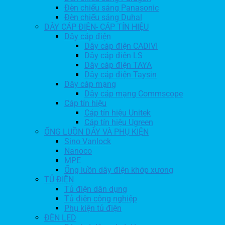
Đèn chiếu sáng Panasonic
Đèn chiếu sáng Duhal
DÂY CÁP ĐIỆN- CÁP TÍN HIỆU
Dây cáp điện
Dây cáp điện CADIVI
Dây cáp điện LS
Dây cáp điện TAYA
Dây cáp điện Taysin
Dây cáp mạng
Dây cáp mạng Commscope
Cáp tín hiệu
Cáp tín hiệu Unitek
Cáp tín hiệu Ugreen
ỐNG LUỒN DÂY VÀ PHỤ KIỆN
Sino Vanlock
Nanoco
MPE
Ống luồn dây điện khớp xương
TỦ ĐIỆN
Tủ điện dân dụng
Tủ điện công nghiệp
Phụ kiện tủ điện
ĐÈN LED