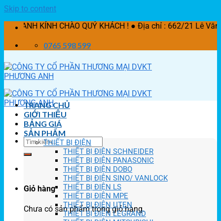
Skip to content
 KÍNH CHÀO QUÝ KHÁCH ! ● Địa chỉ : 662/21 Lê Văn Khương,
0765 598 599
TRANG CHỦ
GIỚI THIỆU
BẢNG GIÁ
SẢN PHẨM
THIẾT BỊ ĐIỆN
THIẾT BỊ ĐIỆN SCHNEIDER
THIẾT BỊ ĐIỆN PANASONIC
THIẾT BỊ ĐIỆN DOBO
THIẾT BỊ ĐIỆN SINO/ VANLOCK
THIẾT BỊ ĐIỆN LS
Giỏ hàng
THIẾT BỊ ĐIỆN MPE
THIẾT BỊ ĐIỆN UTEN
Chưa có sản phẩm trong giỏ hàng.
THIẾT BỊ ĐIỆN LEGRAND