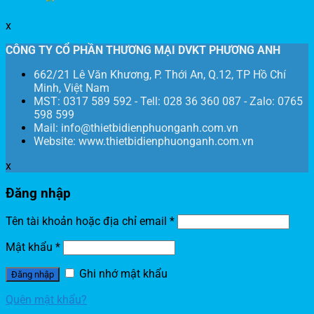
x
CÔNG TY CỔ PHẦN THƯƠNG MẠI DVKT PHƯƠNG ANH
662/21 Lê Văn Khương, P. Thới An, Q.12, TP Hồ Chí
Minh, Việt Nam
MST: 0317 589 592 - Tell: 028 36 360 087 - Zalo: 0765
598 599
Mail: info@thietbidienphuonganh.com.vn
Website: www.thietbidienphuonganh.com.vn
x
Đăng nhập
Tên tài khoản hoặc địa chỉ email
*
Mật khẩu
*
Ghi nhớ mật khẩu
Đăng nhập
Quên mật khẩu?