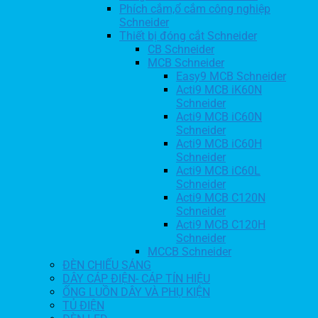
Phích cắm,ổ cắm công nghiệp
Schneider
Thiết bị đóng cắt Schneider
CB Schneider
MCB Schneider
Easy9 MCB Schneider
Acti9 MCB iK60N
Schneider
Acti9 MCB iC60N
Schneider
Acti9 MCB iC60H
Schneider
Acti9 MCB iC60L
Schneider
Acti9 MCB C120N
Schneider
Acti9 MCB C120H
Schneider
MCCB Schneider
ĐÈN CHIẾU SÁNG
DÂY CÁP ĐIỆN- CÁP TÍN HIỆU
ỐNG LUỒN DÂY VÀ PHỤ KIỆN
TỦ ĐIỆN