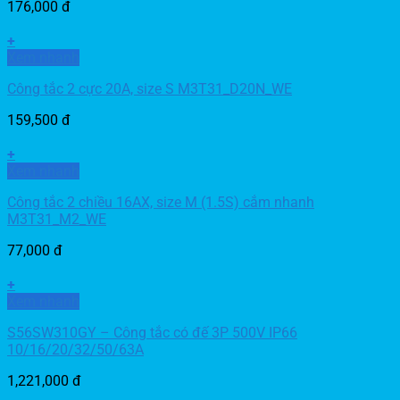
176,000
đ
+
Xem nhanh
Công tắc 2 cực 20A, size S M3T31_D20N_WE
159,500
đ
+
Xem nhanh
Công tắc 2 chiều 16AX, size M (1.5S) cắm nhanh
M3T31_M2_WE
77,000
đ
+
Xem nhanh
S56SW310GY – Công tắc có đế 3P 500V IP66
10/16/20/32/50/63A
1,221,000
đ