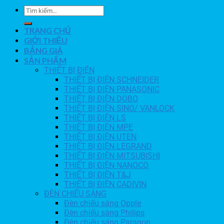
TRANG CHỦ
GIỚI THIỆU
BẢNG GIÁ
SẢN PHẨM
THIẾT BỊ ĐIỆN
THIẾT BỊ ĐIỆN SCHNEIDER
THIẾT BỊ ĐIỆN PANASONIC
THIẾT BỊ ĐIỆN DOBO
THIẾT BỊ ĐIỆN SINO/ VANLOCK
THIẾT BỊ ĐIỆN LS
THIẾT BỊ ĐIỆN MPE
THIẾT BỊ ĐIỆN UTEN
THIẾT BỊ ĐIỆN LEGRAND
THIẾT BỊ ĐIỆN MITSUBISHI
THIẾT BỊ ĐIỆN NANOCO
THIẾT BỊ ĐIỆN T&J
THIẾT BỊ ĐIỆN CADIVIN
ĐÈN CHIẾU SÁNG
Đèn chiếu sáng Opple
Đèn chiếu sáng Philips
Đèn chiếu sáng Paragon