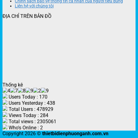
Chính sách bảo vệ thông tin cá nhân của người tiêu dùng
Liên hệ với chúng tôi
ĐỊA CHỈ TRÊN BẢN ĐỒ
Thống kê
Users Today : 170
Users Yesterday : 438
Total Users : 478929
Views Today : 284
Total views : 2305061
Who's Online : 2
Copyright 2026 ©
thietbidienphuonganh.com.vn