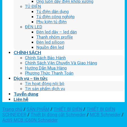
Ống luồn dây điện khớp xương
TỦ ĐIỆN
Tủ điện dân dụng
Tủ điện công nghiệp
Phụ kiện tủ điện
ĐÈN LED
Đèn led dây – led dán
Thanh nhôm profile
Đèn led silicon
Nguồn đèn led
CHÍNH SÁCH
Chính Sách Bảo Hành
Chính Sách Vận Chuyển Và Giao Hàng
Hướng Dẫn Mua Hàng
Phương Thức Thanh Toán
Dịch vụ – tin tức
Tin hoạt động nội bộ
Tin sản phẩm dịch vụ
Tuyển dụng
Liên hệ
Trang chủ
/
SẢN PHẨM
/
THIẾT BỊ ĐIỆN
/
THIẾT BỊ ĐIỆN
SCHNEIDER
/
Thiết bị đóng cắt Schneider
/
MCB Schneider
/
Acti9 MCB iC60N Schneider