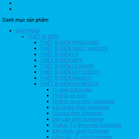
Danh mục sản phẩm
SẢN PHẨM
THIẾT BỊ ĐIỆN
THIẾT BỊ ĐIỆN PANASONIC
THIẾT BỊ ĐIỆN SINO/ VANLOCK
THIẾT BỊ ĐIỆN LS
THIẾT BỊ ĐIỆN MPE
THIẾT BỊ ĐIỆN LEGRAND
THIẾT BỊ ĐIỆN MITSUBISHI
THIẾT BỊ ĐIỆN NANOCO
THIẾT BỊ ĐIỆN SCHNEIDER
Tủ điện Schneider
Thiết bị an ninh
Thiết bị công trình Schneider
Sản phẩm khác Schneider
Chuông điện Schneider
Dây cáp điện Schneider
Thiết bị Tự động hóa Schneider
Đèn chiếu sáng Schneider
Công tắc - Ổ cắm Schneider