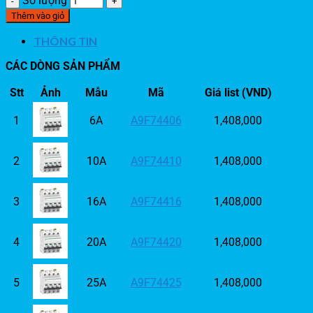
Số lượng
Thêm vào giỏ
THÔNG TIN
CÁC DÒNG SẢN PHẨM
Stt
Ảnh
Mẫu
Mã
Giá list (VND)
1
6A
A9F74406
1,408,000
2
10A
A9F74410
1,408,000
3
16A
A9F74416
1,408,000
4
20A
A9F74420
1,408,000
5
25A
A9F74425
1,408,000