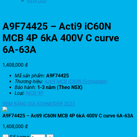
ĐÈN LED
A9F74425 – Acti9 iC60N
MCB 4P 6kA 400V C curve
6A-63A
1,408,000
đ
Mã sản phẩm:
A9F74425
Thương hiệu:
Acti9 MCB iC60N (Schneider)
Bảo hành:
1-3 năm (Theo NSX)
Loại:
MCB 4P
XEM BẢNG GIÁ SCHNEIDER 2023
A9F74425 – Acti9 iC60N MCB 4P 6kA 400V C curve 6A-63A
1,408,000
đ