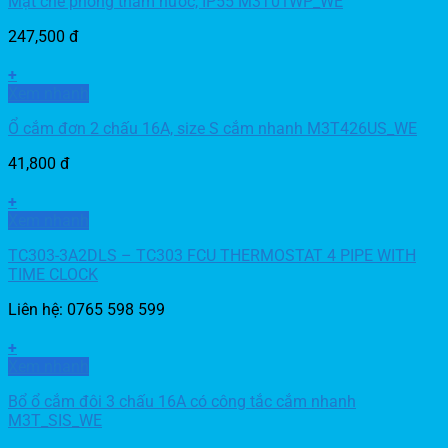
Mặt che phòng thấm nước, IP55 M3T01WP_WE
247,500
đ
+
Xem nhanh
Ổ cắm đơn 2 chấu 16A, size S cắm nhanh M3T426US_WE
41,800
đ
+
Xem nhanh
TC303-3A2DLS – TC303 FCU THERMOSTAT 4 PIPE WITH
TIME CLOCK
Liên hệ: 0765 598 599
+
Xem nhanh
Bổ ổ cắm đôi 3 chấu 16A có công tắc cắm nhanh
M3T_SIS_WE