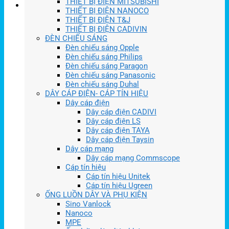
THIẾT BỊ ĐIỆN MITSUBISHI
THIẾT BỊ ĐIỆN NANOCO
THIẾT BỊ ĐIỆN T&J
THIẾT BỊ ĐIỆN CADIVIN
ĐÈN CHIẾU SÁNG
Đèn chiếu sáng Opple
Đèn chiếu sáng Philips
Đèn chiếu sáng Paragon
Đèn chiếu sáng Panasonic
Đèn chiếu sáng Duhal
DÂY CÁP ĐIỆN- CÁP TÍN HIỆU
Dây cáp điện
Dây cáp điện CADIVI
Dây cáp điện LS
Dây cáp điện TAYA
Dây cáp điện Taysin
Dây cáp mạng
Dây cáp mạng Commscope
Cáp tín hiệu
Cáp tín hiệu Unitek
Cáp tín hiệu Ugreen
ỐNG LUỒN DÂY VÀ PHỤ KIỆN
Sino Vanlock
Nanoco
MPE