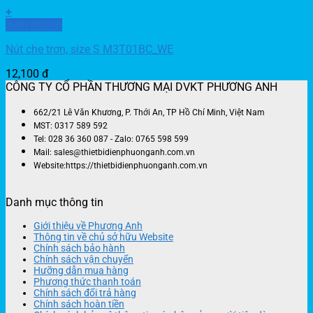
+
Xem nhanh
Nút che trơn, size S M3T01BC_WE
12,100
đ
CÔNG TY CỔ PHẦN THƯƠNG MẠI DVKT PHƯƠNG ANH
662/21 Lê Văn Khương, P. Thới An, TP Hồ Chí Minh, Việt Nam
MST: 0317 589 592
Tel: 028 36 360 087 - Zalo: 0765 598 599
Mail: sales@thietbidienphuonganh.com.vn
Website:https://thietbidienphuonganh.com.vn
Danh mục thông tin
Giới thiệu về Phương Anh
Thông tin về chủ sở hữu Website
Chính sách bảo hành
Chính sách vận chuyển
Hưỡng dẫn mua hàng
Phương thức thanh toán
Chính sách đổi trả hàng
Chính sách hoàn tiền