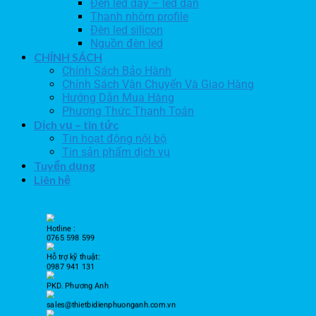
Đèn led dây – led dán
Thanh nhôm profile
Đèn led silicon
Nguồn đèn led
CHÍNH SÁCH
Chính Sách Bảo Hành
Chính Sách Vận Chuyển Và Giao Hàng
Hướng Dẫn Mua Hàng
Phương Thức Thanh Toán
Dịch vụ – tin tức
Tin hoạt động nội bộ
Tin sản phẩm dịch vụ
Tuyển dụng
Liên hệ
Hotline :
0765 598 599
Hỗ trợ kỹ thuật:
0987 941 131
PKD. Phương Anh
sales@thietbidienphuonganh.com.vn