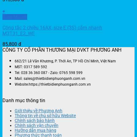
+
Xem nhanh
Công tắc 2 chiều 16AX, size E (3S) cắm nhanh
M3T31_E2_WE
85,800
đ
CÔNG TY CỔ PHẦN THƯƠNG MẠI DVKT PHƯƠNG ANH
662/21 Lê Văn Khương, P. Thới An, TP Hồ Chí Minh, Việt Nam
MST: 0317 589 592
Tel: 028 36 360 087 - Zalo: 0765 598 599
Mail: sales@thietbidienphuonganh.com.vn
Website:https://thietbidienphuonganh.com.vn
Danh mục thông tin
Giới thiệu về Phương Anh
Thông tin về chủ sở hữu Website
Chính sách bảo hành
Chính sách vận chuyển
Hưỡng dẫn mua hàng
Phương thức thanh toán