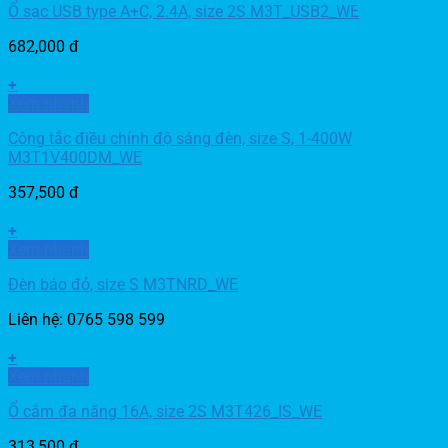
Ổ sạc USB type A+C, 2.4A, size 2S M3T_USB2_WE
682,000
đ
+
Xem nhanh
Công tắc điều chỉnh độ sáng đèn, size S, 1-400W
M3T1V400DM_WE
357,500
đ
+
Xem nhanh
Đèn báo đỏ, size S M3TNRD_WE
Liên hệ: 0765 598 599
+
Xem nhanh
Ổ cắm đa năng 16A, size 2S M3T426_IS_WE
313,500
đ