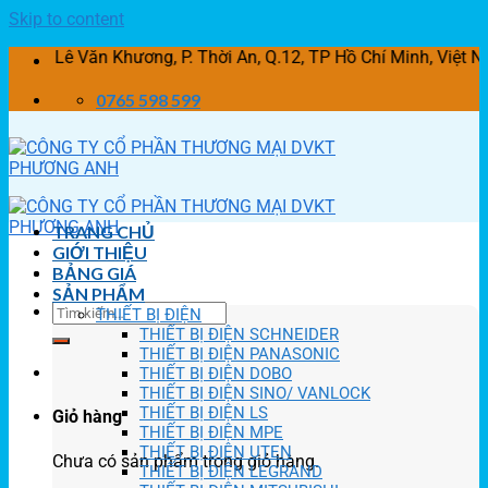
Skip to content
 Văn Khương, P. Thời An, Q.12, TP Hồ Chí Minh, Việt Nam
0765 598 599
TRANG CHỦ
GIỚI THIỆU
BẢNG GIÁ
SẢN PHẨM
THIẾT BỊ ĐIỆN
THIẾT BỊ ĐIỆN SCHNEIDER
THIẾT BỊ ĐIỆN PANASONIC
THIẾT BỊ ĐIỆN DOBO
THIẾT BỊ ĐIỆN SINO/ VANLOCK
THIẾT BỊ ĐIỆN LS
Giỏ hàng
THIẾT BỊ ĐIỆN MPE
THIẾT BỊ ĐIỆN UTEN
Chưa có sản phẩm trong giỏ hàng.
THIẾT BỊ ĐIỆN LEGRAND