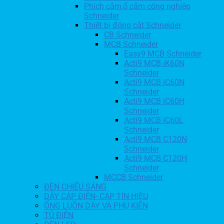
Phích cắm,ổ cắm công nghiệp
Schneider
Thiết bị đóng cắt Schneider
CB Schneider
MCB Schneider
Easy9 MCB Schneider
Acti9 MCB iK60N
Schneider
Acti9 MCB iC60N
Schneider
Acti9 MCB iC60H
Schneider
Acti9 MCB iC60L
Schneider
Acti9 MCB C120N
Schneider
Acti9 MCB C120H
Schneider
MCCB Schneider
ĐÈN CHIẾU SÁNG
DÂY CÁP ĐIỆN- CÁP TÍN HIỆU
ỐNG LUỒN DÂY VÀ PHỤ KIỆN
TỦ ĐIỆN