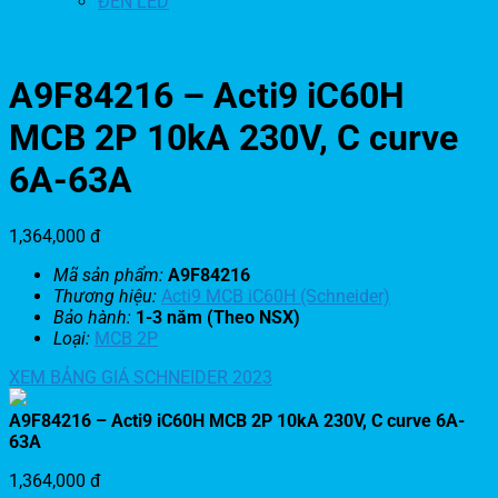
ĐÈN LED
A9F84216 – Acti9 iC60H
MCB 2P 10kA 230V, C curve
6A-63A
1,364,000
đ
Mã sản phẩm:
A9F84216
Thương hiệu:
Acti9 MCB iC60H (Schneider)
Bảo hành:
1-3 năm (Theo NSX)
Loại:
MCB 2P
XEM BẢNG GIÁ SCHNEIDER 2023
A9F84216 – Acti9 iC60H MCB 2P 10kA 230V, C curve 6A-
63A
1,364,000
đ