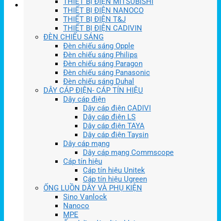
THIẾT BỊ ĐIỆN MITSUBISHI
THIẾT BỊ ĐIỆN NANOCO
THIẾT BỊ ĐIỆN T&J
THIẾT BỊ ĐIỆN CADIVIN
ĐÈN CHIẾU SÁNG
Đèn chiếu sáng Opple
Đèn chiếu sáng Philips
Đèn chiếu sáng Paragon
Đèn chiếu sáng Panasonic
Đèn chiếu sáng Duhal
DÂY CÁP ĐIỆN- CÁP TÍN HIỆU
Dây cáp điện
Dây cáp điện CADIVI
Dây cáp điện LS
Dây cáp điện TAYA
Dây cáp điện Taysin
Dây cáp mạng
Dây cáp mạng Commscope
Cáp tín hiệu
Cáp tín hiệu Unitek
Cáp tín hiệu Ugreen
ỐNG LUỒN DÂY VÀ PHỤ KIỆN
Sino Vanlock
Nanoco
MPE