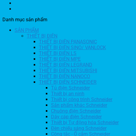
Danh mục sản phẩm
SẢN PHẨM
THIẾT BỊ ĐIỆN
THIẾT BỊ ĐIỆN PANASONIC
THIẾT BỊ ĐIỆN SINO/ VANLOCK
THIẾT BỊ ĐIỆN LS
THIẾT BỊ ĐIỆN MPE
THIẾT BỊ ĐIỆN LEGRAND
THIẾT BỊ ĐIỆN MITSUBISHI
THIẾT BỊ ĐIỆN NANOCO
THIẾT BỊ ĐIỆN SCHNEIDER
Tủ điện Schneider
Thiết bị an ninh
Thiết bị công trình Schneider
Sản phẩm khác Schneider
Chuông điện Schneider
Dây cáp điện Schneider
Thiết bị Tự động hóa Schneider
Đèn chiếu sáng Schneider
Công tắc - Ổ cắm Schneider