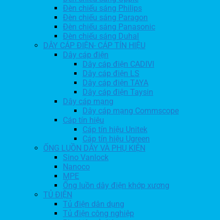
Đèn chiếu sáng Philips
Đèn chiếu sáng Paragon
Đèn chiếu sáng Panasonic
Đèn chiếu sáng Duhal
DÂY CÁP ĐIỆN- CÁP TÍN HIỆU
Dây cáp điện
Dây cáp điện CADIVI
Dây cáp điện LS
Dây cáp điện TAYA
Dây cáp điện Taysin
Dây cáp mạng
Dây cáp mạng Commscope
Cáp tín hiệu
Cáp tín hiệu Unitek
Cáp tín hiệu Ugreen
ỐNG LUỒN DÂY VÀ PHỤ KIỆN
Sino Vanlock
Nanoco
MPE
Ống luồn dây điện khớp xương
TỦ ĐIỆN
Tủ điện dân dụng
Tủ điện công nghiệp