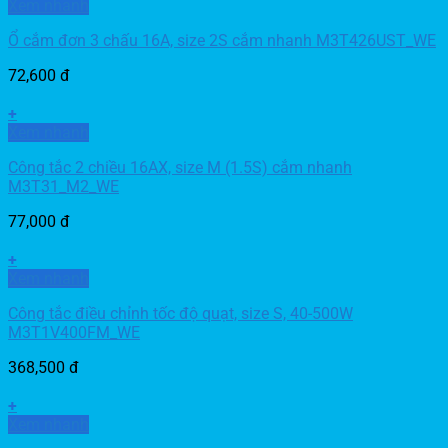
Xem nhanh
Ổ cắm đơn 3 chấu 16A, size 2S cắm nhanh M3T426UST_WE
72,600
đ
+
Xem nhanh
Công tắc 2 chiều 16AX, size M (1.5S) cắm nhanh
M3T31_M2_WE
77,000
đ
+
Xem nhanh
Công tắc điều chỉnh tốc độ quạt, size S, 40-500W
M3T1V400FM_WE
368,500
đ
+
Xem nhanh