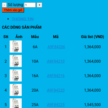
Số lượng
Thêm vào giỏ
THÔNG TIN
CÁC DÒNG SẢN PHẨM
Stt
Ảnh
Mẫu
Mã
Giá list (VND)
1
6A
A9F84206
1,364,000
2
10A
A9F84210
1,364,000
3
16A
A9F84216
1,364,000
4
20A
A9F84220
1,364,000
5
25A
A9F84225
1,545,500