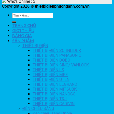
Who's Online : 3
Copyright 2026 ©
thietbidienphuonganh.com.vn
TRANG CHỦ
GIỚI THIỆU
BẢNG GIÁ
SẢN PHẨM
THIẾT BỊ ĐIỆN
THIẾT BỊ ĐIỆN SCHNEIDER
THIẾT BỊ ĐIỆN PANASONIC
THIẾT BỊ ĐIỆN DOBO
THIẾT BỊ ĐIỆN SINO/ VANLOCK
THIẾT BỊ ĐIỆN LS
THIẾT BỊ ĐIỆN MPE
THIẾT BỊ ĐIỆN UTEN
THIẾT BỊ ĐIỆN LEGRAND
THIẾT BỊ ĐIỆN MITSUBISHI
THIẾT BỊ ĐIỆN NANOCO
THIẾT BỊ ĐIỆN T&J
THIẾT BỊ ĐIỆN CADIVIN
ĐÈN CHIẾU SÁNG
Đèn chiếu sáng Opple