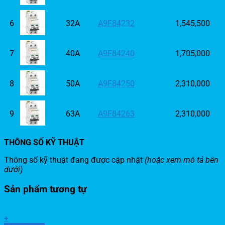
6
32A
A9F84232
1,545,500
7
40A
A9F84240
1,705,000
8
50A
A9F84250
2,310,000
9
63A
A9F84263
2,310,000
THÔNG SỐ KỸ THUẬT
Thông số kỹ thuật đang được cập nhật
(hoặc xem mô tả bên
dưới)
Sản phẩm tương tự
+