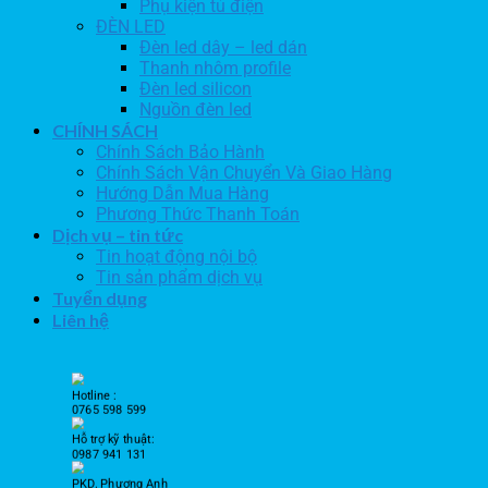
Phụ kiện tủ điện
ĐÈN LED
Đèn led dây – led dán
Thanh nhôm profile
Đèn led silicon
Nguồn đèn led
CHÍNH SÁCH
Chính Sách Bảo Hành
Chính Sách Vận Chuyển Và Giao Hàng
Hướng Dẫn Mua Hàng
Phương Thức Thanh Toán
Dịch vụ – tin tức
Tin hoạt động nội bộ
Tin sản phẩm dịch vụ
Tuyển dụng
Liên hệ
Hotline :
0765 598 599
Hỗ trợ kỹ thuật:
0987 941 131
PKD. Phương Anh