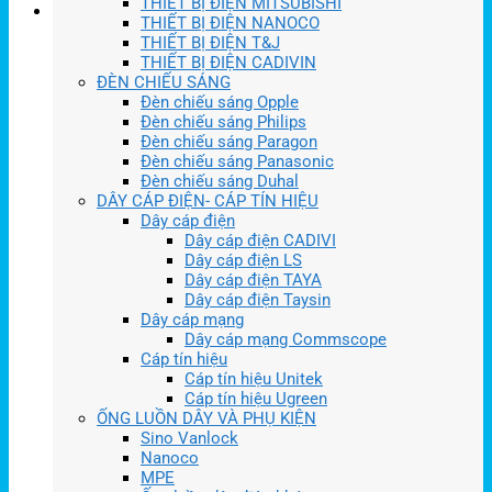
THIẾT BỊ ĐIỆN MITSUBISHI
THIẾT BỊ ĐIỆN NANOCO
THIẾT BỊ ĐIỆN T&J
THIẾT BỊ ĐIỆN CADIVIN
ĐÈN CHIẾU SÁNG
Đèn chiếu sáng Opple
Đèn chiếu sáng Philips
Đèn chiếu sáng Paragon
Đèn chiếu sáng Panasonic
Đèn chiếu sáng Duhal
DÂY CÁP ĐIỆN- CÁP TÍN HIỆU
Dây cáp điện
Dây cáp điện CADIVI
Dây cáp điện LS
Dây cáp điện TAYA
Dây cáp điện Taysin
Dây cáp mạng
Dây cáp mạng Commscope
Cáp tín hiệu
Cáp tín hiệu Unitek
Cáp tín hiệu Ugreen
ỐNG LUỒN DÂY VÀ PHỤ KIỆN
Sino Vanlock
Nanoco
MPE