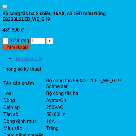
Bộ công tắc ba 2 chiều 16AX, có LED màu trắng
E8333L2LED_WE_G19
489,500
đ
Số lượng
Thêm vào giỏ
THÔNG TIN
Thông số kỹ thuật
Bộ công tắc E8333L2LED_WE_G19
Tên sản phẩm
Schneider
Loại
Bộ công tắc ba
Dòng
AvatarOn
Điện áp
250VAC
Tần số
50/60Hz
Dòng định mức
16A
Màu sắc
Trắng
Chức năng chuyển