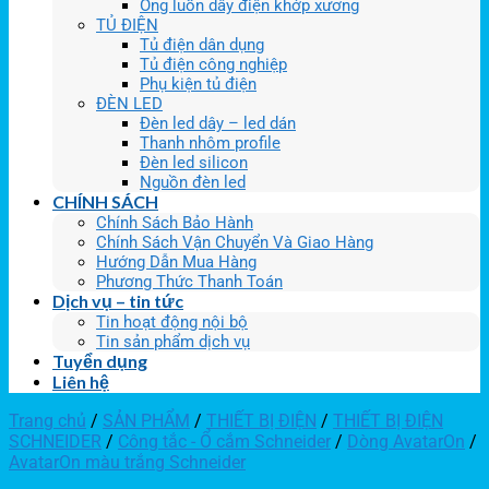
Ống luồn dây điện khớp xương
TỦ ĐIỆN
Tủ điện dân dụng
Tủ điện công nghiệp
Phụ kiện tủ điện
ĐÈN LED
Đèn led dây – led dán
Thanh nhôm profile
Đèn led silicon
Nguồn đèn led
CHÍNH SÁCH
Chính Sách Bảo Hành
Chính Sách Vận Chuyển Và Giao Hàng
Hướng Dẫn Mua Hàng
Phương Thức Thanh Toán
Dịch vụ – tin tức
Tin hoạt động nội bộ
Tin sản phẩm dịch vụ
Tuyển dụng
Liên hệ
Trang chủ
/
SẢN PHẨM
/
THIẾT BỊ ĐIỆN
/
THIẾT BỊ ĐIỆN
SCHNEIDER
/
Công tắc - Ổ cắm Schneider
/
Dòng AvatarOn
/
AvatarOn màu trắng Schneider