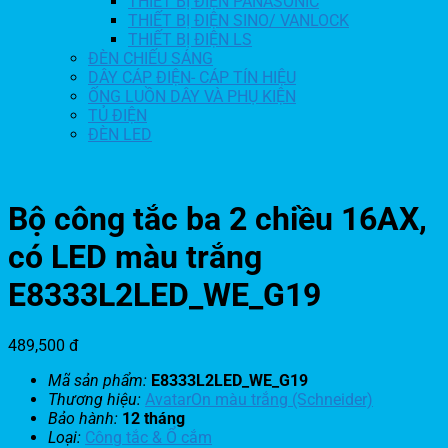
THIẾT BỊ ĐIỆN PANASONIC
THIẾT BỊ ĐIỆN SINO/ VANLOCK
THIẾT BỊ ĐIỆN LS
ĐÈN CHIẾU SÁNG
DÂY CÁP ĐIỆN- CÁP TÍN HIỆU
ỐNG LUỒN DÂY VÀ PHỤ KIỆN
TỦ ĐIỆN
ĐÈN LED
Bộ công tắc ba 2 chiều 16AX,
có LED màu trắng
E8333L2LED_WE_G19
489,500
đ
Mã sản phẩm:
E8333L2LED_WE_G19
Thương hiệu:
AvatarOn màu trắng (Schneider)
Bảo hành:
12 tháng
Loại:
Công tắc & Ổ cắm