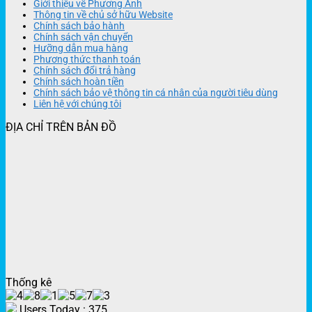
Giới thiệu về Phương Anh
Thông tin về chủ sở hữu Website
Chính sách bảo hành
Chính sách vận chuyển
Hưỡng dẫn mua hàng
Phương thức thanh toán
Chính sách đổi trả hàng
Chính sách hoàn tiền
Chính sách bảo vệ thông tin cá nhân của người tiêu dùng
Liên hệ với chúng tôi
ĐỊA CHỈ TRÊN BẢN ĐỒ
Thống kê
Users Today : 375