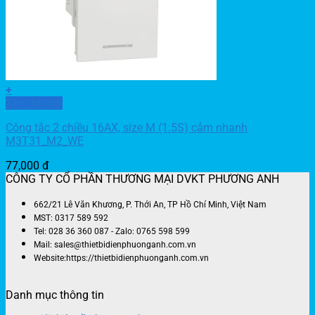
+
Xem nhanh
Công tắc 2 chiều 16AX, size M (1.5S) cắm nhanh
M3T31_M2_WE
77,000
đ
CÔNG TY CỔ PHẦN THƯƠNG MẠI DVKT PHƯƠNG ANH
662/21 Lê Văn Khương, P. Thới An, TP Hồ Chí Minh, Việt Nam
MST: 0317 589 592
Tel: 028 36 360 087 - Zalo: 0765 598 599
Mail: sales@thietbidienphuonganh.com.vn
Website:https://thietbidienphuonganh.com.vn
Danh mục thông tin