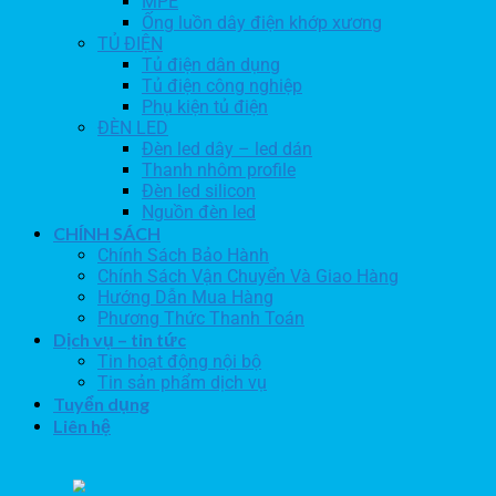
MPE
Ống luồn dây điện khớp xương
TỦ ĐIỆN
Tủ điện dân dụng
Tủ điện công nghiệp
Phụ kiện tủ điện
ĐÈN LED
Đèn led dây – led dán
Thanh nhôm profile
Đèn led silicon
Nguồn đèn led
CHÍNH SÁCH
Chính Sách Bảo Hành
Chính Sách Vận Chuyển Và Giao Hàng
Hướng Dẫn Mua Hàng
Phương Thức Thanh Toán
Dịch vụ – tin tức
Tin hoạt động nội bộ
Tin sản phẩm dịch vụ
Tuyển dụng
Liên hệ