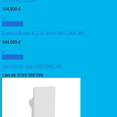
104,500
đ
+
Xem nhanh
Ổ sạc USB type A, 2.1A, size S M3T_USB_WE
544,500
đ
+
Xem nhanh
Đèn báo đỏ, size S M3TNRD_WE
Liên hệ: 0765 598 599