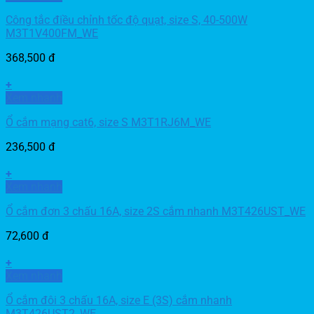
Công tắc điều chỉnh tốc độ quạt, size S, 40-500W
M3T1V400FM_WE
368,500
đ
+
Xem nhanh
Ổ cắm mạng cat6, size S M3T1RJ6M_WE
236,500
đ
+
Xem nhanh
Ổ cắm đơn 3 chấu 16A, size 2S cắm nhanh M3T426UST_WE
72,600
đ
+
Xem nhanh
Ổ cắm đôi 3 chấu 16A, size E (3S) cắm nhanh
M3T426UST2_WE