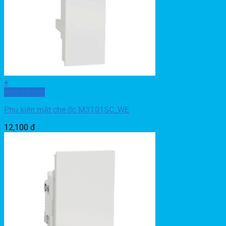
+
Xem nhanh
Phụ kiện mặt che ốc M3T01SC_WE
12,100
đ