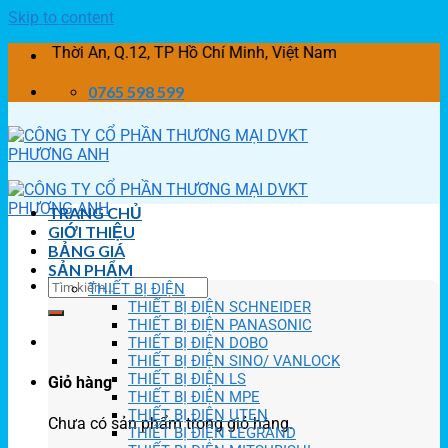
Skip to content
hời An, Q.12, TP Hồ Chí Minh, Việt Nam
0765 598 599
TRANG CHỦ
GIỚI THIỆU
BẢNG GIÁ
SẢN PHẨM
THIẾT BỊ ĐIỆN
THIẾT BỊ ĐIỆN SCHNEIDER
THIẾT BỊ ĐIỆN PANASONIC
THIẾT BỊ ĐIỆN DOBO
THIẾT BỊ ĐIỆN SINO/ VANLOCK
THIẾT BỊ ĐIỆN LS
Giỏ hàng
THIẾT BỊ ĐIỆN MPE
THIẾT BỊ ĐIỆN UTEN
Chưa có sản phẩm trong giỏ hàng.
THIẾT BỊ ĐIỆN LEGRAND