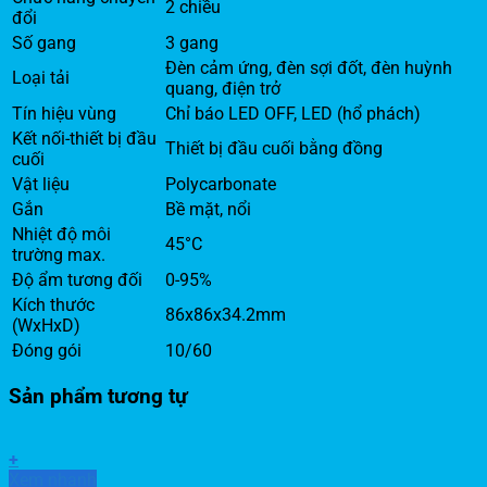
2 chiều
đổi
Số gang
3 gang
Đèn cảm ứng, đèn sợi đốt, đèn huỳnh
Loại tải
quang, điện trở
Tín hiệu vùng
Chỉ báo LED OFF, LED (hổ phách)
Kết nối-thiết bị đầu
Thiết bị đầu cuối bằng đồng
cuối
Vật liệu
Polycarbonate
Gắn
Bề mặt, nổi
Nhiệt độ môi
45°C
trường max.
Độ ẩm tương đối
0-95%
Kích thước
86x86x34.2mm
(WxHxD)
Đóng gói
10/60
Sản phẩm tương tự
+
Xem nhanh