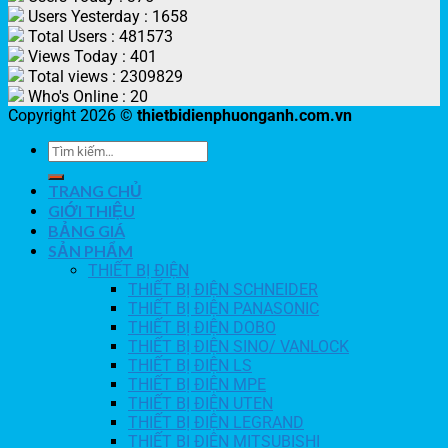
Users Yesterday : 1658
Total Users : 481573
Views Today : 401
Total views : 2309829
Who's Online : 20
Copyright 2026 ©
thietbidienphuonganh.com.vn
TRANG CHỦ
GIỚI THIỆU
BẢNG GIÁ
SẢN PHẨM
THIẾT BỊ ĐIỆN
THIẾT BỊ ĐIỆN SCHNEIDER
THIẾT BỊ ĐIỆN PANASONIC
THIẾT BỊ ĐIỆN DOBO
THIẾT BỊ ĐIỆN SINO/ VANLOCK
THIẾT BỊ ĐIỆN LS
THIẾT BỊ ĐIỆN MPE
THIẾT BỊ ĐIỆN UTEN
THIẾT BỊ ĐIỆN LEGRAND
THIẾT BỊ ĐIỆN MITSUBISHI