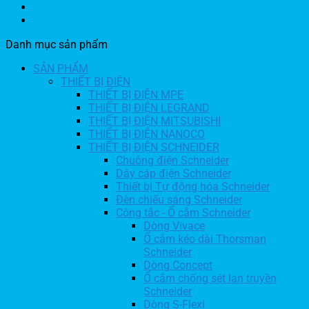
Danh mục sản phẩm
SẢN PHẨM
THIẾT BỊ ĐIỆN
THIẾT BỊ ĐIỆN MPE
THIẾT BỊ ĐIỆN LEGRAND
THIẾT BỊ ĐIỆN MITSUBISHI
THIẾT BỊ ĐIỆN NANOCO
THIẾT BỊ ĐIỆN SCHNEIDER
Chuông điện Schneider
Dây cáp điện Schneider
Thiết bị Tự động hóa Schneider
Đèn chiếu sáng Schneider
Công tắc - Ổ cắm Schneider
Dòng Vivace
Ổ cắm kéo dài Thorsman
Schneider
Dòng Concept
Ổ cắm chống sét lan truyền
Schneider
Dòng S-Flexi