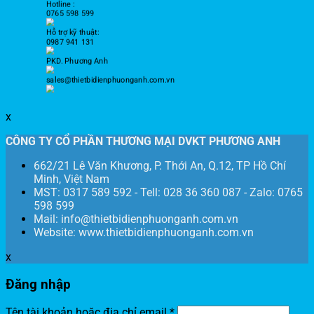
Hotline :
0765 598 599
Hỗ trợ kỹ thuật:
0987 941 131
PKD. Phương Anh
sales@thietbidienphuonganh.com.vn
x
CÔNG TY CỔ PHẦN THƯƠNG MẠI DVKT PHƯƠNG ANH
662/21 Lê Văn Khương, P. Thới An, Q.12, TP Hồ Chí
Minh, Việt Nam
MST: 0317 589 592 - Tell: 028 36 360 087 - Zalo: 0765
598 599
Mail: info@thietbidienphuonganh.com.vn
Website: www.thietbidienphuonganh.com.vn
x
Đăng nhập
Tên tài khoản hoặc địa chỉ email
*