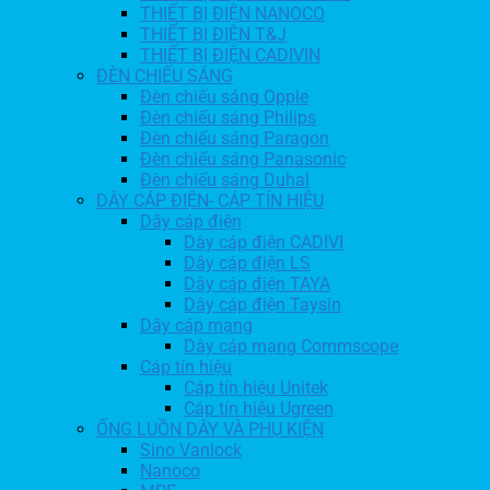
THIẾT BỊ ĐIỆN NANOCO
THIẾT BỊ ĐIỆN T&J
THIẾT BỊ ĐIỆN CADIVIN
ĐÈN CHIẾU SÁNG
Đèn chiếu sáng Opple
Đèn chiếu sáng Philips
Đèn chiếu sáng Paragon
Đèn chiếu sáng Panasonic
Đèn chiếu sáng Duhal
DÂY CÁP ĐIỆN- CÁP TÍN HIỆU
Dây cáp điện
Dây cáp điện CADIVI
Dây cáp điện LS
Dây cáp điện TAYA
Dây cáp điện Taysin
Dây cáp mạng
Dây cáp mạng Commscope
Cáp tín hiệu
Cáp tín hiệu Unitek
Cáp tín hiệu Ugreen
ỐNG LUỒN DÂY VÀ PHỤ KIỆN
Sino Vanlock
Nanoco