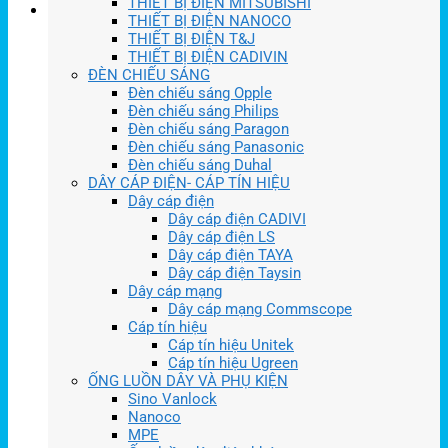
THIẾT BỊ ĐIỆN MITSUBISHI
THIẾT BỊ ĐIỆN NANOCO
THIẾT BỊ ĐIỆN T&J
THIẾT BỊ ĐIỆN CADIVIN
ĐÈN CHIẾU SÁNG
Đèn chiếu sáng Opple
Đèn chiếu sáng Philips
Đèn chiếu sáng Paragon
Đèn chiếu sáng Panasonic
Đèn chiếu sáng Duhal
DÂY CÁP ĐIỆN- CÁP TÍN HIỆU
Dây cáp điện
Dây cáp điện CADIVI
Dây cáp điện LS
Dây cáp điện TAYA
Dây cáp điện Taysin
Dây cáp mạng
Dây cáp mạng Commscope
Cáp tín hiệu
Cáp tín hiệu Unitek
Cáp tín hiệu Ugreen
ỐNG LUỒN DÂY VÀ PHỤ KIỆN
Sino Vanlock
Nanoco
MPE