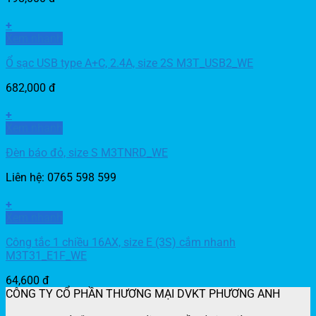
+
Xem nhanh
Ổ sạc USB type A+C, 2.4A, size 2S M3T_USB2_WE
682,000
đ
+
Xem nhanh
Đèn báo đỏ, size S M3TNRD_WE
Liên hệ: 0765 598 599
+
Xem nhanh
Công tắc 1 chiều 16AX, size E (3S) cắm nhanh
M3T31_E1F_WE
64,600
đ
CÔNG TY CỔ PHẦN THƯƠNG MẠI DVKT PHƯƠNG ANH