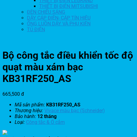
THIẾT BỊ ĐIỆN LEGRAND
THIẾT BỊ ĐIỆN MITSUBISHI
ĐÈN CHIẾU SÁNG
DÂY CÁP ĐIỆN- CÁP TÍN HIỆU
ỐNG LUỒN DÂY VÀ PHỤ KIỆN
TỦ ĐIỆN
Bộ công tắc điều khiển tốc độ
quạt màu xám bạc
KB31RF250_AS
665,500
đ
Mã sản phẩm:
KB31RF250_AS
Thương hiệu:
Vivace màu bạc (Schneider)
Bảo hành:
12 tháng
Loại:
Công tắc & Ổ cắm