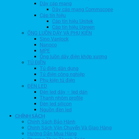
Dây cáp mạng
Dây cáp mạng Commscope
Cáp tín hiệu
Cáp tín hiệu Unitek
Cáp tín hiệu Ugreen
ỐNG LUỒN DÂY VÀ PHỤ KIỆN
Sino Vanlock
Nanoco
MPE
Ống luồn dây điện khớp xương
TỦ ĐIỆN
Tủ điện dân dụng
Tủ điện công nghiệp
Phụ kiện tủ điện
ĐÈN LED
Đèn led dây – led dán
Thanh nhôm profile
Đèn led silicon
Nguồn đèn led
CHÍNH SÁCH
Chính Sách Bảo Hành
Chính Sách Vận Chuyển Và Giao Hàng
Hướng Dẫn Mua Hàng