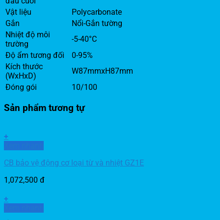
đầu cuối
Vật liệu
Polycarbonate
Gắn
Nổi-Gắn tường
Nhiệt độ môi
-5-40°C
trường
Độ ẩm tương đối
0-95%
Kích thước
W87mmxH87mm
(WxHxD)
Đóng gói
10/100
Sản phẩm tương tự
+
Xem nhanh
CB bảo vệ động cơ loại từ và nhiệt GZ1E
1,072,500
đ
+
Xem nhanh