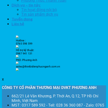
Phương Thức Thanh Toán
Dịch vụ – tin tức
Tin hoạt động nội bộ
Tin sản phẩm dịch vụ
Tuyển dụng
Liên hệ
Hotline :
0765 598 599
Hỗ trợ kỹ thuật:
0987 941 131
PKD. Phương Anh
sales@thietbidienphuonganh.com.vn
x
CÔNG TY CỔ PHẦN THƯƠNG MẠI DVKT PHƯƠNG ANH
662/21 Lê Văn Khương, P. Thới An, Q.12, TP Hồ Chí
Minh, Việt Nam
MST: 0317 589 592 - Tell: 028 36 360 087 - Zalo: 0765