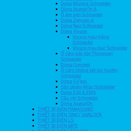
Dòng Mureva Schneider
Dòng AvatarOn A
Ổ âm sàn Schneider
Dòng Zencelo A
Dòng Neo Schneider
Dòng Vivace
Vivace màu trắng
Schneider
Vivace màu bạc Schneider
Ổ cắm kéo dài Thorsman
Schneider
Dòng Concept
Ổ cắm chống sét lan truyền
Schneider
Dòng S-Flexi
Sản phẩm khác Schneider
Dòng E30 & EMS
Cầu chì Schneider
Dòng AvatarOn
THIẾT BỊ ĐIỆN PANASONIC
THIẾT BỊ ĐIỆN SINO/ VANLOCK
THIẾT BỊ ĐIỆN LS
THIẾT BỊ ĐIỆN MPE