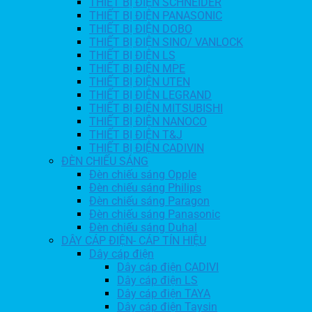
THIẾT BỊ ĐIỆN SCHNEIDER
THIẾT BỊ ĐIỆN PANASONIC
THIẾT BỊ ĐIỆN DOBO
THIẾT BỊ ĐIỆN SINO/ VANLOCK
THIẾT BỊ ĐIỆN LS
THIẾT BỊ ĐIỆN MPE
THIẾT BỊ ĐIỆN UTEN
THIẾT BỊ ĐIỆN LEGRAND
THIẾT BỊ ĐIỆN MITSUBISHI
THIẾT BỊ ĐIỆN NANOCO
THIẾT BỊ ĐIỆN T&J
THIẾT BỊ ĐIỆN CADIVIN
ĐÈN CHIẾU SÁNG
Đèn chiếu sáng Opple
Đèn chiếu sáng Philips
Đèn chiếu sáng Paragon
Đèn chiếu sáng Panasonic
Đèn chiếu sáng Duhal
DÂY CÁP ĐIỆN- CÁP TÍN HIỆU
Dây cáp điện
Dây cáp điện CADIVI
Dây cáp điện LS
Dây cáp điện TAYA
Dây cáp điện Taysin