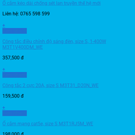
Ổ cắm kéo dài chống sét lan truyền thế hệ mới
Liên hệ: 0765 598 599
+
Xem nhanh
Công tắc điều chỉnh độ sáng đèn, size S, 1-400W
M3T1V400DM_WE
357,500
đ
+
Xem nhanh
Công tắc 2 cực 20A, size S M3T31_D20N_WE
159,500
đ
+
Xem nhanh
Ổ cắm mạng cat5e, size S M3T1RJ5M_WE
198,000
đ