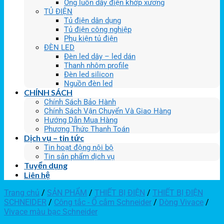
Ống luồn dây điện khớp xương
TỦ ĐIỆN
Tủ điện dân dụng
Tủ điện công nghiệp
Phụ kiện tủ điện
ĐÈN LED
Đèn led dây – led dán
Thanh nhôm profile
Đèn led silicon
Nguồn đèn led
CHÍNH SÁCH
Chính Sách Bảo Hành
Chính Sách Vận Chuyển Và Giao Hàng
Hướng Dẫn Mua Hàng
Phương Thức Thanh Toán
Dịch vụ – tin tức
Tin hoạt động nội bộ
Tin sản phẩm dịch vụ
Tuyển dụng
Liên hệ
Trang chủ
/
SẢN PHẨM
/
THIẾT BỊ ĐIỆN
/
THIẾT BỊ ĐIỆN
SCHNEIDER
/
Công tắc - Ổ cắm Schneider
/
Dòng Vivace
/
Vivace màu bạc Schneider