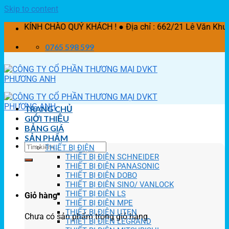
Skip to content
 CHÀO QUÝ KHÁCH ! ● Địa chỉ : 662/21 Lê Văn Khương, P. T
0765 598 599
TRANG CHỦ
GIỚI THIỆU
BẢNG GIÁ
SẢN PHẨM
THIẾT BỊ ĐIỆN
THIẾT BỊ ĐIỆN SCHNEIDER
THIẾT BỊ ĐIỆN PANASONIC
THIẾT BỊ ĐIỆN DOBO
THIẾT BỊ ĐIỆN SINO/ VANLOCK
THIẾT BỊ ĐIỆN LS
Giỏ hàng
THIẾT BỊ ĐIỆN MPE
THIẾT BỊ ĐIỆN UTEN
Chưa có sản phẩm trong giỏ hàng.
THIẾT BỊ ĐIỆN LEGRAND