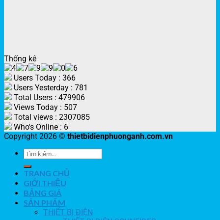
Thống kê
Users Today : 366
Users Yesterday : 781
Total Users : 479906
Views Today : 507
Total views : 2307085
Who's Online : 6
Copyright 2026 ©
thietbidienphuonganh.com.vn
TRANG CHỦ
GIỚI THIỆU
BẢNG GIÁ
SẢN PHẨM
THIẾT BỊ ĐIỆN