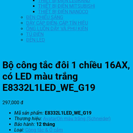
THIẾT BỊ ĐIỆN LEGRAND
THIẾT BỊ ĐIỆN MITSUBISHI
THIẾT BỊ ĐIỆN NANOCO
ĐÈN CHIẾU SÁNG
DÂY CÁP ĐIỆN- CÁP TÍN HIỆU
ỐNG LUỒN DÂY VÀ PHỤ KIỆN
TỦ ĐIỆN
ĐÈN LED
Bộ công tắc đôi 1 chiều 16AX,
có LED màu trắng
E8332L1LED_WE_G19
297,000
đ
Mã sản phẩm:
E8332L1LED_WE_G19
Thương hiệu:
AvatarOn màu trắng (Schneider)
Bảo hành:
12 tháng
Loại:
Công tắc & Ổ cắm