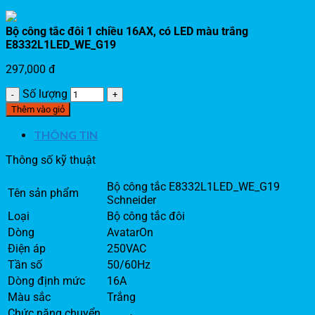
Bộ công tắc đôi 1 chiều 16AX, có LED màu trắng
E8332L1LED_WE_G19
297,000
đ
Số lượng
Thêm vào giỏ
THÔNG TIN
Thông số kỹ thuật
Bộ công tắc E8332L1LED_WE_G19
Tên sản phẩm
Schneider
Loại
Bộ công tắc đôi
Dòng
AvatarOn
Điện áp
250VAC
Tần số
50/60Hz
Dòng định mức
16A
Màu sắc
Trắng
Chức năng chuyển