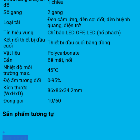
1 chiều
đổi
Số gang
2 gang
Đèn cảm ứng, đèn sợi đốt, đèn huỳnh
Loại tải
quang, điện trở
Tín hiệu vùng
Chỉ báo LED OFF, LED (hổ phách)
Kết nối-thiết bị đầu
Thiết bị đầu cuối bằng đồng
cuối
Vật liệu
Polycarbonate
Gắn
Bề mặt, nổi
Nhiệt độ môi
45°C
trường max.
Độ ẩm tương đối
0-95%
Kích thước
86x86x34.2mm
(WxHxD)
Đóng gói
10/60
Sản phẩm tương tự
+
Xem nhanh