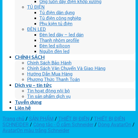
Ống luồn dây điện khớp xương
TỦ ĐIỆN
Tủ điện dân dụng
Tủ điện công nghiệp
Phụ kiện tủ điện
ĐÈN LED
Đèn led dây – led dán
Thanh nhôm profile
Đèn led silicon
Nguồn đèn led
CHÍNH SÁCH
Chính Sách Bảo Hành
Chính Sách Vận Chuyển Và Giao Hàng
Hướng Dẫn Mua Hàng
Phương Thức Thanh Toán
Dịch vụ – tin tức
Tin hoạt động nội bộ
Tin sản phẩm dịch vụ
Tuyển dụng
Liên hệ
Trang chủ
/
SẢN PHẨM
/
THIẾT BỊ ĐIỆN
/
THIẾT BỊ ĐIỆN
SCHNEIDER
/
Công tắc - Ổ cắm Schneider
/
Dòng AvatarOn
/
AvatarOn màu trắng Schneider