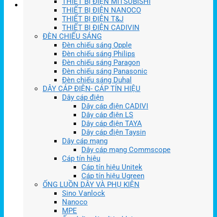
THIẾT BỊ ĐIỆN MITSUBISHI
THIẾT BỊ ĐIỆN NANOCO
THIẾT BỊ ĐIỆN T&J
THIẾT BỊ ĐIỆN CADIVIN
ĐÈN CHIẾU SÁNG
Đèn chiếu sáng Opple
Đèn chiếu sáng Philips
Đèn chiếu sáng Paragon
Đèn chiếu sáng Panasonic
Đèn chiếu sáng Duhal
DÂY CÁP ĐIỆN- CÁP TÍN HIỆU
Dây cáp điện
Dây cáp điện CADIVI
Dây cáp điện LS
Dây cáp điện TAYA
Dây cáp điện Taysin
Dây cáp mạng
Dây cáp mạng Commscope
Cáp tín hiệu
Cáp tín hiệu Unitek
Cáp tín hiệu Ugreen
ỐNG LUỒN DÂY VÀ PHỤ KIỆN
Sino Vanlock
Nanoco
MPE