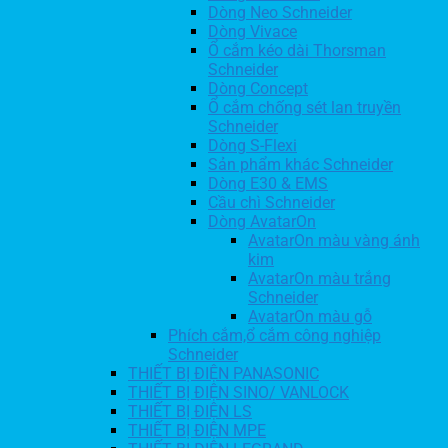
Dòng Neo Schneider
Dòng Vivace
Ổ cắm kéo dài Thorsman
Schneider
Dòng Concept
Ổ cắm chống sét lan truyền
Schneider
Dòng S-Flexi
Sản phẩm khác Schneider
Dòng E30 & EMS
Cầu chì Schneider
Dòng AvatarOn
AvatarOn màu vàng ánh
kim
AvatarOn màu trắng
Schneider
AvatarOn màu gỗ
Phích cắm,ổ cắm công nghiệp
Schneider
THIẾT BỊ ĐIỆN PANASONIC
THIẾT BỊ ĐIỆN SINO/ VANLOCK
THIẾT BỊ ĐIỆN LS
THIẾT BỊ ĐIỆN MPE