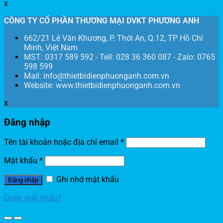
x
CÔNG TY CỔ PHẦN THƯƠNG MẠI DVKT PHƯƠNG ANH
662/21 Lê Văn Khương, P. Thới An, Q.12, TP Hồ Chí
Minh, Việt Nam
MST: 0317 589 592 - Tell: 028 36 360 087 - Zalo: 0765
598 599
Mail: info@thietbidienphuonganh.com.vn
Website: www.thietbidienphuonganh.com.vn
x
Đăng nhập
Tên tài khoản hoặc địa chỉ email
*
Mật khẩu
*
Ghi nhớ mật khẩu
Đăng nhập
Quên mật khẩu?