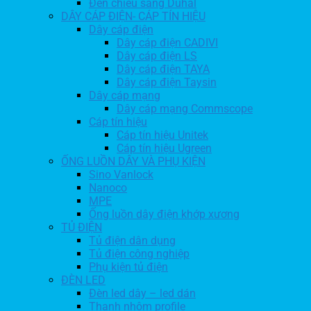
Đèn chiếu sáng Duhal
DÂY CÁP ĐIỆN- CÁP TÍN HIỆU
Dây cáp điện
Dây cáp điện CADIVI
Dây cáp điện LS
Dây cáp điện TAYA
Dây cáp điện Taysin
Dây cáp mạng
Dây cáp mạng Commscope
Cáp tín hiệu
Cáp tín hiệu Unitek
Cáp tín hiệu Ugreen
ỐNG LUỒN DÂY VÀ PHỤ KIỆN
Sino Vanlock
Nanoco
MPE
Ống luồn dây điện khớp xương
TỦ ĐIỆN
Tủ điện dân dụng
Tủ điện công nghiệp
Phụ kiện tủ điện
ĐÈN LED
Đèn led dây – led dán
Thanh nhôm profile