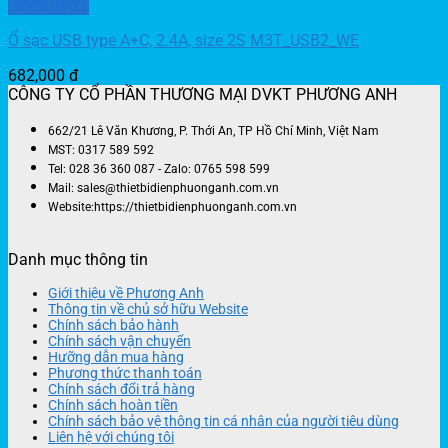
Xem nhanh
Ổ sạc USB type A+C, 2.4A, size 2S M3T_USB2_WE
682,000
đ
CÔNG TY CỔ PHẦN THƯƠNG MẠI DVKT PHƯƠNG ANH
662/21 Lê Văn Khương, P. Thới An, TP Hồ Chí Minh, Việt Nam
MST: 0317 589 592
Tel: 028 36 360 087 - Zalo: 0765 598 599
Mail: sales@thietbidienphuonganh.com.vn
Website:https://thietbidienphuonganh.com.vn
Danh mục thông tin
Giới thiệu về Phương Anh
Thông tin về chủ sở hữu Website
Chính sách bảo hành
Chính sách vận chuyển
Hưỡng dẫn mua hàng
Phương thức thanh toán
Chính sách đổi trả hàng
Chính sách hoàn tiền
Chính sách bảo vệ thông tin cá nhân của người tiêu dùng
Liên hệ với chúng tôi