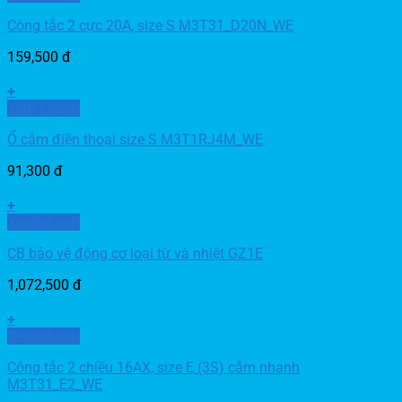
Công tắc 2 cực 20A, size S M3T31_D20N_WE
159,500
đ
+
Xem nhanh
Ổ cắm điện thoại size S M3T1RJ4M_WE
91,300
đ
+
Xem nhanh
CB bảo vệ động cơ loại từ và nhiệt GZ1E
1,072,500
đ
+
Xem nhanh
Công tắc 2 chiều 16AX, size E (3S) cắm nhanh
M3T31_E2_WE