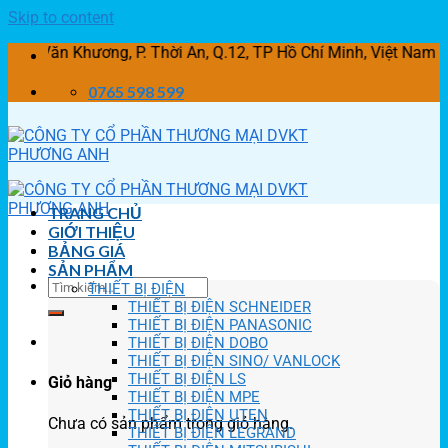
Skip to content
 Khương, P. Thời An, Q.12, TP Hồ Chí Minh, Việt Nam
0765 598 599
TRANG CHỦ
GIỚI THIỆU
BẢNG GIÁ
SẢN PHẨM
THIẾT BỊ ĐIỆN
THIẾT BỊ ĐIỆN SCHNEIDER
THIẾT BỊ ĐIỆN PANASONIC
THIẾT BỊ ĐIỆN DOBO
THIẾT BỊ ĐIỆN SINO/ VANLOCK
THIẾT BỊ ĐIỆN LS
Giỏ hàng
THIẾT BỊ ĐIỆN MPE
THIẾT BỊ ĐIỆN UTEN
Chưa có sản phẩm trong giỏ hàng.
THIẾT BỊ ĐIỆN LEGRAND