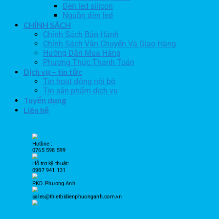
Đèn led silicon
Nguồn đèn led
CHÍNH SÁCH
Chính Sách Bảo Hành
Chính Sách Vận Chuyển Và Giao Hàng
Hướng Dẫn Mua Hàng
Phương Thức Thanh Toán
Dịch vụ – tin tức
Tin hoạt động nội bộ
Tin sản phẩm dịch vụ
Tuyển dụng
Liên hệ
Hotline :
0765 598 599
Hỗ trợ kỹ thuật:
0987 941 131
PKD. Phương Anh
sales@thietbidienphuonganh.com.vn