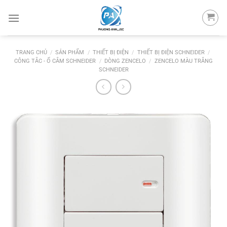
Skip
to
content
TRANG CHỦ
/
SẢN PHẨM
/
THIẾT BỊ ĐIỆN
/
THIẾT BỊ ĐIỆN SCHNEIDER
/
CÔNG TẮC - Ổ CẮM SCHNEIDER
/
DÒNG ZENCELO
/
ZENCELO MÀU TRẮNG
SCHNEIDER