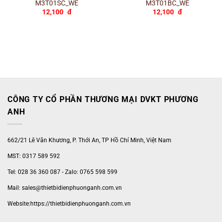
M3T01SC_WE
M3T01BC_WE
12,100
đ
12,100
đ
CÔNG TY CỔ PHẦN THƯƠNG MẠI DVKT PHƯƠNG
ANH
662/21 Lê Văn Khương, P. Thới An, TP Hồ Chí Minh, Việt Nam
MST: 0317 589 592
Tel: 028 36 360 087 - Zalo: 0765 598 599
Mail: sales@thietbidienphuonganh.com.vn
Website:https://thietbidienphuonganh.com.vn