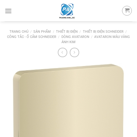
Skip
to
content
TRANG CHỦ
/
SẢN PHẨM
/
THIẾT BỊ ĐIỆN
/
THIẾT BỊ ĐIỆN SCHNEIDER
/
CÔNG TẮC - Ổ CẮM SCHNEIDER
/
DÒNG AVATARON
/
AVATARON MÀU VÀNG
ÁNH KIM