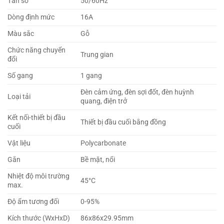
Tần số
50/60Hz
Dòng định mức
16A
Màu sắc
Gỗ
Chức năng chuyển
Trung gian
đổi
Số gang
1 gang
Đèn cảm ứng, đèn sợi đốt, đèn huỳnh
Loại tải
quang, điện trở
Kết nối-thiết bị đầu
Thiết bị đầu cuối bằng đồng
cuối
Vật liệu
Polycarbonate
Gắn
Bề mặt, nổi
Nhiệt độ môi trường
45°C
max.
Độ ẩm tương đối
0-95%
Kích thước (WxHxD)
86x86x29.95mm