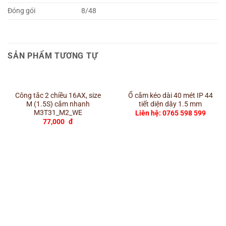
Đóng gói
8/48
SẢN PHẨM TƯƠNG TỰ
Công tắc 2 chiều 16AX, size
Ổ cắm kéo dài 40 mét IP 44
M (1.5S) cắm nhanh
tiết diện dây 1.5 mm
M3T31_M2_WE
Liên hệ: 0765 598 599
77,000
đ