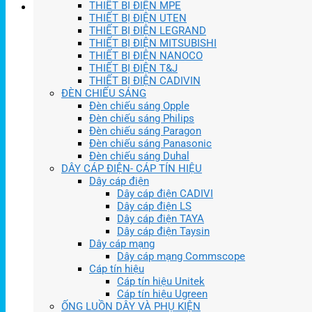
THIẾT BỊ ĐIỆN MPE
THIẾT BỊ ĐIỆN UTEN
THIẾT BỊ ĐIỆN LEGRAND
THIẾT BỊ ĐIỆN MITSUBISHI
THIẾT BỊ ĐIỆN NANOCO
THIẾT BỊ ĐIỆN T&J
THIẾT BỊ ĐIỆN CADIVIN
ĐÈN CHIẾU SÁNG
Đèn chiếu sáng Opple
Đèn chiếu sáng Philips
Đèn chiếu sáng Paragon
Đèn chiếu sáng Panasonic
Đèn chiếu sáng Duhal
DÂY CÁP ĐIỆN- CÁP TÍN HIỆU
Dây cáp điện
Dây cáp điện CADIVI
Dây cáp điện LS
Dây cáp điện TAYA
Dây cáp điện Taysin
Dây cáp mạng
Dây cáp mạng Commscope
Cáp tín hiệu
Cáp tín hiệu Unitek
Cáp tín hiệu Ugreen
ỐNG LUỒN DÂY VÀ PHỤ KIỆN