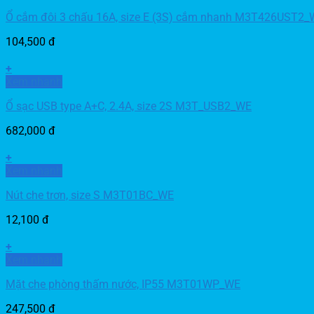
Ổ cắm đôi 3 chấu 16A, size E (3S) cắm nhanh M3T426UST2_
104,500
đ
+
Xem nhanh
Ổ sạc USB type A+C, 2.4A, size 2S M3T_USB2_WE
682,000
đ
+
Xem nhanh
Nút che trơn, size S M3T01BC_WE
12,100
đ
+
Xem nhanh
Mặt che phòng thấm nước, IP55 M3T01WP_WE
247,500
đ