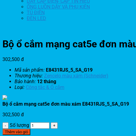
DÂY CÁP ĐIỆN- CÁP TÍN HIỆU
ỐNG LUỒN DÂY VÀ PHỤ KIỆN
TỦ ĐIỆN
ĐÈN LED
Bộ ổ cắm mạng cat5e đơn m
302,500
đ
Mã sản phẩm:
E8431RJS_5_SA_G19
Thương hiệu:
Zencelo màu xám (Schneider)
Bảo hành:
12 tháng
Loại:
Công tắc & Ổ cắm
Bộ ổ cắm mạng cat5e đơn màu xám E8431RJS_5_SA_G19
302,500
đ
Số lượng
Thêm vào giỏ