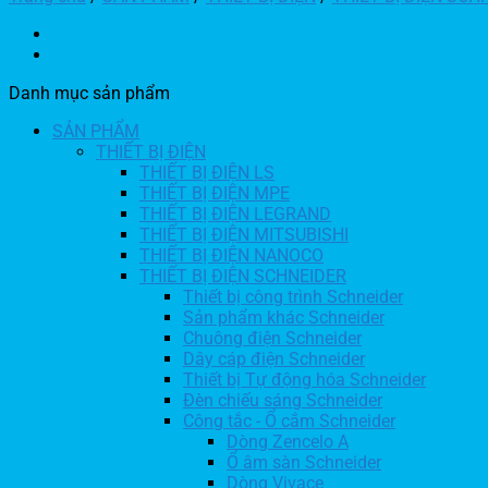
Danh mục sản phẩm
SẢN PHẨM
THIẾT BỊ ĐIỆN
THIẾT BỊ ĐIỆN LS
THIẾT BỊ ĐIỆN MPE
THIẾT BỊ ĐIỆN LEGRAND
THIẾT BỊ ĐIỆN MITSUBISHI
THIẾT BỊ ĐIỆN NANOCO
THIẾT BỊ ĐIỆN SCHNEIDER
Thiết bị công trình Schneider
Sản phẩm khác Schneider
Chuông điện Schneider
Dây cáp điện Schneider
Thiết bị Tự động hóa Schneider
Đèn chiếu sáng Schneider
Công tắc - Ổ cắm Schneider
Dòng Zencelo A
Ổ âm sàn Schneider
Dòng Vivace