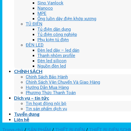
Sino Vanlock
Nanoco
MPE
Ống luồn dây điện khớp xương
TỦ ĐIỆN
Tủ điện dân dụng
Tủ điện công nghiệp
Phụ kiện tủ điện
ĐÈN LED
Đèn led dây – led dán
Thanh nhôm profile
Đèn led silicon
Nguồn đèn led
CHÍNH SÁCH
Chính Sách Bảo Hành
Chính Sách Vận Chuyển Và Giao Hàng
Hướng Dẫn Mua Hàng
Phương Thức Thanh Toán
Dịch vụ – tin tức
Tin hoạt động nội bộ
Tin sản phẩm dịch vụ
Tuyển dụng
Liên hệ
Trang chủ
/
SẢN PHẨM
/
THIẾT BỊ ĐIỆN
/
THIẾT BỊ ĐIỆN SCH