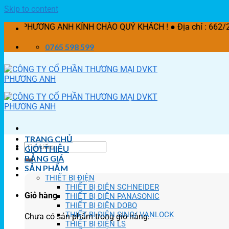
Skip to content
G ANH KÍNH CHÀO QUÝ KHÁCH ! ● Địa chỉ : 662/21 Lê Văn Khư
0765 598 599
TRANG CHỦ
GIỚI THIỆU
BẢNG GIÁ
SẢN PHẨM
THIẾT BỊ ĐIỆN
THIẾT BỊ ĐIỆN SCHNEIDER
Giỏ hàng
THIẾT BỊ ĐIỆN PANASONIC
THIẾT BỊ ĐIỆN DOBO
THIẾT BỊ ĐIỆN SINO/ VANLOCK
Chưa có sản phẩm trong giỏ hàng.
THIẾT BỊ ĐIỆN LS