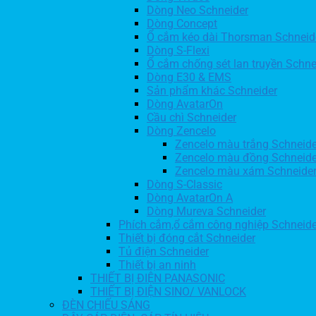
Dòng Neo Schneider
Dòng Concept
Ổ cắm kéo dài Thorsman Schneid
Dòng S-Flexi
Ổ cắm chống sét lan truyền Schne
Dòng E30 & EMS
Sản phẩm khác Schneider
Dòng AvatarOn
Cầu chì Schneider
Dòng Zencelo
Zencelo màu trắng Schneide
Zencelo màu đồng Schneide
Zencelo màu xám Schneide
Dòng S-Classic
Dòng AvatarOn A
Dòng Mureva Schneider
Phích cắm,ổ cắm công nghiệp Schneide
Thiết bị đóng cắt Schneider
Tủ điện Schneider
Thiết bị an ninh
THIẾT BỊ ĐIỆN PANASONIC
THIẾT BỊ ĐIỆN SINO/ VANLOCK
ĐÈN CHIẾU SÁNG