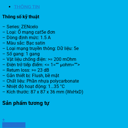
THÔNG TIN
Thông số kỹ thuật
– Series: ZENcelo
– Loại: Ổ mạng cat5e đơn
– Dòng định mức: 1.5 A
– Màu sắc: Bạc satin
– Loại mạng truyền thông: Dữ liệu: 5e
– Số gang: 1 gang
– Vật liệu chống điện: >= 200 mOhm
– Điện trở tiếp điểm: <= 1=”” µohm=””>
– Return loss: >= 23 dB
– Gắn thiết bị: Flush, bề mặt
– Chất liệu: Phần nhựa polycarbonate
– Nhiệt độ hoạt động: 1…35 °C
– Kích thước: 87 x 87 x 36 mm (WxHxD)
Sản phẩm tương tự
+
Xem nhanh