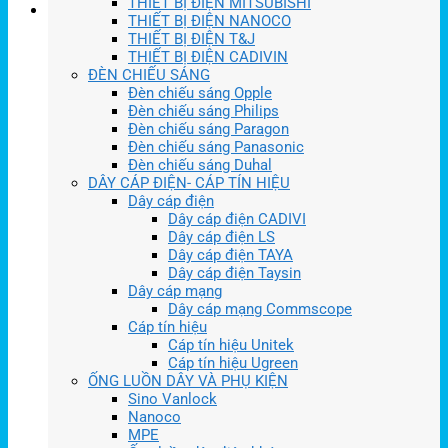
THIẾT BỊ ĐIỆN MITSUBISHI
THIẾT BỊ ĐIỆN NANOCO
THIẾT BỊ ĐIỆN T&J
THIẾT BỊ ĐIỆN CADIVIN
ĐÈN CHIẾU SÁNG
Đèn chiếu sáng Opple
Đèn chiếu sáng Philips
Đèn chiếu sáng Paragon
Đèn chiếu sáng Panasonic
Đèn chiếu sáng Duhal
DÂY CÁP ĐIỆN- CÁP TÍN HIỆU
Dây cáp điện
Dây cáp điện CADIVI
Dây cáp điện LS
Dây cáp điện TAYA
Dây cáp điện Taysin
Dây cáp mạng
Dây cáp mạng Commscope
Cáp tín hiệu
Cáp tín hiệu Unitek
Cáp tín hiệu Ugreen
ỐNG LUỒN DÂY VÀ PHỤ KIỆN
Sino Vanlock
Nanoco
MPE