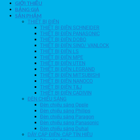
GIỚI THIỆU
BẢNG GIÁ
SẢN PHẨM
THIẾT BỊ ĐIỆN
THIẾT BỊ ĐIỆN SCHNEIDER
THIẾT BỊ ĐIỆN PANASONIC
THIẾT BỊ ĐIỆN DOBO
THIẾT BỊ ĐIỆN SINO/ VANLOCK
THIẾT BỊ ĐIỆN LS
THIẾT BỊ ĐIỆN MPE
THIẾT BỊ ĐIỆN UTEN
THIẾT BỊ ĐIỆN LEGRAND
THIẾT BỊ ĐIỆN MITSUBISHI
THIẾT BỊ ĐIỆN NANOCO
THIẾT BỊ ĐIỆN T&J
THIẾT BỊ ĐIỆN CADIVIN
ĐÈN CHIẾU SÁNG
Đèn chiếu sáng Opple
Đèn chiếu sáng Philips
Đèn chiếu sáng Paragon
Đèn chiếu sáng Panasonic
Đèn chiếu sáng Duhal
DÂY CÁP ĐIỆN- CÁP TÍN HIỆU