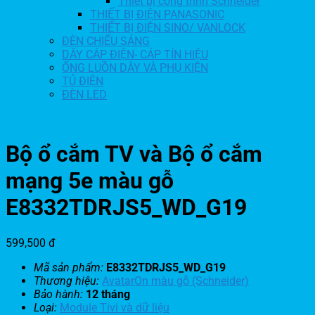
Thiết bị công trình Schneider
THIẾT BỊ ĐIỆN PANASONIC
THIẾT BỊ ĐIỆN SINO/ VANLOCK
ĐÈN CHIẾU SÁNG
DÂY CÁP ĐIỆN- CÁP TÍN HIỆU
ỐNG LUỒN DÂY VÀ PHỤ KIỆN
TỦ ĐIỆN
ĐÈN LED
Bộ ổ cắm TV và Bộ ổ cắm
mạng 5e màu gỗ
E8332TDRJS5_WD_G19
599,500
đ
Mã sản phẩm:
E8332TDRJS5_WD_G19
Thương hiệu:
AvatarOn màu gỗ (Schneider)
Bảo hành:
12 tháng
Loại:
Module Tivi và dữ liệu