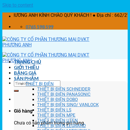
Skip to content
NG ANH KÍNH CHÀO QUÝ KHÁCH ! ● Địa chỉ : 662/21 Lê Văn K
0765 598 599
TRANG CHỦ
GIỚI THIỆU
BẢNG GIÁ
SẢN PHẨM
THIẾT BỊ ĐIỆN
THIẾT BỊ ĐIỆN SCHNEIDER
THIẾT BỊ ĐIỆN PANASONIC
THIẾT BỊ ĐIỆN DOBO
THIẾT BỊ ĐIỆN SINO/ VANLOCK
THIẾT BỊ ĐIỆN LS
Giỏ hàng
THIẾT BỊ ĐIỆN MPE
THIẾT BỊ ĐIỆN UTEN
Chưa có sản phẩm trong giỏ hàng.
THIẾT BỊ ĐIỆN LEGRAND