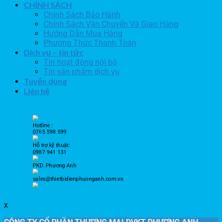
CHÍNH SÁCH
Chính Sách Bảo Hành
Chính Sách Vận Chuyển Và Giao Hàng
Hướng Dẫn Mua Hàng
Phương Thức Thanh Toán
Dịch vụ – tin tức
Tin hoạt động nội bộ
Tin sản phẩm dịch vụ
Tuyển dụng
Liên hệ
Hotline :
0765 598 599
Hỗ trợ kỹ thuật:
0987 941 131
PKD. Phương Anh
sales@thietbidienphuonganh.com.vn
x