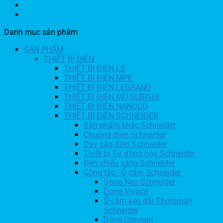
Danh mục sản phẩm
SẢN PHẨM
THIẾT BỊ ĐIỆN
THIẾT BỊ ĐIỆN LS
THIẾT BỊ ĐIỆN MPE
THIẾT BỊ ĐIỆN LEGRAND
THIẾT BỊ ĐIỆN MITSUBISHI
THIẾT BỊ ĐIỆN NANOCO
THIẾT BỊ ĐIỆN SCHNEIDER
Sản phẩm khác Schneider
Chuông điện Schneider
Dây cáp điện Schneider
Thiết bị Tự động hóa Schneider
Đèn chiếu sáng Schneider
Công tắc - Ổ cắm Schneider
Dòng Neo Schneider
Dòng Vivace
Ổ cắm kéo dài Thorsman
Schneider
Dòng Concept