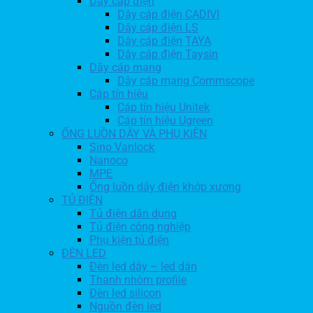
Dây cáp điện
Dây cáp điện CADIVI
Dây cáp điện LS
Dây cáp điện TAYA
Dây cáp điện Taysin
Dây cáp mạng
Dây cáp mạng Commscope
Cáp tín hiệu
Cáp tín hiệu Unitek
Cáp tín hiệu Ugreen
ỐNG LUỒN DÂY VÀ PHỤ KIỆN
Sino Vanlock
Nanoco
MPE
Ống luồn dây điện khớp xương
TỦ ĐIỆN
Tủ điện dân dụng
Tủ điện công nghiệp
Phụ kiện tủ điện
ĐÈN LED
Đèn led dây – led dán
Thanh nhôm profile
Đèn led silicon
Nguồn đèn led