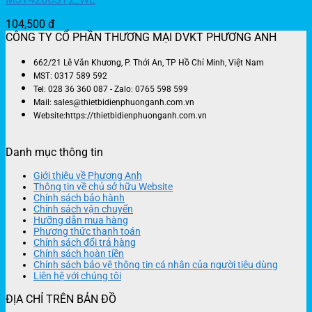
104,500
đ
CÔNG TY CỔ PHẦN THƯƠNG MẠI DVKT PHƯƠNG ANH
662/21 Lê Văn Khương, P. Thới An, TP Hồ Chí Minh, Việt Nam
MST: 0317 589 592
Tel: 028 36 360 087 - Zalo: 0765 598 599
Mail: sales@thietbidienphuonganh.com.vn
Website:https://thietbidienphuonganh.com.vn
Danh mục thông tin
Giới thiệu về Phương Anh
Thông tin về chủ sở hữu Website
Chính sách bảo hành
Chính sách vận chuyển
Hưỡng dẫn mua hàng
Phương thức thanh toán
Chính sách đổi trả hàng
Chính sách hoàn tiền
Chính sách bảo vệ thông tin cá nhân của người tiêu dùng
Liên hệ với chúng tôi
ĐỊA CHỈ TRÊN BẢN ĐỒ