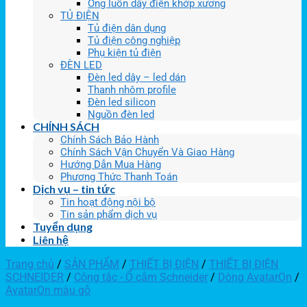
Ống luồn dây điện khớp xương
TỦ ĐIỆN
Tủ điện dân dụng
Tủ điện công nghiệp
Phụ kiện tủ điện
ĐÈN LED
Đèn led dây – led dán
Thanh nhôm profile
Đèn led silicon
Nguồn đèn led
CHÍNH SÁCH
Chính Sách Bảo Hành
Chính Sách Vận Chuyển Và Giao Hàng
Hướng Dẫn Mua Hàng
Phương Thức Thanh Toán
Dịch vụ – tin tức
Tin hoạt động nội bộ
Tin sản phẩm dịch vụ
Tuyển dụng
Liên hệ
Trang chủ
/
SẢN PHẨM
/
THIẾT BỊ ĐIỆN
/
THIẾT BỊ ĐIỆN
SCHNEIDER
/
Công tắc - Ổ cắm Schneider
/
Dòng AvatarOn
/
AvatarOn màu gỗ