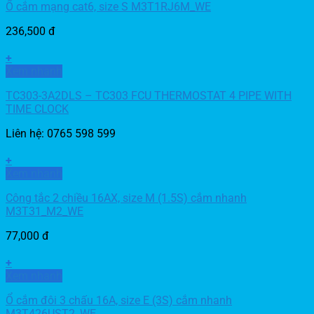
Ổ cắm mạng cat6, size S M3T1RJ6M_WE
236,500
đ
+
Xem nhanh
TC303-3A2DLS – TC303 FCU THERMOSTAT 4 PIPE WITH
TIME CLOCK
Liên hệ: 0765 598 599
+
Xem nhanh
Công tắc 2 chiều 16AX, size M (1.5S) cắm nhanh
M3T31_M2_WE
77,000
đ
+
Xem nhanh
Ổ cắm đôi 3 chấu 16A, size E (3S) cắm nhanh
M3T426UST2_WE