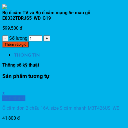
Bộ ổ cắm TV và Bộ ổ cắm mạng 5e màu gỗ
E8332TDRJS5_WD_G19
599,500
đ
Số lượng
Thêm vào giỏ
THÔNG TIN
Thông số kỹ thuật
Sản phẩm tương tự
+
Xem nhanh
Ổ cắm đơn 2 chấu 16A, size S cắm nhanh M3T426US_WE
41,800
đ