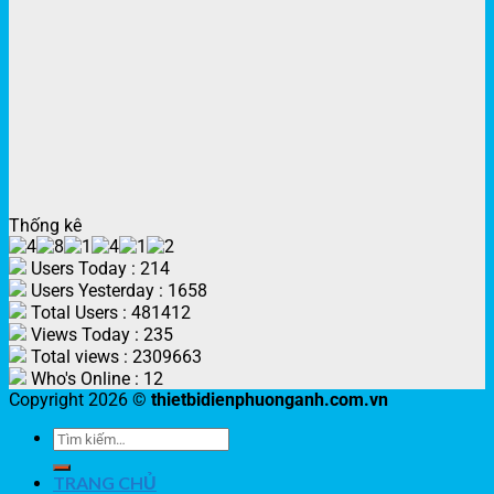
Thống kê
Users Today : 214
Users Yesterday : 1658
Total Users : 481412
Views Today : 235
Total views : 2309663
Who's Online : 12
Copyright 2026 ©
thietbidienphuonganh.com.vn
TRANG CHỦ