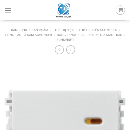
Skip
to
content
TRANG CHỦ
/
SẢN PHẨM
/
THIẾT BỊ ĐIỆN
/
THIẾT BỊ ĐIỆN SCHNEIDER
/
CÔNG TẮC - Ổ CẮM SCHNEIDER
/
DÒNG ZENCELO A
/
ZENCELO A MÀU TRẮNG
SCHNEIDER