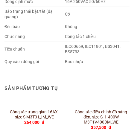
Dòng định mức
16A 250VAC 50/60Hz
Báo trạng thái bật/tắt (dạ
Có
quang)
Đèn báo
Không
Chức năng
Công tắc 1 chiều
IEC60669, IEC11801, BS3041,
Tiêu chuẩn
BS5733
Quy cách đóng gói
Bao nhựa
SẢN PHẨM TƯƠNG TỰ
Công tắc trung gian 16AX,
Công tắc điều chỉnh độ sáng
size S M3T31_IM_WE
đèn, size S, 1-400W
M3T1V400DM_WE
264,000
đ
357,500
đ